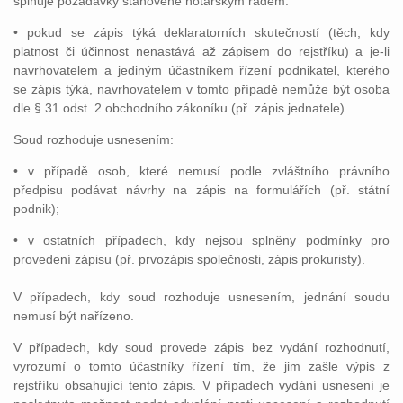
splňuje požadavky stanovené notářským řádem.
• pokud se zápis týká deklaratorních skutečností (těch, kdy
platnost či účinnost nenastává až zápisem do rejstříku) a je-li
navrhovatelem a jediným účastníkem řízení podnikatel, kterého
se zápis týká, navrhovatelem v tomto případě nemůže být osoba
dle § 31 odst. 2 obchodního zákoníku (př. zápis jednatele).
Soud rozhoduje usnesením:
• v případě osob, které nemusí podle zvláštního právního
předpisu podávat návrhy na zápis na formulářích (př. státní
podnik);
• v ostatních případech, kdy nejsou splněny podmínky pro
provedení zápisu (př. prvozápis společnosti, zápis prokuristy).
V případech, kdy soud rozhoduje usnesením, jednání soudu
nemusí být nařízeno.
V případech, kdy soud provede zápis bez vydání rozhodnutí,
vyrozumí o tomto účastníky řízení tím, že jim zašle výpis z
rejstříku obsahující tento zápis. V případech vydání usnesení je