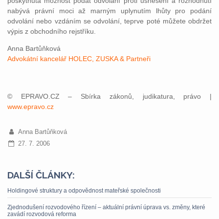
poskytnuta možnost podat odvolání proti usnesení a rozhodnutí
nabývá právní moci až marným uplynutím lhůty pro podání
odvolání nebo vzdáním se odvolání, teprve poté můžete obdržet
výpis z obchodního rejstříku.
Anna Bartůňková
Advokátní kancelář HOLEC, ZUSKA & Partneři
© EPRAVO.CZ – Sbírka zákonů, judikatura, právo |
www.epravo.cz
Anna Bartůňková
27. 7. 2006
DALŠÍ ČLÁNKY:
Holdingové struktury a odpovědnost mateřské společnosti
Zjednodušení rozvodového řízení – aktuální právní úprava vs. změny, které
zavádí rozvodová reforma