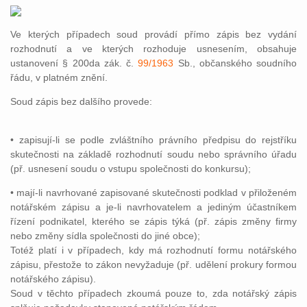
Ve kterých případech soud provádí přímo zápis bez vydání
rozhodnutí a ve kterých rozhoduje usnesením, obsahuje
ustanovení § 200da zák. č.
99/1963
Sb., občanského soudního
řádu, v platném znění.
Soud zápis bez dalšího provede:
• zapisují-li se podle zvláštního právního předpisu do rejstříku
skutečnosti na základě rozhodnutí soudu nebo správního úřadu
(př. usnesení soudu o vstupu společnosti do konkursu);
• mají-li navrhované zapisované skutečnosti podklad v přiloženém
notářském zápisu a je-li navrhovatelem a jediným účastníkem
řízení podnikatel, kterého se zápis týká (př. zápis změny firmy
nebo změny sídla společnosti do jiné obce);
Totéž platí i v případech, kdy má rozhodnutí formu notářského
zápisu, přestože to zákon nevyžaduje (př. udělení prokury formou
notářského zápisu).
Soud v těchto případech zkoumá pouze to, zda notářský zápis