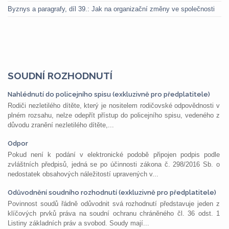
Byznys a paragrafy, díl 39.: Jak na organizační změny ve společnosti
SOUDNÍ ROZHODNUTÍ
Nahlédnutí do policejního spisu (exkluzivně pro předplatitele)
Rodiči nezletilého dítěte, který je nositelem rodičovské odpovědnosti v
plném rozsahu, nelze odepřít přístup do policejního spisu, vedeného z
důvodu zranění nezletilého dítěte,...
Odpor
Pokud není k podání v elektronické podobě připojen podpis podle
zvláštních předpisů, jedná se po účinnosti zákona č. 298/2016 Sb. o
nedostatek obsahových náležitostí upravených v...
Odůvodnění soudního rozhodnutí (exkluzivně pro předplatitele)
Povinnost soudů řádně odůvodnit svá rozhodnutí představuje jeden z
klíčových prvků práva na soudní ochranu chráněného čl. 36 odst. 1
Listiny základních práv a svobod. Soudy mají...