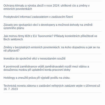
Ochrana klimatu a výroba zboží v roce 2024: uhlíkové clo a změny v
emisních povolenkách
Poskytování informací zadavatelem v zadávacím řízení
Zásady pro spolupráci obcí s developery a možnost dohody na změně
územního plánu
Jak mohou firmy těžit z EU Taxonomie? Příklady konkrétních příležitostí ve
třech sektorech
Změny v bezplatných emisních povolenkách: na koho dopadnou a jak se na
ně připravit?
Investice do společné věci v nesezdaném soužití
K povinnosti zaměstnance vrátit zaměstnavateli rozdíl mezi stálou a
dosaženou mzdou při uplatnění konta pracovní doby
Holdingy a zneužití práva při výplatě podílu na zisku.
Technická novela zákona o zadávání veřejných zakázek vejde v účinnost už
16. 7. 2023