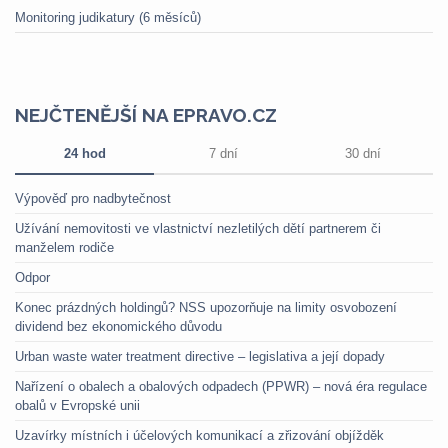
Monitoring judikatury (6 měsíců)
NEJČTENĚJŠÍ NA EPRAVO.CZ
24 hod
7 dní
30 dní
Výpověď pro nadbytečnost
Užívání nemovitosti ve vlastnictví nezletilých dětí partnerem či
manželem rodiče
Odpor
Konec prázdných holdingů? NSS upozorňuje na limity osvobození
dividend bez ekonomického důvodu
Urban waste water treatment directive – legislativa a její dopady
Nařízení o obalech a obalových odpadech (PPWR) – nová éra regulace
obalů v Evropské unii
Uzavírky místních i účelových komunikací a zřizování objížděk