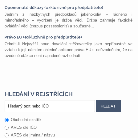
Opomenuté důkazy (exkluzivně pro předplatitele)
Jedním z nezbytných předpokladů jakéhokoliv – řádného i
mimořádného – vydržení je držba věci. Držba zahrnuje faktické
ovládání věci (corpus possessionis) a současně...
Právo EU (exkluzivně pro předplatitele)
Odmítl-li Nejvyšší soud dovolání stěžovatelky jako nepřípustné ve
vztahu k její námitce ohledně aplikace práva EU s odůvodněním, že na
uvedené otázce není napadené rozhodnutí...
HLEDÁNÍ V REJSTŘÍCÍCH
Obchodní rejstřík
ARES dle IČO
ARES dle jména / názvu