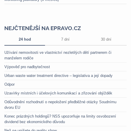
NEJČTENĚJŠÍ NA EPRAVO.CZ
24 hod
7 dní
30 dní
Užívání nemovitosti ve vlastnictví nezletilých dětí partnerem či
manželem rodiče
Výpověď pro nadbytečnost
Urban waste water treatment directive – legislativa a její dopady
Odpor
Uzavírky místních i účelových komunikací a zřizování objížděk
Odůvodnění rozhodnutí o nepoložení předběžné otázky Soudnímu
dvoru EU
Konec prázdných holdingů? NSS upozorňuje na limity osvobození
dividend bez ekonomického důvodu
Než se upíšete do reality show