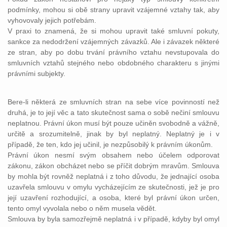
podmínky, mohou si obě strany upravit vzájemné vztahy tak, aby
vyhovovaly jejich potřebám.
V praxi to znamená, že si mohou upravit také smluvní pokuty,
sankce za nedodržení vzájemných závazků. Ale i závazek některé
ze stran, aby po dobu trvání právního vztahu nevstupovala do
smluvních vztahů stejného nebo obdobného charakteru s jinými
právními subjekty.
Bere-li některá ze smluvních stran na sebe více povinností než
druhá, je to její věc a tato skutečnost sama o sobě nečiní smlouvu
neplatnou. Právní úkon musí být pouze učiněn svobodně a vážně,
určitě a srozumitelně, jinak by byl neplatný. Neplatný je i v
případě, že ten, kdo jej učinil, je nezpůsobilý k právním úkonům.
Právní úkon nesmí svým obsahem nebo účelem odporovat
zákonu, zákon obcházet nebo se příčit dobrým mravům. Smlouva
by mohla být rovněž neplatná i z toho důvodu, že jednající osoba
uzavřela smlouvu v omylu vycházejícím ze skutečnosti, jež je pro
její uzavření rozhodující, a osoba, které byl právní úkon určen,
tento omyl vyvolala nebo o něm musela vědět.
Smlouva by byla samozřejmě neplatná i v případě, kdyby byl omyl