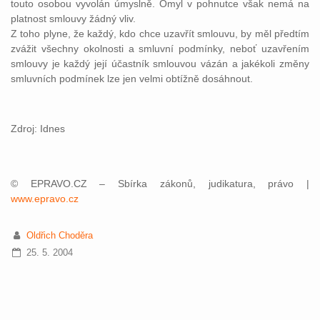
touto osobou vyvolán úmyslně. Omyl v pohnutce však nemá na
platnost smlouvy žádný vliv.
Z toho plyne, že každý, kdo chce uzavřít smlouvu, by měl předtím
zvážit všechny okolnosti a smluvní podmínky, neboť uzavřením
smlouvy je každý její účastník smlouvou vázán a jakékoli změny
smluvních podmínek lze jen velmi obtížně dosáhnout.
Zdroj: Idnes
© EPRAVO.CZ – Sbírka zákonů, judikatura, právo |
www.epravo.cz
Oldřich Choděra
25. 5. 2004