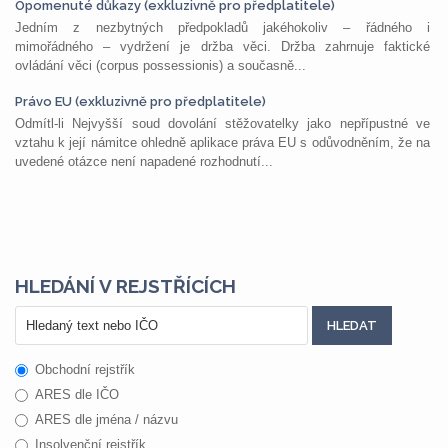
Opomenuté důkazy (exkluzivně pro předplatitele)
Jedním z nezbytných předpokladů jakéhokoliv – řádného i
mimořádného – vydržení je držba věci. Držba zahrnuje faktické
ovládání věci (corpus possessionis) a současně...
Právo EU (exkluzivně pro předplatitele)
Odmítl-li Nejvyšší soud dovolání stěžovatelky jako nepřípustné ve
vztahu k její námitce ohledně aplikace práva EU s odůvodněním, že na
uvedené otázce není napadené rozhodnutí...
HLEDÁNÍ V REJSTŘÍCÍCH
Obchodní rejstřík
ARES dle IČO
ARES dle jména / názvu
Insolvenční rejstřík