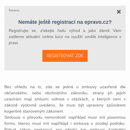
Reklama
Nemáte ještě registraci na epravo.cz?
Registrujte se, získejte řadu výhod a jako dárek Vám
zašleme aktuální online kurz na využití umělé inteligence v
praxi.
REGISTROVAT ZDE
Bez ohledu na to, zda se jedná o smlouvy uzavřené dle
občanského, nebo obchodního zákoníku, strany při jejich
uzavírání mají smluvní volnost v otázkách, u kterých není v
zákoně výslovně uvedeno, že musí být upraveny způsobem
kogentně stanoveným zákonem.
Smlouva o převodu nemovitostí například musí mít písemnou
formu, kterou musí mít například i smlouva o prodeji podniku.
Pokud zákon nestanoví pro nějaký typ smlouvy konkrétní