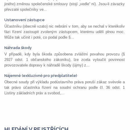
jiného) změnou společenské smlouvy (stojí „vedle“ ní). Jsou-li závazky
převzaté společníky ve...
Ustanovení zástupce
Účastníku (obecně vzato) nic nebrání v tom, aby se nechal v kterékoliv
fázi řízení zastoupit zvoleným zástupcem, kterému udělí plnou moc.
Může tak učinit i poté, co podal podle §...
Náhrada škody
V případě, kdy byla škoda způsobena zvláštní povahou provozu (§
2927 odst. 1 občanského zákoníku), lze zcela vyloučit povinnost
provozovatele dopravy k náhradě škody (újmy) z...
Nájemné (exkluzivně pro předplatitele)
Obecné soudy při výkladu podústavního práva poruší zákaz svévole a
tak právo účastníka řízení na soudní ochranu podle čl. 36 odst. 1
Listiny základních práv a svobod,...
HLEDÁNÍ V REJSTŘÍCÍCH