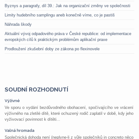
Byznys a paragrafy, díl 39.: Jak na organizační změny ve společnosti
Limity hudebního samplingu aneb konečně víme, co je pastiš
Náhrada škody
Aktuální vývoj odpadového práva v České republice: od implementace
evropských cílů k praktickým problémům aplikační praxe
Prodloužení zkušební doby ze zákona po flexinovele
SOUDNÍ ROZHODNUTÍ
Výživné
Ve sporu o vydání bezdůvodného obohacení, spočívajícího ve vrácení
výživného na zletilé dítě, které ochuzený rodič zaplatil v době, kdy jeho
vyživovací povinnost k dítěti...
Valná hromada
Společnická dohoda není (neplyne-li z vůle společníků in concreto něco