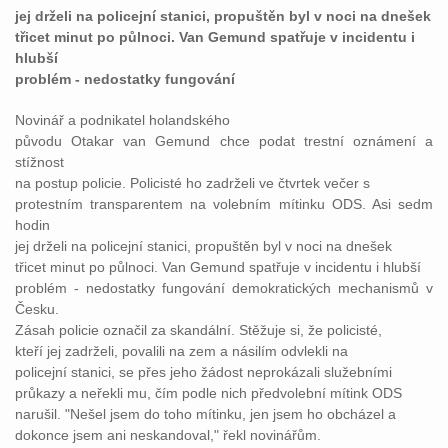
jej drželi na policejní stanici, propuštěn byl v noci na dnešek
třicet minut po půlnoci. Van Gemund spatřuje v incidentu i
hlubší
problém - nedostatky fungování
Novinář a podnikatel holandského
původu Otakar van Gemund chce podat trestní oznámení a
stížnost
na postup policie. Policisté ho zadrželi ve čtvrtek večer s
protestním transparentem na volebním mítinku ODS. Asi sedm
hodin
jej drželi na policejní stanici, propuštěn byl v noci na dnešek
třicet minut po půlnoci. Van Gemund spatřuje v incidentu i hlubší
problém - nedostatky fungování demokratických mechanismů v
Česku.
Zásah policie označil za skandální. Stěžuje si, že policisté,
kteří jej zadrželi, povalili na zem a násilím odvlekli na
policejní stanici, se přes jeho žádost neprokázali služebními
průkazy a neřekli mu, čím podle nich předvolební mítink ODS
narušil. "Nešel jsem do toho mítinku, jen jsem ho obcházel a
dokonce jsem ani neskandoval," řekl novinářům.