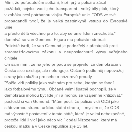
Míní, že pořadatelům setkání, kteří prý o policii o zásah
požádali, nejvíce vadil jeho transparent - velký bílý pták, který
v zobáku nesl potrhanou vlajku Evropské unie. "ODS ve své
propagandě tvrdí, že je velká zastánkyně vstupu do Evropské
unie,
a přesto dělá všechno pro to, aby se unie lidem znechutila,"
domnívá se van Gemund. Figuru mu policisté odebrali.
Policisté tvrdí, že van Gemund je podezřelý z přestupků proti
shromažďovacímu zákonu a neuposlechnutí výzvy veřejného
činitele.
On sám míní, že na jeho případu se projevilo, že demokracie v
Česku sice existuje, ale nefunguje. Občané podle něj nepovažují
strany jako službu pro sebe a názorové proudy.
"Spíše vidí politiky jako svět sám pro sebe, kterým se fandí
jako fotbalovému týmu. Občané velmi špatně pochopili, že v
demokracii mohou být lidé jiní a mohou se vzájemně kritizovat,"
posteskl si van Gemund. "Mám pocit, že policie vidí ODS jako
státovornou stranu, určitou státní stranu, .. myslím si, že ODS
má výsostné postavení v tomto státě, které je velmi nebezpečné,
protože lidé ji vidí jako něco víc," dodal Nizozemec, který má
českou matku a v České republice žije 13 let.