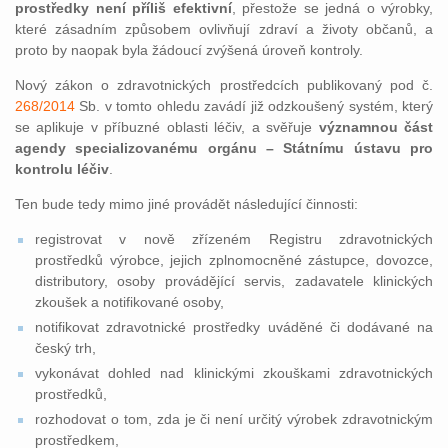
prostředky není příliš efektivní
, přestože se jedná o výrobky,
které zásadním způsobem ovlivňují zdraví a životy občanů, a
proto by naopak byla žádoucí zvýšená úroveň kontroly.
Nový zákon o zdravotnických prostředcích publikovaný pod č.
268/2014
Sb. v tomto ohledu zavádí již odzkoušený systém, který
se aplikuje v příbuzné oblasti léčiv, a svěřuje
významnou část
agendy specializovanému orgánu – Státnímu ústavu pro
kontrolu léčiv
.
Ten bude tedy mimo jiné provádět následující činnosti:
registrovat v nově zřízeném Registru zdravotnických
prostředků výrobce, jejich zplnomocněné zástupce, dovozce,
distributory, osoby provádějící servis, zadavatele klinických
zkoušek a notifikované osoby,
notifikovat zdravotnické prostředky uváděné či dodávané na
český trh,
vykonávat dohled nad klinickými zkouškami zdravotnických
prostředků,
rozhodovat o tom, zda je či není určitý výrobek zdravotnickým
prostředkem,