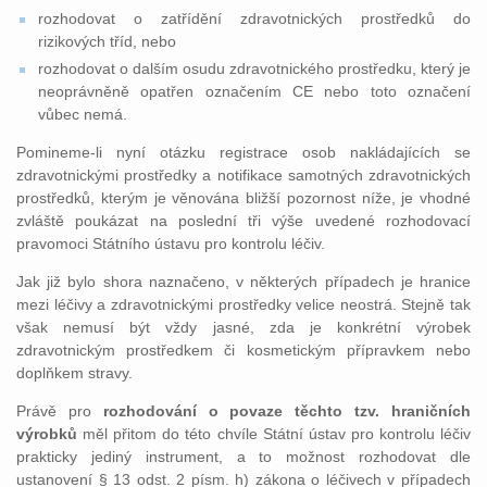
rozhodovat o zatřídění zdravotnických prostředků do
rizikových tříd, nebo
rozhodovat o dalším osudu zdravotnického prostředku, který je
neoprávněně opatřen označením CE nebo toto označení
vůbec nemá.
Pomineme-li nyní otázku registrace osob nakládajících se
zdravotnickými prostředky a notifikace samotných zdravotnických
prostředků, kterým je věnována bližší pozornost níže, je vhodné
zvláště poukázat na poslední tři výše uvedené rozhodovací
pravomoci Státního ústavu pro kontrolu léčiv.
Jak již bylo shora naznačeno, v některých případech je hranice
mezi léčivy a zdravotnickými prostředky velice neostrá. Stejně tak
však nemusí být vždy jasné, zda je konkrétní výrobek
zdravotnickým prostředkem či kosmetickým přípravkem nebo
doplňkem stravy.
Právě pro
rozhodování o povaze těchto tzv. hraničních
výrobků
měl přitom do této chvíle Státní ústav pro kontrolu léčiv
prakticky jediný instrument, a to možnost rozhodovat dle
ustanovení § 13 odst. 2 písm. h) zákona o léčivech v případech