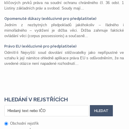
klíčových prvků práva na soudní ochranu chráněného čl. 36 odst. 1
Listiny základních práv a svobod. Soudy mají...
Opomenuté důkazy (exkluzivně pro předplatitele)
Jedním z nezbytných předpokladů jakéhokoliv – řádného i
mimořádného – vydržení je držba věci. Držba zahrnuje faktické
ovládání věci (corpus possessionis) a současně...
Právo EU (exkluzivně pro předplatitele)
Odmítl-li Nejvyšší soud dovolání stěžovatelky jako nepřípustné ve
vztahu k její námitce ohledně aplikace práva EU s odůvodněním, že na
uvedené otázce není napadené rozhodnutí...
HLEDÁNÍ V REJSTŘÍCÍCH
Obchodní rejstřík