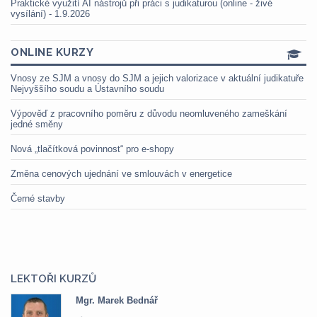
Praktické využití AI nástrojů při práci s judikaturou (online - živé
vysílání) - 1.9.2026
ONLINE KURZY
Vnosy ze SJM a vnosy do SJM a jejich valorizace v aktuální judikatuře
Nejvyššího soudu a Ústavního soudu
Výpověď z pracovního poměru z důvodu neomluveného zameškání
jedné směny
Nová „tlačítková povinnost“ pro e-shopy
Změna cenových ujednání ve smlouvách v energetice
Černé stavby
LEKTOŘI KURZŮ
Mgr. Marek Bednář