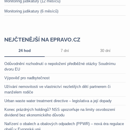
Monitoring judikatury (12 měsíců)
Monitoring judikatury (6 měsíců)
NEJČTENĚJŠÍ NA EPRAVO.CZ
24 hod
7 dní
30 dní
Odůvodnění rozhodnutí o nepoložení předběžné otázky Soudnímu
dvoru EU
Výpověď pro nadbytečnost
Užívání nemovitosti ve vlastnictví nezletilých dětí partnerem či
manželem rodiče
Urban waste water treatment directive – legislativa a její dopady
Konec prázdných holdingů? NSS upozorňuje na limity osvobození
dividend bez ekonomického důvodu
Nařízení o obalech a obalových odpadech (PPWR) – nová éra regulace
obalů v Evropské unii