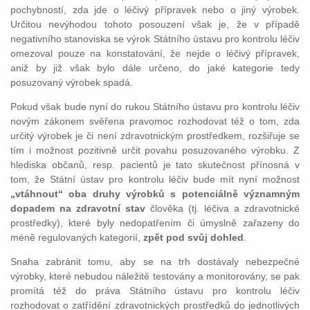
pochybností, zda jde o léčivý přípravek nebo o jiný výrobek.
Určitou nevýhodou tohoto posouzení však je, že v případě
negativního stanoviska se výrok Státního ústavu pro kontrolu léčiv
omezoval pouze na konstatování, že nejde o léčivý přípravek,
aniž by již však bylo dále určeno, do jaké kategorie tedy
posuzovaný výrobek spadá.
Pokud však bude nyní do rukou Státního ústavu pro kontrolu léčiv
novým zákonem svěřena pravomoc rozhodovat též o tom, zda
určitý výrobek je či není zdravotnickým prostředkem, rozšiřuje se
tím i možnost pozitivně určit povahu posuzovaného výrobku. Z
hlediska občanů, resp. pacientů je tato skutečnost přínosná v
tom, že Státní ústav pro kontrolu léčiv bude mít nyní možnost
„vtáhnout“ oba druhy výrobků s potenciálně významným
dopadem na zdravotní stav
člověka (tj. léčiva a zdravotnické
prostředky), které byly nedopatřením či úmyslně zařazeny do
méně regulovaných kategorií,
zpět pod svůj dohled
.
Snaha zabránit tomu, aby se na trh dostávaly nebezpečné
výrobky, které nebudou náležitě testovány a monitorovány, se pak
promítá též do práva Státního ústavu pro kontrolu léčiv
rozhodovat o zatřídění zdravotnických prostředků do jednotlivých