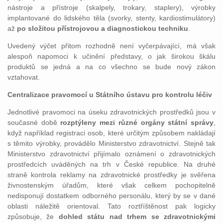
nástroje a přístroje (skalpely, trokary, staplery), výrobky
implantované do lidského těla (svorky, stenty, kardiostimulátory)
až
po složitou přístrojovou a diagnostickou techniku
.
Uvedený výčet přitom rozhodně není vyčerpávající, má však
alespoň napomoci k učinění představy, o jak širokou škálu
produktů se jedná a na co všechno se bude nový zákon
vztahovat.
Centralizace pravomocí u Státního ústavu pro kontrolu léčiv
Jednotlivé pravomoci na úseku zdravotnických prostředků jsou v
současné době
rozptýleny mezi různé orgány státní správy
,
když například registraci osob, které určitým způsobem nakládají
s těmito výrobky, provádělo Ministerstvo zdravotnictví. Stejně tak
Ministerstvo zdravotnictví přijímalo oznámení o zdravotnických
prostředcích uváděných na trh v České republice. Na druhé
straně kontrola reklamy na zdravotnické prostředky je svěřena
živnostenským úřadům, které však celkem pochopitelně
nedisponují dostatkem odborného personálu, který by se v dané
oblasti náležitě orientoval. Tato roztříštěnost pak logicky
způsobuje, že
dohled státu nad trhem se zdravotnickými