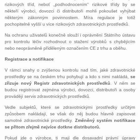
rizikových tříd, neboť „podhodnocením“ rizikové třídy by se
někteří výrobci, dovozci či distributoři mohli pokoušet vyhýbat
některým zákonným povinnostem. Míra regulace je totiž
pochopitelně vyšší u více rizikových zdravotnických prostředků.
Na ochranu uživatelů konečně slouží i oprávnění Státního ústavu
pro kontrolu léčiv rozhodnout o stažení výrobků s chybějícím
nebo neoprávněně přiděleným označením CE z trhu a oběhu.
Registrace a notifikace
V rámci snahy o zvýšenou kontrolu nad tím, jaké zdravotnické
prostředky se na českém trhu pohybují a kdo s nimi nakládá,
se
zřizuje nový Registr zdravotnických prostředků
. V něm se
budou registrovat zejména výrobci, dovozci, distributoři a osoby
provádějí servis zdravotnických prostředků.
Vedle subjektů, které se zdravotnickými prostředky určitým
způsobem nakládají, se však do něj budou hlavně zapisovat
samotné zdravotnické prostředky.
Změněný systém notifikace
se přitom zřejmě nejvíce dotkne distributorů.
Pokud jde o výrobce, ti mají dle dosavadní právní úpravy