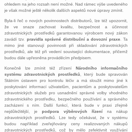
ohledem na jeho rozsah není možné. Nad rámec výše uvedeného
je však možné ještě několik dalších aspektů nové úpravy zmínit.
Byla-li řeč o nových povinnostech distributorů, lze též upozornit,
že ve snaze zachovat kvalitu, bezpečnost a účinnost
zdravotnických prostředků garantovanou výrobcem nový zákon
zavádí tzv.
pravidla správné distribuční a dovozní praxe
. Ta
mimo jiné stanovují povinnosti při skladování zdravotnických
prostředků, ale též při vedení související dokumentace, přičemž
budou dále upřesněna prováděcím předpisem.
Konečně lze zmínit též zřízení
Národního informačního
systému zdravotnických prostředků
, který bude spravován
Státním ústavem pro kontrolu léčiv a má sloužit mimo jiné k
poskytování informací uživatelům, pacientům a poskytovatelům
zdravotnických služeb pro usnadnění správné volby vhodného
zdravotnického prostředku, bezpečného používání a správného
zacházení s ním. Další funkcí, která bude v praxi zřejmě
nejdůležitější, je
podpora výběrových řízení
na nákup
zdravotnických prostředků. Lze tedy očekávat, že v systému
budou například zveřejňovány ceny realizovaných nákupů
zdravotnických prostředků, což by mělo zefektivnit využívání