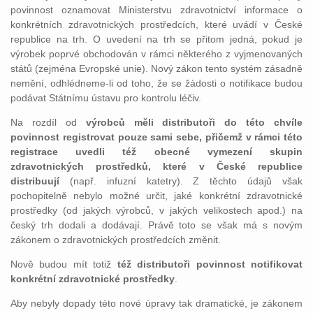
povinnost oznamovat Ministerstvu zdravotnictví informace o
konkrétních zdravotnických prostředcích, které uvádí v České
republice na trh. O uvedení na trh se přitom jedná, pokud je
výrobek poprvé obchodován v rámci některého z vyjmenovaných
států (zejména Evropské unie). Nový zákon tento systém zásadně
nemění, odhlédneme-li od toho, že se žádosti o notifikace budou
podávat Státnímu ústavu pro kontrolu léčiv.
Na rozdíl od
výrobců měli distributoři do této chvíle
povinnost registrovat pouze sami sebe, přičemž v rámci této
registrace uvedli též obecné vymezení skupin
zdravotnických prostředků, které v České republice
distribuují
(např. infuzní katetry). Z těchto údajů však
pochopitelně nebylo možné určit, jaké konkrétní zdravotnické
prostředky (od jakých výrobců, v jakých velikostech apod.) na
český trh dodali a dodávají. Právě toto se však má s novým
zákonem o zdravotnických prostředcích změnit.
Nově budou mít totiž
též distributoři povinnost notifikovat
konkrétní zdravotnické prostředky
.
Aby nebyly dopady této nové úpravy tak dramatické, je zákonem