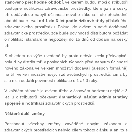
stanoveno
přechodné období
, ve kterém budou moci distributoři
postupně notifikovat zdravotnické prostředky, které již na český
trh dodávali do nabytí účinnosti nového zákona. Toto přechodné
období bude trvat
od 1 do 3 let podle rizikové třídy
příslušného
zdravotnického prostředku. Pokud jde ovšem o nově dodávané
zdravotnické prostředky, zde bude povinností distributora požádat
o notifikaci standardně nejpozději do 15 dnů od dodání na český
trh.
S ohledem na výše uvedené by proto nebylo zcela překvapivé,
pokud by distributoři v posledních týdnech před nabytím účinnosti
nového zákona ve velkém množství dodávali (alespoň formálně)
na trh velké množství nových zdravotnických prostředků, čímž by
si u nich oddálili povinnost notifikace o 1 až 3 roky.
V každém případě je ovšem třeba v časovém horizontu nejdéle 3
let u distributorů očekávat
dramatický nárůst administrativy
spojené s notifikací
zdravotnických prostředků.
Některé další změny
Postihnout všechny změny zaváděné novým zákonem o
zdravotnických prostředcích nebylo cílem tohoto článku a ani to s