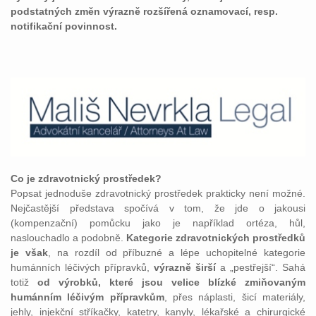
podstatných změn výrazně rozšířená oznamovací, resp.
notifikační povinnost.
Co je zdravotnický prostředek?
Popsat jednoduše zdravotnický prostředek prakticky není možné.
Nejčastější představa spočívá v tom, že jde o jakousi
(kompenzační) pomůcku jako je například ortéza, hůl,
naslouchadlo a podobně.
Kategorie zdravotnických prostředků
je však
, na rozdíl od příbuzné a lépe uchopitelné kategorie
humánních léčivých přípravků,
výrazně širší
a „pestřejší“. Sahá
totiž
od výrobků, které jsou velice blízké zmiňovaným
humánním léčivým přípravkům
, přes náplasti, šicí materiály,
jehly, injekční stříkačky, katetry, kanyly, lékařské a chirurgické