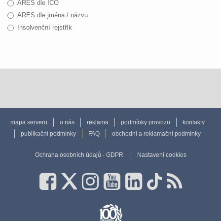
ARES dle IČO
ARES dle jména / názvu
Insolvenční rejstřík
mapa serveru
o nás
reklama
podmínky provozu
kontakty
publikační podmínky
FAQ
obchodní a reklamační podmínky
Ochrana osobních údajů - GDPR
Nastavení cookies