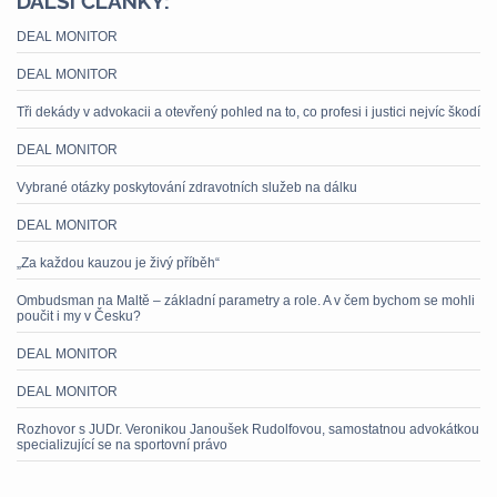
DALŠÍ ČLÁNKY:
DEAL MONITOR
DEAL MONITOR
Tři dekády v advokacii a otevřený pohled na to, co profesi i justici nejvíc škodí
DEAL MONITOR
Vybrané otázky poskytování zdravotních služeb na dálku
DEAL MONITOR
„Za každou kauzou je živý příběh“
Ombudsman na Maltě – základní parametry a role. A v čem bychom se mohli
poučit i my v Česku?
DEAL MONITOR
DEAL MONITOR
Rozhovor s JUDr. Veronikou Janoušek Rudolfovou, samostatnou advokátkou
specializující se na sportovní právo