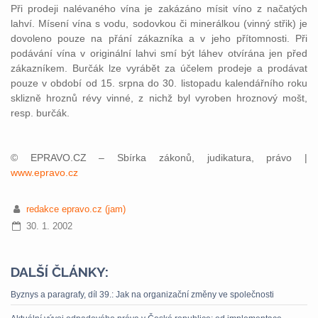
Při prodeji nalévaného vína je zakázáno mísit víno z načatých
lahví. Mísení vína s vodu, sodovkou či minerálkou (vinný střik) je
dovoleno pouze na přání zákazníka a v jeho přítomnosti. Při
podávání vína v originální lahvi smí být láhev otvírána jen před
zákazníkem. Burčák lze vyrábět za účelem prodeje a prodávat
pouze v období od 15. srpna do 30. listopadu kalendářního roku
sklizně hroznů révy vinné, z nichž byl vyroben hroznový mošt,
resp. burčák.
© EPRAVO.CZ – Sbírka zákonů, judikatura, právo |
www.epravo.cz
redakce epravo.cz (jam)
30. 1. 2002
DALŠÍ ČLÁNKY:
Byznys a paragrafy, díl 39.: Jak na organizační změny ve společnosti