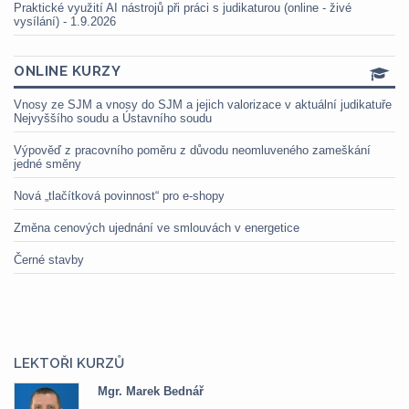
Praktické využití AI nástrojů při práci s judikaturou (online - živé
vysílání) - 1.9.2026
ONLINE KURZY
Vnosy ze SJM a vnosy do SJM a jejich valorizace v aktuální judikatuře
Nejvyššího soudu a Ústavního soudu
Výpověď z pracovního poměru z důvodu neomluveného zameškání
jedné směny
Nová „tlačítková povinnost“ pro e-shopy
Změna cenových ujednání ve smlouvách v energetice
Černé stavby
LEKTOŘI KURZŮ
Mgr. Marek Bednář