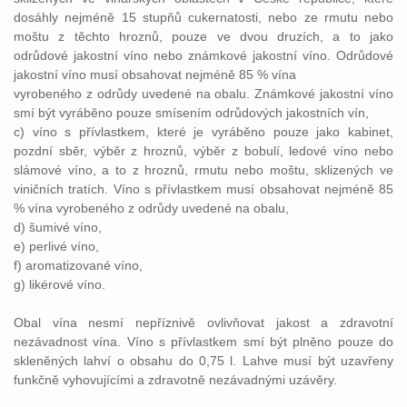
dosáhly nejméně 15 stupňů cukernatosti, nebo ze rmutu nebo
moštu z těchto hroznů, pouze ve dvou druzích, a to jako
odrůdové jakostní víno nebo známkové jakostní víno. Odrůdové
jakostní víno musí obsahovat nejméně 85 % vína
vyrobeného z odrůdy uvedené na obalu. Známkové jakostní víno
smí být vyráběno pouze smísením odrůdových jakostních vín,
c) víno s přívlastkem, které je vyráběno pouze jako kabinet,
pozdní sběr, výběr z hroznů, výběr z bobulí, ledové víno nebo
slámové víno, a to z hroznů, rmutu nebo moštu, sklizených ve
viničních tratích. Víno s přívlastkem musí obsahovat nejméně 85
% vína vyrobeného z odrůdy uvedené na obalu,
d) šumivé víno,
e) perlivé víno,
f) aromatizované víno,
g) likérové víno.
Obal vína nesmí nepříznivě ovlivňovat jakost a zdravotní
nezávadnost vína. Víno s přívlastkem smí být plněno pouze do
skleněných lahví o obsahu do 0,75 l. Lahve musí být uzavřeny
funkčně vyhovujícími a zdravotně nezávadnými uzávěry.