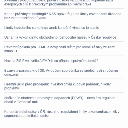
Aktuální vývoj odpadového práva v České republice: od implementace
evropských cílů k praktickým problémům aplikační praxe
Konec prázdných holdingů? NSS upozorňuje na limity osvobození dividend
bez ekonomického důvodu
Limity hudebního samplingu aneb konečně víme, co je pastiš
Uznání a výkon cizího obchodního rozhodčího nálezu v České republice
Rekordní pokuta pro TEMU a nový celní režim pro levné zásilky ze zemí
mimo EU
Novela ZISIF ve světle AIFMD II: co přinese správcům fondů?
Byznys a paragrafy, díl 38: Vyloučení společníka ze společnosti s ručením
omezeným
Firemní úklid před prodejem: investoři chtějí kupovat pořádek, nikoliv
problémy
Nařízení o obalech a obalových odpadech (PPWR) – nová éra regulace
obalů v Evropské unii
Korporátní dluhopisy v ČR: růst trhu, regulatorní limity a koncentrace rizik v
segmentu podlimitních emisí