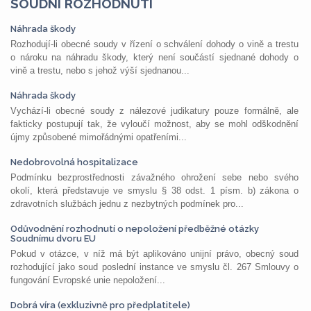
SOUDNÍ ROZHODNUTÍ
Náhrada škody
Rozhodují-li obecné soudy v řízení o schválení dohody o vině a trestu
o nároku na náhradu škody, který není součástí sjednané dohody o
vině a trestu, nebo s jehož výší sjednanou...
Náhrada škody
Vychází-li obecné soudy z nálezové judikatury pouze formálně, ale
fakticky postupují tak, že vyloučí možnost, aby se mohl odškodnění
újmy způsobené mimořádnými opatřeními...
Nedobrovolná hospitalizace
Podmínku bezprostřednosti závažného ohrožení sebe nebo svého
okolí, která představuje ve smyslu § 38 odst. 1 písm. b) zákona o
zdravotních službách jednu z nezbytných podmínek pro...
Odůvodnění rozhodnutí o nepoložení předběžné otázky
Soudnímu dvoru EU
Pokud v otázce, v níž má být aplikováno unijní právo, obecný soud
rozhodující jako soud poslední instance ve smyslu čl. 267 Smlouvy o
fungování Evropské unie nepoložení...
Dobrá víra (exkluzivně pro předplatitele)