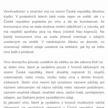
Vinohradnictví a vinařství má na území České republiky dlouhou
tradici. V posledních letech také roste nejen ve světě, ale i v
České republice poptávka po vínu a dá se konstatovat, že
konzumace vína se stala doslova módní záležitostí i u národa, jež
má největší spotřebu piva na hlavu (včetně hlav kojenců). Ne
každý konzument vína se zcela přesně orientuje v údajích
uvedených na vinětě. V následujícím článku se dozvíte, co
znamenají některé údaje uvedené na vinětách, jak by se mělo
víno balit a podávat.
Víno domácího původu uváděné do oběhu se dle zákona třídí na:
a) stolní víno, které je vyráběno pouze z hroznů sklizených na
území České republiky, které dosáhly nejméně 11 stupňů
cukernatosti, nebo rmutu, moštu nebo vína z těchto hroznů,
získaných. Stolní víno nesmí být označeno názvem odrůdy ani
názvem odvozeným od názvu odrůdy nebo názvem podobným,
názvem vinařské oblasti, vinařské obce, viniční tratě, zeměpisným
údajem, ani žádnými jinými zavádějícími údaji,
b) jakostní víno, které je vyráběno z hroznů moštových odrůd
sklizených ve vinařských oblastech v České republice, které