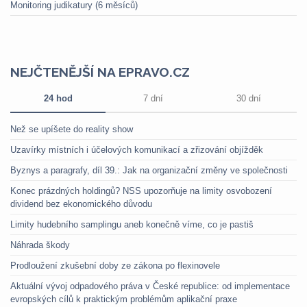
Monitoring judikatury (6 měsíců)
NEJČTENĚJŠÍ NA EPRAVO.CZ
24 hod
7 dní
30 dní
Než se upíšete do reality show
Uzavírky místních i účelových komunikací a zřizování objížděk
Byznys a paragrafy, díl 39.: Jak na organizační změny ve společnosti
Konec prázdných holdingů? NSS upozorňuje na limity osvobození
dividend bez ekonomického důvodu
Limity hudebního samplingu aneb konečně víme, co je pastiš
Náhrada škody
Prodloužení zkušební doby ze zákona po flexinovele
Aktuální vývoj odpadového práva v České republice: od implementace
evropských cílů k praktickým problémům aplikační praxe