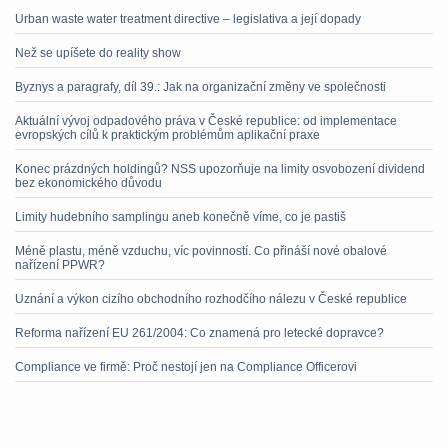
Urban waste water treatment directive – legislativa a její dopady
Než se upíšete do reality show
Byznys a paragrafy, díl 39.: Jak na organizační změny ve společnosti
Aktuální vývoj odpadového práva v České republice: od implementace
evropských cílů k praktickým problémům aplikační praxe
Konec prázdných holdingů? NSS upozorňuje na limity osvobození dividend
bez ekonomického důvodu
Limity hudebního samplingu aneb konečně víme, co je pastiš
Méně plastu, méně vzduchu, víc povinností. Co přináší nové obalové
nařízení PPWR?
Uznání a výkon cizího obchodního rozhodčího nálezu v České republice
Reforma nařízení EU 261/2004: Co znamená pro letecké dopravce?
Compliance ve firmě: Proč nestojí jen na Compliance Officerovi