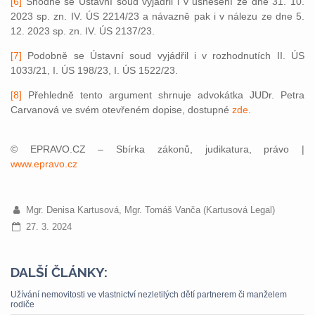
[6]
Shodně se Ústavní soud vyjádřil i v usnesení ze dne 31. 10.
2023 sp. zn. IV. ÚS 2214/23 a návazně pak i v nálezu ze dne 5.
12. 2023 sp. zn. IV. ÚS 2137/23.
[7]
Podobně se Ústavní soud vyjádřil i v rozhodnutích II. ÚS
1033/21, I. ÚS 198/23, I. ÚS 1522/23.
[8]
Přehledně tento argument shrnuje advokátka JUDr. Petra
Carvanová ve svém otevřeném dopise, dostupné
zde
.
© EPRAVO.CZ – Sbírka zákonů, judikatura, právo |
www.epravo.cz
Mgr. Denisa Kartusová, Mgr. Tomáš Vanča (Kartusová Legal)
27. 3. 2024
DALŠÍ ČLÁNKY:
Užívání nemovitosti ve vlastnictví nezletilých dětí partnerem či manželem
rodiče