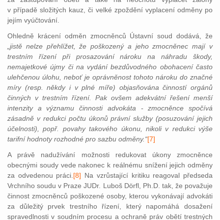
v případě složitých kauz, či velké zpoždění vyplacení odměny po
jejím vyúčtování.
Ohledně krácení odměn zmocněnců Ústavní soud dodává, že
„jistě nelze přehlížet, že poškozený a jeho zmocněnec mají v
trestním řízení při prosazování nároku na náhradu škody,
nemajetkové újmy či na vydání bezdůvodného obohacení často
ulehčenou úlohu, neboť je oprávněnost tohoto nároku do značné
míry (resp. někdy i v plné míře) objasňována činností orgánů
činných v trestním řízení. Pak ovšem adekvátní řešení menší
intenzity a významu činnosti advokáta - zmocněnce spočívá
zásadně v redukci počtu úkonů právní služby (posuzování jejich
účelnosti), popř. povahy takového úkonu, nikoli v redukci výše
tarifní hodnoty rozhodné pro sazbu odměny.“
[7]
A právě nadužívání možnosti redukovat úkony zmocněnce
obecnými soudy vede nakonec k reálnému snížení jejich odměny
za odvedeno
u práci.
[8]
Na vzrůstající kritiku reagoval předseda
Vrchního soudu v Praze JUDr. Luboš Dörfl, Ph.D. tak, že považuje
činnost zmocněnců poškozené osoby, kterou vykonávají advokáti
za důležitý prvek trestního řízení, který napomáhá dosažení
spravedlnosti v soudním procesu a ochraně práv obětí trestných