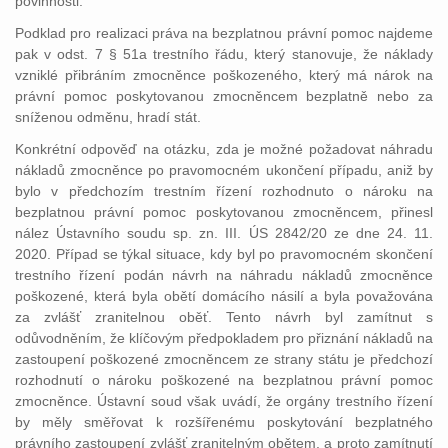
povinnosti.
Podklad pro realizaci práva na bezplatnou právní pomoc najdeme
pak v odst. 7 § 51a trestního řádu, který stanovuje, že náklady
vzniklé přibráním zmocněnce poškozeného, který má nárok na
právní pomoc poskytovanou zmocněncem bezplatně nebo za
sníženou odměnu, hradí stát.
Konkrétní odpověď na otázku, zda je možné požadovat náhradu
nákladů zmocněnce po pravomocném ukončení případu, aniž by
bylo v předchozím trestním řízení rozhodnuto o nároku na
bezplatnou právní pomoc poskytovanou zmocněncem, přinesl
nález Ústavního soudu sp. zn. III. ÚS 2842/20 ze dne 24. 11.
2020. Případ se týkal situace, kdy byl po pravomocném skončení
trestního řízení podán návrh na náhradu nákladů zmocněnce
poškozené, která byla obětí domácího násilí a byla považována
za zvlášť zranitelnou oběť. Tento návrh byl zamítnut s
odůvodněním, že klíčovým předpokladem pro přiznání nákladů na
zastoupení poškozené zmocněncem ze strany státu je předchozí
rozhodnutí o nároku poškozené na bezplatnou právní pomoc
zmocněnce. Ústavní soud však uvádí, že orgány trestního řízení
by měly směřovat k rozšířenému poskytování bezplatného
právního zastoupení zvlášť zranitelným obětem, a proto zamítnutí