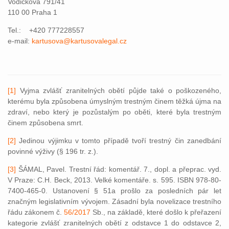
Vodičkova 791/41
110 00 Praha 1
Tel.: +420 777228557
e-mail:
kartusova@kartusovalegal.cz
[1]
Vyjma zvlášť zranitelných obětí půjde také o poškozeného,
kterému byla způsobena úmyslným trestným činem těžká újma na
zdraví, nebo který je pozůstalým po oběti, které byla trestným
činem způsobena smrt.
[2]
Jedinou výjimku v tomto případě tvoří trestný čin zanedbání
povinné výživy (§ 196 tr. z.).
[3]
ŠÁMAL, Pavel. Trestní řád: komentář. 7., dopl. a přeprac. vyd.
V Praze: C.H. Beck, 2013. Velké komentáře. s. 595. ISBN 978-80-
7400-465-0. Ustanovení § 51a prošlo za posledních pár let
značným legislativním vývojem. Zásadní byla novelizace trestního
řádu zákonem č.
56/2017
Sb., na základě, které došlo k přeřazení
kategorie zvlášť zranitelných obětí z odstavce 1 do odstavce 2,