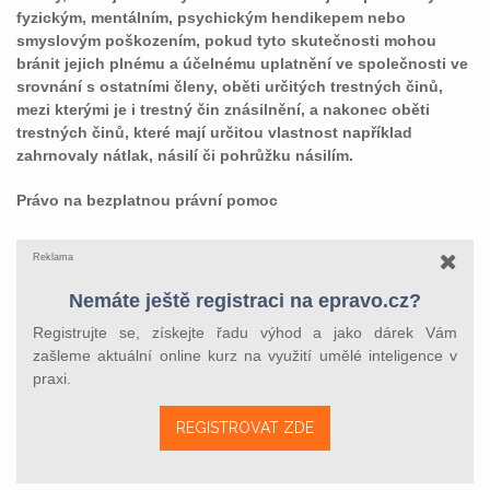
fyzickým, mentálním, psychickým hendikepem nebo
smyslovým poškozením, pokud tyto skutečnosti mohou
bránit jejich plnému a účelnému uplatnění ve společnosti ve
srovnání s ostatními členy, oběti určitých trestných činů,
mezi kterými je i trestný čin znásilnění, a nakonec oběti
trestných činů, které mají určitou vlastnost například
zahrnovaly nátlak, násilí či pohrůžku násilím.
Právo na bezplatnou právní pomoc
Reklama
Nemáte ještě registraci na epravo.cz?
Registrujte se, získejte řadu výhod a jako dárek Vám
zašleme aktuální online kurz na využití umělé inteligence v
praxi.
REGISTROVAT ZDE