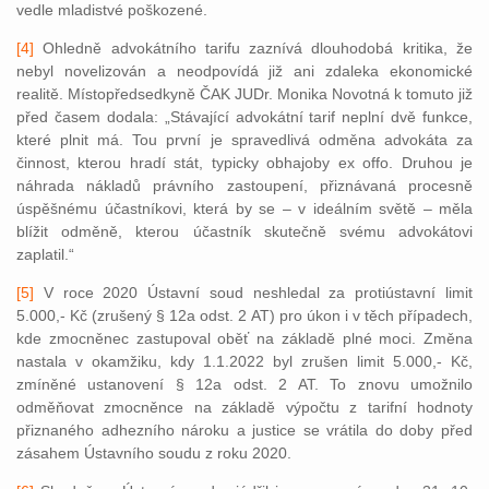
vedle mladistvé poškozené.
[4]
Ohledně advokátního tarifu zaznívá dlouhodobá kritika, že
nebyl novelizován a neodpovídá již ani zdaleka ekonomické
realitě. Místopředsedkyně ČAK JUDr. Monika Novotná k tomuto již
před časem dodala: „Stávající advokátní tarif neplní dvě funkce,
které plnit má. Tou první je spravedlivá odměna advokáta za
činnost, kterou hradí stát, typicky obhajoby ex offo. Druhou je
náhrada nákladů právního zastoupení, přiznávaná procesně
úspěšnému účastníkovi, která by se – v ideálním světě – měla
blížit odměně, kterou účastník skutečně svému advokátovi
zaplatil.“
[5]
V roce 2020 Ústavní soud neshledal za protiústavní limit
5.000,- Kč (zrušený § 12a odst. 2 AT) pro úkon i v těch případech,
kde zmocněnec zastupoval oběť na základě plné moci. Změna
nastala v okamžiku, kdy 1.1.2022 byl zrušen limit 5.000,- Kč,
zmíněné ustanovení § 12a odst. 2 AT. To znovu umožnilo
odměňovat zmocněnce na základě výpočtu z tarifní hodnoty
přiznaného adhezního nároku a justice se vrátila do doby před
zásahem Ústavního soudu z roku 2020.