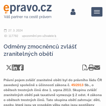
Menu
27. 3. 2024
ID: 117792
upozornění pro uživatele
Odměny zmocněnců zvlášť
zranitelných obětí
Právní pojem zvlášť zranitelné oběti byl do právního řádu ČR
zavedený společně s účinností zákona č.
45/2013
Sb., o
obětech trestných činů dne 1. srpna 2013. Skupinu zvlášť
zranitelných obětí pak taxativně vymezuje § 2 odst. 4 zákona
o obětech trestných činů. Tato skupina obětí zahrnuje: děti,
osoby, které jsou ve vysokém věku nebo jsou postiženy