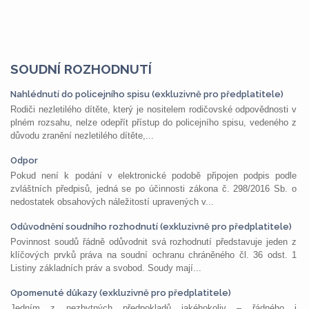
SOUDNÍ ROZHODNUTÍ
Nahlédnutí do policejního spisu (exkluzivně pro předplatitele)
Rodiči nezletilého dítěte, který je nositelem rodičovské odpovědnosti v
plném rozsahu, nelze odepřít přístup do policejního spisu, vedeného z
důvodu zranění nezletilého dítěte,...
Odpor
Pokud není k podání v elektronické podobě připojen podpis podle
zvláštních předpisů, jedná se po účinnosti zákona č. 298/2016 Sb. o
nedostatek obsahových náležitostí upravených v...
Odůvodnění soudního rozhodnutí (exkluzivně pro předplatitele)
Povinnost soudů řádně odůvodnit svá rozhodnutí představuje jeden z
klíčových prvků práva na soudní ochranu chráněného čl. 36 odst. 1
Listiny základních práv a svobod. Soudy mají...
Opomenuté důkazy (exkluzivně pro předplatitele)
Jedním z nezbytných předpokladů jakéhokoliv – řádného i