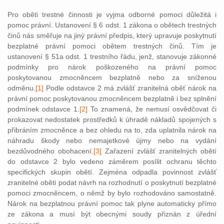
Pro oběti trestné činnosti je vyjma odborné pomoci důležitá i
pomoc právní. Ustanovení § 6 odst. 1 zákona o obětech trestných
činů nás směřuje na jiný právní předpis, který upravuje poskytnutí
bezplatné právní pomoci obětem trestných činů. Tím je
ustanovení § 51a
odst. 1 trestního řádu, jenž, stanovuje zákonné
podmínky pro nárok poškozeného na právní pomoc
poskytovanou zmocněncem bezplatně nebo za sníženou
odměnu.
[1]
Podle odstavce 2 má zvlášť zranitelná oběť nárok na
právní pomoc poskytovanou zmocněncem bezplatně i bez splnění
podmínek odstavce 1.
[2]
To znamená, že nemusí osvědčovat či
prokazovat nedostatek prostředků k úhradě nákladů spojených s
přibráním zmocněnce a bez ohledu na to, zda uplatnila nárok na
náhradu škody nebo nemajetkové újmy nebo na vydání
bezdůvodného obohacení.
[3]
Zařazení zvlášť zranitelných obětí
do odstavce 2 bylo vedeno záměrem posílit ochranu těchto
specifických skupin obětí. Zejména odpadla povinnost zvlášť
zranitelné oběti podat návrh na rozhodnutí o poskytnutí bezplatné
pomoci zmocněncem, o němž by bylo rozhodováno samostatně.
Nárok na bezplatnou právní pomoc tak plyne automaticky přímo
ze zákona a musí být obecnými soudy přiznán z úřední