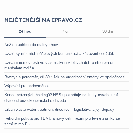
NEJČTENĚJŠÍ NA EPRAVO.CZ
24 hod
7 dní
30 dní
Než se upíšete do reality show
Uzavírky místních i účelových komunikací a zřizování objížděk
Užívání nemovitosti ve vlastnictví nezletilých dětí partnerem či
manželem rodiče
Byznys a paragrafy, díl 39.: Jak na organizační změny ve společnosti
Výpověď pro nadbytečnost
Konec prázdných holdingů? NSS upozorňuje na limity osvobození
dividend bez ekonomického důvodu
Urban waste water treatment directive – legislativa a její dopady
Rekordní pokuta pro TEMU a nový celní režim pro levné zásilky ze
zemí mimo EU