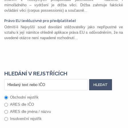
mimořádného – vydržení je držba věci. Držba zahrnuje faktické
ovládání věci (corpus possessionis) a současně...
Právo EU (exkluzivně pro předplatitele)
Odmítl-li Nejvyšší soud dovolání stěžovatelky jako nepřípustné ve
vztahu k její námitce ohledně aplikace práva EU s odůvodněním, že na
uvedené otázce není napadené rozhodnutí...
HLEDÁNÍ V REJSTŘÍCÍCH
Obchodní rejstřík
ARES dle IČO
ARES dle jména / názvu
Insolvenční rejstřík