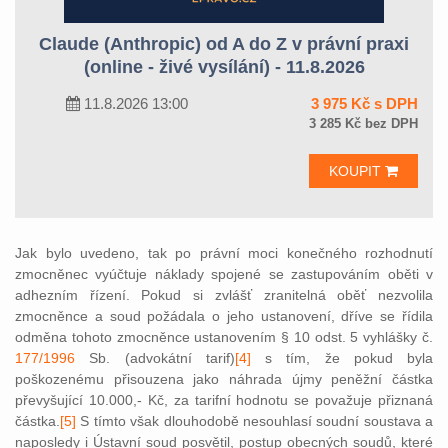
Claude (Anthropic) od A do Z v právní praxi
(online - živé vysílání) - 11.8.2026
11.8.2026 13:00
3 975 Kč s DPH
3 285 Kč bez DPH
KOUPIT
Jak bylo uvedeno, tak po právní moci konečného rozhodnutí
zmocněnec vyúčtuje náklady spojené se zastupováním oběti v
adhezním řízení. Pokud si zvlášť zranitelná oběť nezvolila
zmocněnce a soud požádala o jeho ustanovení, dříve se řídila
odměna tohoto zmocněnce ustanovením § 10 odst. 5 vyhlášky č.
177/1996
Sb. (ad
vokátní tarif)
[4]
s tím, že pokud byla
poškozenému přisouzena jako náhrada újmy peněžní částka
převyšující 10.000,- Kč, za tarifní hodnotu se považuje přiznaná
částka.
[5]
S tímto však dlouhodobě nesouhlasí soudní soustava a
naposledy i Ústavní soud posvětil, postup obecných soudů, které