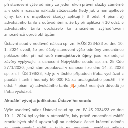
při stanovení výše odměny za jeden úkon právní slu
žby záměrně
a v celém rozsahu nákladů stěžovatele (tedy jak u nemajetkové
újmy, tak i u majetkové škody) aplikují § 9 odst. 4 písm. a)
advokátního tarifu s odůvodněním, že by při aplikaci § 10 odst. 5
advokátního tarifu docházelo ke značnému zvýhodňování
zmocněnců oproti obhájcům.
Ústavní soud v nedávné nálezu sp. zn. IV.ÚS 2334/23 ze dne 10.
1.
2024 uvedl, že pro účely stanovení výše odměny zmocněnce
poškozeného při náhradě
nemajetkové újmy
jsou rozhodující
závěry vyplývající z usnesení Nejvyššího soudu sp. zn. 25 Cdo
3771/2020, jenž sám zopakoval v usnesení ze dne 14. 2. 2023
sp. zn. I. ÚS 198/23, kdy je v těchto případech třeba vycházet z
paušální tarifní hodnoty 50 000 Kč za analogického použití § 9
odst. 4 písm. a) advokátního tari
fu.
[6]
z jeh
ož nosných důvodů je
třeba vycházet.
Aktuální vývoj a judikatura Ústavního soudu
Výše uvedený nález Ústavní soud sp. zn. IV.ÚS 2334/23 ze dne
10. 1. 2024 byl vydán v atmosféře, kdy právě zmocněnci zvlášť
zranitelných obětí upozorňují na nebývale časté krácení odměn
za zastupování obětí a také na neochotu vyplácet zálohy