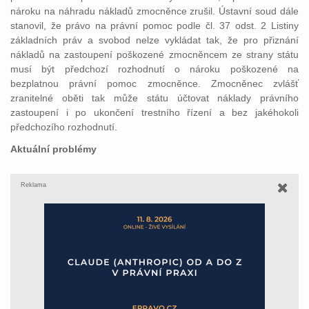
nároku na náhradu nákladů zmocněnce zrušil. Ústavní soud dále
stanovil, že právo na právní pomoc podle čl. 37 odst. 2 Listiny
základních práv a svobod nelze vykládat tak, že pro přiznání
nákladů na zastoupení poškozené zmocněncem ze strany státu
musí být předchozí rozhodnutí o nároku poškozené na
bezplatnou právní pomoc zmocněnce. Zmocněnec zvlášť
zranitelné oběti tak může státu účtovat náklady právního
zastoupení i po ukončení trestního řízení a bez jakéhokoli
předchozího rozhodnutí.
Aktuální problémy
Reklama