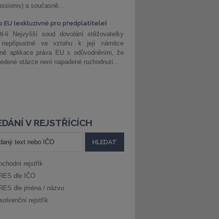
ssionis) a současně...
o EU (exkluzivně pro předplatitele)
l-li Nejvyšší soud dovolání stěžovatelky
 nepřípustné ve vztahu k její námitce
dně aplikace práva EU s odůvodněním, že
edené otázce není napadené rozhodnutí...
DÁNÍ V REJSTŘÍCÍCH
bchodní rejstřík
RES dle IČO
RES dle jména / názvu
solvenční rejstřík