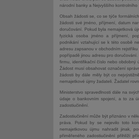
národní banky a Nejvyššího kontrolního
Obsah žádosti se, co se týče formálních
žádosti své jméno, příjmení, datum nar
doručování. Pokud byla nemajetková újm
fyzická osoba jméno a příjmení, pop
podnikání vztahující se k této osobě ne
adresu zapsanou v obchodním rejstříku 
popřípadě jinou adresu pro doručování.
firmu, identifikační číslo nebo obdobný
Žádost musí obsahovat označení správníh
žádosti by dále měly být co nejvýstižně
nemajetkové újmy žadateli. Žadatel rov
Ministerstvo spravedlnosti dále na svýc
údaje o bankovním spojení, a to za 
zadostiučinění.
Zadostiučinění může být přiznáno v něk
práva. Pokud by se nejevilo toto kon
nemajetkovou újmu nahradit jinak, po
přiměřeného zadostiučinění přihlíží p