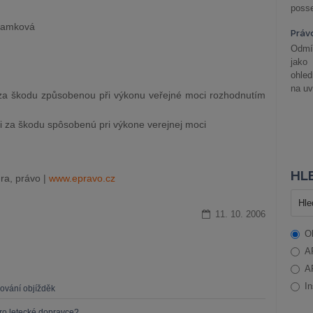
posse
 Samková
Práv
Odmít
jako
ohle
na uv
za škodu způsobenou při výkonu veřejné moci rozhodnutím
i za škodu spôsobenú pri výkone verejnej moci
HLE
ra, právo |
www.epravo.cz
11. 10. 2006
O
A
A
In
zování objížděk
o letecké dopravce?