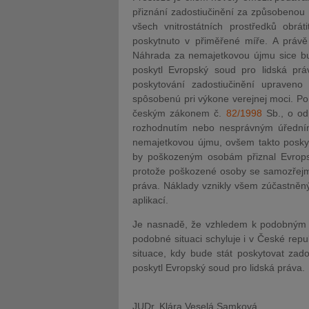
přiznání zadostiučinění za způsobenou
všech vnitrostátních prostředků obrát
poskytnuto v přiměřené míře. A práv
Náhrada za nemajetkovou újmu sice bud
poskytl Evropský soud pro lidská prá
poskytování zadostiučinění upraven
spôsobenú pri výkone verejnej moci. Po 
českým zákonem č.
82/1998
Sb., o od
rozhodnutím nebo nesprávným úředním 
nemajetkovou újmu, ovšem takto poskyt
by poškozeným osobám přiznal Evrops
protože poškozené osoby se samozřejm
práva. Náklady vznikly všem zúčastněn
aplikací.
Je nasnadě, že vzhledem k podobným 
podobné situaci schyluje i v České rep
situace, kdy bude stát poskytovat zad
poskytl Evropský soud pro lidská práva.
JUDr. Klára Veselá Samková