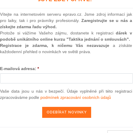
(onli
oj, jehož pomocí budou státní orgány a územní samosprávné
2
Vítejte na internetovém serveru epravo.cz. Jsme zdroj informací jak
kodu, a to takovou škodu, která byla způsobena při výkonu
Prakt
pro laiky, tak i pro právníky profesionály.
Zaregistrujte se u nás a
smluv
n umožňoval státu nahrazovat pouze materiální škody. Od
získejte zdarma řadu výhod.
dána možnost poskytnout rovněž přiměřené zadostiučinění
Protože si vážíme Vašeho zájmu, dostanete k registraci
dárek v
0
právní úprava má dosáhnout podstatného omezení podávání
podobě unikátního online kurzu "Taktika jednání o smlouvách".
Prakt
dská práva a řešení vlastních pochybení státu spíše na
judik
Registrace je zdarma, k ničemu Vás nezavazuje
a získáte
rodního obecenstva.
každodenní přehled o novinkách ve světě práva.
a státu či územním samosprávném celku bez ohledu na to,
ONL
 nesprávným úředním postupem způsobena škoda či nikoli.
E-mailová adresa:
*
Vnos
jmy fyzické či právnické osobě porušením jejího práva.
valor
ma způsobená nepřiměřeně dlouhým projednáváním sporů u
soud
Výpo
Vaše data jsou u nás v bezpečí. Údaje vyplněné při této registraci
hodnutí, které svým obsahem odporuje zákonu.
neom
zpracováváme podle
podmínek zpracování osobních údajů
ostup, kdy státní orgán nebo územní samosprávný celek
Nová 
způsobem uvedeným v zákoně. Sám zákon přímo nedefinuje,
Změn
ného úředního postupu. V §13 odst. 1 a §22 odst. 1 zákona
energ
říklad: „Nesprávným úředním postupem je také porušení
hodnutí v zákonem stanovené lhůtě. Nestanoví-li zákon pro
Čern