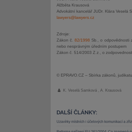
Alžběta Krausová
Advokátní kancelář JUDr. Klára Veselá
lawyers@lawyers.cz
Zdroje:
Zákon č.
82/1998
Sb., o odpovědnosti 
nebo nesprávným úředním postupem
Zákon č. 514/2003 Z.z., o zodpovednost
© EPRAVO.CZ – Sbírka zákonů, judikatu
K. Veselá Samková , A. Krausová
DALŠÍ ČLÁNKY:
Uzavírky místních i účelových komunikací a zři
Reforma nařízení EU 261/2004: Co znamená pr