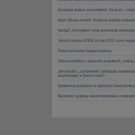
Evropské dotace srozumitelně: Díl první – Unij
Když důkazy nestačí: Rizikové aspekty proka
Nestačí „mít systém“ aneb povinnosti veřejno
Výroční zpráva ÚOOÚ za rok 2025: nové regulato
Právní průvodce českou krajinou
Sdílení elektřiny v obecních projektech, změny
Jak naložit s „oznámením“ přestupku soukromý
za přestupky a řízení o nich?
Systémová podjatost ve správním řízení aneb p
Bezpilotní systémy vlastní konstrukce v kategor