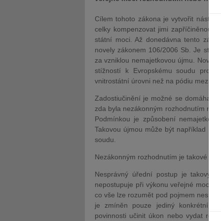
Cílem tohoto zákona je vytvořit nástr
celky kompenzovat jimi zapříčiněnou š
státní moci. Až donedávna tento záko
novely zákonem 106/2006 Sb. Je státu 
za vzniklou nemajetkovou újmu. Nová 
stížností k Evropskému soudu pro li
vnitrostátní úrovni než na pódiu meziná
Zadostiučinění je možné se domáhat n
zda byla nezákonným rozhodnutím nebo
Podmínkou je způsobení nemajetkové ú
Takovou újmou může být například új
soudu.
Nezákonným rozhodnutím je takové roz
Nesprávný úřední postup je takový p
nepostupuje při výkonu veřejné moci 
co vše lze rozumět pod pojmem nespráv
je zmíněn pouze jediný konkrétní p
povinnosti učinit úkon nebo vydat roz