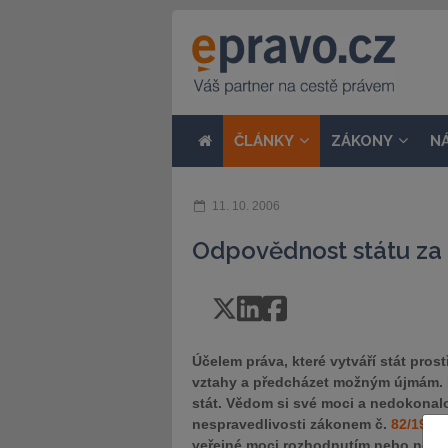
ČLÁNKY
ZÁKONY
N
11. 10. 2006
Odpovědnost státu za
Účelem práva, které vytváří stát pros
vztahy a předcházet možným újmám. I
stát. Vědom si své moci a nedokonalosti
nespravedlivosti zákonem č.
82/1998
veřejné moci rozhodnutím nebo nes