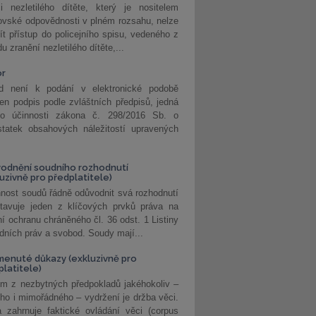
i nezletilého dítěte, který je nositelem
ovské odpovědnosti v plném rozsahu, nelze
ít přístup do policejního spisu, vedeného z
u zranění nezletilého dítěte,...
or
d není k podání v elektronické podobě
jen podpis podle zvláštních předpisů, jedná
o účinnosti zákona č. 298/2016 Sb. o
statek obsahových náležitostí upravených
odnění soudního rozhodnutí
luzivně pro předplatitele)
nost soudů řádně odůvodnit svá rozhodnutí
stavuje jeden z klíčových prvků práva na
í ochranu chráněného čl. 36 odst. 1 Listiny
dních práv a svobod. Soudy mají...
enuté důkazy (exkluzivně pro
platitele)
m z nezbytných předpokladů jakéhokoliv –
ho i mimořádného – vydržení je držba věci.
 zahrnuje faktické ovládání věci (corpus