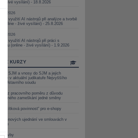
ne - živé vysílání) - 18.8.2026
5.08.2026
ické využití AI nástrojů při analýze a tvorbě
 (online - živé vysílání) - 25.8.2026
1.09.2026
ické využití AI nástrojů při práci s
aturou (online - živé vysílání) - 1.9.2026
INE KURZY
y ze SJM a vnosy do SJM a jejich
izace v aktuální judikatuře Nejvyššího
u a Ústavního soudu
věď z pracovního poměru z důvodu
luveného zameškání jedné směny
„tlačítková povinnost“ pro e-shopy
a cenových ujednání ve smlouvách v
etice
é stavby