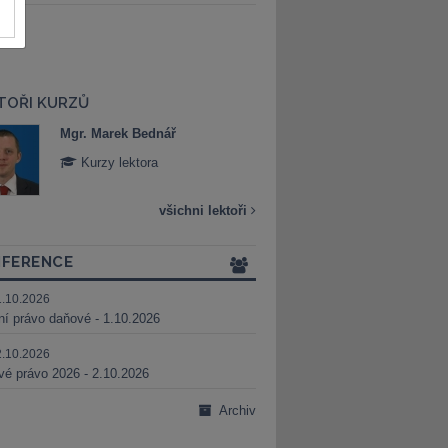
TOŘI KURZŮ
Mgr. Marek Bednář
Mgr. Veronika 
Kurzy lektora
Kurzy lektora
všichni lektoři
FERENCE
1.10.2026
ní právo daňové - 1.10.2026
2.10.2026
é právo 2026 - 2.10.2026
Archiv