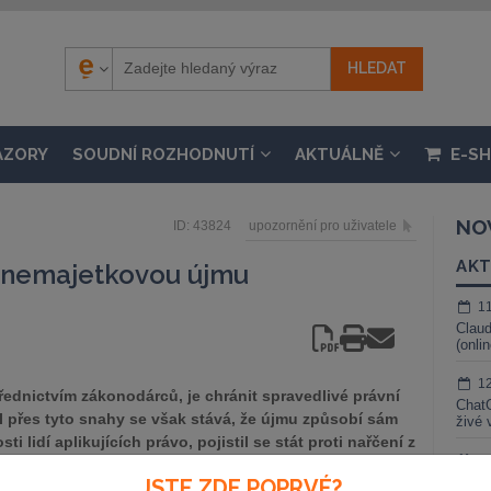
ÁZORY
SOUDNÍ ROZHODNUTÍ
AKTUÁLNĚ
E-S
NO
ID: 43824
upozornění pro uživatele
AKT
 nemajetkovou újmu
1
Claud
(onli
1
třednictvím zákonodárců, je chránit spravedlivé právní
ChatG
 přes tyto snahy se však stává, že újmu způsobí sám
živé 
 lidí aplikujících právo, pojistil se stát proti nařčení z
1
Sb., o odpovědnosti za škodu způsobenou při výkonu
Gemin
JSTE ZDE POPRVÉ?
právným úředním postupem.