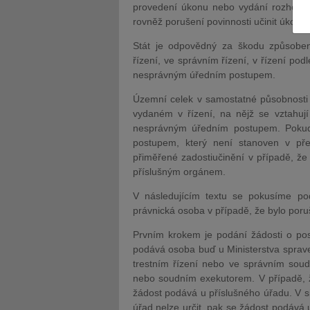
provedení úkonu nebo vydání rozhodnu
rovněž porušení povinnosti učinit úkon 
Stát je odpovědný za škodu způsob
řízení, ve správním řízení, v řízení po
nesprávným úředním postupem.
JUDr. Tomáš Nielsen
JUDr. Tom
Územní celek v samostatné působnost
Kurzy lektora
Kurzy le
vydaném v řízení, na nějž se vztahuj
nesprávným úředním postupem. Pokud
postupem, který není stanoven v pře
přiměřené zadostiučinění v případě, že
příslušným orgánem.
V následujícím textu se pokusíme po
právnická osoba v případě, že bylo poruš
Prvním krokem je podání žádosti o pos
podává osoba buď u Ministerstva sprave
trestním řízení nebo ve správním soud
nebo soudním exekutorem. V případě, ž
žádost podává u příslušného úřadu. V sit
úřad nelze určit, pak se žádost podává u