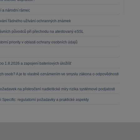
ní a národní rámec
zování řádného užívání ochranných známek
právních původců při přechodu na atestovaný eSSL
rní priority v oblasti ochrany osobních údajů
 po 1.8.2026 a zapojení bateriových úložišť
ch osob? A je to vlastně oznámením ve smyslu zákona o odpovědnosti
ožadavek na překročení nadkritické míry rizika systémové podjatosti
ii Specific: regulatorní požadavky a praktické aspekty