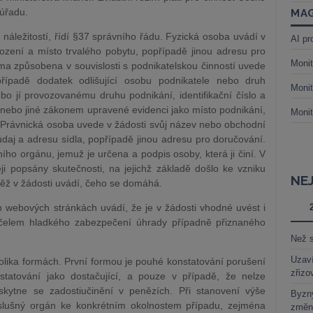
 úřadu.
MAG
 náležitostí, řídí §37 správního řádu. Fyzická osoba uvádí v
AI pr
ození a místo trvalého pobytu, popřípadě jinou adresu pro
Monit
a způsobena v souvislosti s podnikatelskou činností uvede
řípadě dodatek odlišující osobu podnikatele nebo druh
Monit
bo jí provozovanému druhu podnikání, identifikační číslo a
nebo jiné zákonem upravené evidenci jako místo podnikání,
Monit
 Právnická osoba uvede v žádosti svůj název nebo obchodní
 údaj a adresu sídla, popřípadě jinou adresu pro doručování.
o orgánu, jemuž je určena a podpis osoby, která ji činí. V
ji popsány skutečnosti, na jejichž základě došlo ke vzniku
NE
něž v žádosti uvádí, čeho se domáhá.
h webových stránkách uvádí, že je v žádosti vhodné uvést i
účelem hladkého zabezpečení úhrady případně přiznaného
Než s
Uzaví
olika formách. První formou je pouhé konstatování porušení
zřizo
statování jako dostačující, a pouze v případě, že nelze
skytne se zadostiučinění v penězích. Při stanovení výše
Byzny
říslušný orgán ke konkrétním okolnostem případu, zejména
změn