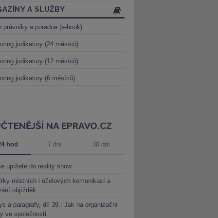
AZÍNY A SLUŽBY
o právníky a poradce (e-book)
oring judikatury (24 měsíců)
oring judikatury (12 měsíců)
oring judikatury (6 měsíců)
JČTENĚJŠÍ NA EPRAVO.CZ
24 hod
7 dní
30 dní
e upíšete do reality show
rky místních i účelových komunikací a
vání objížděk
s a paragrafy, díl 39.: Jak na organizační
y ve společnosti