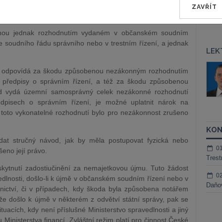
tí žádnou lhůtu, považuje se za nesprávný úřední postup
ZAVŘÍT
nebo vydat rozhodnutí v přiměřené lhůtě.“
enou jednak rozhodnutím vydaném v občanském soudním
dle soudního řádu správního nebo v trestním řízení, a jednak
LEK
áš Sokol
JUDr. Martin Maisner, Ph.D.,
i odpovídá za škodu způsobenou nezákonným rozhodnutím
MCIArb
ktora
í předpisy o správním řízení, a též za škodu způsobenou
Kurzy lektora
 vydá územní samosprávný celek nezákonné rozhodnutí
dpisech o správním řízení, je možné uplatnit nárok na
 toto vykonatelné rozhodnutí bylo pro nezákonnost zrušeno
KON
dat stručný návod, jak by měla postupovat fyzická nebo
0
eno její právo.
Trest
kytnutí zadostiučinění za nemajetkovou újmu. Tuto žádost
0
dlnosti, došlo-li k újmě v občanském soudním řízení nebo v
Daňov
nictví, či v případech, kdy škoda byla způsobena notářem
e došlo k újmě v některém z odvětví státní správy, pak se
uacích, kdy není příslušné Ministerstvo spravedlnosti a jiný
 Ministerstva financí. Zvláštní režim platí pro činnost České