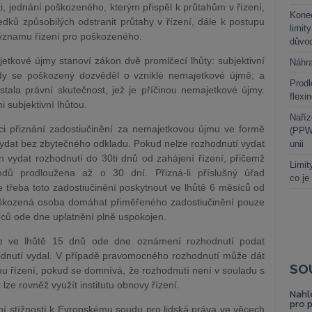
sti, jednání poškozeného, kterým přispěl k průtahům v řízení,
Kone
dků způsobilých odstranit průtahy v řízení, dále k postupu
limit
významu řízení pro poškozeného.
důvo
tkové újmy stanoví zákon dvě promlčecí lhůty: subjektivní
Náhr
kdy se poškozený dozvěděl o vzniklé nemajetkové újmě; a
Prodl
stala právní skutečnost, jež je příčinou nemajetkové újmy.
flexi
i subjektivní lhůtou.
Naříz
ěci přiznání zadostiučinění za nemajetkovou újmu ve formě
(PPWR
vydat bez zbytečného odkladu. Pokud nelze rozhodnutí vydat
unii
n vydat rozhodnutí do 30ti dnů od zahájení řízení, přičemž
Limit
dů prodloužena až o 30 dní. Přizná-li příslušný úřad
co je
 třeba toto zadostiučinění poskytnout ve lhůtě 6 měsíců od
škozená osoba domáhat přiměřeného zadostiučinění pouze
íců ode dne uplatnění plně uspokojen.
lze ve lhůtě 15 dnů ode dne oznámení rozhodnutí podat
hodnutí vydal. V případě pravomocného rozhodnutí může dát
SO
řízení, pokud se domnívá, že rozhodnutí není v souladu s
lze rovněž využít institutu obnovy řízení.
Nahl
pro 
ní stížností k Evropskému soudu pro lidská práva ve věcech