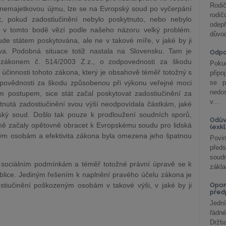
Rodič
 nemajetkovou újmu, lze se na Evropský soud po vyčerpání
rodič
it, pokud zadostiučinění nebylo poskytnuto, nebo nebylo
odepř
ě v tomto bodě vězí podle našeho názoru velký problém.
důvod
e státem poskytována, ale ne v takové míře, v jaké by ji
va. Podobná situace totiž nastala na Slovensku. Tam je
Odp
o zákonem č. 514/2003 Z.z., o zodpovednosti za škodu
Poku
účinnosti tohoto zákona, který je obsahově téměř totožný s
připo
povědnosti za škodu způsobenou při výkonu veřejné moci
se p
nedo
postupem, sice stát začal poskytovat zadostiučinění za
v...
nutá zadostiučinění svou výší neodpovídala částkám, jaké
ký soud. Došlo tak pouze k prodloužení soudních sporů,
Odův
ě začaly opětovně obracet k Evropskému soudu pro lidská
(exk
ým osobám a efektivita zákona byla omezena jeho špatnou
Povin
před
soudn
sociálním podmínkám a téměř totožné právní úpravě se k
zákla
ublice. Jediným řešením k naplnění pravého účelu zákona je
ostiučinění poškozeným osobám v takové výši, v jaké by ji
Opom
před
Jední
řádné
Držba