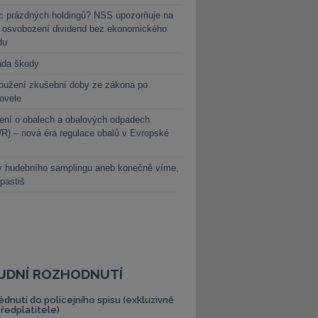
c prázdných holdingů? NSS upozorňuje na
y osvobození dividend bez ekonomického
du
ada škody
oužení zkušební doby ze zákona po
novele
ení o obalech a obalových odpadech
) – nová éra regulace obalů v Evropské
y hudebního samplingu aneb konečně víme,
 pastiš
UDNÍ ROZHODNUTÍ
édnutí do policejního spisu (exkluzivně
předplatitele)