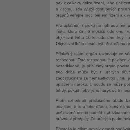
pak k celkové délce řízení, jeho složito
a k tomu, zda využil dostupných prostře
orgánů veřejné moci během řízení a k 
Pro uplatnění nároku na náhradu nemaje
lhůtu, která činí 6 měsíců ode dne, 
objektivní lhůtu 10 let ode dne, kdy na
Objektivní lhůta nesmí být překročena an
Příslušný státní orgán rozhoduje ve v
rozhodnutí. Toto rozhodnutí je povinen 
bezodkladně, je příslušný orgán povine
tato doba může být z určitých důvo
zadostiučinění za nemajetkovou újmu, je
uplatnění nároku. U soudu se může po
tehdy, pokud nebyl jeho nárok od 6 měs
Proti rozhodnutí příslušného úřadu 
odvolání, a to u toho úřadu, který roz
poškozená osoba podnět k přezkumnému 
právními předpisy. Za určitých podmínek 
Přestože je cílem novely omezit podává