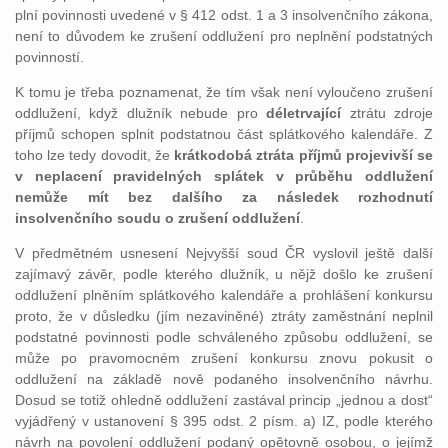
plní povinnosti uvedené v § 412 odst. 1 a 3 insolvenčního zákona,
není to důvodem ke zrušení oddlužení pro neplnění podstatných
povinností.
K tomu je třeba poznamenat, že tím však není vyloučeno zrušení
oddlužení, když dlužník nebude pro
déletrvající
ztrátu zdroje
příjmů schopen splnit podstatnou část splátkového kalendáře. Z
toho lze tedy dovodit, že
krátkodobá ztráta příjmů projevivší se
v neplacení pravidelných splátek v průběhu oddlužení
nemůže mít bez dalšího za následek rozhodnutí
insolvenčního soudu o zrušení oddlužení
.
V předmětném usnesení Nejvyšší soud ČR vyslovil ještě další
zajímavý závěr, podle kterého dlužník, u nějž došlo ke zrušení
oddlužení plněním splátkového kalendáře a prohlášení konkursu
proto, že v důsledku (jím nezaviněné) ztráty zaměstnání neplnil
podstatné povinnosti podle schváleného způsobu oddlužení, se
může po pravomocném zrušení konkursu znovu pokusit o
oddlužení na základě nově podaného insolvenčního návrhu.
Dosud se totiž ohledně oddlužení zastával princip „jednou a dost“
vyjádřený v ustanovení § 395 odst. 2 písm. a) IZ, podle kterého
návrh na povolení oddlužení podaný opětovně osobou, o jejímž