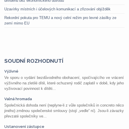
dividend bez ekonomického důvodu
Uzavírky místních i účelových komunikací a zřizování objížděk
Rekordní pokuta pro TEMU a nový celní režim pro levné zásilky ze
zemí mimo EU
SOUDNÍ ROZHODNUTÍ
Výživné
Ve sporu o vydání bezdůvodného obohacení, spočívajícího ve vrácení
výživného na zletilé dítě, které ochuzený rodič zaplatil v době, kdy jeho
vyživovací povinnost k dítěti...
Valná hromada
Společnická dohoda není (neplyne-li z vůle společníků in concreto něco
jiného) změnou společenské smlouvy (stojí „vedle“ ní). Jsou-li závazky
převzaté společníky ve...
Ustanovení zástupce