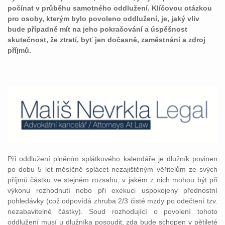
počínat v průběhu samotného oddlužení. Klíčovou otázkou
pro osoby, kterým bylo povoleno oddlužení, je, jaký vliv
bude případně mít na jeho pokračování a úspěšnost
skutečnost, že ztratí, byť jen dočasně, zaměstnání a zdroj
příjmů.
Při oddlužení plněním splátkového kalendáře je dlužník povinen
po dobu 5 let měsíčně splácet nezajištěným věřitelům ze svých
příjmů částku ve stejném rozsahu, v jakém z nich mohou být při
výkonu rozhodnutí nebo při exekuci uspokojeny přednostní
pohledávky (což odpovídá zhruba 2/3 čisté mzdy po odečtení tzv.
nezabavitelné částky). Soud rozhodující o povolení tohoto
oddlužení musí u dlužníka posoudit, zda bude schopen v pětileté