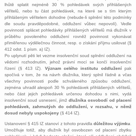
lhůtě splatit nejméně 30 % pohledávek svých přihlášených
věřitelů, nebo tu část pohledávek, na které se s tím kterým
přihlášeným věřitelem dohodne (nebude-li splnění této podmínky
dle soudu pravděpodobné, oddlužení vůbec nepovolí). Vedle
povinnosti splácet pohledávky přihlášených věřitelů má dlužník v
průběhu povoleného oddlužení rovněž povinnost vykonávat
přiměřenou výdělečnou činnost, resp. o získání příjmu usilovat (§
412 odst. 1 písm. a) IZ).
Po uplynutí pěti let vezme insolvenční soud splnění oddlužení na
vědomí rozhodnutím, jehož právní mocí se končí insolvenční
řízení (§ 413 IZ).
Význam celého institutu oddlužení
pak
spočívá v tom, že na návrh dlužníka, který splnil řádně a včas
všechny povinnosti podle schváleného způsobu oddlužení,
zejména uhradil alespoň 30 % pohledávek přihlášených věřitelů,
nebo část jejich pohledávek určenou dohodou s nimi, vydá
insolvenční soud usnesení, jímž
dlužníka osvobodí od placení
pohledávek, zahrnutých do oddlužení, v rozsahu, v němž
dosud nebyly uspokojeny
(§ 414 IZ).
Ustanovení § 415 IZ stanoví z tohoto pravidla
důležitou výjimku
.
Umožňuje totiž, aby dlužník byl osvobozen od placení zbytku