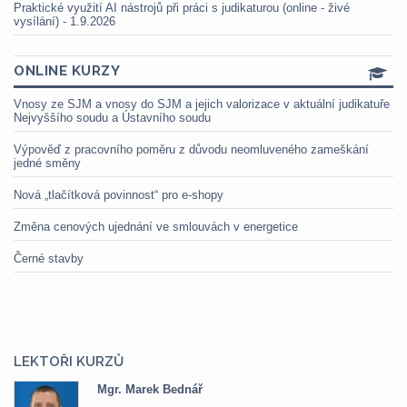
Praktické využití AI nástrojů při práci s judikaturou (online - živé
vysílání) - 1.9.2026
ONLINE KURZY
Vnosy ze SJM a vnosy do SJM a jejich valorizace v aktuální judikatuře
Nejvyššího soudu a Ústavního soudu
Výpověď z pracovního poměru z důvodu neomluveného zameškání
jedné směny
Nová „tlačítková povinnost“ pro e-shopy
Změna cenových ujednání ve smlouvách v energetice
Černé stavby
LEKTOŘI KURZŮ
Mgr. Marek Bednář