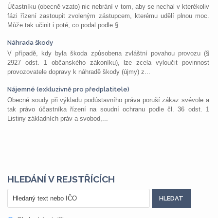
Účastníku (obecně vzato) nic nebrání v tom, aby se nechal v kterékoliv
fázi řízení zastoupit zvoleným zástupcem, kterému udělí plnou moc.
Může tak učinit i poté, co podal podle §...
Náhrada škody
V případě, kdy byla škoda způsobena zvláštní povahou provozu (§
2927 odst. 1 občanského zákoníku), lze zcela vyloučit povinnost
provozovatele dopravy k náhradě škody (újmy) z...
Nájemné (exkluzivně pro předplatitele)
Obecné soudy při výkladu podústavního práva poruší zákaz svévole a
tak právo účastníka řízení na soudní ochranu podle čl. 36 odst. 1
Listiny základních práv a svobod,...
HLEDÁNÍ V REJSTŘÍCÍCH