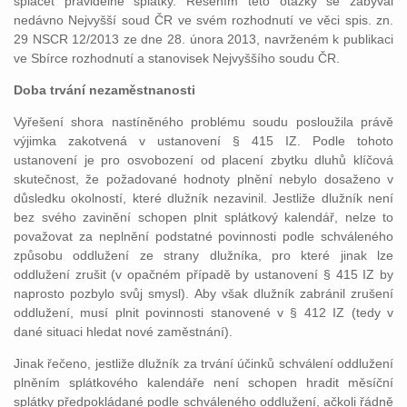
splácet pravidelné splátky. Řešením této otázky se zabýval
nedávno Nejvyšší soud ČR ve svém rozhodnutí ve věci spis. zn.
29 NSCR 12/2013 ze dne 28. února 2013, navrženém k publikaci
ve Sbírce rozhodnutí a stanovisek Nejvyššího soudu ČR.
Doba trvání nezaměstnanosti
Vyřešení shora nastíněného problému soudu posloužila právě
výjimka zakotvená v ustanovení § 415 IZ. Podle tohoto
ustanovení je pro osvobození od placení zbytku dluhů klíčová
skutečnost, že požadované hodnoty plnění nebylo dosaženo v
důsledku okolností, které dlužník nezavinil. Jestliže dlužník není
bez svého zavinění schopen plnit splátkový kalendář, nelze to
považovat za neplnění podstatné povinnosti podle schváleného
způsobu oddlužení ze strany dlužníka, pro které jinak lze
oddlužení zrušit (v opačném případě by ustanovení § 415 IZ by
naprosto pozbylo svůj smysl). Aby však dlužník zabránil zrušení
oddlužení, musí plnit povinnosti stanovené v § 412 IZ (tedy v
dané situaci hledat nové zaměstnání).
Jinak řečeno, jestliže dlužník za trvání účinků schválení oddlužení
plněním splátkového kalendáře není schopen hradit měsíční
splátky předpokládané podle schváleného oddlužení, ačkoli řádně