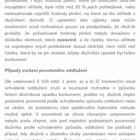
pohledávek, i když hodnota plnění, které při oddlužení obdrželi
nezajištění věřitelé, byla nižší než 30 % jejich pohledávek, nebo
nedosahovala nejnižší hodnoty plnění, na které se tito věřitelé s
dlužníkem dohodli. O uplatnění této výjimky však může
insolvenční soud rozhodnout pouze za předpokladu, že dlužník
prokáže, že požadované hodnoty plnění nebylo dosaženo v
důsledku okolností, které
nezavinil
, a že částka, kterou věřitelé
na uspokojení svých pohledávek dosud obdrželi, není nižší než
částka, které by se jim dostalo, kdyby dlužníkův úpadek byl řešen
konkursem.
Případy zrušení povoleného oddlužení
Dle ustanovení § 418 odst. 1 písm. a) a b) IZ insolvenční soud
schválené oddlužení zruší a současně rozhodne o způsobu
řešení dlužníkova úpadku konkursem, jestliže mj. dlužník neplní
podstatné povinnosti podle schváleného způsobu oddlužení nebo
se ukáže, že podstatnou část splátkového kalendáře nebude
možné splnit. V souvislosti se shora citovaným ustanovením
nebylo zcela zřejmé, zda pod neplnění podstatných povinností
dlužníka podle schváleného způsobu oddlužení lze podřadit i
případ, kdy dlužník v důsledku ztráty zaměstnání není schopen