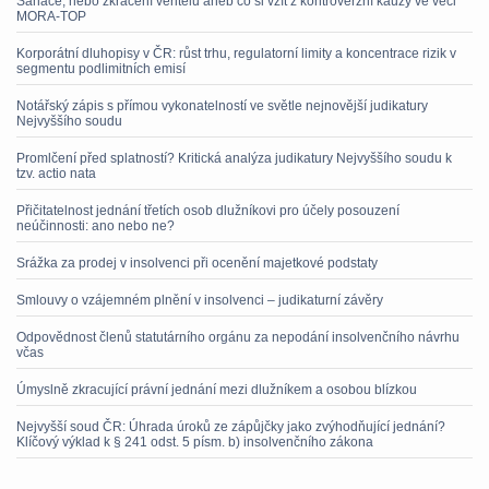
Sanace, nebo zkrácení věřitelů aneb co si vzít z kontroverzní kauzy ve věci
MORA-TOP
Korporátní dluhopisy v ČR: růst trhu, regulatorní limity a koncentrace rizik v
segmentu podlimitních emisí
Notářský zápis s přímou vykonatelností ve světle nejnovější judikatury
Nejvyššího soudu
Promlčení před splatností? Kritická analýza judikatury Nejvyššího soudu k
tzv. actio nata
Přičitatelnost jednání třetích osob dlužníkovi pro účely posouzení
neúčinnosti: ano nebo ne?
Srážka za prodej v insolvenci při ocenění majetkové podstaty
Smlouvy o vzájemném plnění v insolvenci – judikaturní závěry
Odpovědnost členů statutárního orgánu za nepodání insolvenčního návrhu
včas
Úmyslně zkracující právní jednání mezi dlužníkem a osobou blízkou
Nejvyšší soud ČR: Úhrada úroků ze zápůjčky jako zvýhodňující jednání?
Klíčový výklad k § 241 odst. 5 písm. b) insolvenčního zákona