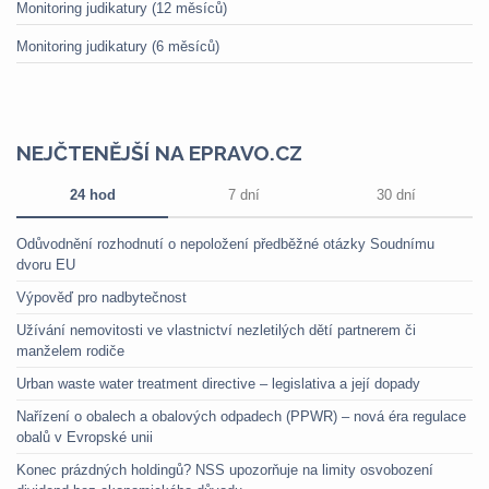
Monitoring judikatury (12 měsíců)
Monitoring judikatury (6 měsíců)
NEJČTENĚJŠÍ NA EPRAVO.CZ
24 hod
7 dní
30 dní
Odůvodnění rozhodnutí o nepoložení předběžné otázky Soudnímu
dvoru EU
Výpověď pro nadbytečnost
Užívání nemovitosti ve vlastnictví nezletilých dětí partnerem či
manželem rodiče
Urban waste water treatment directive – legislativa a její dopady
Nařízení o obalech a obalových odpadech (PPWR) – nová éra regulace
obalů v Evropské unii
Konec prázdných holdingů? NSS upozorňuje na limity osvobození