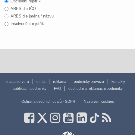
Obchodní rejstřík
ARES dle IČO
ARES dle jména / názvu
Insolvenční rejstřík
mapa serveru
o nás
reklama
podmínky provozu
kontakty
publikační podmínky
FAQ
obchodní a reklamační podmínky
Ochrana osobních údajů - GDPR
Nastavení cookies