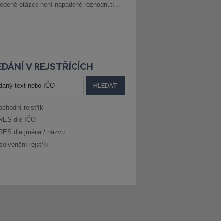
edené otázce není napadené rozhodnutí...
DÁNÍ V REJSTŘÍCÍCH
bchodní rejstřík
RES dle IČO
RES dle jména / názvu
solvenční rejstřík