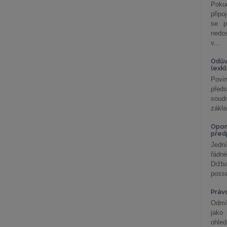
Poku
připo
se p
nedo
v...
Odův
(exk
Povin
před
soudn
zákla
Opom
před
Jední
řádné
Držba
posse
Práv
Odmít
jako
ohle