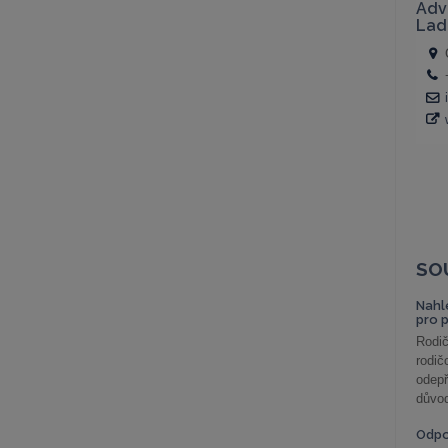
SO
Nahl
pro 
Rodič
rodič
odepř
důvod
Odp