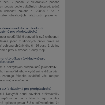
d není k podání v elektronické podobě
jen podpis podle zvláštních předpisů, jedná
o účinnosti zákona č. 298/2016 Sb. o
statek obsahových náležitostí upravených
odnění soudního rozhodnutí
luzivně pro předplatitele)
nost soudů řádně odůvodnit svá rozhodnutí
stavuje jeden z klíčových prvků práva na
í ochranu chráněného čl. 36 odst. 1 Listiny
dních práv a svobod. Soudy mají...
enuté důkazy (exkluzivně pro
platitele)
m z nezbytných předpokladů jakéhokoliv –
ho i mimořádného – vydržení je držba věci.
 zahrnuje faktické ovládání věci (corpus
ssionis) a současně...
o EU (exkluzivně pro předplatitele)
l-li Nejvyšší soud dovolání stěžovatelky
 nepřípustné ve vztahu k její námitce
dně aplikace práva EU s odůvodněním, že