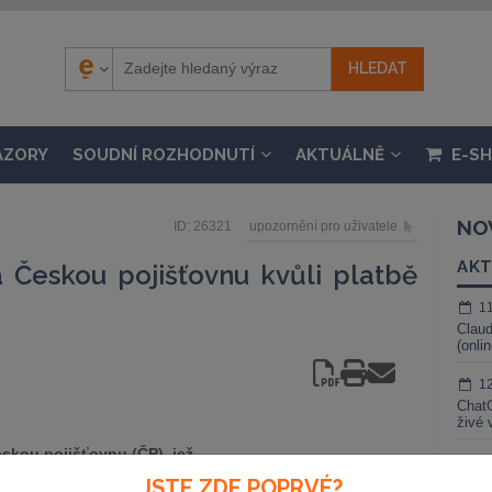
ÁZORY
SOUDNÍ ROZHODNUTÍ
AKTUÁLNĚ
E-S
NO
ID: 26321
upozornění pro uživatele
AKT
 Českou pojišťovnu kvůli platbě
1
Claud
(onli
1
ChatG
živé 
eskou pojišťovnu (ČP), jež
1
é smlouvy a za škody spáchané
JSTE ZDE POPRVÉ?
Gemin