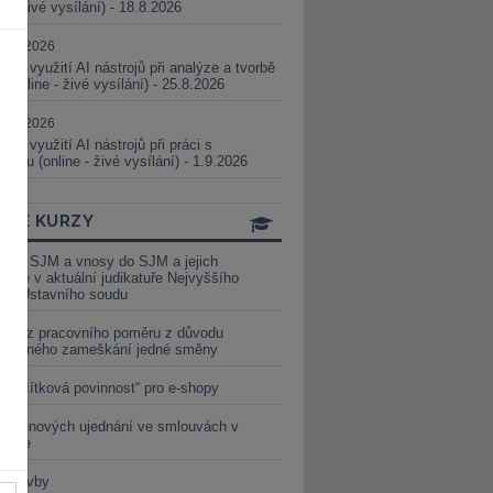
ne - živé vysílání) - 18.8.2026
5.08.2026
ické využití AI nástrojů při analýze a tvorbě
 (online - živé vysílání) - 25.8.2026
1.09.2026
ické využití AI nástrojů při práci s
aturou (online - živé vysílání) - 1.9.2026
INE KURZY
y ze SJM a vnosy do SJM a jejich
izace v aktuální judikatuře Nejvyššího
u a Ústavního soudu
věď z pracovního poměru z důvodu
luveného zameškání jedné směny
„tlačítková povinnost“ pro e-shopy
a cenových ujednání ve smlouvách v
etice
é stavby