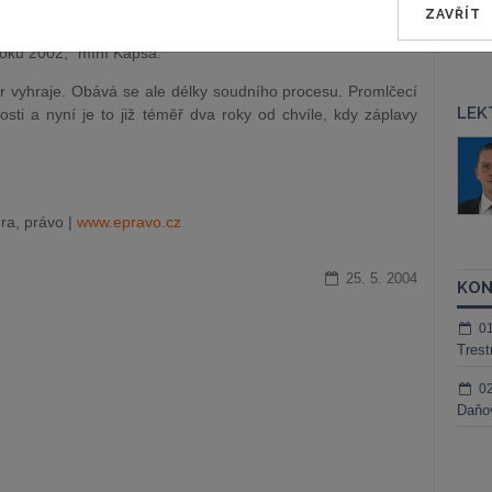
ZAVŘÍT
 nikdy nesouhlasily ani zajišťovny, z jejichž peněz byla
oku 2002," míní Kapsa.
 vyhraje. Obává se ale délky soudního procesu. Promlčecí
LEK
álosti a nyní je to již téměř dva roky od chvíle, kdy záplavy
áš Sokol
JUDr. Martin Maisner, Ph.D.,
MCIArb
ktora
Kurzy lektora
ra, právo |
www.epravo.cz
25. 5. 2004
KON
0
Trest
0
Daňov