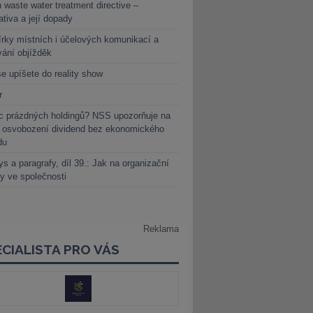
 waste water treatment directive –
lativa a její dopady
rky místních i účelových komunikací a
vání objížděk
e upíšete do reality show
r
c prázdných holdingů? NSS upozorňuje na
y osvobození dividend bez ekonomického
du
s a paragrafy, díl 39.: Jak na organizační
y ve společnosti