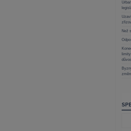
Urban
legis
Uzaví
zřizo
Než s
Odpo
Kone
limit
důvo
Byzny
změn