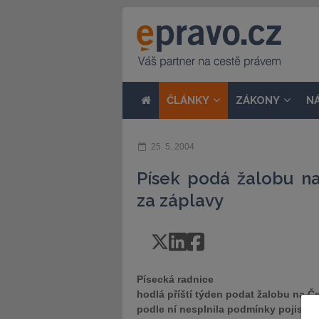
ČLÁNKY
ZÁKONY
N
25. 5. 2004
Písek podá žalobu na
za záplavy
Písecká radnice
hodlá příští týden podat žalobu na Č
podle ní nesplnila podmínky pojistn