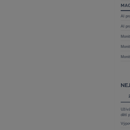
MAG
AI pr
AI pr
Monit
Monit
Monit
NE
Užívá
dětí 
Výpo