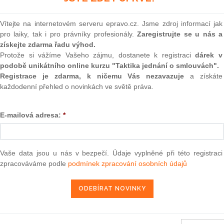
 než měla. Město bude po
(onli
korun, které mu podle
2
Vítejte na internetovém serveru epravo.cz. Jsme zdroj informací jak
jmě o první podobnou žalobu v
Prakt
pro laiky, tak i pro právníky profesionály.
Zaregistrujte se u nás a
za předem vyhraný a tvrdí, že
smluv
získejte zdarma řadu výhod.
smlouvy.
Protože si vážíme Vašeho zájmu, dostanete k registraci
dárek v
0
podobě unikátního online kurzu "Taktika jednání o smlouvách".
la by ji podle Průši následovat i další místa v České
Prakt
judik
Registrace je zdarma, k ničemu Vás nezavazuje
a získáte
obami pospíšit.
každodenní přehled o novinkách ve světě práva.
96 milionů korun a podle Průši mu měla Česká pojišťovna
ONL
radila 20 milionů a tvrdí, že je to přesně podle smlouvy.
E-mailová adresa:
*
Vnos
a a příští týden ji podáme," řekl dnes ČTK Průša. Podle
valor
t experty a má k dispozici dostatek materiálů, které nárok
soud
Výpo
Vaše data jsou u nás v bezpečí. Údaje vyplněné při této registraci
neom
išťovny Richarda Kapsy si ale město sjednalo smlouvu s
zpracováváme podle
podmínek zpracování osobních údajů
ionů korun a nevyužilo v minulosti žádnou příležitost k její
Nová 
Změn
ože Česká pojišťovna plní své povinnosti přesně podle
energ
Kapsa. Správný postup ČP podle něj potvrdilo i několik
Čern