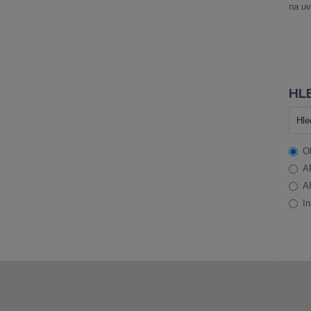
na uv
HLE
O
A
A
In