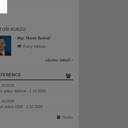
TOŘI KURZŮ
Mgr. Marek Bednář
Mgr. Veronika 
Kurzy lektora
Kurzy lektora
všichni lektoři
FERENCE
1.10.2026
ní právo daňové - 1.10.2026
2.10.2026
é právo 2026 - 2.10.2026
Archiv