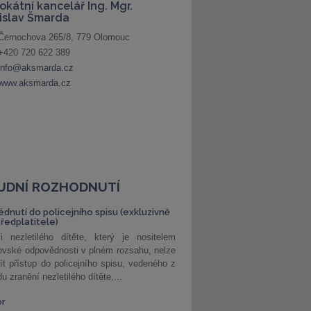
UDNÍ ROZHODNUTÍ
édnutí do policejního spisu (exkluzivně
předplatitele)
i nezletilého dítěte, který je nositelem
ovské odpovědnosti v plném rozsahu, nelze
ít přístup do policejního spisu, vedeného z
u zranění nezletilého dítěte,...
or