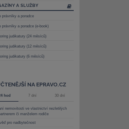
AZÍNY A SLUŽBY
o právníky a poradce
o právníky a poradce (e-book)
oring judikatury (24 měsíců)
oring judikatury (12 měsíců)
oring judikatury (6 měsíců)
JČTENĚJŠÍ NA EPRAVO.CZ
24 hod
7 dní
30 dní
ní nemovitosti ve vlastnictví nezletilých
partnerem či manželem rodiče
věď pro nadbytečnost