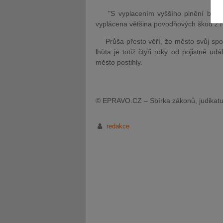
"S vyplacením vyššího plnění by navíc
vyplácena většina povodňových škod z r
Průša přesto věří, že město svůj spor
lhůta je totiž čtyři roky od pojistné ud
město postihly.
JUDr. Tomáš Nielsen
JUDr. Tom
Kurzy lektora
Kurzy le
© EPRAVO.CZ – Sbírka zákonů, judikatu
redakce