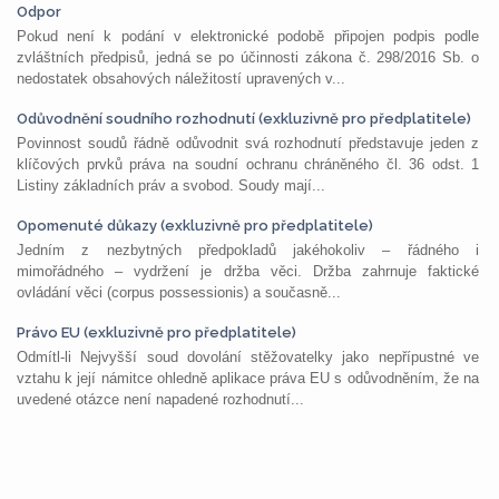
Odpor
Pokud není k podání v elektronické podobě připojen podpis podle
zvláštních předpisů, jedná se po účinnosti zákona č. 298/2016 Sb. o
nedostatek obsahových náležitostí upravených v...
Odůvodnění soudního rozhodnutí (exkluzivně pro předplatitele)
Povinnost soudů řádně odůvodnit svá rozhodnutí představuje jeden z
klíčových prvků práva na soudní ochranu chráněného čl. 36 odst. 1
Listiny základních práv a svobod. Soudy mají...
Opomenuté důkazy (exkluzivně pro předplatitele)
Jedním z nezbytných předpokladů jakéhokoliv – řádného i
mimořádného – vydržení je držba věci. Držba zahrnuje faktické
ovládání věci (corpus possessionis) a současně...
Právo EU (exkluzivně pro předplatitele)
Odmítl-li Nejvyšší soud dovolání stěžovatelky jako nepřípustné ve
vztahu k její námitce ohledně aplikace práva EU s odůvodněním, že na
uvedené otázce není napadené rozhodnutí...