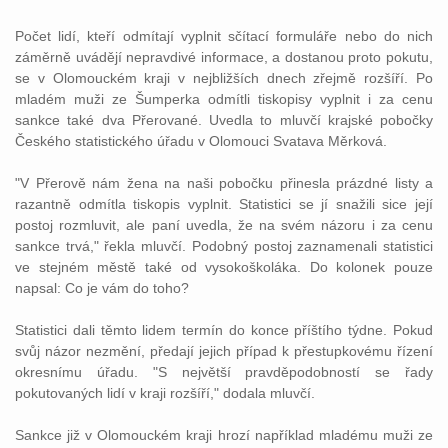
Počet lidí, kteří odmítají vyplnit sčítací formuláře nebo do nich
záměrně uvádějí nepravdivé informace, a dostanou proto pokutu,
se v Olomouckém kraji v nejbližších dnech zřejmě rozšíří. Po
mladém muži ze Šumperka odmítli tiskopisy vyplnit i za cenu
sankce také dva Přerované. Uvedla to mluvčí krajské pobočky
Českého statistického úřadu v Olomouci Svatava Měrková.
"V Přerově nám žena na naši pobočku přinesla prázdné listy a
razantně odmítla tiskopis vyplnit. Statistici se jí snažili sice její
postoj rozmluvit, ale paní uvedla, že na svém názoru i za cenu
sankce trvá," řekla mluvčí. Podobný postoj zaznamenali statistici
ve stejném městě také od vysokoškoláka. Do kolonek pouze
napsal: Co je vám do toho?
Statistici dali těmto lidem termín do konce příštího týdne. Pokud
svůj názor nezmění, předají jejich případ k přestupkovému řízení
okresnímu úřadu. "S největší pravděpodobností se řady
pokutovaných lidí v kraji rozšíří," dodala mluvčí.
Sankce již v Olomouckém kraji hrozí například mladému muži ze