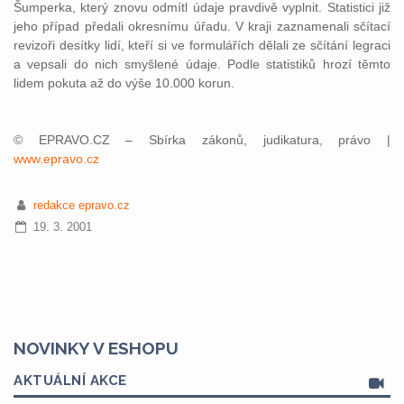
Šumperka, který znovu odmítl údaje pravdivě vyplnit. Statistici již
jeho případ předali okresnímu úřadu. V kraji zaznamenali sčítací
revizoři desítky lidí, kteří si ve formulářích dělali ze sčítání legraci
a vepsali do nich smyšlené údaje. Podle statistiků hrozí těmto
lidem pokuta až do výše 10.000 korun.
© EPRAVO.CZ – Sbírka zákonů, judikatura, právo |
www.epravo.cz
redakce epravo.cz
19. 3. 2001
NOVINKY V ESHOPU
AKTUÁLNÍ AKCE