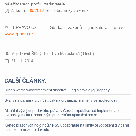
náležitostech profilu zadavatele
[2] Zákon č.
89/2012
Sb., občanský zákoník
© EPRAVO.CZ – Sbírka zákonů, judikatura, právo |
www.epravo.cz
Mgr. David Říčný, Ing. Eva Marečková ( Hirst )
21. 11. 2014
DALŠÍ ČLÁNKY:
Urban waste water treatment directive – legislativa a její dopady
Byznys a paragrafy, díl 39.: Jak na organizační změny ve společnosti
Aktuální vývoj odpadového práva v České republice: od implementace
evropských cílů k praktickým problémům aplikační praxe
Konec prázdných holdingů? NSS upozorňuje na limity osvobození dividend
bez ekonomického důvodu