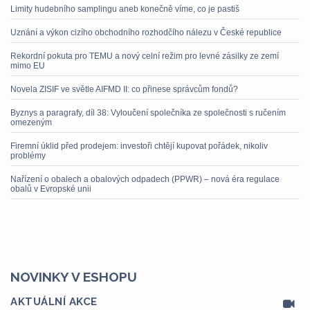
Limity hudebního samplingu aneb konečně víme, co je pastiš
Uznání a výkon cizího obchodního rozhodčího nálezu v České republice
Rekordní pokuta pro TEMU a nový celní režim pro levné zásilky ze zemí
mimo EU
Novela ZISIF ve světle AIFMD II: co přinese správcům fondů?
Byznys a paragrafy, díl 38: Vyloučení společníka ze společnosti s ručením
omezeným
Firemní úklid před prodejem: investoři chtějí kupovat pořádek, nikoliv
problémy
Nařízení o obalech a obalových odpadech (PPWR) – nová éra regulace
obalů v Evropské unii
NOVINKY V ESHOPU
AKTUÁLNÍ AKCE