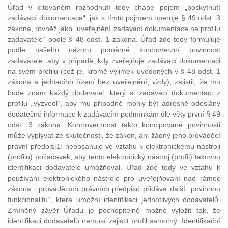
Úřad v citovaném rozhodnutí tedy chápe pojem „poskytnutí
zadávací dokumentace“, jak s tímto pojmem operuje § 49 odst. 3
zákona, rovněž jako „uveřejnění zadávací dokumentace na profilu
zadavatele“ podle § 48 odst. 1 zákona. Úřad zde tedy formuluje
podle našeho názoru poměrně kontroverzní povinnost
zadavatele, aby v případě, kdy zveřejňuje zadávací dokumentaci
na svém profilu (což je, kromě výjimek uvedených v § 48 odst. 1
zákona a jednacího řízení bez uveřejnění, vždy), zajistil, že mu
bude znám každý dodavatel, který si zadávací dokumentaci z
profilu „vyzvedl“, aby mu případně mohly být adresně odeslány
dodatečné informace k zadávacím podmínkám dle věty první § 49
odst. 3 zákona. Kontroverznost takto koncipované povinnosti
může vyplývat ze skutečnosti, že zákon, ani žádný jeho prováděcí
právní předpis[1] neobsahuje ve vztahu k elektronickému nástroji
(profilu) požadavek, aby tento elektronický nástroj (profil) takovou
identifikaci dodavatele umožňoval. Úřad zde tedy ve vztahu k
používání elektronického nástroje pro uveřejňování nad rámec
zákona i prováděcích právních předpisů přidává další „povinnou
funkcionalitu“, která umožní identifikaci jednotlivých dodavatelů.
Zmíněný závěr Úřadu je pochopitelně možné vyložit tak, že
identifikaci dodavatelů nemusí zajistit profil samotný. Identifikační