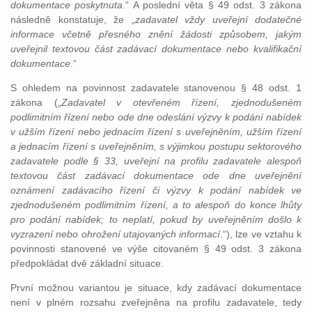
dokumentace poskytnuta
.“ A poslední věta § 49 odst. 3 zákona
následně konstatuje, že „
zadavatel vždy uveřejní dodatečné
informace včetně přesného znění žádosti způsobem, jakým
uveřejnil textovou část zadávací dokumentace nebo kvalifikační
dokumentace
.“
S ohledem na povinnost zadavatele stanovenou § 48 odst. 1
zákona („
Zadavatel v otevřeném řízení, zjednodušeném
podlimitním řízení nebo ode dne odeslání výzvy k podání nabídek
v užším řízení nebo jednacím řízení s uveřejněním, užším řízení
a jednacím řízení s uveřejněním, s výjimkou postupu sektorového
zadavatele podle § 33, uveřejní na profilu zadavatele alespoň
textovou část zadávací dokumentace ode dne uveřejnění
oznámení zadávacího řízení či výzvy k podání nabídek ve
zjednodušeném podlimitním řízení, a to alespoň do konce lhůty
pro podání nabídek; to neplatí, pokud by uveřejněním došlo k
vyzrazení nebo ohrožení utajovaných informací
.“), lze ve vztahu k
povinnosti stanovené ve výše citovaném § 49 odst. 3 zákona
předpokládat dvě základní situace.
První možnou variantou je situace, kdy zadávací dokumentace
není v plném rozsahu zveřejněna na profilu zadavatele, tedy