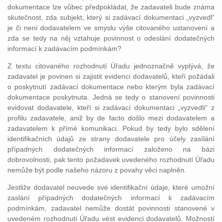
dokumentace lze vůbec předpokládat, že zadavateli bude známa
skutečnost, zda subjekt, který si zadávací dokumentaci „vyzvedl“
je či není dodavatelem ve smyslu výše citovaného ustanovení a
zda se tedy na něj vztahuje povinnost o odeslání dodatečných
informací k zadávacím podmínkám?
Z textu citovaného rozhodnutí Úřadu jednoznačně vyplývá, že
zadavatel je povinen si zajistit evidenci dodavatelů, kteří požádali
o poskytnutí zadávací dokumentace nebo kterým byla zadávací
dokumentace poskytnuta. Jedná se tedy o stanovení povinnosti
evidovat dodavatele, kteří si zadávací dokumentaci „vyzvedli“ z
profilu zadavatele, aniž by de facto došlo mezi dodavatelem a
zadavatelem k přímé komunikaci. Pokud by tedy bylo sdělení
identifikačních údajů ze strany dodavatele pro účely zasílání
případných dodatečných informací založeno na bázi
dobrovolnosti, pak tento požadavek uvedeného rozhodnutí Úřadu
nemůže být podle našeho názoru z povahy věci naplněn.
Jestliže dodavatel neuvede své identifikační údaje, které umožní
zaslání případných dodatečných informací k zadávacím
podmínkám, zadavatel nemůže dostát povinnosti stanovené v
uvedeném rozhodnutí Úřadu vést evidenci dodavatelů. Možností