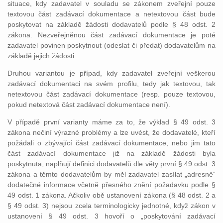
situace, kdy zadavatel v souladu se zákonem zveřejní pouze
textovou část zadávací dokumentace a netextovou část bude
poskytovat na základě žádosti dodavatelů podle § 48 odst. 2
zákona. Nezveřejněnou část zadávací dokumentace je poté
zadavatel povinen poskytnout (odeslat či předat) dodavatelům na
základě jejich žádosti.
Druhou variantou je případ, kdy zadavatel zveřejní veškerou
zadávací dokumentaci na svém profilu, tedy jak textovou, tak
netextovou část zadávací dokumentace (resp. pouze textovou,
pokud netextová část zadávací dokumentace není).
V případě první varianty máme za to, že výklad § 49 odst. 3
zákona nečiní výrazné problémy a lze uvést, že dodavatelé, kteří
požádali o zbývající část zadávací dokumentace, nebo jim tato
část zadávací dokumentace již na základě žádosti byla
poskytnuta, naplňují definici dodavatelů dle věty první § 49 odst. 3
zákona a těmto dodavatelům by měl zadavatel zasílat „adresně“
dodatečné informace včetně přesného znění požadavku podle §
49 odst. 1 zákona. Ačkoliv obě ustanovení zákona (§ 48 odst. 2 a
§ 49 odst. 3) nejsou zcela terminologicky jednotné, když zákon v
ustanovení § 49 odst. 3 hovoří o „poskytování zadávací