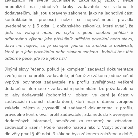
zakázkách ve světle občanského zákoníku[2] (ačkoliv nelze
nepohlížet na jednotlivé kroky zadavatele ve vztahu k
dodavatelům, jak jsou upraveny zákonem, jako na jednotlivé části
kontraktačního procesu) nelze si nepovšimnout pravidla
uvedeného v § 5 odst. 1 občanského zákoníku, které uvádí, že
„
kdo se veřejně nebo ve styku s jinou osobou přihlásí k
odbornému výkonu jako příslušník určitého povolání nebo stavu,
dává tím najevo, že je schopen jednat se znalostí a pečlivostí,
která je s jeho povoláním nebo stavem spojena. Jedná-li bez této
odborné péče, jde to k jeho tíži
.“
Jinými slovy řečeno, pokud je kompletní zadávací dokumentace
zveřejněna na profilu zadavatele, přičemž ze zákona jednoznačně
vyplývá povinnost zadavatele na profilu zveřejňovat veškeré
dodatečné informace k zadávacím podmínkám, lze požadavek na
to, aby dodavatelé (odborníci v oblasti, ve které je účast v
zadávacích řízeních standardem), kteří mají o danou veřejnou
zakázku zájem a „vyzvedli“ si zadávací dokumentaci z profilu,
pravidelně kontrolovali profil zadavatele, zda nedošlo k uveřejnění
dodatečných informací, považovat za rozporný se zásadami
zadávacího řízení? Podle našeho názoru nikoliv. Vždyť povinnost
dle věty první § 49 odst. 3 zákona byla zákonem založena v době,