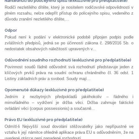
Nahlédnutí do policejního spisu (exkluzivně pro předplatitele)
Rodiči nezletilého dítěte, který je nositelem rodičovské odpovědnosti v
plném rozsahu, nelze odepřít přístup do policejního spisu, vedeného z
důvodu zranění nezletilého dítěte,...
Odpor
Pokud není k podání v elektronické podobě připojen podpis podle
zvláštních předpisů, jedná se po účinnosti zákona č. 298/2016 Sb. o
nedostatek obsahových náležitostí upravených v...
Odůvodnění soudního rozhodnutí (exkluzivně pro předplatitele)
Povinnost soudů řádně odůvodnit svá rozhodnutí představuje jeden z
klíčových prvků práva na soudní ochranu chráněného čl. 36 odst. 1
Listiny základních práv a svobod. Soudy mají...
Opomenuté důkazy (exkluzivně pro předplatitele)
Jedním z nezbytných předpokladů jakéhokoliv – řádného i
mimořádného – vydržení je držba věci. Držba zahrnuje faktické
ovládání věci (corpus possessionis) a současně...
Právo EU (exkluzivně pro předplatitele)
Odmítl-li Nejvyšší soud dovolání stěžovatelky jako nepřípustné ve
vztahu k její námitce ohledně aplikace práva EU s odůvodněním, že na
uvedené otázce není napadené rozhodnutí...