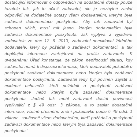
dostačující informovat o odpovědích na dodatečné dotazy pouze
tazatele tak, jak to učinil zadavatel, ale je nezbytné zaslat
odpovědi na dodatečné dotazy všem dodavatelům, kterým byla
zadávací dokumentace poskytnuta. Aby tak zadavatel byl
schopen učinit, musí mít jasno, kterým dodavatelům byla
zadávací dokumentace poskytnuta. Jak vyplývá z vyjádření
zadavatele ze dne 17. 6. 2013, zadavatel neevidoval žádného
dodavatele, který by požádal o zadávací dokumentaci, a tak
doplňující informace zveřejňoval na profilu zadavatele. K
uvedenému Úřad konstatuje, že zákon nepřipouští situaci, kdy
zadavatel nemá k dispozici informace, kteří dodavatelé požádali o
poskytnutí zadávací dokumentace nebo kterým byla zadávací
dokumentace poskytnuta. Zadavatel tedy byl povinen zajistit si
evidenci uchazečů, kteří požádali o poskytnutí zadávací
dokumentace nebo kterým byla zadávací dokumentace
poskytnuta. Jedině tak mohl zadavatel dostát povinnosti
vyplývající z § 49 odst. 3 zákona, a to zaslat dodatečné
informace, včetně přesného znění požadavku podle § 49 odst. 1
zákona, současně všem dodavatelům, kteří požádali o poskytnutí
zadávací dokumentace nebo kterým byla zadávací dokumentace
poskytnuta
.“