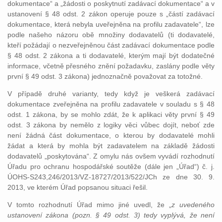
dokumentace“ a „žádosti o poskytnutí zadávací dokumentace“ a v
ustanovení § 48 odst. 2 zákon operuje pouze s „částí zadávací
dokumentace, která nebyla uveřejněna na profilu zadavatele“, lze
podle našeho názoru obě množiny dodavatelů (ti dodavatelé,
kteří požádají o nezveřejněnou část zadávací dokumentace podle
§ 48 odst. 2 zákona a ti dodavatelé, kterým mají být dodatečné
informace, včetně přesného znění požadavku, zaslány podle věty
první § 49 odst. 3 zákona) jednoznačně považovat za totožné.
V případě druhé varianty, tedy když je veškerá zadávací
dokumentace zveřejněna na profilu zadavatele v souladu s § 48
odst. 1 zákona, by se mohlo zdát, že k aplikaci věty první § 49
odst. 3 zákona by nemělo z logiky věci vůbec dojít, neboť zde
není žádná část dokumentace, o kterou by dodavatelé mohli
žádat a která by mohla být zadavatelem na základě žádosti
dodavatelů „poskytována“. Z omylu nás ovšem vyvádí rozhodnutí
Úřadu pro ochranu hospodářské soutěže (dále jen „Úřad“) č. j.
ÚOHS-S243,246/2013/VZ-18727/2013/522/JCh ze dne 30. 9.
2013, ve kterém Úřad popsanou situaci řešil.
V tomto rozhodnutí Úřad mimo jiné uvedl, že „
z uvedeného
ustanovení zákona (pozn. § 49 odst. 3) tedy vyplývá, že není