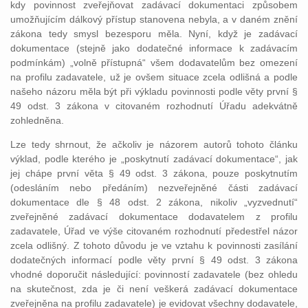
kdy povinnost zveřejňovat zadávací dokumentaci způsobem
umožňujícím dálkový přístup stanovena nebyla, a v daném znění
zákona tedy smysl bezesporu měla. Nyní, když je zadávací
dokumentace (stejně jako dodatečné informace k zadávacím
podmínkám) „volně přístupná“ všem dodavatelům bez omezení
na profilu zadavatele, už je ovšem situace zcela odlišná a podle
našeho názoru měla být při výkladu povinnosti podle věty první §
49 odst. 3 zákona v citovaném rozhodnutí Úřadu adekvátně
zohledněna.
Lze tedy shrnout, že ačkoliv je názorem autorů tohoto článku
výklad, podle kterého je „poskytnutí zadávací dokumentace“, jak
jej chápe první věta § 49 odst. 3 zákona, pouze poskytnutím
(odesláním nebo předáním) nezveřejněné části zadávací
dokumentace dle § 48 odst. 2 zákona, nikoliv „vyzvednutí“
zveřejněné zadávací dokumentace dodavatelem z profilu
zadavatele, Úřad ve výše citovaném rozhodnutí předestřel názor
zcela odlišný. Z tohoto důvodu je ve vztahu k povinnosti zasílání
dodatečných informací podle věty první § 49 odst. 3 zákona
vhodné doporučit následující: povinností zadavatele (bez ohledu
na skutečnost, zda je či není veškerá zadávací dokumentace
zveřejněna na profilu zadavatele) je evidovat všechny dodavatele,