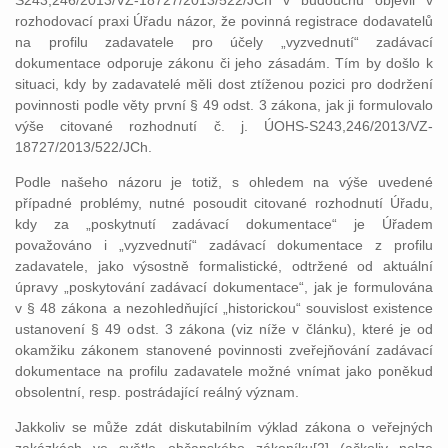
S243,246/2013/VZ-18727/2013/522/JCh v budoucnu objevil v
rozhodovací praxi Úřadu názor, že povinná registrace dodavatelů
na profilu zadavatele pro účely „vyzvednutí“ zadávací
dokumentace odporuje zákonu či jeho zásadám. Tím by došlo k
situaci, kdy by zadavatelé měli dost ztíženou pozici pro dodržení
povinnosti podle věty první § 49 odst. 3 zákona, jak ji formulovalo
výše citované rozhodnutí č. j. ÚOHS-S243,246/2013/VZ-
18727/2013/522/JCh.
Podle našeho názoru je totiž, s ohledem na výše uvedené
případné problémy, nutné posoudit citované rozhodnutí Úřadu,
kdy za „poskytnutí zadávací dokumentace“ je Úřadem
považováno i „vyzvednutí“ zadávací dokumentace z profilu
zadavatele, jako výsostně formalistické, odtržené od aktuální
úpravy „poskytování zadávací dokumentace“, jak je formulována
v § 48 zákona a nezohledňující „historickou“ souvislost existence
ustanovení § 49 odst. 3 zákona (viz níže v článku), které je od
okamžiku zákonem stanovené povinnosti zveřejňování zadávací
dokumentace na profilu zadavatele možné vnímat jako poněkud
obsolentní, resp. postrádající reálný význam.
Jakkoliv se může zdát diskutabilním výklad zákona o veřejných