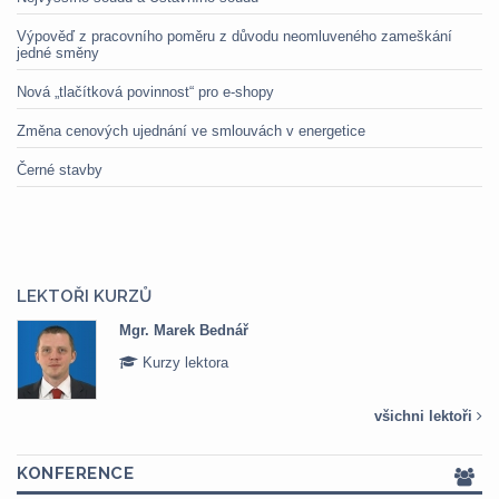
Výpověď z pracovního poměru z důvodu neomluveného zameškání
jedné směny
Nová „tlačítková povinnost“ pro e-shopy
Změna cenových ujednání ve smlouvách v energetice
Černé stavby
LEKTOŘI KURZŮ
Bednář
Mgr. Veronika P
tora
Kurzy lektora
všichni lektoři
KONFERENCE