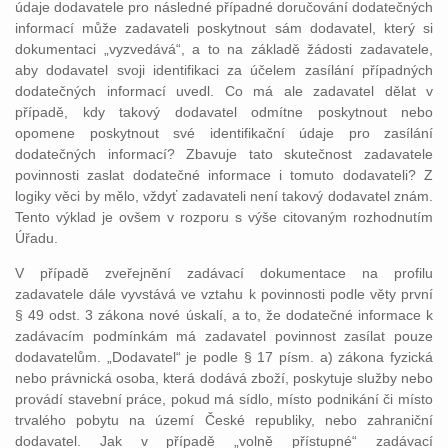
údaje dodavatele pro následné případné doručování dodatečných
informací může zadavateli poskytnout sám dodavatel, který si
dokumentaci „vyzvedává“, a to na základě žádosti zadavatele,
aby dodavatel svoji identifikaci za účelem zasílání případných
dodatečných informací uvedl. Co má ale zadavatel dělat v
případě, kdy takový dodavatel odmítne poskytnout nebo
opomene poskytnout své identifikační údaje pro zasílání
dodatečných informací? Zbavuje tato skutečnost zadavatele
povinnosti zaslat dodatečné informace i tomuto dodavateli? Z
logiky věci by mělo, vždyť zadavateli není takový dodavatel znám.
Tento výklad je ovšem v rozporu s výše citovaným rozhodnutím
Úřadu.
V případě zveřejnění zadávací dokumentace na profilu
zadavatele dále vyvstává ve vztahu k povinnosti podle věty první
§ 49 odst. 3 zákona nové úskalí, a to, že dodatečné informace k
zadávacím podmínkám má zadavatel povinnost zasílat pouze
dodavatelům. „Dodavatel“ je podle § 17 písm. a) zákona fyzická
nebo právnická osoba, která dodává zboží, poskytuje služby nebo
provádí stavební práce, pokud má sídlo, místo podnikání či místo
trvalého pobytu na území České republiky, nebo zahraniční
dodavatel. Jak v případě „volně přístupné“ zadávací