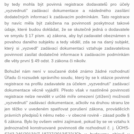
by tedy mohla být povinná registrace dodavatelů pro účely
„vyzvednutí“ zadávací dokumentace a následného zasílání
dodatečných informací k zadávacím podmínkám. Tato registrace
by navíc měla být založena na povinnosti poskytnout takové
údaje, které budou dokládat, že se skutečně jedná o dodavatele
ve smyslu § 17 písm. a) zákona, aby byl zadavatel obeznámen s
povahou daného subjektu a tedy věděl, zda se na daný subjekt,
který si „vyzvedl“ zadávací dokumentaci vztahuje zadavatelova
povinnost zasílat dodatečné informace k zadávacím podmínkám
dle věty první § 49 odst. 3 zákona či nikoliv.
Bohužel nám není v současné době známo žádné rozhodnutí
Úřadu či rozsudek správního soudu, který by se k otázce povinné
registrace na profilu zadavatele za účelem „vyzvednutí“ zadávací
dokumentace věcně vyjádřil. Přesto však v nastíněné povinnosti
registrace nelze nevidět v určité míře omezení (ztížení) možnosti
„vyzvednutí“ zadávací dokumentace, ačkoliv na druhou stranu lze
jen těžko v uvedeném spatřovat porušení zákona, prováděcích
právních předpisů k němu nebo - v obecné rovině - zásad podle §
6 zákona. Bylo by ovšem velmi zajímavé, pokud by se ve vztahu k
jednoznačně konstruované povinnosti dle rozhodnutí č. j. ÚOHS-