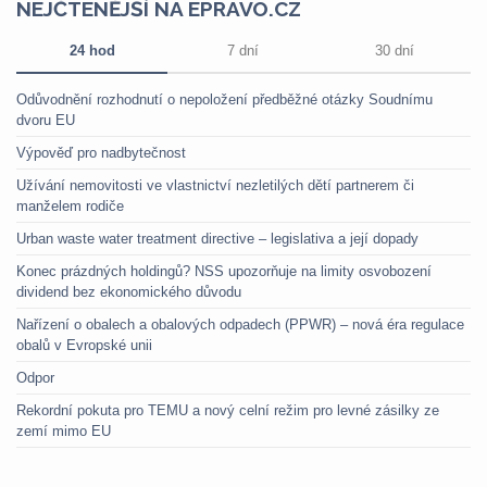
NEJČTENĚJŠÍ NA EPRAVO.CZ
24 hod
7 dní
30 dní
Odůvodnění rozhodnutí o nepoložení předběžné otázky Soudnímu
dvoru EU
Výpověď pro nadbytečnost
Užívání nemovitosti ve vlastnictví nezletilých dětí partnerem či
manželem rodiče
Urban waste water treatment directive – legislativa a její dopady
Konec prázdných holdingů? NSS upozorňuje na limity osvobození
dividend bez ekonomického důvodu
Nařízení o obalech a obalových odpadech (PPWR) – nová éra regulace
obalů v Evropské unii
Odpor
Rekordní pokuta pro TEMU a nový celní režim pro levné zásilky ze
zemí mimo EU