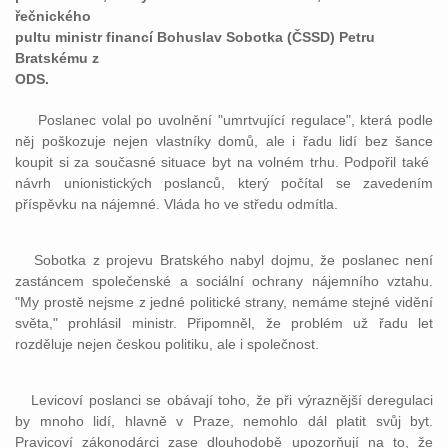
řečnického
pultu ministr financí Bohuslav Sobotka (ČSSD) Petru
Bratskému z
ODS.
Poslanec volal po uvolnění "umrtvující regulace", která podle
něj poškozuje nejen vlastníky domů, ale i řadu lidí bez šance
koupit si za současné situace byt na volném trhu. Podpořil také
návrh unionistických poslanců, který počítal se zavedením
příspěvku na nájemné. Vláda ho ve středu odmítla.
Sobotka z projevu Bratského nabyl dojmu, že poslanec není
zastáncem společenské a sociální ochrany nájemního vztahu.
"My prostě nejsme z jedné politické strany, nemáme stejné vidění
světa," prohlásil ministr. Připomněl, že problém už řadu let
rozděluje nejen českou politiku, ale i společnost.
Levicoví poslanci se obávají toho, že při výraznější deregulaci
by mnoho lidí, hlavně v Praze, nemohlo dál platit svůj byt.
Pravicoví zákonodárci zase dlouhodobě upozorňují na to, že