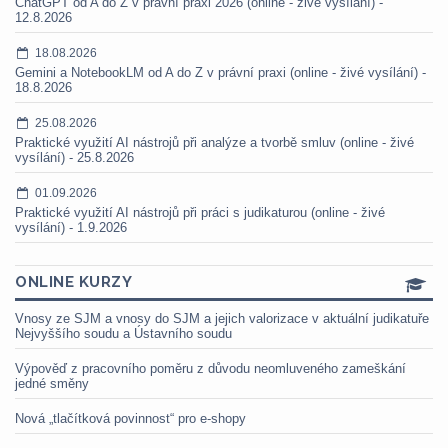
ChatGPT od A do Z v právní praxi 2026 (online - živé vysílání) -
12.8.2026
18.08.2026
Gemini a NotebookLM od A do Z v právní praxi (online - živé vysílání) -
18.8.2026
25.08.2026
Praktické využití AI nástrojů při analýze a tvorbě smluv (online - živé
vysílání) - 25.8.2026
01.09.2026
Praktické využití AI nástrojů při práci s judikaturou (online - živé
vysílání) - 1.9.2026
ONLINE KURZY
Vnosy ze SJM a vnosy do SJM a jejich valorizace v aktuální judikatuře
Nejvyššího soudu a Ústavního soudu
Výpověď z pracovního poměru z důvodu neomluveného zameškání
jedné směny
Nová „tlačítková povinnost“ pro e-shopy