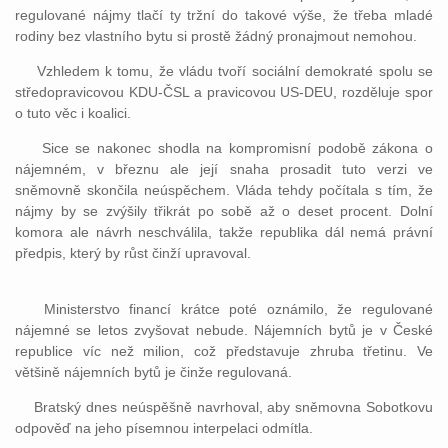
regulované nájmy tlačí ty tržní do takové výše, že třeba mladé
rodiny bez vlastního bytu si prostě žádný pronajmout nemohou.
Vzhledem k tomu, že vládu tvoří sociální demokraté spolu se
středopravicovou KDU-ČSL a pravicovou US-DEU, rozděluje spor
o tuto věc i koalici.
Sice se nakonec shodla na kompromisní podobě zákona o
nájemném, v březnu ale její snaha prosadit tuto verzi ve
sněmovně skončila neúspěchem. Vláda tehdy počítala s tím, že
nájmy by se zvýšily třikrát po sobě až o deset procent. Dolní
komora ale návrh neschválila, takže republika dál nemá právní
předpis, který by růst činží upravoval.
Ministerstvo financí krátce poté oznámilo, že regulované
nájemné se letos zvyšovat nebude. Nájemních bytů je v České
republice víc než milion, což představuje zhruba třetinu. Ve
většině nájemních bytů je činže regulovaná.
Bratský dnes neúspěšně navrhoval, aby sněmovna Sobotkovu
odpověď na jeho písemnou interpelaci odmítla.