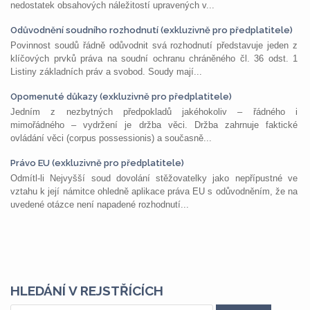
nedostatek obsahových náležitostí upravených v...
Odůvodnění soudního rozhodnutí (exkluzivně pro předplatitele)
Povinnost soudů řádně odůvodnit svá rozhodnutí představuje jeden z
klíčových prvků práva na soudní ochranu chráněného čl. 36 odst. 1
Listiny základních práv a svobod. Soudy mají...
Opomenuté důkazy (exkluzivně pro předplatitele)
Jedním z nezbytných předpokladů jakéhokoliv – řádného i
mimořádného – vydržení je držba věci. Držba zahrnuje faktické
ovládání věci (corpus possessionis) a současně...
Právo EU (exkluzivně pro předplatitele)
Odmítl-li Nejvyšší soud dovolání stěžovatelky jako nepřípustné ve
vztahu k její námitce ohledně aplikace práva EU s odůvodněním, že na
uvedené otázce není napadené rozhodnutí...
HLEDÁNÍ V REJSTŘÍCÍCH