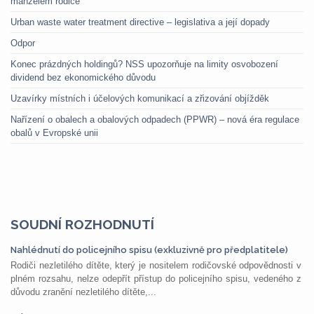
manželem rodiče
Urban waste water treatment directive – legislativa a její dopady
Odpor
Konec prázdných holdingů? NSS upozorňuje na limity osvobození
dividend bez ekonomického důvodu
Uzavírky místních i účelových komunikací a zřizování objížděk
Nařízení o obalech a obalových odpadech (PPWR) – nová éra regulace
obalů v Evropské unii
SOUDNÍ ROZHODNUTÍ
Nahlédnutí do policejního spisu (exkluzivně pro předplatitele)
Rodiči nezletilého dítěte, který je nositelem rodičovské odpovědnosti v
plném rozsahu, nelze odepřít přístup do policejního spisu, vedeného z
důvodu zranění nezletilého dítěte,...