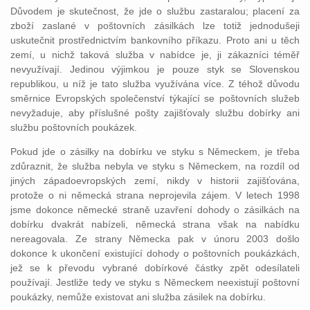
Důvodem je skutečnost, že jde o službu zastaralou; placení za
zboží zaslané v poštovních zásilkách lze totiž jednodušeji
uskutečnit prostřednictvím bankovního příkazu. Proto ani u těch
zemí, u nichž taková služba v nabídce je, ji zákazníci téměř
nevyužívají. Jedinou výjimkou je pouze styk se Slovenskou
republikou, u níž je tato služba využívána více. Z téhož důvodu
směrnice Evropských společenství týkající se poštovních služeb
nevyžaduje, aby příslušné pošty zajišťovaly službu dobírky ani
službu poštovních poukázek.
Pokud jde o zásilky na dobírku ve styku s Německem, je třeba
zdůraznit, že služba nebyla ve styku s Německem, na rozdíl od
jiných západoevropských zemí, nikdy v historii zajišťována,
protože o ni německá strana neprojevila zájem. V letech 1998
jsme dokonce německé straně uzavření dohody o zásilkách na
dobírku dvakrát nabízeli, německá strana však na nabídku
nereagovala. Ze strany Německa pak v únoru 2003 došlo
dokonce k ukončení existující dohody o poštovních poukázkách,
jež se k převodu vybrané dobírkové částky zpět odesílateli
používají. Jestliže tedy ve styku s Německem neexistují poštovní
poukázky, nemůže existovat ani služba zásilek na dobírku.