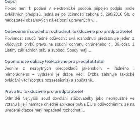
Odpor
Pokud není k podání v elektronické podobě připojen podpis podle
zvláštních předpisů, jedná se po účinnosti zákona č. 298/2016 Sb. o
nedostatek obsahových náležitostí upravených v...
Odůvodnění soudního rozhodnutí (exkluzivně pro předplatitele)
Povinnost soudů řádně odůvodnit svá rozhodnutí představuje jeden z
klíčových prvků práva na soudní ochranu chráněného čl. 36 odst. 1
Listiny základních práv a svobod. Soudy mají...
Opomenuté důkazy (exkluzivně pro předplatitele)
Jedním z nezbytných předpokladů jakéhokoliv – řádného i
mimořádného – vydržení je držba věci. Držba zahrnuje faktické
ovládání věci (corpus possessionis) a současně...
Právo EU (exkluzivně pro předplatitele)
Odmítl-li Nejvyšší soud dovolání stěžovatelky jako nepřípustné ve
vztahu k její námitce ohledně aplikace práva EU s odůvodněním, že na
uvedené otázce není napadené rozhodnutí...