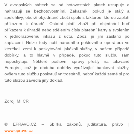
V evropských státech se od hotovostních plateb ustupuje a
nahrazují se bezhotovostními. Zákazník, pokud je stálý a
spolehlivý, obdrží objednané zboží spolu s fakturou, kterou zaplatí
příkazem k úhradě. Ostatní platí zboží při objednání buď
příkazem k úhradě nebo sdělením čísla platební karty a svolením
k jednorázovému inkasu z účtu. Zboží je jim zasláno po
zaplacení. Nelze tedy nutit národního poštovního operátora ve
kterékoli zemi k poskytování jakékoli služby, v našem případě
dobírky, a to hlavně v případě, pokud tuto službu sám
neposkytuje. Některé poštovní správy přešly na takzvané
Eurogiro, což je obdoba dobírky využívající bankovní služby,
ovšem tuto službu poskytují vnitrostátně, neboť každá země si pro
tuto službu zavedla jiný doklad.
Zdroj: MI ČR
© EPRAVO.CZ – Sbírka zákonů, judikatura, právo |
www.epravo.cz