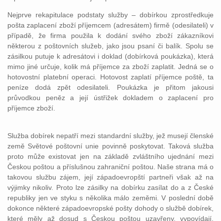
Nejprve rekapitulace podstaty služby – dobírkou zprostředkuje
pošta zaplacení zboží příjemcem (adresátem) firmě (odesilateli) v
případě, že firma použila k dodání svého zboží zákazníkovi
některou z poštovních služeb, jako jsou psaní či balík. Spolu se
zásilkou putuje k adresátovi i doklad (dobírková poukázka), která
mimo jiné určuje, kolik má příjemce za zboží zaplatit. Jedná se o
hotovostní platební operaci. Hotovost zaplatí příjemce poště, ta
peníze dodá zpět odesilateli. Poukázka je přitom jakousi
průvodkou peněz a její ústřižek dokladem o zaplacení pro
příjemce zboží.
Služba dobírek nepatří mezi standardní služby, jež musejí členské
země Světové poštovní unie povinně poskytovat. Taková služba
proto může existovat jen na základě zvláštního ujednání mezi
Českou poštou a příslušnou zahraniční poštou. Naše strana má o
takovou službu zájem, její západoevropští partneři však až na
výjimky nikoliv. Proto lze zásilky na dobírku zasílat do a z České
republiky jen ve styku s několika málo zeměmi. V poslední době
dokonce některé západoevropské pošty dohody o službě dobírek,
které měly až dosud s Českou poštou uzavřeny, vypovídají.