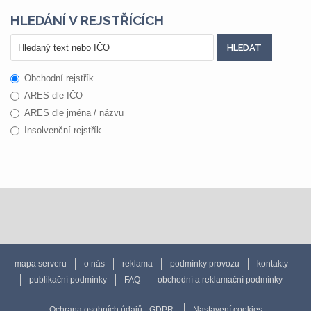
HLEDÁNÍ V REJSTŘÍCÍCH
Obchodní rejstřík
ARES dle IČO
ARES dle jména / názvu
Insolvenční rejstřík
mapa serveru
o nás
reklama
podmínky provozu
kontakty
publikační podmínky
FAQ
obchodní a reklamační podmínky
Ochrana osobních údajů - GDPR
Nastavení cookies