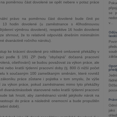
 na poměrnou část dovolené se opět nebere v potaz práce
Poku
připo
se p
nedo
mální právo na poměrnou část dovolené bude činit po
v...
ru 13 hodin dovolené (u zaměstnance s 40hodinouvou
týdenní výměrou dovolené), respektive 16 hodin dovolené
Odův
lze shrnout, že to relativně odpovídá dnešním minimálním
(exk
né dvanáctině ročního nároku).
Povin
před
ístup ke krácení dovolené pro některé omluvené překážky v
soudn
zákla
ráci podle § 191 ZP (tedy “obyčejná“ dočasná pracovní
olená, ošetřování) se budou považovat za výkon práce, ale
Opom
 nebo kratší týdenní pracovní doby (tj. 800 či nižší počet
před
aralelu k současným 100 zameškaným směnám, které rovněž
Jední
zákoníku práce zůstane i pojistka v tom smyslu, že výše
řádné
í za výkon práce, pokud zaměstnanec mimo tyto překážky
Držba
oň dvanáctinásobek stanovené nebo kratší týdenní pracovní
posse
bude tak hrozit, aby zaměstnanci vznikl jakýkoliv nárok na
Práv
nastoupí do práce a následně onemocní a bude propuštěn
Odmít
šební době).
jako
ohle