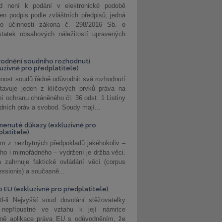
d není k podání v elektronické podobě
jen podpis podle zvláštních předpisů, jedná
o účinnosti zákona č. 298/2016 Sb. o
statek obsahových náležitostí upravených
odnění soudního rozhodnutí
luzivně pro předplatitele)
nost soudů řádně odůvodnit svá rozhodnutí
stavuje jeden z klíčových prvků práva na
í ochranu chráněného čl. 36 odst. 1 Listiny
dních práv a svobod. Soudy mají...
enuté důkazy (exkluzivně pro
platitele)
m z nezbytných předpokladů jakéhokoliv –
ho i mimořádného – vydržení je držba věci.
 zahrnuje faktické ovládání věci (corpus
ssionis) a současně...
o EU (exkluzivně pro předplatitele)
l-li Nejvyšší soud dovolání stěžovatelky
 nepřípustné ve vztahu k její námitce
dně aplikace práva EU s odůvodněním, že