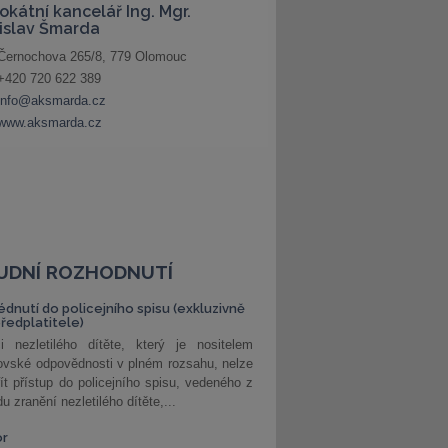
UDNÍ ROZHODNUTÍ
édnutí do policejního spisu (exkluzivně
předplatitele)
i nezletilého dítěte, který je nositelem
ovské odpovědnosti v plném rozsahu, nelze
ít přístup do policejního spisu, vedeného z
u zranění nezletilého dítěte,...
or