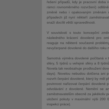
řešení případů, kdy je pracovní doba
rámci rovnoměrného rozvržení) odlišn
změně nebo i opakovaným změnám rež
případech již nyní někteří zaměstnava
snaží docílit větší spravedlnosti.
V souvislosti s touto koncepční zm
následného krácení dovolené pro om
reaguje na některé současné problémy
nevyčerpané dovolené do dalšího roku 
Samotná výměra dovolené počítaná v 
sféry, 5 týdnů u veřejné sféry a 8 tý
Novela tak neobsahuje prodloužení dovol
days). Novelou nebudou dotčena ani pr
rozvrh čerpání dovolené, který by měl 
povinnost nařizovat čerpání dovolené 
odvolávání z dovolené. Nemění se ani
zaměstnavatelům obecně za jakékoliv por
uložení pokuty v maximální výši 200 0
inspekci práce).