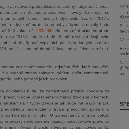
logických důvodů předpokládá, že změny nabydou účinnosti
Kone
limit
utné zmínit i přechodná ustanovení novely, dle kterých se
důvo
 dnem nabytí účinnosti novely (tedy dovolená za rok 2017 a
lené, i když k němu dojde po nabytí účinnosti novely, bude
Prodl
11 až 223 zákona č.
262/2006
Sb., ve znění účinném přede
flexi
ku roku 2018 tak bude v řadě případů existovat dvojí režim
Náhr
příklad při přípravě výplatních pásek, ve kterých se nárok
 Věříme, že samotné čerpání dovolené ve “dvojím režimu“
Rekor
pro l
Naříz
amenat pro zaměstnavatele, zejména těch, kteří mají větší
(PPWR
 již v podobě změny software, nárůstu počtu zaměstnanců,
unii
gendu, nebo potřebě jejich proškolení.
na dovolenou bude, že zaměstnanci přísluší dovolená za
nní pracovní době vynásobené výměrou dovolené v týdnech.
s nárokem na 4 týdny dovolené tak bude mít právo na 160
ředpokladu nepřetržitého trvání pracovního poměru u
rámci kalendářního roku. U zaměstnanců s jinou délkou
tečné úvazky nebo směnné režimy) bude celkové právo na
pady s jiným (vyšším) počtem týdenní výměry dovolené. Na