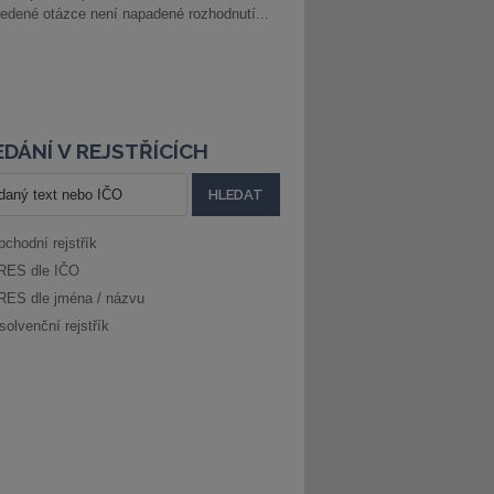
edené otázce není napadené rozhodnutí...
DÁNÍ V REJSTŘÍCÍCH
bchodní rejstřík
RES dle IČO
RES dle jména / názvu
solvenční rejstřík