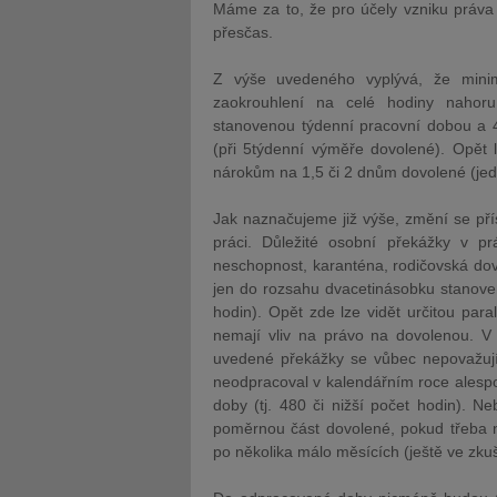
Máme za to, že pro účely vzniku práva
přesčas.
Z výše uvedeného vyplývá, že mini
zaokrouhlení na celé hodiny naho
stanovenou týdenní pracovní dobou a 4
(při 5týdenní výměře dovolené). Opět 
nárokům na 1,5 či 2 dnům dovolené (jed
Jak naznačujeme již výše, změní se př
práci. Důležité osobní překážky v p
neschopnost, karanténa, rodičovská dov
jen do rozsahu dvacetinásobku stanovené
hodin). Opět zde lze vidět určitou p
nemají vliv na právo na dovolenou. V 
uvedené překážky se vůbec nepovažuj
neodpracoval v kalendářním roce alesp
doby (tj. 480 či nižší počet hodin). Ne
poměrnou část dovolené, pokud třeba 
po několika málo měsících (ještě ve zku