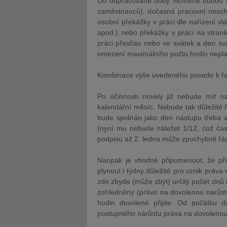
Do odpracované doby nicméně budou (o
zaměstnanců), dočasná pracovní nescho
osobní překážky v práci dle nařízení vl
apod.) nebo překážky v práci na stran
práci přesčas nebo ve svátek a den sv
omezení maximálního počtu hodin neplat
Kombinace výše uvedeného povede k řadě
Po účinnosti novely již nebude mít n
kalendářní měsíc. Nebude tak důležité ř
bude sjednán jako den nástupu třeba a
(nyní mu nebude náležet 1/12, což čas
podpisu až 2. ledna může zpochybnit řá
Naopak je vhodné připomenout, že při 
plynout i týdny důležité pro vznik práv
zde zbyde (může zbýt) určitý počet dnů 
zohledněny (právo na dovolenou narůst
hodin dovolené přijde. Od počátku d
postupného nárůstu práva na dovoleno