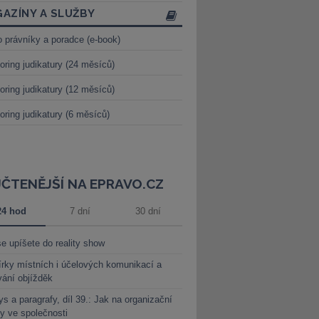
AZÍNY A SLUŽBY
o právníky a poradce (e-book)
oring judikatury (24 měsíců)
oring judikatury (12 měsíců)
oring judikatury (6 měsíců)
JČTENĚJŠÍ NA EPRAVO.CZ
24 hod
7 dní
30 dní
e upíšete do reality show
rky místních i účelových komunikací a
vání objížděk
s a paragrafy, díl 39.: Jak na organizační
y ve společnosti