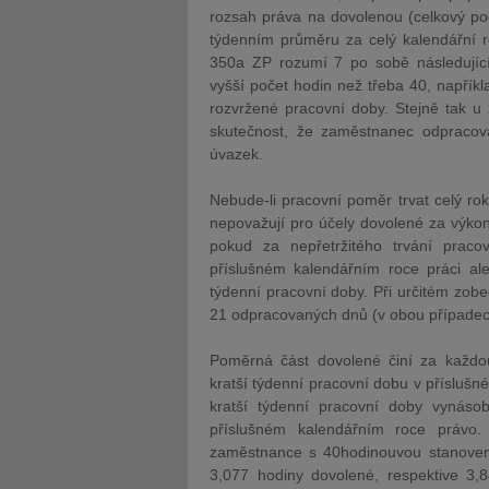
rozsah práva na dovolenou (celkový po
týdenním průměru za celý kalendářní r
350a ZP rozumí 7 po sobě následujícíc
vyšší počet hodin než třeba 40, napří
rozvržené pracovní doby. Stejně tak 
skutečnost, že zaměstnanec odpracov
úvazek.
Nebude-li pracovní poměr trvat celý rok
nepovažují pro účely dovolené za výko
pokud za nepřetržitého trvání prac
příslušném kalendářním roce práci a
týdenní pracovní doby. Při určitém zob
21 odpracovaných dnů (v obou případec
Poměrná část dovolené činí za každ
kratší týdenní pracovní dobu v příslu
kratší týdenní pracovní doby vynás
příslušném kalendářním roce právo.
zaměstnance s 40hodinouvou stanoven
3,077 hodiny dovolené, respektive 3