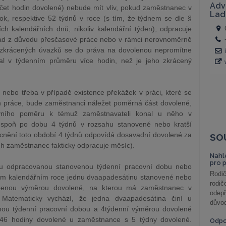
čet hodin dovolené) nebude mít vliv, pokud zaměstnanec v
ok, respektive 52 týdnů v roce (s tím, že týdnem se dle §
h kalendářních dnů, nikoliv kalendářní týden), odpracuje
klad z důvodu přesčasové práce nebo v rámci nerovnoměrně
u zkrácených úvazků se do práva na dovolenou nepromítne
al v týdenním průměru více hodin, než je jeho zkrácený
 nebo třeba v případě existence překážek v práci, které se
n práce, bude zaměstnanci náležet poměrná část dovolené,
ovního poměru k témuž zaměstnavateli konal u něho v
lespoň po dobu 4 týdnů v rozsahu stanovené nebo kratší
ecnění toto období 4 týdnů odpovídá dosavadní dovolené za
SO
h zaměstnanec fakticky odpracuje měsíc).
Nahl
pro 
ou odpracovanou stanovenou týdenní pracovní dobu nebo
Rodič
šném kalendářním roce jednu dvaapadesátinu stanovené nebo
rodič
obenou výměrou dovolené, na kterou má zaměstnanec v
odepř
 Matematicky vychází, že jedna dvaapadesátina činí u
důvod
ou týdenní pracovní dobou a 4týdenní výměrou dovolené
,846 hodiny dovolené u zaměstnance s 5 týdny dovolené.
Odp