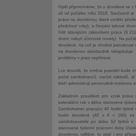
Opět připomínáme, že u dovolené se z 
až od počátku roku 2018. Současně je n
právo na dovolenou, které vzniklo přede
předchozí roky), a čerpání takové dovo
řídit stávajícím zákoníkem práce (§ 2
dnem nabytí účinnosti novely). Na počát
dovolené, na což je vhodné pamatovat na
na dovolenou standardně rekapituluje.
problémy v praxi nepřinese.
Lze dovodit, že změna pravidel bude zn
počet zaměstnanců, narůst nákladů, ať
kteří administrují personálně-mzdovou a
Základním pravidlem pro vznik práva 
kalendářní rok v délce stanovené týde
Zaměstnanec pracující 40 hodin týdně 
hodin dovolené (40 x 4 = 160) za p
zaměstnavatele po dobu 52 týdnů v 
stanovené týdenní pracovní doby (čás
dovolenou odlišné, to platí i pro pří