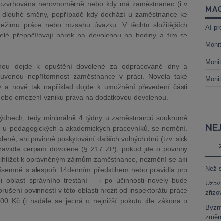
 rozvrhována nerovnoměrně nebo kdy má zaměstnanec (i v
MAG
ě dlouhé směny, popřípadě kdy dochází u zaměstnance ke
imu práce nebo rozsahu úvazku. V těchto složitějších
AI pr
telé přepočítávají nárok na dovolenou na hodiny a tím se
Monit
Monit
ěnou dojde k opuštění dovolené za odpracované dny a
luvenou nepřítomnost zaměstnance v práci. Novela také
Monit
 a nově tak například dojde k umožnění převedení části
nebo omezení vzniku práva na dodatkovou dovolenou.
týdnech, tedy minimálně 4 týdny u zaměstnanců soukromé
NE
dnů u pedagogických a akademických pracovníků, se nemění.
ené, ani povinné poskytování dalších volných dnů (tzv. sick
avidla čerpání dovolené (§ 217 ZP), pokud jde o povinný
přihlížet k oprávněným zájmům zaměstnance, nezmění se ani
Než s
písemně s alespoň 14denním předstihem nebo pravidla pro
 oblast správního trestání – i po účinnosti novely bude
Uzaví
ušení povinností v této oblasti hrozit od inspektorátu práce
zřizo
00 Kč (i nadále se jedná o nejnižší pokutu dle zákona o
Byzny
změn