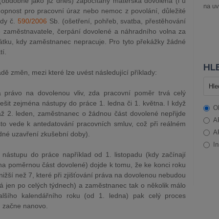
bdobně jako již dnes) započítány mateřská dovolená (i u
na uv
pnost pro pracovní úraz nebo nemoc z povolání, důležité
ády č.
590/2006
Sb. (ošetření, pohřeb, svatba, přestěhování
ě zaměstnavatele, čerpání dovolené a náhradního volna za
átku, kdy zaměstnanec nepracuje. Pro tyto překážky žádné
í.
HLE
 změn, mezi které lze uvést následující příklady:
a právo na dovolenou vliv, zda pracovní poměr trvá celý
ešit zejména nástupy do práce 1. ledna či 1. května. I když
O
ž 2. leden, zaměstnanec o žádnou část dovolené nepřijde
A
to vede k antedatování pracovních smluv, což při reálném
A
dné uzavření zkušební doby).
In
nástupu do práce například od 1. listopadu (kdy začínají
a na poměrnou část dovolené) dojde k tomu, že ke konci roku
nižší než 7, které při zjišťování práva na dovolenou nebudou
á jen po celých týdnech) a zaměstnanec tak o několik málo
alšího kalendářního roku (od 1. ledna) pak celý proces
u začne nanovo.