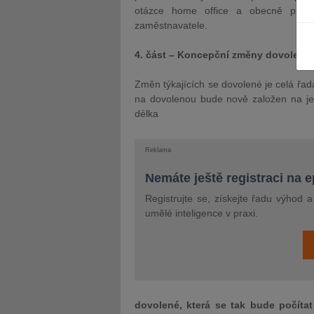
otázce home office a obecně prob
zaměstnavatele.
4. část – Koncepční změny dovolené
Změn týkajících se dovolené je celá řa
JUDr. Tomáš Nielsen
JUDr. Tom
na dovolenou bude nově založen na jeh
délka
Kurzy lektora
Kurzy le
Reklama
Nemáte ještě registraci na 
Registrujte se, získejte řadu výhod 
umělé inteligence v praxi.
dovolené, která se tak bude počíta