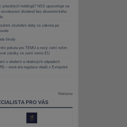
c prázdných holdingů? NSS upozorňuje na
y osvobození dividend bez ekonomického
du
oužení zkušební doby ze zákona po
novele
ada škody
dní pokuta pro TEMU a nový celní režim
evné zásilky ze zemí mimo EU
ení o obalech a obalových odpadech
) – nová éra regulace obalů v Evropské