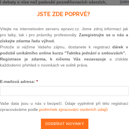
 debaty o více než padesáti pozměňovacích návrzích,
(onli
o neférové, protože se snaží do novely začlenit i body,
2
JSTE ZDE POPRVÉ?
byly vypuštěny (zejm. se jedná o opětovné snahy o
Prakt
 organizace v průběhu kolektivního vyjednávání).
smluv
čový pro osud novely bylo hlasování ve výboru pro
Vítejte na internetovém serveru epravo.cz. Jsme zdroj informací jak
 výsledek nicméně v době přípravy tohoto článku ještě
0
pro laiky, tak i pro právníky profesionály.
Zaregistrujte se u nás a
Prakt
eště pozměňovací návrhy možné, byť spíše výjimečné,
získejte zdarma řadu výhod.
judik
Protože si vážíme Vašeho zájmu, dostanete k registraci
dárek v
podobě unikátního online kurzu "Taktika jednání o smlouvách".
ONL
Registrace je zdarma, k ničemu Vás nezavazuje
a získáte
každodenní přehled o novinkách ve světě práva.
Vnos
valor
soud
E-mailová adresa:
*
Výpo
neom
Nová 
ně nejvýznamnější koncepční změnu, která se týká dovolené.
Vaše data jsou u nás v bezpečí. Údaje vyplněné při této registraci
zpracováváme podle
podmínek zpracování osobních údajů
Změn
 jsme se věnovali novému institutu vrcholového řídícího
energ
ho převedení zaměstnance na jinou práci[2] a dohodám o
Čern
.[3] V příští části se budeme věnovat velmi kritizované