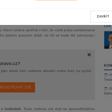
lematice výkonu práce zaměstnancem mimo pracoviště
ZAVŘÍT
LEK
da; hlavní změna spočívá v tom, že vznik práva zaměstnance
áš Sokol
JUDr. Martin Maisner, Ph.D.,
o týdenní pracovní době, od níž se bude též odvozovat i
MCIArb
ktora
Kurzy lektora
epravo.cz?
KON
a jako dárek Vám zašleme aktuální online kurz na využití
0
Trest
REGISTROVAT ZDE
0
Daňov
t v hodinách
. Touto změnou má dojít ke spravedlivějšímu