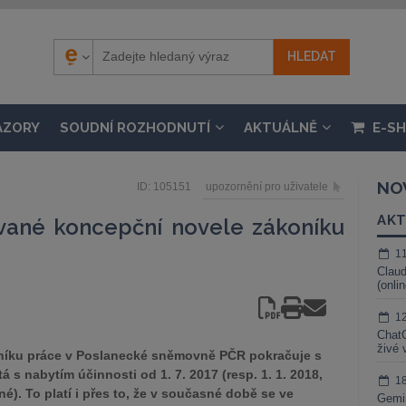
ÁZORY
SOUDNÍ ROZHODNUTÍ
AKTUÁLNĚ
E-S
NO
ID: 105151
upozornění pro uživatele
AKT
vané koncepční novele zákoníku
1
Claud
(onli
1
ChatG
živé 
níku práce v Poslanecké sněmovně PČR pokračuje s
tá s nabytím účinnosti od 1. 7. 2017 (resp. 1. 1. 2018,
1
é). To platí i přes to, že v současné době se ve
Gemin