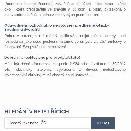
Podmínku bezprostřednosti závažného ohrožení sebe nebo svého
okolí, která představuje ve smyslu § 38 odst. 1 písm. b) zákona o
zdravotních službách jednu z nezbytných podmínek pro...
Odůvodnění rozhodnutí o nepoložení předběžné otázky
Soudnímu dvoru EU
Pokud v otázce, v níž má být aplikováno unijní právo, obecný soud
rozhodující jako soud poslední instance ve smyslu čl. 267 Smlouvy o
fungování Evropské unie nepoložení...
Dobrá víra (exkluzivně pro předplatitele)
Má-li být dobrá víra nabyvatele podle § 984 odst. 1 zákona č. 89/2012
Sb., občanský zákoník, vyvrácena z důvodu nedostatečné
investigativní aktivity, musí obecný soud ústavně...
HLEDÁNÍ V REJSTŘÍCÍCH