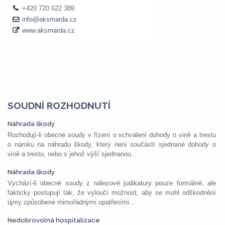
SOUDNÍ ROZHODNUTÍ
Náhrada škody
Rozhodují-li obecné soudy v řízení o schválení dohody o vině a trestu
o nároku na náhradu škody, který není součástí sjednané dohody o
vině a trestu, nebo s jehož výší sjednanou...
Náhrada škody
Vychází-li obecné soudy z nálezové judikatury pouze formálně, ale
fakticky postupují tak, že vyloučí možnost, aby se mohl odškodnění
újmy způsobené mimořádnými opatřeními...
Nedobrovolná hospitalizace