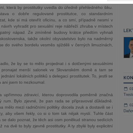
i se aktivně postavila pražská radnice, která uložila radnímu
ení, která by prostitutky uvedla do úředně přehledného šiku.
ava o dobře regulované prostitutce, co standardním
at, kde si má otevřít oficínu, a co smí, případně nesmí v
 návrh vyhradit pro sexuální reje nábřeží zhruba v místech
LEK
 špatný nápad. Ze zmíněné budovy krátce předtím vyhnali
skoslovenska, takže okolní obyvatelstvo bylo na nadměrný
áš Sokol
JUDr. Martin Maisner, Ph.D.,
se do svého bordelu vesměs sjížděli v černých limuzínách,
MCIArb
ktora
Kurzy lektora
dlo, že by se to mělo projednat i s dotčenými sexuálními
em pronajat menší salonek ve Slovanském domě a tam se
jednání lokálních politiků s delegací prostitutek. To, jestli se
KON
 a ani jsem to nezkoumal.
0
da upřímnou zdravicí, kterou doprovodila poměrně značná
Trest
 rum. Bylo zjevné, že pan rada se připravoval důkladně.
0
ma mělo mezi radničními politiky docela zvuk a dostavili se i
Daňov
lky, aby všem řekly, co si o tom tak nějak myslí. Tuhle část
dla se dalo poznat, že těch asi osm poněkud stranou sedících
a dvě to byly zjevně prostitutky. A ty zbylé byly explicitní