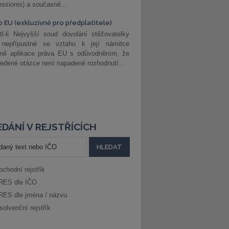
ssionis) a současně...
o EU (exkluzivně pro předplatitele)
l-li Nejvyšší soud dovolání stěžovatelky
 nepřípustné ve vztahu k její námitce
dně aplikace práva EU s odůvodněním, že
edené otázce není napadené rozhodnutí...
DÁNÍ V REJSTŘÍCÍCH
bchodní rejstřík
RES dle IČO
RES dle jména / názvu
solvenční rejstřík