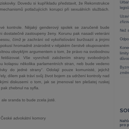
Urban
ziskovky. Dovedu si kupříkladu představit, že Rekonstrukce
legis
mechanismů potlačujících korupci při sexuálních službách.
Uzaví
zřizo
ové kontrole. Nějaký genderový spolek se zaručeně bude
Než s
tkami dostatečně zastoupeny ženy. Korunu pak nasadí veteráni
Odpo
unesou, čímž je zachrání od vykořisťování buržoazií a jinými
 je pokusí hromadně znárodnit v nějakém čerstvě okupovaném
Kone
odmítnou obvyklým argumentem o tom, že právo na svobodnou
limit
fetišizovat. Vše vyvrcholí založením strany svobodných
důvo
ímu kolapsu několika parlamentních stran, neb bude vedeno
Byzny
ky do jedné strany“. Odolají pouze komunisté, jejichž
změn
řely, dílem pak tráví svůj život bojem za udržení kontroly nad
kými diskusemi o tom, jak se jmenoval ten plešatej ruskej
 a pak zhebnul na syfla.
ale sranda to bude zcela jistě.
SO
 České advokátní komory
Nahl
pro 