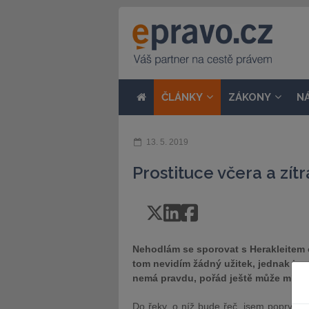
ČLÁNKY
ZÁKONY
N
13. 5. 2019
Prostituce včera a zítr
Nehodlám se sporovat s Herakleitem o 
tom nevidím žádný užitek, jednak je m
nemá pravdu, pořád ještě může mít p
Do řeky, o níž bude řeč, jsem poprvé v