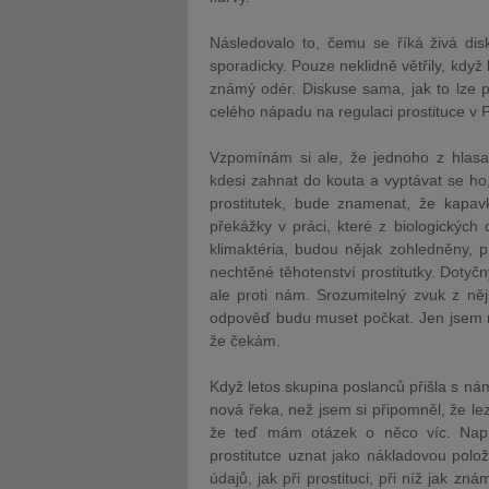
Následovalo to, čemu se říká živá disk
sporadicky. Pouze neklidně větřily, kdy
známý odér. Diskuse sama, jak to lze 
celého nápadu na regulaci prostituce v 
Vzpomínám si ale, že jednoho z hlasat
kdesi zahnat do kouta a vyptávat se ho,
prostitutek, bude znamenat, že kapa
překážky v práci, které z biologických
klimaktéria, budou nějak zohledněny, 
nechtěné těhotenství prostitutky. Dotyč
ale proti nám. Srozumitelný zvuk z něj
odpověď budu muset počkat. Jen jsem n
že čekám.
Když letos skupina poslanců přišla s námě
nová řeka, než jsem si připomněl, že lez
že teď mám otázek o něco víc. Napří
prostitutce uznat jako nákladovou polo
údajů, jak při prostituci, při níž jak 