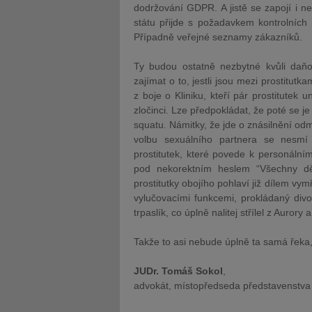
dodržování GDPR. A jistě se zapojí i ne
státu přijde s požadavkem kontrolních 
Případně veřejné seznamy zákazníků.
Ty budou ostatně nezbytné kvůli daň
zajímat o to, jestli jsou mezi prostitu
z boje o Kliniku, kteří pár prostitutek 
zločinci. Lze předpokládat, že poté se
squatu. Námitky, že jde o znásilnění 
volbu sexuálního partnera se nesmí 
prostitutek, které povede k personáln
pod nekorektním heslem “Všechny děv
prostitutky obojího pohlaví již dílem vym
vylučovacími funkcemi, prokládaný divo
trpaslík, co úplně nalitej střílel z Aurory
Takže to asi nebude úplně ta samá řeka, 
JUDr. Tomáš Sokol
,
advokát, místopředseda představenstva