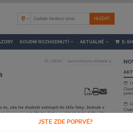
ÁZORY
SOUDNÍ ROZHODNUTÍ
AKTUÁLNĚ
E-S
NO
ID: 109343
upozornění pro uživatele
AKT
a
1
Claud
(onli
1
to, zda lze dvakrát vstoupit do téže řeky. Jednak v
ChatG
rtvý a navíc, jak říkal můj kamarád, i když už člověk
živé 
ravdičku.
JSTE ZDE POPRVÉ?
1
Gemin
stoupil někdy v polovině roku 1990. Doba voněla svobodou,