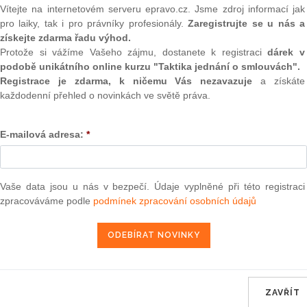
(onli
Vítejte na internetovém serveru epravo.cz. Jsme zdroj informací jak
u budoucností. Vůně to byly tak silné, že překryly i smrad
pro laiky, tak i pro právníky profesionály.
Zaregistrujte se u nás a
ehdy bylo komunisty cítit méně než dneska. Ale to je jiná
2
získejte zdarma řadu výhod.
Prakt
Protože si vážíme Vašeho zájmu, dostanete k registraci
dárek v
smluv
podobě unikátního online kurzu "Taktika jednání o smlouvách".
 na prostitutky, které se v Praze vysloveně přemnožily. Bylo
0
Registrace je zdarma, k ničemu Vás nezavazuje
a získáte
ufalec bez problémů našel, co potřeboval. Těžko říct, nakolik
Prakt
každodenní přehled o novinkách ve světě práva.
každém případě sexuální živnostnice, které už nic nenutilo
judik
ě, je začaly naopak realizovat hned na místě kontraktu.
ezdech domů poblíž Perlovky to záhy začalo každý večer
E-mailová adresa:
*
ONL
 party. Ostatně nikdo mi nevymluví, že zemí původu téhle
 trhu 11.
Vnos
valor
soud
Vaše data jsou u nás v bezpečí. Údaje vyplněné při této registraci
zpracováváme podle
podmínek zpracování osobních údajů
Výpo
neom
Nová 
Změn
energ
a v sametové revoluci byla do té doby nulová, připoutaly
ZAVŘÍT
zorní úřady, může se nadít jejich péče. A tak došlo i na
Čern