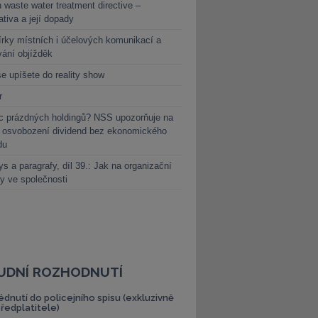
 waste water treatment directive –
lativa a její dopady
rky místních i účelových komunikací a
vání objížděk
e upíšete do reality show
r
c prázdných holdingů? NSS upozorňuje na
y osvobození dividend bez ekonomického
du
s a paragrafy, díl 39.: Jak na organizační
y ve společnosti
UDNÍ ROZHODNUTÍ
édnutí do policejního spisu (exkluzivně
předplatitele)