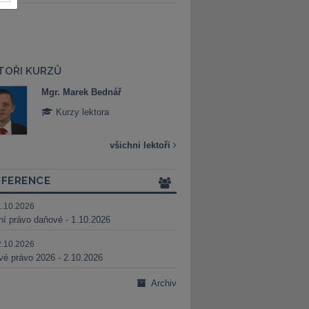
TOŘI KURZŮ
Mgr. Marek Bednář
Mgr. Veronika 
Kurzy lektora
Kurzy lektora
všichni lektoři
FERENCE
1.10.2026
ní právo daňové - 1.10.2026
2.10.2026
é právo 2026 - 2.10.2026
Archiv