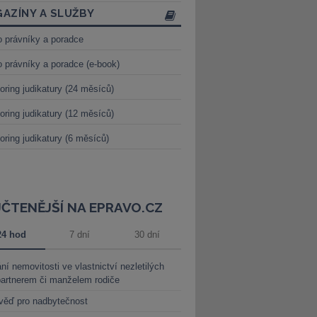
AZÍNY A SLUŽBY
o právníky a poradce
o právníky a poradce (e-book)
oring judikatury (24 měsíců)
oring judikatury (12 měsíců)
oring judikatury (6 měsíců)
JČTENĚJŠÍ NA EPRAVO.CZ
24 hod
7 dní
30 dní
ní nemovitosti ve vlastnictví nezletilých
partnerem či manželem rodiče
věď pro nadbytečnost