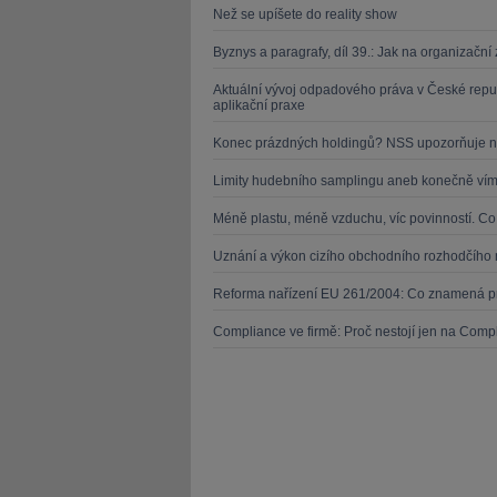
Než se upíšete do reality show
Byznys a paragrafy, díl 39.: Jak na organizačn
Aktuální vývoj odpadového práva v České repu
aplikační praxe
Konec prázdných holdingů? NSS upozorňuje n
Limity hudebního samplingu aneb konečně víme
Méně plastu, méně vzduchu, víc povinností. C
Uznání a výkon cizího obchodního rozhodčího 
Reforma nařízení EU 261/2004: Co znamená pr
Compliance ve firmě: Proč nestojí jen na Compl