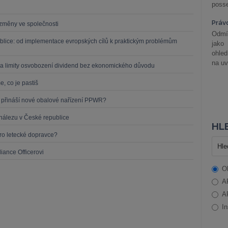
posse
Práv
í změny ve společnosti
Odmít
blice: od implementace evropských cílů k praktickým problémům
jako
ohle
na uv
a limity osvobození dividend bez ekonomického důvodu
, co je pastiš
o přináší nové obalové nařízení PPWR?
nálezu v České republice
HLE
o letecké dopravce?
iance Officerovi
O
A
A
In