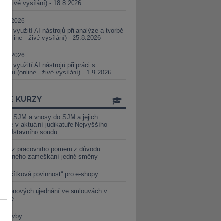
ne - živé vysílání) - 18.8.2026
5.08.2026
ické využití AI nástrojů při analýze a tvorbě
 (online - živé vysílání) - 25.8.2026
1.09.2026
ické využití AI nástrojů při práci s
aturou (online - živé vysílání) - 1.9.2026
INE KURZY
y ze SJM a vnosy do SJM a jejich
izace v aktuální judikatuře Nejvyššího
u a Ústavního soudu
věď z pracovního poměru z důvodu
luveného zameškání jedné směny
„tlačítková povinnost“ pro e-shopy
a cenových ujednání ve smlouvách v
etice
é stavby