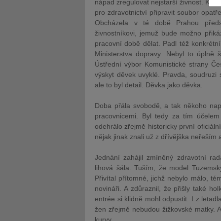
nápad zregulovat nejstarší živnost. K věc
pro zdravotnictví připravit soubor opatř
Obcházela v té době Prahou předst
živnostníkovi, jemuž bude možno přikáz
pracovní době dělat. Padl též konkrétní
Ministerstva dopravy. Nebyl to úplně
Ústřední výbor Komunistické strany Če
JUDr. Tomáš Nielsen
JUDr. Tom
výskyt děvek uvyklé. Pravda, soudruzi 
Kurzy lektora
Kurzy le
ale to byl detail. Děvka jako děvka.
Doba přála svobodě, a tak někoho napa
pracovnicemi. Byl tedy za tím účel
odehrálo zřejmě historicky první oficiální 
nějak jinak znali už z dřívějška neřeším
Jednání zahájil zmíněný zdravotní ra
lihová šála. Tuším, že model Tuzemský
Přivítal přítomné, jichž nebylo málo, té
novináři. A zdůraznil, že přišly také ho
entrée si klidně mohl odpustit. I z leta
žen zřejmě nebudou žižkovské matky. Až n
kurvy.