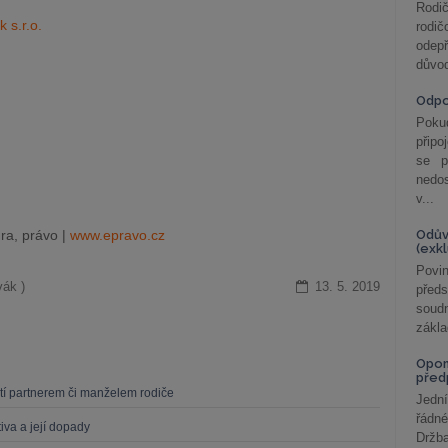
Rodič
 s.r.o.
rodič
odepř
důvod
Odp
Poku
připo
se p
nedo
v...
ra, právo |
www.epravo.cz
Odův
(exk
Povin
ák )
13. 5. 2019
před
soudn
zákla
Opom
před
dětí partnerem či manželem rodiče
Jední
řádné
iva a její dopady
Držba