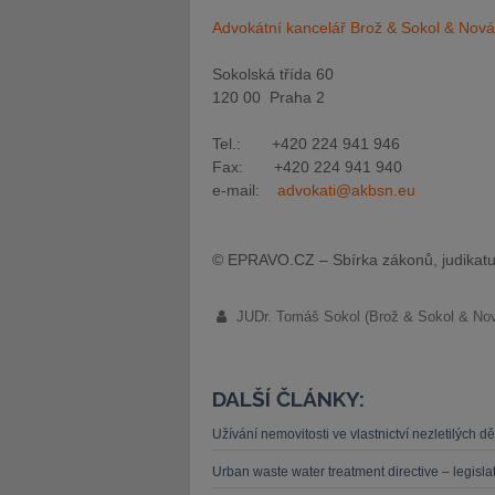
Advokátní kancelář Brož & Sokol & Novák
Sokolská třída 60
120 00 Praha 2
Tel.: +420 224 941 946
Fax: +420 224 941 940
e-mail:
advokati@akbsn.eu
© EPRAVO.CZ – Sbírka zákonů, judikatu
JUDr. Tomáš Sokol (Brož & Sokol & Nov
DALŠÍ ČLÁNKY:
Užívání nemovitosti ve vlastnictví nezletilých 
Urban waste water treatment directive – legislat