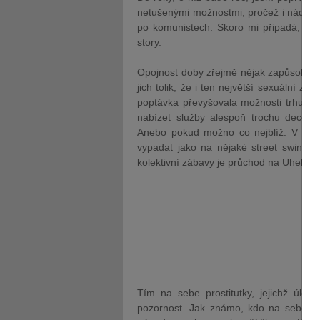
netušenými možnostmi, pročež i nádherno
po komunistech. Skoro mi připadá, že t
story.
Opojnost doby zřejmě nějak zapůsobila i
jich tolik, že i ten největší sexuální zo
poptávka převyšovala možnosti trhu, v 
nabízet služby alespoň trochu decentn
Anebo pokud možno co nejblíž. V průj
vypadat jako na nějaké street swinger
kolektivní zábavy je průchod na Uhelném
Tím na sebe prostitutky, jejichž úloh
pozornost. Jak známo, kdo na sebe upo