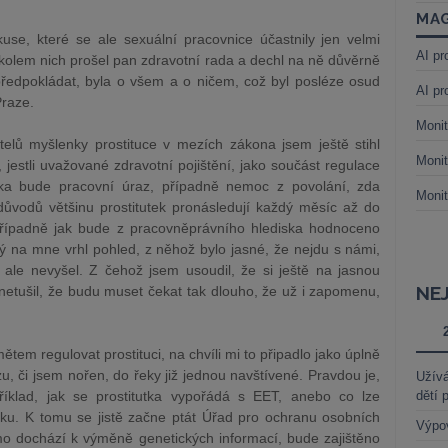
MAG
use, které se ale sexuální pracovnice účastnily jen velmi
AI pr
ž kolem nich prošel pan zdravotní rada a dechl na ně důvěrně
předpokládat, byla o všem a o ničem, což byl posléze osud
AI pr
Praze.
Monit
elů myšlenky prostituce v mezích zákona jsem ještě stihl
Monit
 jestli uvažované zdravotní pojištění, jako součást regulace
vka bude pracovní úraz, případně nemoc z povolání, zda
Monit
 důvodů většinu prostitutek pronásledují každý měsíc až do
případně jak bude z pracovněprávního hlediska hodnoceno
ný na mne vrhl pohled, z něhož bylo jasné, že nejdu s námi,
 ale nevyšel. Z čehož jsem usoudil, že si ještě na jasnou
NE
etušil, že budu muset čekat tak dlouho, že už i zapomenu,
tem regulovat prostituci, na chvíli mi to připadlo jako úplně
u, či jsem nořen, do řeky již jednou navštívené. Pravdou je,
Užívá
klad, jak se prostitutka vypořádá s EET, anebo co lze
dětí 
žku. K tomu se jistě začne ptát Úřad pro ochranu osobních
Výpo
známo dochází k výměně genetických informací, bude zajištěno