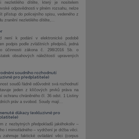
i nezletilého dítěte, který je nositelem
ovské odpovědnosti v plném rozsahu, nelze
ít přístup do policejního spisu, vedeného z
u zranění nezletilého dítěte,...
or
d není k podání v elektronické podobě
jen podpis podle zvláštních předpisů, jedná
o účinnosti zákona č. 298/2016 Sb. o
statek obsahových náležitostí upravených
odnění soudního rozhodnutí
luzivně pro předplatitele)
nost soudů řádně odůvodnit svá rozhodnutí
stavuje jeden z klíčových prvků práva na
í ochranu chráněného čl. 36 odst. 1 Listiny
dních práv a svobod. Soudy mají...
enuté důkazy (exkluzivně pro
platitele)
m z nezbytných předpokladů jakéhokoliv –
ho i mimořádného – vydržení je držba věci.
 zahrnuje faktické ovládání věci (corpus