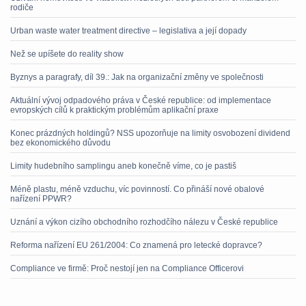
rodiče
Urban waste water treatment directive – legislativa a její dopady
Než se upíšete do reality show
Byznys a paragrafy, díl 39.: Jak na organizační změny ve společnosti
Aktuální vývoj odpadového práva v České republice: od implementace
evropských cílů k praktickým problémům aplikační praxe
Konec prázdných holdingů? NSS upozorňuje na limity osvobození dividend
bez ekonomického důvodu
Limity hudebního samplingu aneb konečně víme, co je pastiš
Méně plastu, méně vzduchu, víc povinností. Co přináší nové obalové
nařízení PPWR?
Uznání a výkon cizího obchodního rozhodčího nálezu v České republice
Reforma nařízení EU 261/2004: Co znamená pro letecké dopravce?
Compliance ve firmě: Proč nestojí jen na Compliance Officerovi