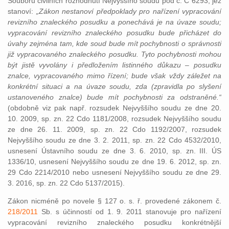
Souboru civilních rozhodnutí Nejvyššího soudu pod č. C 6293, jež
stanoví:
„Zákon nestanoví předpoklady pro nařízení vypracování
revizního znaleckého posudku a ponechává je na úvaze soudu;
vypracování revizního znaleckého posudku bude přicházet do
úvahy zejména tam, kde soud bude mít pochybnosti o správnosti
již vypracovaného znaleckého posudku. Tyto pochybnosti mohou
být jistě vyvolány i předložením listinného důkazu – posudku
znalce, vypracovaného mimo řízení; bude však vždy záležet na
konkrétní situaci a na úvaze soudu, zda (zpravidla po slyšení
ustanoveného znalce) bude mít pochybnosti za odstraněné.“
(obdobně viz pak např. rozsudek Nejvyššího soudu ze dne 20.
10. 2009, sp. zn. 22 Cdo 1181/2008, rozsudek Nejvyššího soudu
ze dne 26. 11. 2009, sp. zn. 22 Cdo 1192/2007, rozsudek
Nejvyššího soudu ze dne 3. 2. 2011, sp. zn. 22 Cdo 4532/2010,
usnesení Ústavního soudu ze dne 3. 6. 2010, sp. zn. III. ÚS
1336/10, usnesení Nejvyššího soudu ze dne 19. 6. 2012, sp. zn.
29 Cdo 2214/2010 nebo usnesení Nejvyššího soudu ze dne 29.
3. 2016, sp. zn. 22 Cdo 5137/2015).
Zákon nicméně po novele § 127 o. s. ř. provedené zákonem č.
218/2011
Sb. s účinností od 1. 9. 2011 stanovuje pro nařízení
vypracování revizního znaleckého posudku konkrétnější