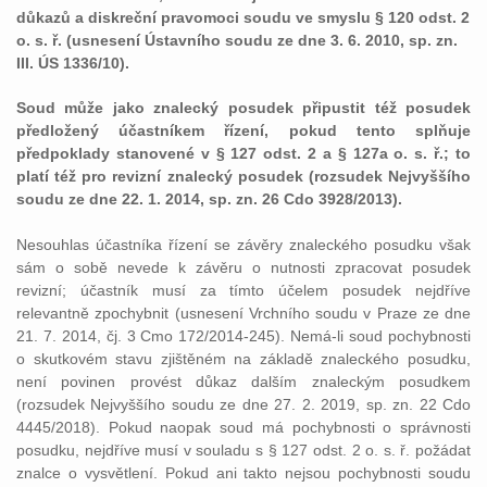
důkazů a diskreční pravomoci soudu ve smyslu § 120 odst. 2
o. s. ř. (usnesení Ústavního soudu ze dne 3. 6. 2010, sp. zn.
III. ÚS 1336/10).
Soud může jako znalecký posudek připustit též posudek
předložený účastníkem řízení, pokud tento splňuje
předpoklady stanovené v § 127 odst. 2 a § 127a o. s. ř.; to
platí též pro revizní znalecký posudek (rozsudek Nejvyššího
soudu ze dne 22. 1. 2014, sp. zn. 26 Cdo 3928/2013).
Nesouhlas účastníka řízení se závěry znaleckého posudku však
sám o sobě nevede k závěru o nutnosti zpracovat posudek
revizní; účastník musí za tímto účelem posudek nejdříve
relevantně zpochybnit (usnesení Vrchního soudu v Praze ze dne
21. 7. 2014, čj. 3 Cmo 172/2014-245). Nemá-li soud pochybnosti
o skutkovém stavu zjištěném na základě znaleckého posudku,
není povinen provést důkaz dalším znaleckým posudkem
(rozsudek Nejvyššího soudu ze dne 27. 2. 2019, sp. zn. 22 Cdo
4445/2018). Pokud naopak soud má pochybnosti o správnosti
posudku, nejdříve musí v souladu s § 127 odst. 2 o. s. ř. požádat
znalce o vysvětlení. Pokud ani takto nejsou pochybnosti soudu