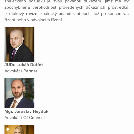
znaleckého posudku je svou povahou důkazem, jímž má být
zpochybněna věrohodnost provedených důkazních prostředků,
lze takový revizní znalecký posudek připustit též po koncentraci
řízení nebo v odvolacím řízení.
JUDr. Lukáš Duffek
Advokát / Partner
Mgr. Jaroslav Heyduk
Advokát / Of Counsel