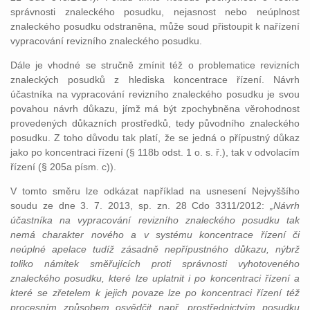
správnosti znaleckého posudku, nejasnost nebo neúplnost
znaleckého posudku odstraněna, může soud přistoupit k nařízení
vypracování revizního znaleckého posudku.
Dále je vhodné se stručně zmínit též o problematice revizních
znaleckých posudků z hlediska koncentrace řízení. Návrh
účastníka na vypracování revizního znaleckého posudku je svou
povahou návrh důkazu, jímž má být zpochybněna věrohodnost
provedených důkazních prostředků, tedy původního znaleckého
posudku. Z toho důvodu tak platí, že se jedná o přípustný důkaz
jako po koncentraci řízení (§ 118b odst. 1 o. s. ř.), tak v odvolacím
řízení (§ 205a písm. c)).
V tomto směru lze odkázat například na usnesení Nejvyššího
soudu ze dne 3. 7. 2013, sp. zn. 28 Cdo 3311/2012:
„Návrh
účastníka na vypracování revizního znaleckého posudku tak
nemá charakter nového a v systému koncentrace řízení či
neúplné apelace tudíž zásadně nepřípustného důkazu, nýbrž
toliko námitek směřujících proti správnosti vyhotoveného
znaleckého posudku, které lze uplatnit i po koncentraci řízení a
které se zřetelem k jejich povaze lze po koncentraci řízení též
procesním způsobem osvědčit např. prostřednictvím posudku