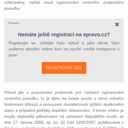
odstraněny, nařídí soud vypracování revizního znaleckého
posudku.
Reklama
Nemáte ještě registraci na epravo.cz?
Registrujte se, získejte řadu výhod a jako dárek Vám
zašleme aktuální online kurz na využití umělé inteligence v
praxi.
REGISTROVAT ZDE
Pokud jde o posuzování podmínek pro nařízení vypracování
revizního posudku, to je dáno na úvaze soudu v rámci volného
hodnocení důkazů a posouzení dostatečnosti zjištění skutkového
stavu a případné potřeby doplnění dokazování. V tomto směru je
soudy nejčastěji odkazováno na usnesení Nejvyššího soudu ze
dne 17. června 2008, sp. zn. 22 Cdo 1290/2007, publikované v