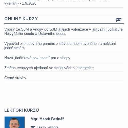
vysílání) - 1.9.2026
ONLINE KURZY
Vnosy ze SJM a vnosy do SJM a jejich valorizace v aktuální judikatuře
Nejvyššího soudu a Ústavního soudu
Výpověď z pracovního poměru z důvodu neomluveného zameškání
jedné směny
Nová „tlačítková povinnost“ pro e-shopy
Změna cenových ujednání ve smlouvách v energetice
Černé stavby
LEKTOŘI KURZŮ
Mgr. Marek Bednář
Kurzy lektora