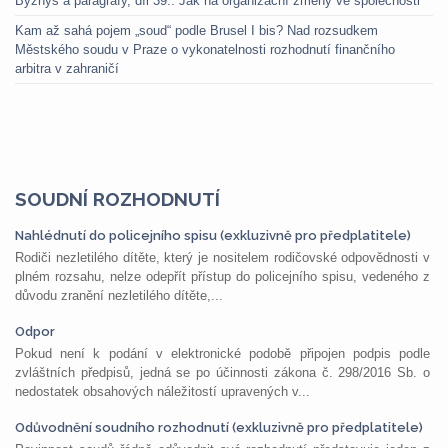
Byznys a paragrafy, díl 39.: Jak na organizační změny ve společnosti
Kam až sahá pojem „soud“ podle Brusel I bis? Nad rozsudkem
Městského soudu v Praze o vykonatelnosti rozhodnutí finančního
arbitra v zahraničí
SOUDNÍ ROZHODNUTÍ
Nahlédnutí do policejního spisu (exkluzivně pro předplatitele)
Rodiči nezletilého dítěte, který je nositelem rodičovské odpovědnosti v
plném rozsahu, nelze odepřít přístup do policejního spisu, vedeného z
důvodu zranění nezletilého dítěte,...
Odpor
Pokud není k podání v elektronické podobě připojen podpis podle
zvláštních předpisů, jedná se po účinnosti zákona č. 298/2016 Sb. o
nedostatek obsahových náležitostí upravených v...
Odůvodnění soudního rozhodnutí (exkluzivně pro předplatitele)