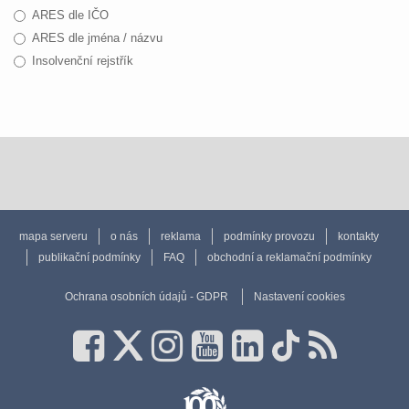
ARES dle IČO
ARES dle jména / názvu
Insolvenční rejstřík
mapa serveru
o nás
reklama
podmínky provozu
kontakty
publikační podmínky
FAQ
obchodní a reklamační podmínky
Ochrana osobních údajů - GDPR
Nastavení cookies