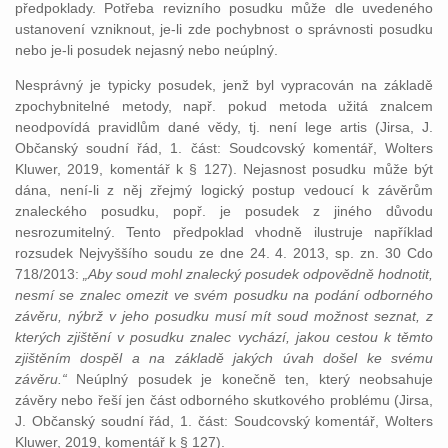
předpoklady. Potřeba revizního posudku může dle uvedeného
ustanovení vzniknout, je-li zde pochybnost o správnosti posudku
nebo je-li posudek nejasný nebo neúplný.
Nesprávný je typicky posudek, jenž byl vypracován na základě
zpochybnitelné metody, např. pokud metoda užitá znalcem
neodpovídá pravidlům dané vědy, tj. není lege artis (Jirsa, J.
Občanský soudní řád, 1. část: Soudcovský komentář, Wolters
Kluwer, 2019, komentář k § 127). Nejasnost posudku může být
dána, není-li z něj zřejmý logický postup vedoucí k závěrům
znaleckého posudku, popř. je posudek z jiného důvodu
nesrozumitelný. Tento předpoklad vhodně ilustruje například
rozsudek Nejvyššího soudu ze dne 24. 4. 2013, sp. zn. 30 Cdo
718/2013:
„Aby soud mohl znalecký posudek odpovědně hodnotit,
nesmí se znalec omezit ve svém posudku na podání odborného
závěru, nýbrž v jeho posudku musí mít soud možnost seznat, z
kterých zjištění v posudku znalec vychází, jakou cestou k těmto
zjištěním dospěl a na základě jakých úvah došel ke svému
závěru.“
Neúplný posudek je konečně ten, který neobsahuje
závěry nebo řeší jen část odborného skutkového problému (Jirsa,
J. Občanský soudní řád, 1. část: Soudcovský komentář, Wolters
Kluwer, 2019, komentář k § 127).