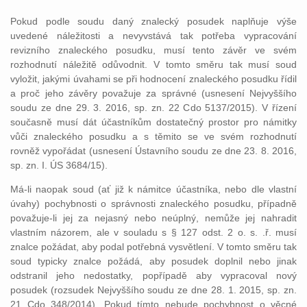
Pokud podle soudu daný znalecký posudek naplňuje výše
uvedené náležitosti a nevyvstává tak potřeba vypracování
revizního znaleckého posudku, musí tento závěr ve svém
rozhodnutí náležitě odůvodnit. V tomto směru tak musí soud
vyložit, jakými úvahami se při hodnocení znaleckého posudku řídil
a proč jeho závěry považuje za správné (usnesení Nejvyššího
soudu ze dne 29. 3. 2016, sp. zn. 22 Cdo 5137/2015). V řízení
současně musí dát účastníkům dostatečný prostor pro námitky
vůči znaleckého posudku a s těmito se ve svém rozhodnutí
rovněž vypořádat (usnesení Ústavního soudu ze dne 23. 8. 2016,
sp. zn. I. ÚS 3684/15).
Má-li naopak soud (ať již k námitce účastníka, nebo dle vlastní
úvahy) pochybnosti o správnosti znaleckého posudku, případně
považuje-li jej za nejasný nebo neúplný, nemůže jej nahradit
vlastním názorem, ale v souladu s § 127 odst. 2 o. s. .ř. musí
znalce požádat, aby podal potřebná vysvětlení. V tomto směru tak
soud typicky znalce požádá, aby posudek doplnil nebo jinak
odstranil jeho nedostatky, popřípadě aby vypracoval nový
posudek (rozsudek Nejvyššího soudu ze dne 28. 1. 2015, sp. zn.
21 Cdo 348/2014). Pokud tímto nebude pochybnost o věcné