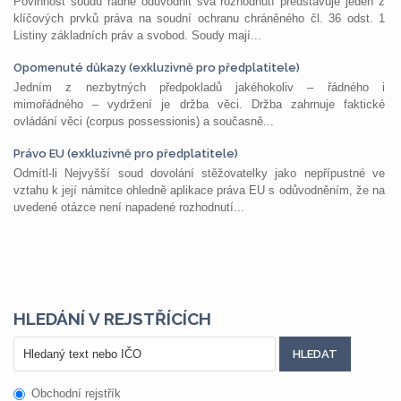
Povinnost soudů řádně odůvodnit svá rozhodnutí představuje jeden z
klíčových prvků práva na soudní ochranu chráněného čl. 36 odst. 1
Listiny základních práv a svobod. Soudy mají...
Opomenuté důkazy (exkluzivně pro předplatitele)
Jedním z nezbytných předpokladů jakéhokoliv – řádného i
mimořádného – vydržení je držba věci. Držba zahrnuje faktické
ovládání věci (corpus possessionis) a současně...
Právo EU (exkluzivně pro předplatitele)
Odmítl-li Nejvyšší soud dovolání stěžovatelky jako nepřípustné ve
vztahu k její námitce ohledně aplikace práva EU s odůvodněním, že na
uvedené otázce není napadené rozhodnutí...
HLEDÁNÍ V REJSTŘÍCÍCH
Obchodní rejstřík