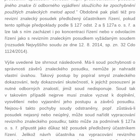
jiného znalce či odborného vyjádření sloužícího ke zpochybnění
použitých znaleckých metod apod.“
Obdobné pak platí též pro
revizní znalecký posudek předložený účastníkem řízení, pokud
tento splňuje předpoklady podle § 127 odst. 2 a § 127a o. s. ř. a
lze tak s ním zacházet i po koncentraci řízení nebo v odvolacím
řízení jako s revizním znaleckým posudkem vyžádaným soudem
(rozsudek Nejvyššího soudu ze dne 12. 8. 2014, sp. zn. 32 Cdo
1124/2014).
Výše uvedené lze shrnout následovně. Má-li soud pochybnosti o
správnosti závěrů znaleckého posudku, nemůže je nahradit
vlastní úvahou. Takový postup by popíral smysl znaleckého
dokazování, tedy dokazování skutečností, k jejichž posouzení je
nutné odborných znalostí, jimiž soud nedisponuje. Soud tak
v takovém případě nejprve musí znalce vyzvat k doplnění,
vysvětlení nebo vyjasnění jeho postupu a závěrů posudku.
Nejsou-li takto pochyby soudy odstraněny, popř. zůstává-li
posudek nejasný nebo neúplný, může soud nařídit vypracování
revizního znaleckého posudku; takto může za podmínek § 127a
o. s. ř. připustit jako důkaz též posudek předložený účastníkem
řízení. Jelikož návrh účastníka na vypracování revizního