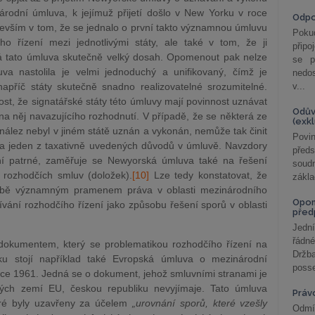
árodní úmluva, k jejímuž přijetí došlo v New Yorku v roce
Odp
evším v tom, že se jednalo o první takto významnou úmluvu
Poku
o řízení mezi jednotlivými státy, ale také v tom, že ji
připo
 má tato úmluva skutečně velký dosah. Opomenout pak nelze
se p
va nastolila je velmi jednoduchý a unifikovaný, čímž je
nedo
příč státy skutečně snadno realizovatelné srozumitelné.
v...
, že signatářské státy této úmluvy mají povinnost uznávat
Odův
 na něj navazujícího rozhodnutí. V případě, že se některá ze
(exk
ález nebyl v jiném státě uznán a vykonán, nemůže tak činit
Povin
la jeden z taxativně uvedených důvodů v úmluvě. Navzdory
před
ní patrné, zaměřuje se Newyorská úmluva také na řešení
soudn
 rozhodčích smluv (doložek).
[10]
Lze tedy konstatovat, že
zákla
obě významným pramenem práva v oblasti mezinárodního
Opom
ívání rozhodčího řízení jako způsobu řešení sporů v oblasti
před
Jední
řádné
okumentem, který se problematikou rozhodčího řízení na
Držba
ku stojí například také Evropská úmluva o mezinárodní
posse
 roce 1961. Jedná se o dokument, jehož smluvními stranami je
kých zemí EU, českou republiku nevyjímaje. Tato úmluva
Práv
eré byly uzavřeny za účelem
„urovnání sporů, které vzešly
Odmít