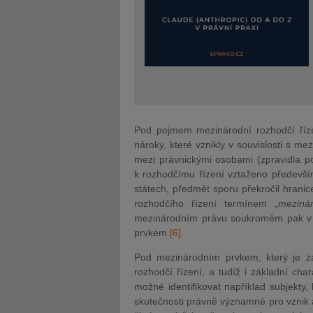
Pod pojmem mezinárodní rozhodčí říz
nároky, které vznikly v souvislosti s m
mezi právnickými osobami (zpravidla p
k rozhodčímu řízení vztaženo především 
státech, předmět sporu překročil hrani
rozhodčího řízení termínem
„mezinár
mezinárodním právu soukromém pak v té
prvkem.
[6]
Pod mezinárodním prvkem, který je z
rozhodčí řízení, a tudíž i základní cha
možné identifikovat například subjekty, 
skutečnosti právně významné pro vznik 