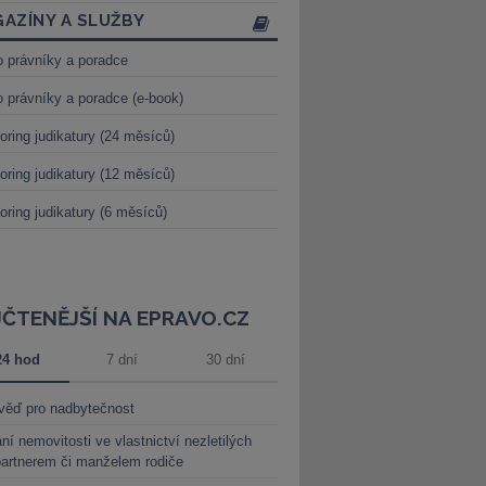
AZÍNY A SLUŽBY
o právníky a poradce
o právníky a poradce (e-book)
oring judikatury (24 měsíců)
oring judikatury (12 měsíců)
oring judikatury (6 měsíců)
JČTENĚJŠÍ NA EPRAVO.CZ
24 hod
7 dní
30 dní
věď pro nadbytečnost
ní nemovitosti ve vlastnictví nezletilých
partnerem či manželem rodiče