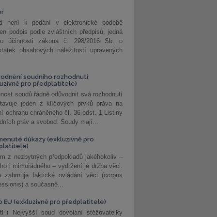
or
d není k podání v elektronické podobě
jen podpis podle zvláštních předpisů, jedná
o účinnosti zákona č. 298/2016 Sb. o
statek obsahových náležitostí upravených
odnění soudního rozhodnutí
luzivně pro předplatitele)
nost soudů řádně odůvodnit svá rozhodnutí
stavuje jeden z klíčových prvků práva na
í ochranu chráněného čl. 36 odst. 1 Listiny
dních práv a svobod. Soudy mají...
enuté důkazy (exkluzivně pro
platitele)
m z nezbytných předpokladů jakéhokoliv –
ho i mimořádného – vydržení je držba věci.
 zahrnuje faktické ovládání věci (corpus
ssionis) a současně...
o EU (exkluzivně pro předplatitele)
l-li Nejvyšší soud dovolání stěžovatelky