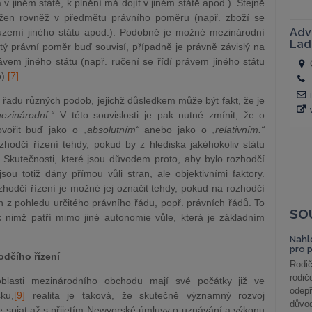
 v jiném státě, k plnění má dojít v jiném státě apod.). Stejně
žen rovněž v předmětu právního poměru (např. zboží se
území jiného státu apod.). Podobně je možné mezinárodní
čitý právní poměr buď souvisí, případně je právně závislý na
vem jiného státu (např. ručení se řídí právem jiného státu
).
[7]
řadu různých podob, jejichž důsledkem může být fakt, že je
ezinárodní.“
V této souvislosti je pak nutné zmínit, že o
ovořit buď jako o
„absolutním“
anebo jako o
„relativním.“
odčí řízení tehdy, pokud by z hlediska jakéhokoliv státu
 Skutečnosti, které jsou důvodem proto, aby bylo rozhodčí
ou totiž dány přímou vůli stran, ale objektivními faktory.
zhodčí řízení je možné jej označit tehdy, pokud na rozhodčí
n z pohledu určitého právního řádu, popř. právních řádů. To
SO
 k nimž patří mimo jiné autonomie vůle, která je základním
Nahl
pro 
odčího řízení
Rodič
rodič
oblasti mezinárodního obchodu mají své počátky již ve
odepř
ku,
[9]
realita je taková, že skutečně významný rozvoj
důvod
e spjat až s přijetím Newyorské úmluvy o uznávání a výkonu