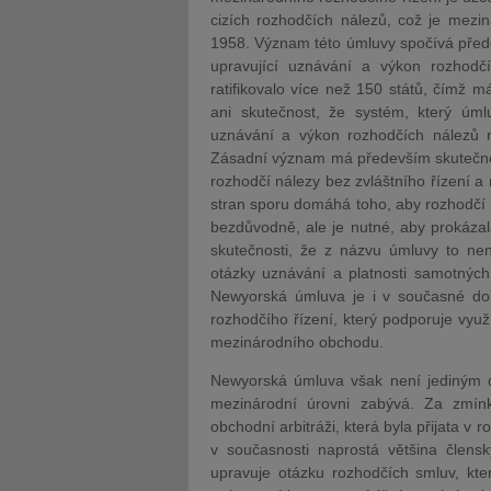
cizích rozhodčích nálezů, což je mezin
1958. Význam této úmluvy spočívá před
upravující uznávání a výkon rozhodčíh
ratifikovalo více než 150 států, čímž
ani skutečnost, že systém, který úmlu
uznávání a výkon rozhodčích nálezů na
Zásadní význam má především skutečnost
rozhodčí nálezy bez zvláštního řízení a
stran sporu domáhá toho, aby rozhodčí n
bezdůvodně, ale je nutné, aby prokáza
skutečnosti, že z názvu úmluvy to ne
otázky uznávání a platnosti samotných
Newyorská úmluva je i v současné d
rozhodčího řízení, který podporuje využ
mezinárodního obchodu.
Newyorská úmluva však není jediným d
mezinárodní úrovni zabývá. Za zmín
obchodní arbitráži, která byla přijata v
v současnosti naprostá většina člens
upravuje otázku rozhodčích smluv, kt