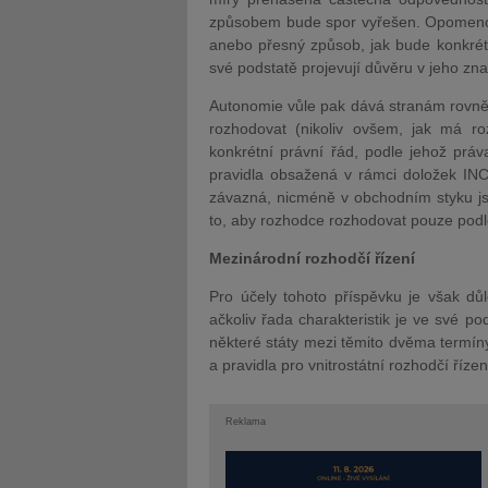
způsobem bude spor vyřešen. Opomenout 
anebo přesný způsob, jak bude konkrét
své podstatě projevují důvěru v jeho znal
Autonomie vůle pak dává stranám rovněž
rozhodovat (nikoliv ovšem, jak má ro
konkrétní právní řád, podle jehož prá
pravidla obsažená v rámci doložek IN
závazná, nicméně v obchodním styku js
to, aby rozhodce rozhodovat pouze podl
Mezinárodní rozhodčí řízení
Pro účely tohoto příspěvku je však dů
ačkoliv řada charakteristik je ve své p
některé státy mezi těmito dvěma termíny
a pravidla pro vnitrostátní rozhodčí říze
Reklama