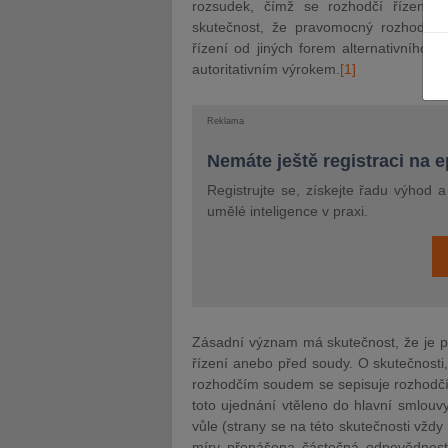
rozsudek, čímž se rozhodčí řízení 
skutečnost, že pravomocný rozhodčí ná
řízení od jiných forem alternativního 
autoritativním výrokem.
[1]
Reklama
JUDr. Tomá
Nemáte ještě registraci na 
Kurzy le
Registrujte se, získejte řadu výhod 
umělé inteligence v praxi.
Zásadní význam má skutečnost, že je pl
řízení anebo před soudy. O skutečnosti,
rozhodčím soudem se sepisuje rozhodčí 
toto ujednání vtěleno do hlavní smlouv
vůle (strany se na této skutečnosti vždy
míry přenášena částečná odpovědnost 