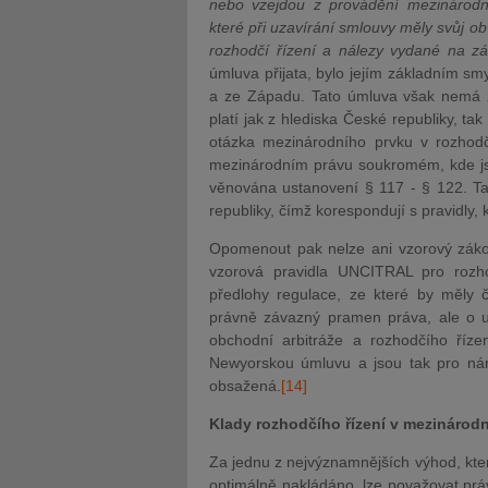
nebo vzejdou z provádění mezinárodn
které při uzavírání smlouvy měly svůj o
rozhodčí řízení a nálezy vydané na zá
úmluva přijata, bylo jejím základním 
a ze Západu. Tato úmluva však nemá 
platí jak z hlediska České republiky, tak
otázka mezinárodního prvku v rozhod
mezinárodním právu soukromém, kde jso
věnována ustanovení § 117 - § 122. Ta
republiky, čímž korespondují s pravidly,
Opomenout pak nelze ani vzorový záko
vzorová pravidla UNCITRAL pro rozho
předlohy regulace, ze které by měly č
právně závazný pramen práva, ale o ur
obchodní arbitráže a rozhodčího říze
Newyorskou úmluvu a jsou tak pro náro
obsažená.
[14]
Klady rozhodčího řízení v mezináro
Za jednu z nejvýznamnějších výhod, kter
optimálně nakládáno, lze považovat práv