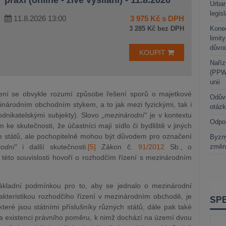
praxi (online - živé vysílání) - 11.8.2026
Urban
legis
11.8.2026 13:00
3 975 Kč s DPH
3 285 Kč bez DPH
Kone
limit
důvo
KOUPIT
Naříz
(PPWR
unii
ení se obvykle rozumí způsobe řešení sporů o majetkové
Odůvo
ezinárodním obchodním stykem, a to jak mezi fyzickými, tak i
otáz
odnikatelskými subjekty). Slovo
„mezinárodní“
je v kontextu
Odpo
ke skutečnosti, že účastníci mají sídlo či bydliště v jiných
ce států, ale pochopitelně mohou být důvodem pro označení
Byzny
odní“
i další skutečnosti.
[5]
Zákon č.
91/2012
Sb., o
změn
to souvislosti hovoří o rozhodčím řízení s mezinárodním
ákladní podmínkou pro to, aby se jednalo o mezinárodní
rakteristikou rozhodčího řízení v mezinárodním obchodě, je
které jsou státními příslušníky různých států, dále pak také
a existenci právního poměru, k nimž dochází na území dvou