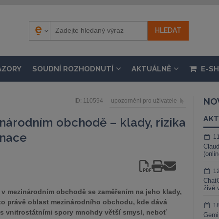
ÁZORY
SOUDNÍ ROZHODNUTÍ
AKTUÁLNĚ
E-S
NO
ID: 110594
upozornění pro uživatele
AKT
inárodním obchodě – klady, rizika
inace
1
Claud
(onli
1
ChatG
živé 
í v mezinárodním obchodě se zaměřením na jeho klady,
Je to právě oblast mezinárodního obchodu, kde dává
1
í s vnitrostátními spory mnohdy větší smysl, neboť
Gemin