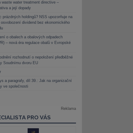
 waste water treatment directive –
lativa a její dopady
c prázdných holdingů? NSS upozorňuje na
y osvobození dividend bez ekonomického
du
ení o obalech a obalových odpadech
) – nová éra regulace obalů v Evropské
dnění rozhodnutí o nepoložení předběžné
ky Soudnímu dvoru EU
r
s a paragrafy, díl 39.: Jak na organizační
y ve společnosti