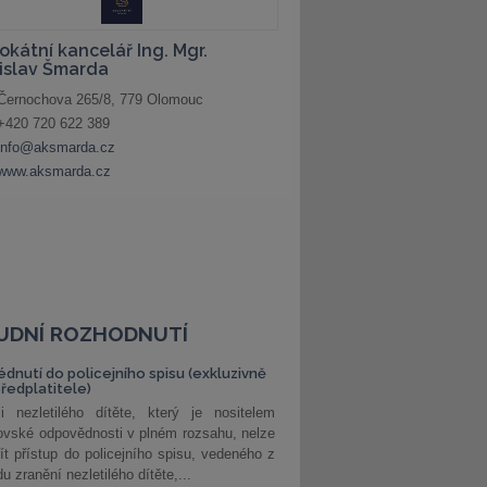
UDNÍ ROZHODNUTÍ
édnutí do policejního spisu (exkluzivně
předplatitele)
i nezletilého dítěte, který je nositelem
ovské odpovědnosti v plném rozsahu, nelze
ít přístup do policejního spisu, vedeného z
u zranění nezletilého dítěte,...