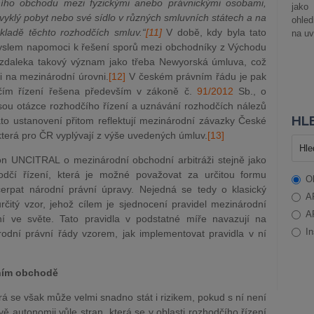
ího obchodu mezi fyzickými anebo právnickými osobami,
jako
bvyklý pobyt nebo své sídlo v různých smluvních státech a na
ohle
kladě těchto rozhodčích smluv.“
[11]
V době, kdy byla tato
na uv
smyslem napomoci k řešení sporů mezi obchodníky z Východu
zdaleka takový význam jako třeba Newyorská úmluva, což
 i na mezinárodní úrovni.
[12]
V českém právním řádu je pak
čím řízení řešena především v zákoně č.
91/2012
Sb., o
u otázce rozhodčího řízení a uznávání rozhodčích nálezů
HLE
to ustanovení přitom reflektují mezinárodní závazky České
 která pro ČR vyplývají z výše uvedených úmluv.
[13]
n UNCITRAL o mezinárodní obchodní arbitráži stejně jako
dčí řízení, která je možné považovat za určitou formu
O
erpat národní právní úpravy. Nejedná se tedy o klasický
A
čitý vzor, jehož cílem je sjednocení pravidel mezinárodní
A
ní ve světe. Tato pravidla v podstatné míře navazují na
In
dní právní řády vzorem, jak implementovat pravidla v ní
dním obchodě
á se však může velmi snadno stát i rizikem, pokud s ní není
ě autonomii vůle stran, která se v oblasti rozhodčího řízení