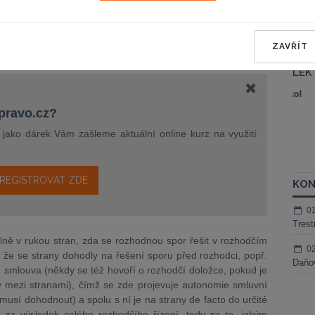
liší od soudního řešení sporů. Na druhou stranu právě
lez se vyznačuje také vykonatelností, odlišuje rozhodčí
řešení sporů, kde je obvykle spor ukončen dohodou, nikoliv
ZAVŘÍT
LEK
š Nielsen
JUDr. Tomáš Sokol
epravo.cz?
ktora
Kurzy lektora
a jako dárek Vám zašleme aktuální online kurz na využití
REGISTROVAT ZDE
KON
0
Trest
ně v rukou stran, zda se rozhodnou spor řešit v rozhodčím
0
 že se strany dohodly na řešení sporu před rozhodci, popř.
Daňov
smlouva (někdy se též hovoří o rozhodčí doložce, pokud je
y mezi stranami), čímž se zde projevuje autonomie smluvní
 musí dohodnout) a spolu s ní je na strany de facto do určité
za výsledek celého rozhodčího řízení, tedy za to, jakým