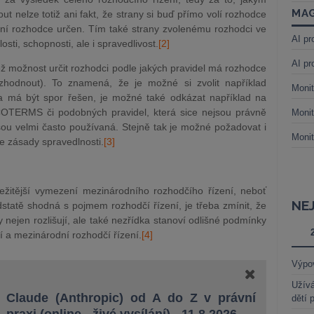
MAG
nelze totiž ani fakt, že strany si buď přímo volí rozhodce
ní rozhodce určen. Tím také strany zvolenému rozhodci ve
AI pr
osti, schopnosti, ale i spravedlivost.
[2]
AI pr
 možnost určit rozhodci podle jakých pravidel má rozhodce
zhodnout). To znamená, že je možné si zvolit například
Monit
va má být spor řešen, je možné také odkázat například na
COTERMS či podobných pravidel, která sice nejsou právně
Monit
ou velmi často používaná. Stejně tak je možné požadovat i
Monit
e zásady spravedlnosti.
[3]
ležitější vymezení mezinárodního rozhodčího řízení, neboť
NE
odstatě shodná s pojmem rozhodčí řízení, je třeba zmínit, že
 nejen rozlišují, ale také nezřídka stanoví odlišné podmínky
ní a mezinárodní rozhodčí řízení.
[4]
Výpo
Užívá
Claude (Anthropic) od A do Z v právní
dětí 