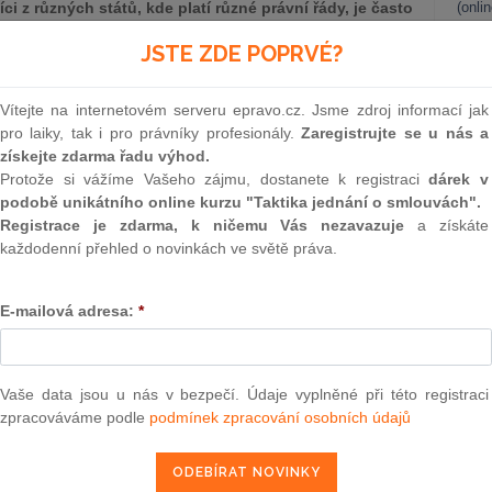
 z různých států, kde platí různé právní řády, je často
(onli
řízení a pravidlech, podle nichž bude rozhodce v
2
JSTE ZDE POPRVÉ?
ně jako třeba na jazyku, ve kterém bude rozhodčí řízení
Prakt
smluv
Vítejte na internetovém serveru epravo.cz. Jsme zdroj informací jak
daleko efektivnější řešení sporu mezi dvěma obchodníky z
0
pro laiky, tak i pro právníky profesionály.
Zaregistrujte se u nás a
ešena soudními orgány věcně a místně příslušného státu,
Prakt
získejte zdarma řadu výhod.
judik
tran neznala, což by s sebou neslo celou řadu dalších kroků,
Protože si vážíme Vašeho zájmu, dostanete k registraci
dárek v
ní tlumočníka, zajištění advokáta v zemi, kde je řízení vedeno
podobě unikátního online kurzu "Taktika jednání o smlouvách".
ovat jak klady, tak i rizika rozhodčího řízení v mezinárodním
ONL
Registrace je zdarma, k ničemu Vás nezavazuje
a získáte
ak formulovat doporučení pro obchodníky, jak se těchto rizik
každodenní přehled o novinkách ve světě práva.
Vnos
valor
soud
kteristiky
E-mailová adresa:
*
Výpo
h zdrojích chápáno jako jedna z forem alternativního řešení
neom
ejí jako na třetí formu řešení sporů, která je odlišná od
 d soudního řešení sporů. Důvodem, proč je rozhodčí řízení
Nová 
Vaše data jsou u nás v bezpečí. Údaje vyplněné při této registraci
orie, je skutečnost, že výstupem rozhodčího řízení je
zpracováváme podle
podmínek zpracování osobních údajů
Změn
 rozhodčí nález, pro který je charakteristické, že je jednak
energ
ěž vykonatelný. S tím je spojena skutečnost, že pokud je
né účinky jako rozsudek soudů, nicméně se nejedná o
Čern