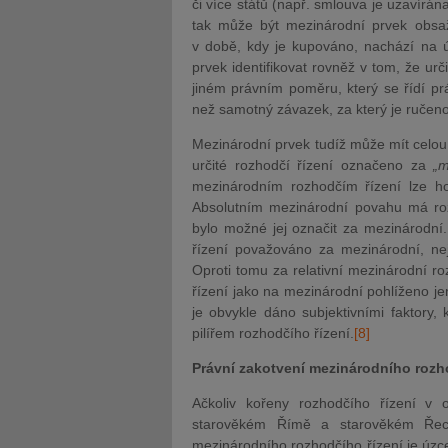
či více států (např. smlouva je uzavírána
tak může být mezinárodní prvek obsa
v době, kdy je kupováno, nachází na 
prvek identifikovat rovněž v tom, že ur
jiném právním poměru, který se řídí prá
než samotný závazek, za který je ručeno
Mezinárodní prvek tudíž může mít celou 
určité rozhodčí řízení označeno za
„m
mezinárodním rozhodčím řízení lze h
Absolutním mezinárodní povahu má rozh
bylo možné jej označit za mezinárodní.
řízení považováno za mezinárodní, nejs
Oproti tomu za relativní mezinárodní ro
řízení jako na mezinárodní pohlíženo je
je obvykle dáno subjektivními faktory,
pilířem rozhodčího řízení.
[8]
Právní zakotvení mezinárodního rozh
Ačkoliv kořeny rozhodčího řízení v 
starověkém Římě a starověkém Řec
mezinárodního rozhodčího řízení je úzc