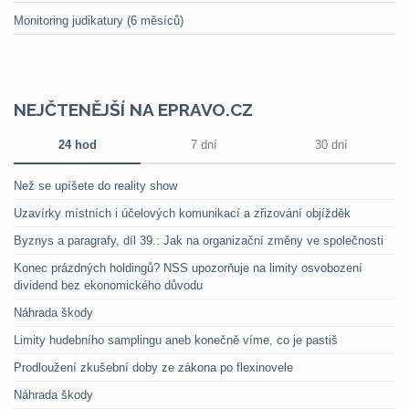
Monitoring judikatury (6 měsíců)
NEJČTENĚJŠÍ NA EPRAVO.CZ
24 hod
7 dní
30 dní
Než se upíšete do reality show
Uzavírky místních i účelových komunikací a zřizování objížděk
Byznys a paragrafy, díl 39.: Jak na organizační změny ve společnosti
Konec prázdných holdingů? NSS upozorňuje na limity osvobození
dividend bez ekonomického důvodu
Náhrada škody
Limity hudebního samplingu aneb konečně víme, co je pastiš
Prodloužení zkušební doby ze zákona po flexinovele
Náhrada škody