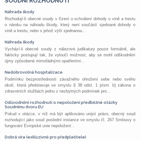
SOUDNÍ ROZHODNUTÍ
Náhrada škody
Rozhodují-li obecné soudy v řízení o schválení dohody o vině a trestu
o nároku na náhradu škody, který není součástí sjednané dohody o
vině a trestu, nebo s jehož výší sjednanou...
Náhrada škody
Vychází-li obecné soudy z nálezové judikatury pouze formálně, ale
fakticky postupují tak, že vyloučí možnost, aby se mohl odškodnění
újmy způsobené mimořádnými opatřeními...
Nedobrovolná hospitalizace
Podmínku bezprostřednosti závažného ohrožení sebe nebo svého
okolí, která představuje ve smyslu § 38 odst. 1 písm. b) zákona o
zdravotních službách jednu z nezbytných podmínek pro...
Odůvodnění rozhodnutí o nepoložení předběžné otázky
Soudnímu dvoru EU
Pokud v otázce, v níž má být aplikováno unijní právo, obecný soud
rozhodující jako soud poslední instance ve smyslu čl. 267 Smlouvy o
fungování Evropské unie nepoložení...
Dobrá víra (exkluzivně pro předplatitele)