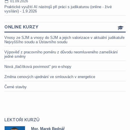
01.09.2026
Praktické využití AI nástrojů při práci s judikaturou (online - živé
vysílání) - 1.9.2026
ONLINE KURZY
Vnosy ze SJM a vnosy do SJM a jejich valorizace v aktuální judikatuře
Nejvyššího soudu a Ústavního soudu
Výpověď z pracovního poměru z důvodu neomluveného zameškání
jedné směny
Nová „tlačítková povinnost“ pro e-shopy
Změna cenových ujednání ve smlouvách v energetice
Černé stavby
LEKTOŘI KURZŮ
Mgr. Marek Bednář