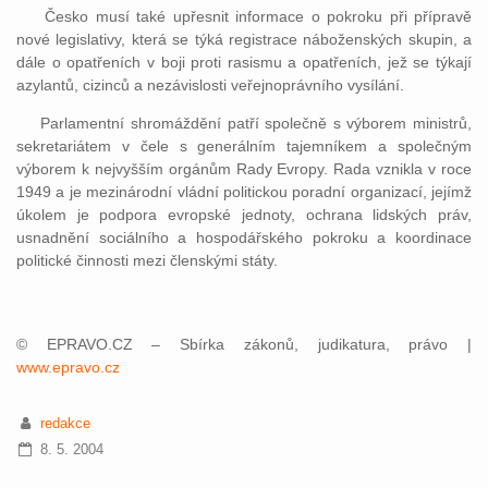
Česko musí také upřesnit informace o pokroku při přípravě
nové legislativy, která se týká registrace náboženských skupin, a
dále o opatřeních v boji proti rasismu a opatřeních, jež se týkají
azylantů, cizinců a nezávislosti veřejnoprávního vysílání.
Parlamentní shromáždění patří společně s výborem ministrů,
sekretariátem v čele s generálním tajemníkem a společným
výborem k nejvyšším orgánům Rady Evropy. Rada vznikla v roce
1949 a je mezinárodní vládní politickou poradní organizací, jejímž
úkolem je podpora evropské jednoty, ochrana lidských práv,
usnadnění sociálního a hospodářského pokroku a koordinace
politické činnosti mezi členskými státy.
© EPRAVO.CZ – Sbírka zákonů, judikatura, právo |
www.epravo.cz
redakce
8. 5. 2004