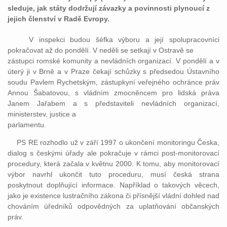
sleduje, jak státy dodržují závazky a povinnosti plynoucí z
jejich členství v Radě Evropy.
V inspekci budou šéfka výboru a její spolupracovníci
pokračovat až do pondělí. V neděli se setkají v Ostravě se
zástupci romské komunity a nevládních organizací. V pondělí a v
úterý ji v Brně a v Praze čekají schůzky s předsedou Ústavního
soudu Pavlem Rychetským, zástupkyní veřejného ochránce práv
Annou Šabatovou, s vládním zmocněncem pro lidská práva
Janem Jařabem a s představiteli nevládních organizací,
ministerstev, justice a
parlamentu.
PS RE rozhodlo už v září 1997 o ukončení monitoringu Česka,
dialog s českými úřady ale pokračuje v rámci post-monitorovací
procedury, která začala v květnu 2000. K tomu, aby monitorovací
výbor navrhl ukončit tuto proceduru, musí česká strana
poskytnout doplňující informace. Například o takových věcech,
jako je existence lustračního zákona či přísnější vládní dohled nad
chováním úředníků odpovědných za uplatňování občanských
práv.