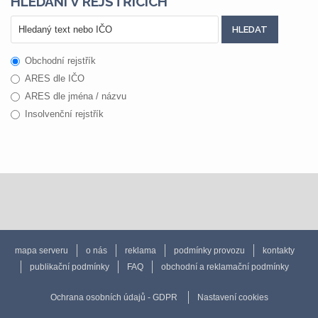
HLEDÁNÍ V REJSTŘÍCÍCH
Obchodní rejstřík
ARES dle IČO
ARES dle jména / názvu
Insolvenční rejstřík
mapa serveru
o nás
reklama
podmínky provozu
kontakty
publikační podmínky
FAQ
obchodní a reklamační podmínky
Ochrana osobních údajů - GDPR
Nastavení cookies