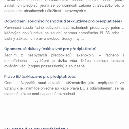
zvláštních předpisů, jedná se po účinnosti zákona č. 298/2016 Sb. o
nedostatek obsahových náležitostí upravených v...
Odůvodnění soudního rozhodnutí (exkluzivně pro předplatitele)
Povinnost soudů řádně odůvodnit svá rozhodnutí představuje jeden z
klíčových prvků práva na soudní ochranu chráněného čl. 36 odst. 1
Listiny základních práv a svobod. Soudy mají...
Opomenuté důkazy (exkluzivně pro předplatitele)
Jedním z nezbytných předpokladů jakéhokoliv – řádného i
mimořádného – vydržení je držba věci. Držba zahrnuje faktické
ovládání věci (corpus possessionis) a současně...
Právo EU (exkluzivně pro předplatitele)
Odmítl-li Nejvyšší soud dovolání stěžovatelky jako nepřípustné ve
vztahu k její námitce ohledně aplikace práva EU s odůvodněním, že na
uvedené otázce není napadené rozhodnutí...