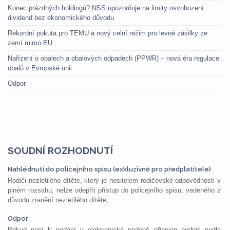
Konec prázdných holdingů? NSS upozorňuje na limity osvobození
dividend bez ekonomického důvodu
Rekordní pokuta pro TEMU a nový celní režim pro levné zásilky ze
zemí mimo EU
Nařízení o obalech a obalových odpadech (PPWR) – nová éra regulace
obalů v Evropské unii
Odpor
SOUDNÍ ROZHODNUTÍ
Nahlédnutí do policejního spisu (exkluzivně pro předplatitele)
Rodiči nezletilého dítěte, který je nositelem rodičovské odpovědnosti v
plném rozsahu, nelze odepřít přístup do policejního spisu, vedeného z
důvodu zranění nezletilého dítěte,...
Odpor
Pokud není k podání v elektronické podobě připojen podpis podle