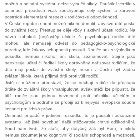
možná a selhání systému nelze vyloučit nikdy. Paušální verdikt v
osmnácti případech však zpochybňuje celý systém a zároveň
postrádá elementární respekt k rodičovské odpovědnosti.
V České republice není možné nikoho donutit, aby své dítě poslal
do zvláštní školy. Přestup se děje vždy s aktivní účastí rodičů. Na
návrh kohokoli (nejčastěji učitele či psychologa) rodiče dítě
mohou, ale nemusejí odvést do pedagogicko-psychologické
poradny, kde žákovy schopnosti posoudí. Rodiče pak s výsledkem
posudku nemusí nikoho, ani školu, seznamovat. Stejně jako
neexistuje učitel či ředitel školy oprávněný nařizovat rodičům, že
dítě mají poslat do zvláštní školy, nesmí v Česku být žádná
zvláštní škola, která přijímá dítě proti vůli rodičů.
Jistě si můžeme představit, že se nechají rodiče do přestupu
dítěte do zvláštní školy vmanipulovat, avšak stěží lze připustit, že
titíž rodiče jsou jednou bezmocní proti několika učitelům a
psychologům a podruhé se probijí až k nejvyšší evropské soudní
instanci pro lidská práva.
Osmnáct případů v jediném rozsudku, to je paušální odsouzení
systému, jež jistě povzbudí další stěžovatele chtivé odškodnění.
Soud nám tvrdí, že stačí, aby dotyčný žák byl Rom, a nikdo
nemusí zkoumat jeho kognitivní či sociální schopnosti a možnosti,