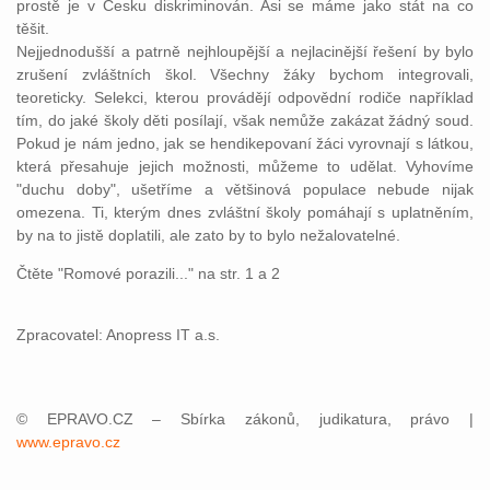
prostě je v Česku diskriminován. Asi se máme jako stát na co
těšit.
Nejjednodušší a patrně nejhloupější a nejlacinější řešení by bylo
zrušení zvláštních škol. Všechny žáky bychom integrovali,
teoreticky. Selekci, kterou provádějí odpovědní rodiče například
tím, do jaké školy děti posílají, však nemůže zakázat žádný soud.
Pokud je nám jedno, jak se hendikepovaní žáci vyrovnají s látkou,
která přesahuje jejich možnosti, můžeme to udělat. Vyhovíme
"duchu doby", ušetříme a většinová populace nebude nijak
omezena. Ti, kterým dnes zvláštní školy pomáhají s uplatněním,
by na to jistě doplatili, ale zato by to bylo nežalovatelné.
Čtěte "Romové porazili..." na str. 1 a 2
Zpracovatel: Anopress IT a.s.
© EPRAVO.CZ – Sbírka zákonů, judikatura, právo |
www.epravo.cz