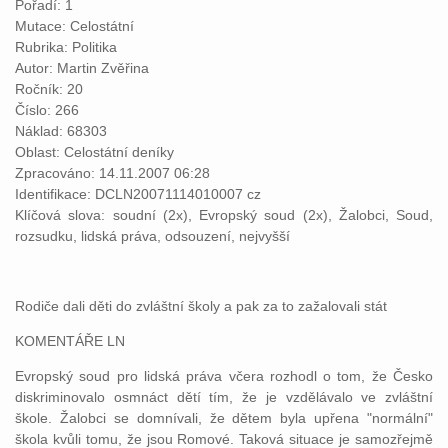
Pořadí: 1
Mutace: Celostátní
Rubrika: Politika
Autor: Martin Zvěřina
Ročník: 20
Číslo: 266
Náklad: 68303
Oblast: Celostátní deníky
Zpracováno: 14.11.2007 06:28
Identifikace: DCLN20071114010007 cz
Klíčová slova: soudní (2x), Evropský soud (2x), Žalobci, Soud,
rozsudku, lidská práva, odsouzení, nejvyšší
Rodiče dali děti do zvláštní školy a pak za to zažalovali stát
KOMENTÁŘE LN
Evropský soud pro lidská práva včera rozhodl o tom, že Česko
diskriminovalo osmnáct dětí tím, že je vzdělávalo ve zvláštní
škole. Žalobci se domnívali, že dětem byla upřena "normální"
škola kvůli tomu, že jsou Romové. Taková situace je samozřejmě