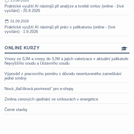
25.08.2026
Praktické využití AI nástrojů při analýze a tvorbě smluv (online - živé
vysílání) - 25.8.2026
01.09.2026
Praktické využití AI nástrojů při práci s judikaturou (online - živé
vysílání) - 1.9.2026
ONLINE KURZY
Vnosy ze SJM a vnosy do SJM a jejich valorizace v aktuální judikatuře
Nejvyššího soudu a Ústavního soudu
Výpověď z pracovního poměru z důvodu neomluveného zameškání
jedné směny
Nová „tlačítková povinnost“ pro e-shopy
Změna cenových ujednání ve smlouvách v energetice
Černé stavby