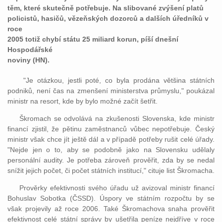
těm, které skutečně potřebuje. Na slibované zvýšení platů
policistů, hasičů, vězeňských dozorců a dalších úředníků v
roce
2005 totiž chybí státu 25 miliard korun, píší dnešní
Hospodářské
noviny (HN).
"Je otázkou, jestli poté, co byla prodána většina státních
podniků, není čas na zmenšení ministerstva průmyslu," poukázal
ministr na resort, kde by bylo možné začít šetřit.
Škromach se odvolává na zkušenosti Slovenska, kde ministr
financí zjistil, že pětinu zaměstnanců vůbec nepotřebuje. Český
ministr však chce jít ještě dál a v případě potřeby rušit celé úřady.
"Nejde jen o to, aby se podobně jako na Slovensku udělaly
personální audity. Je potřeba zároveň prověřit, zda by se nedal
snížit jejich počet, či počet státních institucí," cituje list Škromacha.
Prověrky efektivnosti svého úřadu už avizoval ministr financí
Bohuslav Sobotka (ČSSD). Úspory ve státním rozpočtu by se
však projevily až roce 2006. Také Škromachova snaha prověřit
efektivnost celé státní správy by ušetřila peníze nejdříve v roce