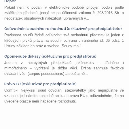
Odpor
Pokud není k podání v elektronické podobě připojen podpis podle
zvláštních předpisů, jedná se po účinnosti zákona č. 298/2016 Sb. o
nedostatek obsahových náležitostí upravených v...
Odůvodnění soudního rozhodnutí (exkluzivně pro předplatitele)
Povinnost soudů řádně odůvodnit svá rozhodnutí představuje jeden z
klíčových prvků práva na soudní ochranu chráněného čl. 36 odst. 1
Listiny základních práv a svobod. Soudy mají...
Opomenuté důkazy (exkluzivně pro předplatitele)
Jedním z nezbytných předpokladů jakéhokoliv – řádného i
mimořádného – vydržení je držba věci. Držba zahrnuje faktické
ovládání věci (corpus possessionis) a současně...
Právo EU (exkluzivně pro předplatitele)
Odmítl-li Nejvyšší soud dovolání stěžovatelky jako nepřípustné ve
vztahu k její námitce ohledně aplikace práva EU s odůvodněním, že na
uvedené otázce není napadené rozhodnutí...