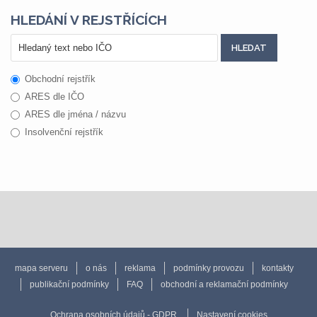
HLEDÁNÍ V REJSTŘÍCÍCH
Obchodní rejstřík
ARES dle IČO
ARES dle jména / názvu
Insolvenční rejstřík
mapa serveru
o nás
reklama
podmínky provozu
kontakty
publikační podmínky
FAQ
obchodní a reklamační podmínky
Ochrana osobních údajů - GDPR
Nastavení cookies