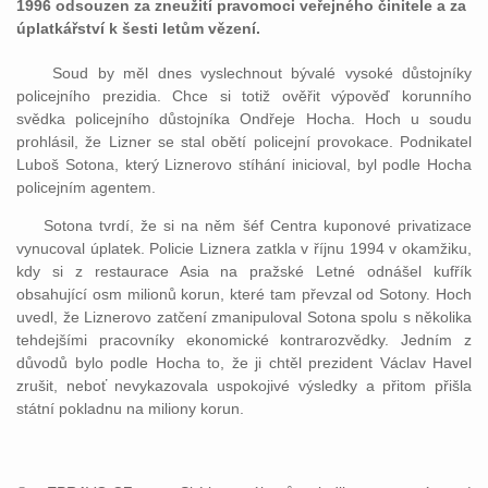
1996 odsouzen za zneužití pravomoci veřejného činitele a za
úplatkářství k šesti letům vězení.
Soud by měl dnes vyslechnout bývalé vysoké důstojníky
policejního prezidia. Chce si totiž ověřit výpověď korunního
svědka policejního důstojníka Ondřeje Hocha. Hoch u soudu
prohlásil, že Lizner se stal obětí policejní provokace. Podnikatel
Luboš Sotona, který Liznerovo stíhání inicioval, byl podle Hocha
policejním agentem.
Sotona tvrdí, že si na něm šéf Centra kuponové privatizace
vynucoval úplatek. Policie Liznera zatkla v říjnu 1994 v okamžiku,
kdy si z restaurace Asia na pražské Letné odnášel kufřík
obsahující osm milionů korun, které tam převzal od Sotony. Hoch
uvedl, že Liznerovo zatčení zmanipuloval Sotona spolu s několika
tehdejšími pracovníky ekonomické kontrarozvědky. Jedním z
důvodů bylo podle Hocha to, že ji chtěl prezident Václav Havel
zrušit, neboť nevykazovala uspokojivé výsledky a přitom přišla
státní pokladnu na miliony korun.