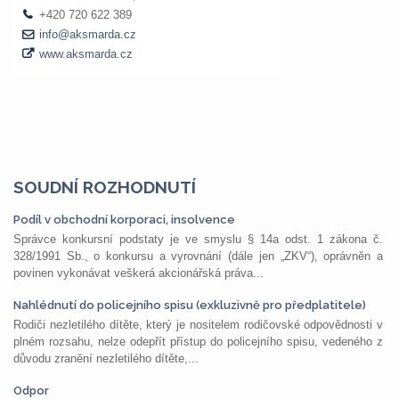
SOUDNÍ ROZHODNUTÍ
Podíl v obchodní korporaci, insolvence
Správce konkursní podstaty je ve smyslu § 14a odst. 1 zákona č.
328/1991 Sb., o konkursu a vyrovnání (dále jen „ZKV“), oprávněn a
povinen vykonávat veškerá akcionářská práva...
Nahlédnutí do policejního spisu (exkluzivně pro předplatitele)
Rodiči nezletilého dítěte, který je nositelem rodičovské odpovědnosti v
plném rozsahu, nelze odepřít přístup do policejního spisu, vedeného z
důvodu zranění nezletilého dítěte,...
Odpor