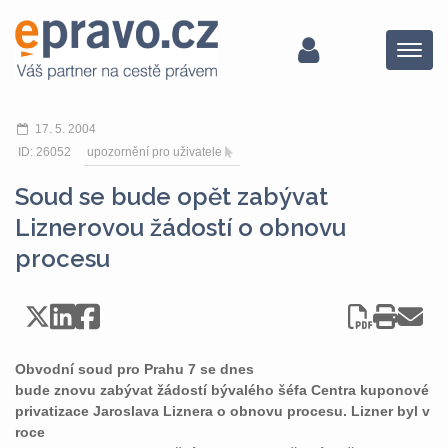
Menu
17. 5. 2004
ID: 26052
upozornění pro uživatele
Soud se bude opět zabývat
Liznerovou žádostí o obnovu
procesu
Obvodní soud pro Prahu 7 se dnes
bude znovu zabývat žádostí bývalého šéfa Centra kuponové
privatizace Jaroslava Liznera o obnovu procesu. Lizner byl v
roce