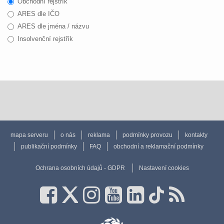
Obchodní rejstřík
ARES dle IČO
ARES dle jména / názvu
Insolvenční rejstřík
mapa serveru
o nás
reklama
podmínky provozu
kontakty
publikační podmínky
FAQ
obchodní a reklamační podmínky
Ochrana osobních údajů - GDPR
Nastavení cookies