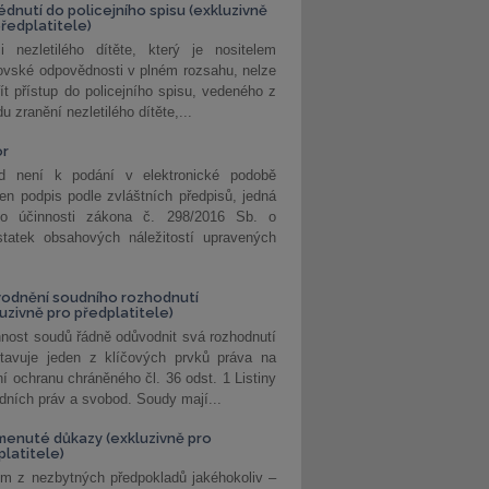
édnutí do policejního spisu (exkluzivně
předplatitele)
i nezletilého dítěte, který je nositelem
ovské odpovědnosti v plném rozsahu, nelze
ít přístup do policejního spisu, vedeného z
u zranění nezletilého dítěte,...
or
d není k podání v elektronické podobě
jen podpis podle zvláštních předpisů, jedná
o účinnosti zákona č. 298/2016 Sb. o
statek obsahových náležitostí upravených
odnění soudního rozhodnutí
luzivně pro předplatitele)
nost soudů řádně odůvodnit svá rozhodnutí
stavuje jeden z klíčových prvků práva na
í ochranu chráněného čl. 36 odst. 1 Listiny
dních práv a svobod. Soudy mají...
enuté důkazy (exkluzivně pro
platitele)
m z nezbytných předpokladů jakéhokoliv –