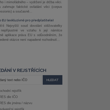
ho i mimořádného – vydržení je držba věci.
 zahrnuje faktické ovládání věci (corpus
ssionis) a současně...
o EU (exkluzivně pro předplatitele)
l-li Nejvyšší soud dovolání stěžovatelky
 nepřípustné ve vztahu k její námitce
dně aplikace práva EU s odůvodněním, že
edené otázce není napadené rozhodnutí...
DÁNÍ V REJSTŘÍCÍCH
bchodní rejstřík
RES dle IČO
RES dle jména / názvu
solvenční rejstřík