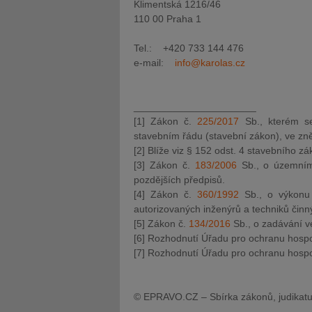
Klimentská 1216/46
110 00 Praha 1
Tel.: +420 733 144 476
e-mail:
info@karolas.cz
______________________
[1] Zákon č.
225/2017
Sb., kterém s
stavebním řádu (stavební zákon), ve zněn
[2] Blíže viz § 152 odst. 4 stavebního zá
[3] Zákon č.
183/2006
Sb., o územním 
pozdějších předpisů.
[4] Zákon č.
360/1992
Sb., o výkonu 
autorizovaných inženýrů a techniků činn
[5] Zákon č.
134/2016
Sb., o zadávání v
[6] Rozhodnutí Úřadu pro ochranu hospo
[7] Rozhodnutí Úřadu pro ochranu hospo
© EPRAVO.CZ – Sbírka zákonů, judikatu