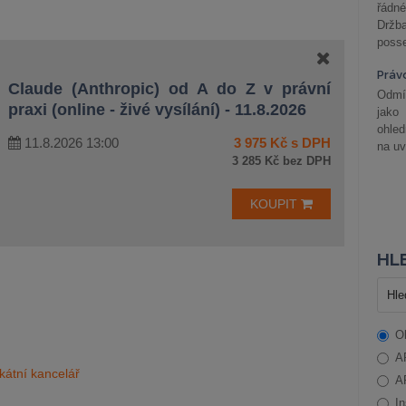
řádné
Držba
posse
Práv
Claude (Anthropic) od A do Z v právní
Odmít
praxi (online - živé vysílání) - 11.8.2026
jako
ohle
11.8.2026 13:00
3 975 Kč s DPH
na uv
3 285 Kč bez DPH
KOUPIT
HLE
O
A
kátní kancelář
A
In