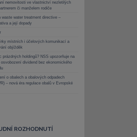
ní nemovitosti ve vlastnictví nezletilých
partnerem či manželem rodiče
 waste water treatment directive –
lativa a její dopady
r
rky místních i účelových komunikací a
vání objížděk
c prázdných holdingů? NSS upozorňuje na
y osvobození dividend bez ekonomického
du
ení o obalech a obalových odpadech
) – nová éra regulace obalů v Evropské
UDNÍ ROZHODNUTÍ