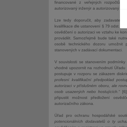
financované z veřejných rozpočtů t
autorizovaný inženýr a autorizovaný tech
Lze tedy doporučit, aby zadavatel j
kvalifikace dle ustanovení § 79 odst. 2
osvědčení o autorizaci ve vztahu ke kon
JUDr. Tomáš Nielsen
provádět. Samozřejmě bude také nutné
JUDr. Tom
osobě technického dozoru umožnit p
Kurzy lektora
Kurzy le
stanovených v zadávací dokumentaci.
V souvislosti se stanovením podmínky 
vhodné upozornit na rozhodnutí Úřadu 
postupuje v rozporu se zákazem diskr
profesní kvalifikační předpoklad pos
autorizaci v příslušném oboru, ale rov
osob usazených nebo hostujících.“
[6
připustit možnost předložení osvěd
autorizačního zákona.
Úřad pro ochranu hospodářské soutě
potencionálních dodavatelů o ty ucha