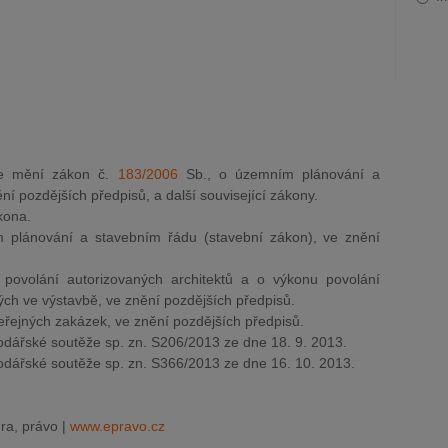
e mění zákon č.
183/2006
Sb., o územním plánování a
í pozdějších předpisů, a další související zákony.
kona.
plánování a stavebním řádu (stavební zákon), ve znění
povolání autorizovaných architektů a o výkonu povolání
ých ve výstavbě, ve znění pozdějších předpisů.
eřejných zakázek, ve znění pozdějších předpisů.
dářské soutěže sp. zn. S206/2013 ze dne 18. 9. 2013.
dářské soutěže sp. zn. S366/2013 ze dne 16. 10. 2013.
ra, právo |
www.epravo.cz