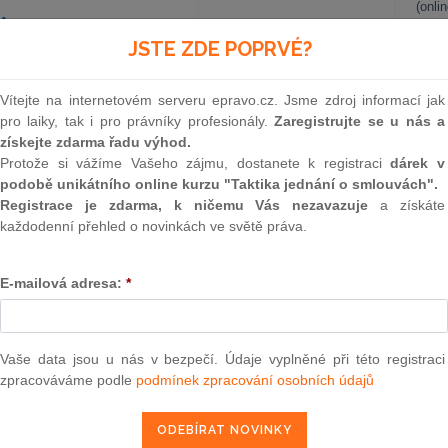
(onli
2
JSTE ZDE POPRVÉ?
Prakt
smluv
Vítejte na internetovém serveru epravo.cz. Jsme zdroj informací jak
0
pro laiky, tak i pro právníky profesionály.
Zaregistrujte se u nás a
Prakt
získejte zdarma řadu výhod.
judik
] stanoven výslovný požadavek na provádění technického
Protože si vážíme Vašeho zájmu, dostanete k registraci
dárek v
soby, která má autorizaci dle autorizačního zákona.[4]
podobě unikátního online kurzu "Taktika jednání o smlouvách".
ONL
elem a má při zadání zakázky na stavební práce povinnost
Registrace je zdarma, k ničemu Vás nezavazuje
a získáte
 veřejných zakázek[5], tak neměl povinnost v zadávací
každodenní přehled o novinkách ve světě práva.
Vnos
zoru autorizovanou osobou stanovit.
valor
soud
E-mailová adresa:
*
ze strany zadavatelů i přesto autorizace vyžadována, avšak
Výpo
ikace; požadavek byl tedy splněn, pokud právnická osoba,
neom
orizací disponovala. Reálně potom mohl stavbu dozorovat
 neměl.
Nová 
Vaše data jsou u nás v bezpečí. Údaje vyplněné při této registraci
zpracováváme podle
podmínek zpracování osobních údajů
Změn
018 možná. Novela stavebního zákona zavedla povinnost
„…
energ
ad prováděním stavby
fyzickou osobou oprávněnou podle
ádět technický dozor stavebníka nad prováděním stavby
Čern