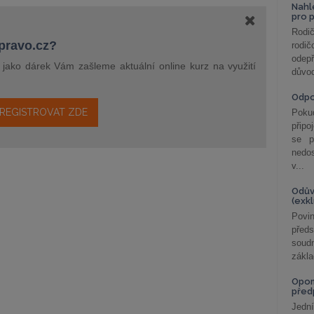
Nahl
pro 
Rodič
epravo.cz?
rodič
odepř
a jako dárek Vám zašleme aktuální online kurz na využití
důvod
Odp
REGISTROVAT ZDE
Poku
připo
se p
nedo
v...
Odův
(exk
Povin
před
soudn
zákla
Opom
před
Jední