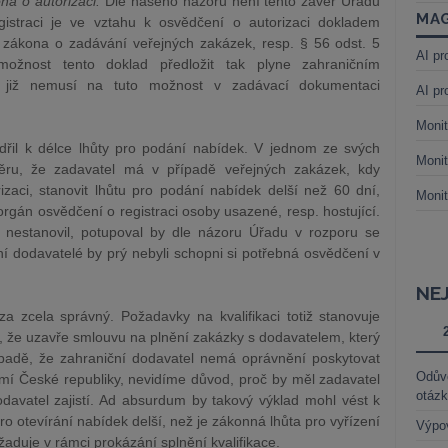
na o autorizaci.
Dle našeho názoru není tento závěr Úřadu
MAG
gistraci je ve vztahu k osvědčení o autorizaci dokladem
zákona o zadávání veřejných zakázek, resp. § 56 odst. 5
AI pr
ožnost tento doklad předložit tak plyne zahraničním
k již nemusí na tuto možnost v zadávací dokumentaci
AI pr
Monit
ádřil k délce lhůty pro podání nabídek. V jednom ze svých
Monit
věru, že zadavatel má v případě veřejných zakázek, kdy
zaci, stanovit lhůtu pro podání nabídek delší než 60 dní,
Monit
orgán osvědčení o registraci osoby usazené, resp. hostující.
 nestanovil, potupoval by dle názoru Úřadu v rozporu se
í dodavatelé by prý nebyli schopni si potřebná osvědčení v
NE
 zcela správný. Požadavky na kvalifikaci totiž stanovuje
u, že uzavře smlouvu na plnění zakázky s dodavatelem, který
řípadě, že zahraniční dodavatel nemá oprávnění poskytovat
Odůvo
mí České republiky, nevidíme důvod, proč by měl zadavatel
otáz
odavatel zajistí. Ad absurdum by takový výklad mohl vést k
ro otevírání nabídek delší, než je zákonná lhůta pro vyřízení
Výpo
žaduje v rámci prokázání splnění kvalifikace.