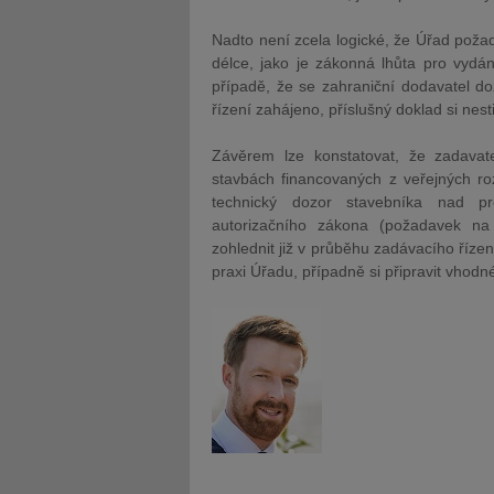
Nadto není zcela logické, že Úřad poža
délce, jako je zákonná lhůta pro vydán
případě, že se zahraniční dodavatel do
řízení zahájeno, příslušný doklad si nesti
Závěrem lze konstatovat, že zadavat
stavbách financovaných z veřejných rozp
technický dozor stavebníka nad p
autorizačního zákona (požadavek na 
zohlednit již v průběhu zadávacího říze
praxi Úřadu, případně si připravit vhod