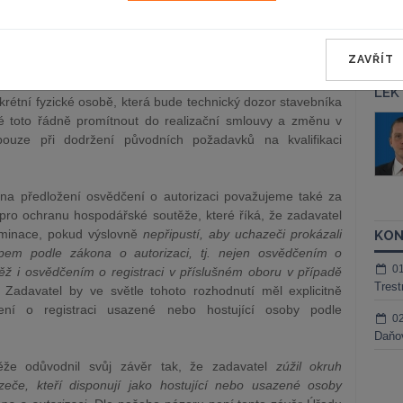
ak bude nadále oprávněn pouze autorizovaný architekt,
nik/stavitel podle autorizačního zákona.
ZAVŘÍT
iž v zadávací dokumentaci stanovil požadavek technické
 písm. d) zákona o zadávání veřejných zakázek na předložení
LEK
krétní fyzické osobě, která bude technický dozor stavebníka
 toto řádně promítnout do realizační smlouvy a změnu v
áš Sokol
JUDr. Martin Maisner, Ph.D.,
MCIArb
ouze při dodržení původních požadavků na kvalifikaci
ktora
Kurzy lektora
na předložení osvědčení o autorizaci považujeme také za
pro ochranu hospodářské soutěže, které říká, že zadavatel
iminace, pokud výslovně
nepřipustí, aby uchazeči prokázali
KON
tupem podle zákona o autorizaci, tj. nejen osvědčením o
0
něž i osvědčením o registraci v příslušném oboru v případě
Trest
] Zadavatel by ve světle tohoto rozhodnutí měl explicitně
čení o registraci usazené nebo hostující osoby podle
0
Daňov
že odůvodnil svůj závěr tak, že zadavatel
zúžil okruh
zeče, kteří disponují jako hostující nebo usazené osoby