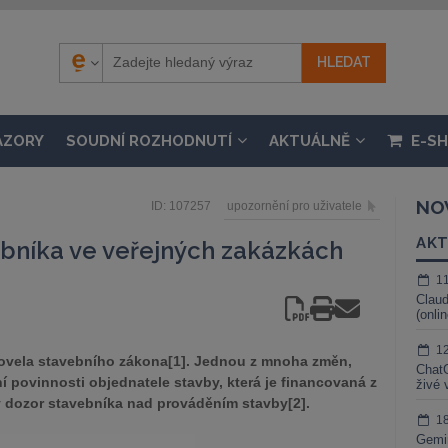
ÁZORY
SOUDNÍ ROZHODNUTÍ
AKTUÁLNĚ
E-S
NO
ID: 107257
upozornění pro uživatele
AKT
ebníka ve veřejných zakázkách
1
Claud
(onli
1
 novela stavebního zákona[1]. Jednou z mnoha změn,
ChatG
ní povinnosti objednatele stavby, která je financovaná z
živé 
ký dozor stavebníka nad prováděním stavby[2].
1
Gemin