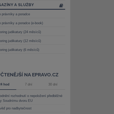
AZÍNY A SLUŽBY
o právníky a poradce
o právníky a poradce (e-book)
oring judikatury (24 měsíců)
oring judikatury (12 měsíců)
oring judikatury (6 měsíců)
JČTENĚJŠÍ NA EPRAVO.CZ
24 hod
7 dní
30 dní
dnění rozhodnutí o nepoložení předběžné
ky Soudnímu dvoru EU
věď pro nadbytečnost