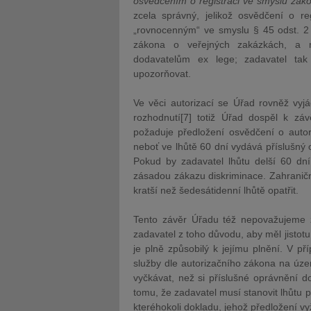
osvědčením o registraci ve smyslu záko
zcela správný, jelikož osvědčení o re
„rovnocenným“ ve smyslu § 45 odst. 2 
zákona o veřejných zakázkách, a m
dodavatelům ex lege; zadavatel ta
upozorňovat.
Ve věci autorizací se Úřad rovněž vyj
rozhodnutí[7] totiž Úřad dospěl k zá
požaduje předložení osvědčení o autori
neboť ve lhůtě 60 dní vydává příslušný 
Pokud by zadavatel lhůtu delší 60 dní
zásadou zákazu diskriminace. Zahraničn
kratší než šedesátidenní lhůtě opatřit.
Tento závěr Úřadu též nepovažujeme za
zadavatel z toho důvodu, aby měl jistot
je plně způsobilý k jejímu plnění. V p
služby dle autorizačního zákona na úze
vyčkávat, než si příslušné oprávnění d
tomu, že zadavatel musí stanovit lhůtu p
kteréhokoli dokladu, jehož předložení vy