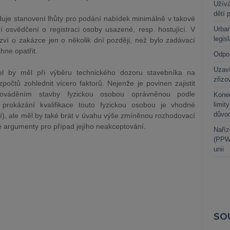
Užívá
dětí 
duje stanovení lhůty pro podání nabídek minimálně v takové
í osvědčení o registraci osoby usazené, resp. hostující. V
Urban
legis
zví o zakázce jen o několik dní později, než bylo zadávací
hne opatřit.
Odpo
Uzaví
el by měl při výběru technického dozoru stavebníka na
zřizo
očtů zohlednit vícero faktorů. Nejenže je povinen zajistit
rováděním stavby fyzickou osobou oprávněnou podle
Kone
prokázání kvalifikace touto fyzickou osobou je vhodné
limit
důvo
ní), ale měl by také brát v úvahu výše zmíněnou rozhodovací
né argumenty pro případ jejího neakceptování.
Naříz
(PPWR
unii
SO