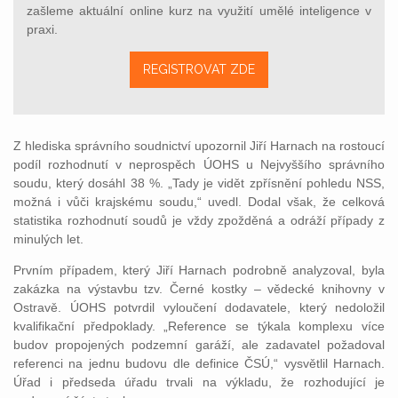
zašleme aktuální online kurz na využití umělé inteligence v
praxi.
REGISTROVAT ZDE
Z hlediska správního soudnictví upozornil Jiří Harnach na rostoucí
podíl rozhodnutí v neprospěch ÚOHS u Nejvyššího správního
soudu, který dosáhl 38 %. „Tady je vidět zpřísnění pohledu NSS,
možná i vůči krajskému soudu,“ uvedl. Dodal však, že celková
statistika rozhodnutí soudů je vždy zpožděná a odráží případy z
minulých let.
Prvním případem, který Jiří Harnach podrobně analyzoval, byla
zakázka na výstavbu tzv. Černé kostky – vědecké knihovny v
Ostravě. ÚOHS potvrdil vyloučení dodavatele, který nedoložil
kvalifikační předpoklady. „Reference se týkala komplexu více
budov propojených podzemní garáží, ale zadavatel požadoval
referenci na jednu budovu dle definice ČSÚ,“ vysvětlil Harnach.
Úřad i předseda úřadu trvali na výkladu, že rozhodující je