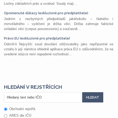
Listiny základních práv a svobod. Soudy mají...
Opomenuté důkazy (exkluzivně pro předplatitele)
Jedním z nezbytných předpokladů jakéhokoliv – řádného i
mimořádného – vydržení je držba věci. Držba zahrnuje faktické
ovládání věci (corpus possessionis) a současně...
Právo EU (exkluzivně pro předplatitele)
Odmítl-li Nejvyšší soud dovolání stěžovatelky jako nepřípustné ve
vztahu k její námitce ohledně aplikace práva EU s odůvodněním, že na
uvedené otázce není napadené rozhodnutí...
HLEDÁNÍ V REJSTŘÍCÍCH
Obchodní rejstřík
ARES dle IČO