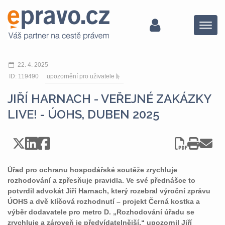
Menu
22. 4. 2025
ID: 119490
upozornění pro uživatele
JIŘÍ HARNACH - VEŘEJNÉ ZAKÁZKY
LIVE! - ÚOHS, DUBEN 2025
Úřad pro ochranu hospodářské soutěže zrychluje
rozhodování a zpřesňuje pravidla. Ve své přednášce to
potvrdil advokát Jiří Harnach, který rozebral výroční zprávu
ÚOHS a dvě klíčová rozhodnutí – projekt Černá kostka a
výběr dodavatele pro metro D. „Rozhodování úřadu se
zrychluje a zároveň je předvídatelnější,“ upozornil Jiří