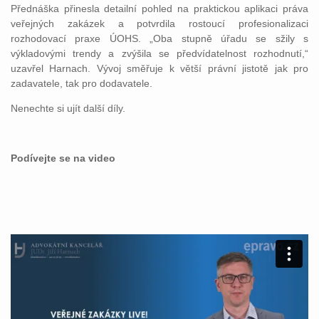
Přednáška přinesla detailní pohled na praktickou aplikaci práva
veřejných zakázek a potvrdila rostoucí profesionalizaci
rozhodovací praxe ÚOHS. „Oba stupně úřadu se sžily s
výkladovými trendy a zvýšila se předvídatelnost rozhodnutí,“
uzavřel Harnach. Vývoj směřuje k větší právní jistotě jak pro
zadavatele, tak pro dodavatele.
Nenechte si ujít další díly.
Podívejte se na video