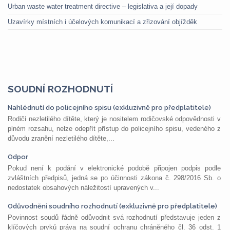
Urban waste water treatment directive – legislativa a její dopady
Uzavírky místních i účelových komunikací a zřizování objížděk
SOUDNÍ ROZHODNUTÍ
Nahlédnutí do policejního spisu (exkluzivně pro předplatitele)
Rodiči nezletilého dítěte, který je nositelem rodičovské odpovědnosti v
plném rozsahu, nelze odepřít přístup do policejního spisu, vedeného z
důvodu zranění nezletilého dítěte,...
Odpor
Pokud není k podání v elektronické podobě připojen podpis podle
zvláštních předpisů, jedná se po účinnosti zákona č. 298/2016 Sb. o
nedostatek obsahových náležitostí upravených v...
Odůvodnění soudního rozhodnutí (exkluzivně pro předplatitele)
Povinnost soudů řádně odůvodnit svá rozhodnutí představuje jeden z
klíčových prvků práva na soudní ochranu chráněného čl. 36 odst. 1