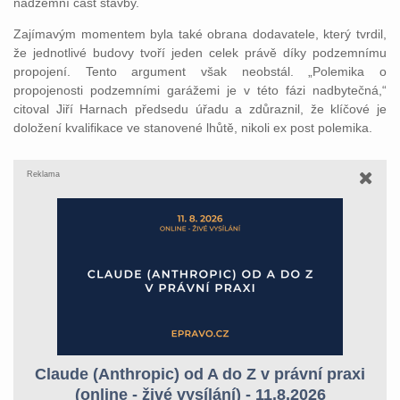
nadzemní část stavby.
Zajímavým momentem byla také obrana dodavatele, který tvrdil,
že jednotlivé budovy tvoří jeden celek právě díky podzemnímu
propojení. Tento argument však neobstál. „Polemika o
propojenosti podzemními garážemi je v této fázi nadbytečná,“
citoval Jiří Harnach předsedu úřadu a zdůraznil, že klíčové je
doložení kvalifikace ve stanovené lhůtě, nikoli ex post polemika.
Reklama
Claude (Anthropic) od A do Z v právní praxi
(online - živé vysílání) - 11.8.2026