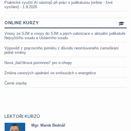
Praktické využití AI nástrojů při práci s judikaturou (online - živé
vysílání) - 1.9.2026
ONLINE KURZY
Vnosy ze SJM a vnosy do SJM a jejich valorizace v aktuální judikatuře
Nejvyššího soudu a Ústavního soudu
Výpověď z pracovního poměru z důvodu neomluveného zameškání
jedné směny
Nová „tlačítková povinnost“ pro e-shopy
Změna cenových ujednání ve smlouvách v energetice
Černé stavby
LEKTOŘI KURZŮ
Mgr. Marek Bednář