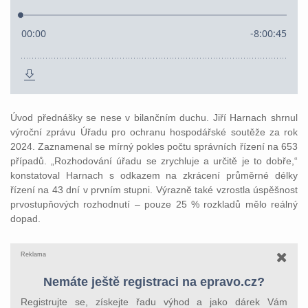
Úvod přednášky se nese v bilančním duchu. Jiří Harnach shrnul
výroční zprávu Úřadu pro ochranu hospodářské soutěže za rok
2024. Zaznamenal se mírný pokles počtu správních řízení na 653
případů. „Rozhodování úřadu se zrychluje a určitě je to dobře,“
konstatoval Harnach s odkazem na zkrácení průměrné délky
řízení na 43 dní v prvním stupni. Výrazně také vzrostla úspěšnost
prvostupňových rozhodnutí – pouze 25 % rozkladů mělo reálný
dopad.
Reklama
Nemáte ještě registraci na epravo.cz?
Registrujte se, získejte řadu výhod a jako dárek Vám