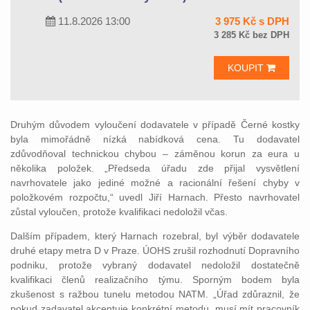
11.8.2026 13:00
3 975 Kč s DPH
3 285 Kč bez DPH
KOUPIT
Druhým důvodem vyloučení dodavatele v případě Černé kostky
byla mimořádně nízká nabídková cena. Tu dodavatel
zdůvodňoval technickou chybou – záměnou korun za eura u
několika položek. „Předseda úřadu zde přijal vysvětlení
navrhovatele jako jediné možné a racionální řešení chyby v
položkovém rozpočtu,“ uvedl Jiří Harnach. Přesto navrhovatel
zůstal vyloučen, protože kvalifikaci nedoložil včas.
Dalším případem, který Harnach rozebral, byl výběr dodavatele
druhé etapy metra D v Praze. ÚOHS zrušil rozhodnutí Dopravního
podniku, protože vybraný dodavatel nedoložil dostatečně
kvalifikaci členů realizačního týmu. Sporným bodem byla
zkušenost s ražbou tunelu metodou NATM. „Úřad zdůraznil, že
pokud zadavatel akcentuje konkrétní metodu, musí mít pracovník