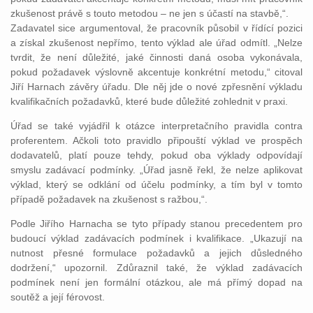
zkušenost právě s touto metodou – ne jen s účastí na stavbě,“.
Zadavatel sice argumentoval, že pracovník působil v řídící pozici
a získal zkušenost nepřímo, tento výklad ale úřad odmítl. „Nelze
tvrdit, že není důležité, jaké činnosti daná osoba vykonávala,
pokud požadavek výslovně akcentuje konkrétní metodu,“ citoval
Jiří Harnach závěry úřadu. Dle něj jde o nové zpřesnění výkladu
kvalifikačních požadavků, které bude důležité zohlednit v praxi.
Úřad se také vyjádřil k otázce interpretačního pravidla contra
proferentem. Ačkoli toto pravidlo připouští výklad ve prospěch
dodavatelů, platí pouze tehdy, pokud oba výklady odpovídají
smyslu zadávací podmínky. „Úřad jasně řekl, že nelze aplikovat
výklad, který se odklání od účelu podmínky, a tím byl v tomto
případě požadavek na zkušenost s ražbou,“.
Podle Jiřího Harnacha se tyto případy stanou precedentem pro
budoucí výklad zadávacích podmínek i kvalifikace. „Ukazují na
nutnost přesné formulace požadavků a jejich důsledného
dodržení,“ upozornil. Zdůraznil také, že výklad zadávacích
podmínek není jen formální otázkou, ale má přímý dopad na
soutěž a její férovost.