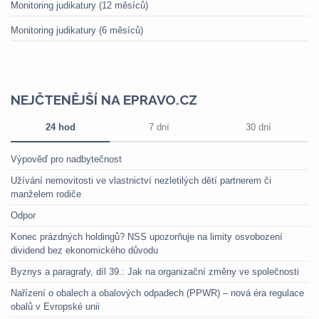
Monitoring judikatury (12 měsíců)
Monitoring judikatury (6 měsíců)
NEJČTENĚJŠÍ NA EPRAVO.CZ
24 hod
7 dní
30 dní
Výpověď pro nadbytečnost
Užívání nemovitosti ve vlastnictví nezletilých dětí partnerem či
manželem rodiče
Odpor
Konec prázdných holdingů? NSS upozorňuje na limity osvobození
dividend bez ekonomického důvodu
Byznys a paragrafy, díl 39.: Jak na organizační změny ve společnosti
Nařízení o obalech a obalových odpadech (PPWR) – nová éra regulace
obalů v Evropské unii