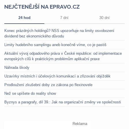
NEJČTENĚJŠÍ NA EPRAVO.CZ
24 hod
7 dní
30 dní
Konec prázdných holdingů? NSS upozorňuje na limity osvobození
dividend bez ekonomického důvodu
Limity hudebního samplingu aneb konečně víme, co je pastiš
Aktuální vývoj odpadového práva v České republice: od implementace
evropských cílů k praktickým problémům aplikační praxe
Náhrada škody
Uzavírky místních i účelových komunikací a zřizování objížděk
Prodloužení zkušební doby ze zákona po flexinovele
Než se upíšete do reality show
Byznys a paragrafy, díl 39.: Jak na organizační změny ve společnosti