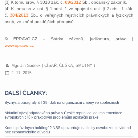
[3] K tomu srov. § 3018 zák. č.
89/2012
Sb., občanský zákoník.
[4] K tomu srov. ust. § 1 odst. 1 ve spojení s ust. § 2 odst. 1 zák.
č.
304/2013
Sb., o veřejných rejstřících právnických a fyzických
osob, ve znění pozdějších předpisů.
© EPRAVO.CZ – Sbírka zákonů, judikatura, právo |
www.epravo.cz
Mgr. Jiří Sadílek ( CÍSAŘ, ČEŠKA, SMUTNÝ )
2. 11. 2015
DALŠÍ ČLÁNKY:
Byznys a paragrafy, díl 39.: Jak na organizační změny ve společnosti
Aktuální vývoj odpadového práva v České republice: od implementace
evropských cílů k praktickým problémům aplikační praxe
Konec prázdných holdingů? NSS upozorňuje na limity osvobození dividend
bez ekonomického důvodu