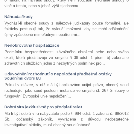
o nároku na náhradu škody, který není součástí sjednané dohody o
vině a trestu, nebo s jehož výší sjednanou...
Náhrada škody
Vychází-li obecné soudy z nálezové judikatury pouze formálně, ale
fakticky postupují tak, že vyloučí možnost, aby se mohl odškodnění
újmy způsobené mimořádnými opatřeními...
Nedobrovolná hospitalizace
Podmínku bezprostřednosti závažného ohrožení sebe nebo svého
okolí, která představuje ve smyslu § 38 odst. 1 písm. b) zákona o
zdravotních službách jednu z nezbytných podmínek pro...
Odůvodnění rozhodnutí o nepoložení předběžné otázky
Soudnímu dvoru EU
Pokud v otázce, v níž má být aplikováno unijní právo, obecný soud
rozhodující jako soud poslední instance ve smyslu čl. 267 Smlouvy o
fungování Evropské unie nepoložení...
Dobrá víra (exkluzivně pro předplatitele)
Má-li být dobrá víra nabyvatele podle § 984 odst. 1 zákona č. 89/2012
Sb., občanský zákoník, vyvrácena z důvodu nedostatečné
investigativní aktivity, musí obecný soud ústavně...