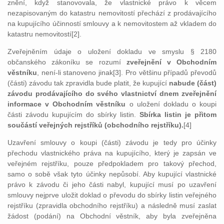
znění, když stanovovala, že vlastnické právo k věcem
nezapisovaným do katastru nemovitostí přechází z prodávajícího
na kupujícího účinností smlouvy a k nemovitostem až vkladem do
katastru nemovitostí[2].
Zveřejněním údaje o uložení dokladu ve smyslu § 2180
občanského zákoníku se rozumí
zveřejnění v Obchodním
věstníku
, není-li stanoveno jinak[3]. Pro většinu případů převodů
(části) závodu tak zpravidla bude platit, že kupující
nabude (část)
závodu prodávajícího do svého vlastnictví dnem zveřejnění
informace v Obchodním věstníku
o uložení dokladu o koupi
části závodu kupujícím do sbírky listin.
Sbírka listin je přitom
součástí veřejných rejstříků (obchodního rejstříku).
[4]
Uzavření smlouvy o koupi (části) závodu je tedy pro účinky
přechodu vlastnického práva na kupujícího, který je zapsán ve
veřejném rejstříku, pouze předpokladem pro takový přechod,
samo o sobě však tyto účinky nepůsobí. Aby kupující vlastnické
právo k závodu či jeho části nabyl, kupující musí po uzavření
smlouvy nejprve uložit doklad o převodu do sbírky listin veřejného
rejstříku (zpravidla obchodního rejstříku) a následně musí zaslat
žádost (podání) na Obchodní věstník, aby byla zveřejněna