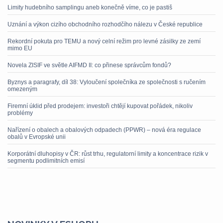
Limity hudebního samplingu aneb konečně víme, co je pastiš
Uznání a výkon cizího obchodního rozhodčího nálezu v České republice
Rekordní pokuta pro TEMU a nový celní režim pro levné zásilky ze zemí
mimo EU
Novela ZISIF ve světle AIFMD II: co přinese správcům fondů?
Byznys a paragrafy, díl 38: Vyloučení společníka ze společnosti s ručením
omezeným
Firemní úklid před prodejem: investoři chtějí kupovat pořádek, nikoliv
problémy
Nařízení o obalech a obalových odpadech (PPWR) – nová éra regulace
obalů v Evropské unii
Korporátní dluhopisy v ČR: růst trhu, regulatorní limity a koncentrace rizik v
segmentu podlimitních emisí