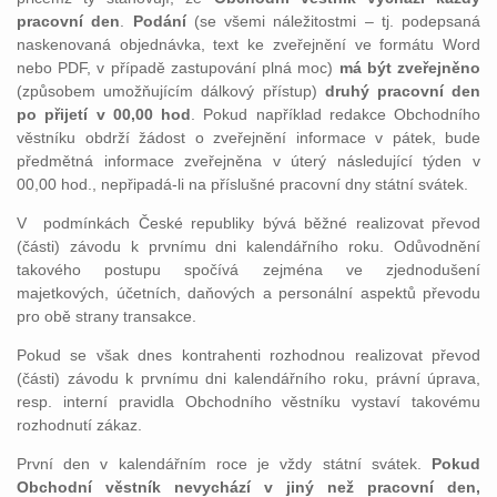
pracovní den
.
Podání
(se všemi náležitostmi – tj. podepsaná
naskenovaná objednávka, text ke zveřejnění ve formátu Word
nebo PDF, v případě zastupování plná moc)
má být zveřejněno
(způsobem umožňujícím dálkový přístup)
druhý pracovní den
po přijetí v 00,00 hod
. Pokud například redakce Obchodního
věstníku obdrží žádost o zveřejnění informace v pátek, bude
předmětná informace zveřejněna v úterý následující týden v
00,00 hod., nepřipadá-li na příslušné pracovní dny státní svátek.
V podmínkách České republiky bývá běžné realizovat převod
(části) závodu k prvnímu dni kalendářního roku. Odůvodnění
takového postupu spočívá zejména ve zjednodušení
majetkových, účetních, daňových a personální aspektů převodu
pro obě strany transakce.
Pokud se však dnes kontrahenti rozhodnou realizovat převod
(části) závodu k prvnímu dni kalendářního roku, právní úprava,
resp. interní pravidla Obchodního věstníku vystaví takovému
rozhodnutí zákaz.
První den v kalendářním roce je vždy státní svátek.
Pokud
Obchodní věstník nevychází v jiný než pracovní den,