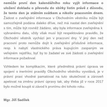
nemůže první den kalendářního roku vyjít informace o
uložení dokladu o převodu do sbírky listin právě z důvodu,
že tento den je státním svátkem a nikoliv pracovním dnem.
Žádost o zveřejnění informace v Obchodním věstníku může být
samozřejmě podána daleko dříve, než má nastat den zveřejnění
s tím, může být rovněž žádáno, aby byla informace zveřejněna k
vybranému datu, vždy však musí být respektováno pravidlo, že
Obchodní věstník vychází jen v pracovní dny. V jiný den než
pracovní proto nemůže dojít k zveřejnění příslušné informace,
resp. k nabytí vlastnického práva kupujícím zaspaným ve
veřejném rejstříku, byť by to žadatel ve své žádosti o zveřejnění
informace požadoval.
Vzhledem ke komplikacím, které předmětná právní úprava ve
spojení s inertními pravidly Obchodního věstníku vyvolává, je v
právní praxi vhodné pamatovat na tuto skutečnost a zároveň
apelovat na změnu právní úpravy tak, aby třeba již v roce 2017
bylo možné koupit si závod k prvnímu dni tohoto roku.
Mgr. Jiří Sadílek