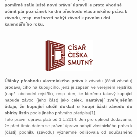
poměrně stále ještě nové právní úpravě je proto vhodné
učinit pár poznámek ke dni přechodu vlastnického práva k
závodu, resp. možnosti nabýt závod k prvnímu dni
kalendářního roku.
Účinky přechodu vlastnického práva
k závodu (části závodu)
prodávajícího na kupujícího, jenž je zapsán ve veřejném rejstříku
(např. obchodní rejstřík), resp. den, ke kterému takový kupující
nabude závod (jeho část) jako celek,
nastávají zveřejněním
údaje, že kupující uložil doklad o koupi části závodu do
sbírky listin
podle jiného právního předpisu[1].
Tato právní úprava platí od 1.1.2014. Jen pro úplnost dodáváme,
že před tímto datem se právní úprava nabytí vlastnického práva k
(části) podniku (závodu) významně odlišovala od současného