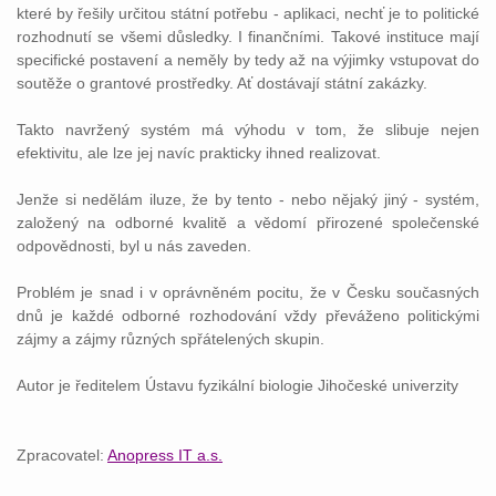
které by řešily určitou státní potřebu - aplikaci, nechť je to politické
rozhodnutí se všemi důsledky. I finančními. Takové instituce mají
specifické postavení a neměly by tedy až na výjimky vstupovat do
soutěže o grantové prostředky. Ať dostávají státní zakázky.
Takto navržený systém má výhodu v tom, že slibuje nejen
efektivitu, ale lze jej navíc prakticky ihned realizovat.
Jenže si nedělám iluze, že by tento - nebo nějaký jiný - systém,
založený na odborné kvalitě a vědomí přirozené společenské
odpovědnosti, byl u nás zaveden.
Problém je snad i v oprávněném pocitu, že v Česku současných
dnů je každé odborné rozhodování vždy převáženo politickými
zájmy a zájmy různých spřátelených skupin.
Autor je ředitelem
Ústavu
fyzikální biologie Jihočeské univerzity
Zpracovatel:
Anopress IT a.s.