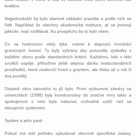
kvalitou.
Nejjednodušší by bylo stanovit základní pravidla a podle nich se
řídit. Například že všechny akademické instituce, ať se jmenují
jakkoliv, mají vzdělávat. Ku prospěchu by to bylo všem.
Co se hodnocení vědy týká, máme k dispozici množství
grantových komisí. Ty byly vybrány aby posoudily výsledky v
každém oboru podle standardních kritérií. Každému, kdo v této
soutěži uspěje, přihoďme ještě stejnou dávku institucionálních
prostředků, které neskončí hned s grantem, ale třeba až o rok či
dva později.
Ostatně něco takového tu již bylo. První výzkumné záměry na
univerzitách (1998) byly konstruovány do značné míry takto a
spokojenost s nimi byla nakonec rozhodně vyšší než se
stávajícím systémem.
Systém a jeho pasti
Pokud má stát potřebu vybudovat oborově specifické
ústavy
,