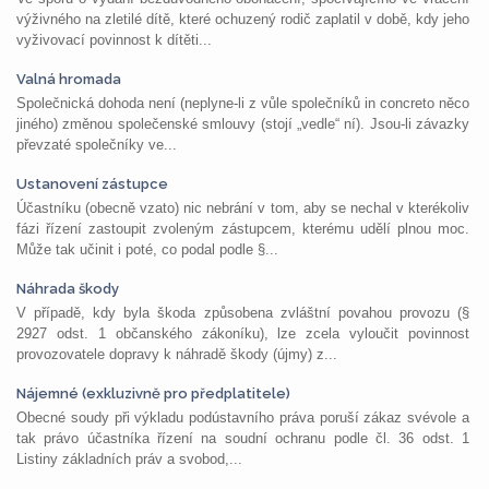
výživného na zletilé dítě, které ochuzený rodič zaplatil v době, kdy jeho
vyživovací povinnost k dítěti...
Valná hromada
Společnická dohoda není (neplyne-li z vůle společníků in concreto něco
jiného) změnou společenské smlouvy (stojí „vedle“ ní). Jsou-li závazky
převzaté společníky ve...
Ustanovení zástupce
Účastníku (obecně vzato) nic nebrání v tom, aby se nechal v kterékoliv
fázi řízení zastoupit zvoleným zástupcem, kterému udělí plnou moc.
Může tak učinit i poté, co podal podle §...
Náhrada škody
V případě, kdy byla škoda způsobena zvláštní povahou provozu (§
2927 odst. 1 občanského zákoníku), lze zcela vyloučit povinnost
provozovatele dopravy k náhradě škody (újmy) z...
Nájemné (exkluzivně pro předplatitele)
Obecné soudy při výkladu podústavního práva poruší zákaz svévole a
tak právo účastníka řízení na soudní ochranu podle čl. 36 odst. 1
Listiny základních práv a svobod,...