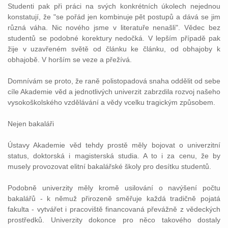
Studenti pak při práci na svých konkrétních úkolech nejednou
konstatují, že "se pořád jen kombinuje pět postupů a dává se jim
různá váha. Nic nového jsme v literatuře nenašli". Vědec bez
studentů se podobné korektury nedočká. V lepším případě pak
žije v uzavřeném světě od článku ke článku, od
obhajoby
k
obhajobě
. V horším se veze a přežívá.
Domnívám se proto, že raně polistopadová snaha oddělit od sebe
cíle Akademie věd a jednotlivých univerzit zabrzdila rozvoj našeho
vysokoškolského vzdělávání a vědy vcelku tragickým způsobem.
Nejen bakaláři
Ústavy
Akademie věd tehdy prostě měly bojovat o univerzitní
status, doktorská i magisterská studia. A to i za cenu, že by
musely provozovat elitní bakalářské školy pro desítku studentů.
Podobně univerzity měly kromě usilování o navýšení počtu
bakalářů - k němuž přirozeně směřuje každá tradičně pojatá
fakulta - vytvářet i pracoviště financovaná převážně z vědeckých
prostředků. Univerzity dokonce pro něco takového dostaly