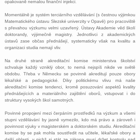
opakovaně nemalou finanční injekci.
Momentálně je systém terciárního vzdělávání (s čestnou výjimkou
Matematického
ústavu
Slezské univerzity v Opavě) pro pracoviště
s převahou výzkumu velmi uzavřený.
Ústavy
Akademie věd školí
doktorandy, výjimečně magistry. Jednotlivci z akademických
ústavů zase občas přednášejí, systematicky však na kvalitu a
organizaci studia nemají vliv.
Na druhé straně akreditační komise ministerstva školství
schvaluje každý vzniklý obor, to nemá nejspíš nikde ve světě
obdobu. Třeba v Německu se povinně akreditují pouze obory
lékařské a pedagogické. Díky politickému vlivu má naše
akreditační komise tendenci, kromě posuzování aspektů kvality
přednášejících a materiálního zajištění oborů, vstupovat i do
struktury vysokých škol samotných.
Povinné propojení mezi čerpáním prostředků na výzkum a všemi
stupni vzdělávání by jasně vymezilo, kdo má
právo
a zároveň i
povinnost výuky v magisterském a doktorském studiu. Akreditační
komise by se pak mohla soustředit na učitele, lékařské obory a
další oblasti, v nichž si stát ze
zákona
musí držet kontrolu nad