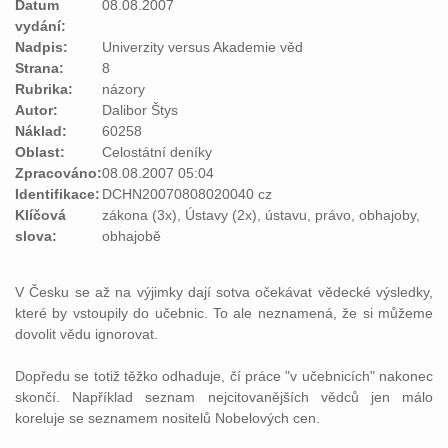
Datum
08.08.2007
vydání:
Nadpis:
Univerzity versus Akademie věd
Strana:
8
Rubrika:
názory
Autor:
Dalibor Štys
Náklad:
60258
Oblast:
Celostátní deníky
Zpracováno:
08.08.2007 05:04
Identifikace:
DCHN20070808020040 cz
Klíčová
zákona (3x), Ústavy (2x), ústavu, právo, obhajoby,
slova:
obhajobě
V Česku se až na výjimky dají sotva očekávat vědecké výsledky,
které by vstoupily do učebnic. To ale neznamená, že si můžeme
dovolit vědu ignorovat.
Dopředu se totiž těžko odhaduje, čí práce "v učebnicích" nakonec
skončí. Například seznam nejcitovanějších vědců jen málo
koreluje se seznamem nositelů Nobelových cen.