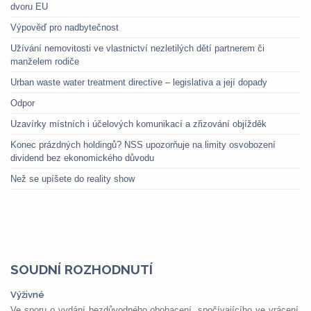
dvoru EU
Výpověď pro nadbytečnost
Užívání nemovitosti ve vlastnictví nezletilých dětí partnerem či
manželem rodiče
Urban waste water treatment directive – legislativa a její dopady
Odpor
Uzavírky místních i účelových komunikací a zřizování objížděk
Konec prázdných holdingů? NSS upozorňuje na limity osvobození
dividend bez ekonomického důvodu
Než se upíšete do reality show
SOUDNÍ ROZHODNUTÍ
Výživné
Ve sporu o vydání bezdůvodného obohacení, spočívajícího ve vrácení