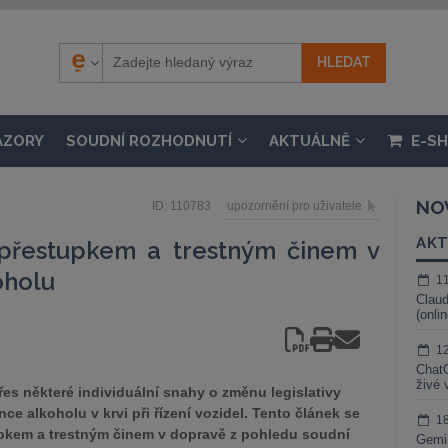
ÁZORY
SOUDNÍ ROZHODNUTÍ
AKTUÁLNĚ
E-S
NO
ID: 110783
upozornění pro uživatele
AKT
 přestupkem a trestným činem v
oholu
1
Claud
(onli
1
ChatG
živé 
řes některé individuální snahy o změnu legislativy
e alkoholu v krvi při řízení vozidel. Tento článek se
1
pkem a trestným činem v dopravě z pohledu soudní
Gemin