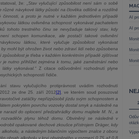
tatoval, že:
„Stav vylučující způsobilost není sám o sobě
MAG
různé návykové látky působí na člověka odlišně a rozdílně
é činnosti, a proto je nutné v každém jednotlivém případě
AI pr
vykovou látkou ovlivněna schopnost vykonávat pachatelem
AI pr
ků tohoto trestného činu se nevyžaduje takový stav, kdy
ení schopen komunikace, ale postačí takové ovlivnění
Monit
návykovou látkou, které vylučuje způsobilost vykonávat
é by mohl být ohrožen život nebo zdraví lidí nebo způsobena
Monit
í způsobilost je třeba v každém konkrétním případě zjišťovat
Monit
y je nutno přihlížet zejména k tomu, jaké zaměstnání nebo
 látky vykonával.“
Z citace odůvodnění rozhodnutí plyne
psychických schopností řidiče.
zání stavu vylučujícího protiprávnost uvádím rozhodnutí
NE
/2012 ze dne 25. září 2012
[2]
, ve kterém soud posuzoval
 pravotočivé zatáčky nepřizpůsobil jízdu svým schopnostem a
blátem pokrytém povrchu vozovky dostal smyk a následně na
e narazil do oplocení předzahrádky domu majitele M. N., a
Odůvo
o rozvaděče plynu téhož domu. Obviněný se následně v
otáz
odrobil opakované dechové zkoušce přístrojem Dräger, kdy
 alkoholu, a následným bilančním výpočtem znalce z oboru
Výpo
jištěn obsah alkoholu v krvi obviněného v rozmezí 0,75 až 0,8