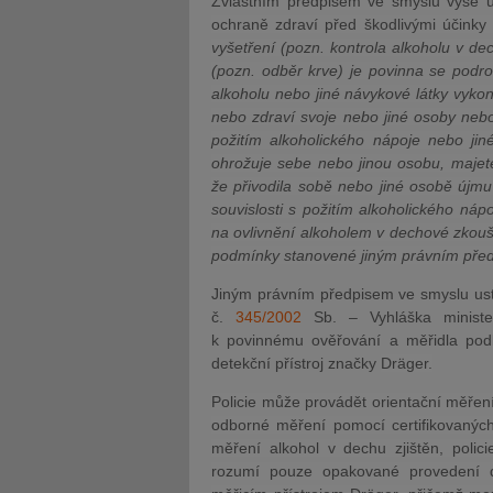
Zvláštním předpisem ve smyslu výše 
ochraně zdraví před škodlivými účinky
vyšetření (pozn. kontrola alkoholu v d
(pozn. odběr krve) je povinna se podr
alkoholu nebo jiné návykové látky vykon
nebo zdraví svoje nebo jiné osoby neb
požitím alkoholického nápoje nebo ji
ohrožuje sebe nebo jinou osobu, maje
že přivodila sobě nebo jiné osobě újm
souvislosti s požitím alkoholického náp
na ovlivnění alkoholem v dechové zkouš
podmínky stanovené jiným právním před
Jiným právním předpisem ve smyslu ust
č.
345/2002
Sb. – Vyhláška ministe
k povinnému ověřování a měřidla podl
detekční přístroj značky
Dräger.
Policie může provádět orientační měření 
odborné měření pomocí certifikovaných
měření alkohol v dechu zjištěn, pol
rozumí pouze opakované provedení d