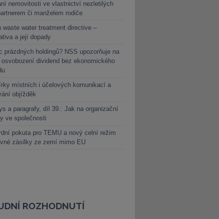
ní nemovitosti ve vlastnictví nezletilých
partnerem či manželem rodiče
 waste water treatment directive –
lativa a její dopady
c prázdných holdingů? NSS upozorňuje na
y osvobození dividend bez ekonomického
du
rky místních i účelových komunikací a
vání objížděk
s a paragrafy, díl 39.: Jak na organizační
y ve společnosti
dní pokuta pro TEMU a nový celní režim
evné zásilky ze zemí mimo EU
UDNÍ ROZHODNUTÍ