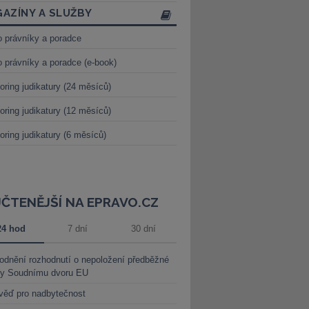
AZÍNY A SLUŽBY
o právníky a poradce
o právníky a poradce (e-book)
oring judikatury (24 měsíců)
oring judikatury (12 měsíců)
oring judikatury (6 měsíců)
JČTENĚJŠÍ NA EPRAVO.CZ
24 hod
7 dní
30 dní
dnění rozhodnutí o nepoložení předběžné
ky Soudnímu dvoru EU
věď pro nadbytečnost