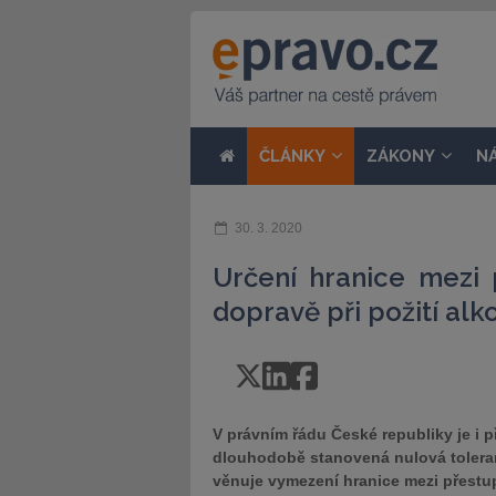
ČLÁNKY
ZÁKONY
N
30. 3. 2020
Určení hranice mezi
dopravě při požití alk
V právním řádu České republiky je i p
dlouhodobě stanovená nulová toleranc
věnuje vymezení hranice mezi přestu