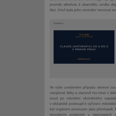
promile alkoholu k okamžiku vzniku do
fázi, čímž byla jeho centrální nervová s
Reklama
Ve výše uvedeném případu okresní sou
návykové látky a stanovil mu trest v dél
soud po odvolání obviněného napade
v obžalobě postoupil k vyřízení městské
být orgánem posouzen jako přestupek. R
dovoláním podaným v neprospěch ob