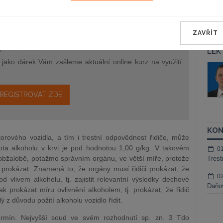
ZAVŘÍT
epravo.cz?
LEK
a jako dárek Vám zašleme aktuální online kurz na využití
áš Sokol
JUDr. Martin Maisner, Ph.D.,
MCIArb
ktora
Kurzy lektora
REGISTROVAT ZDE
KON
torového vozidla, a tím i trestní odpovědnost řidiče, může
ta alkoholu v krvi je pod hodnotou 1,00 g/kg. V takovém
0
obžalobě, potažmo správním orgánu, ve větší míře, protože
Trest
iči prokázat. Znamená to, že orgány musí řidiči prokázat, že
0
vlivem alkoholu, tj. zajistit relevantní výsledky dechové
Daňov
k prokázat míru ovlivnění alkoholem, tj. prokázat, že řidič
z důvodu požití alkoholu vozidlo řídit.
 termín. Nejvyšší soud ve svém rozhodnutí sp. zn. 3 Tdo