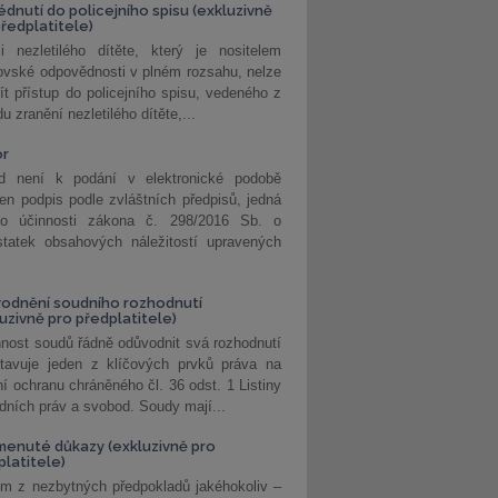
édnutí do policejního spisu (exkluzivně
předplatitele)
i nezletilého dítěte, který je nositelem
ovské odpovědnosti v plném rozsahu, nelze
ít přístup do policejního spisu, vedeného z
u zranění nezletilého dítěte,...
or
d není k podání v elektronické podobě
jen podpis podle zvláštních předpisů, jedná
o účinnosti zákona č. 298/2016 Sb. o
statek obsahových náležitostí upravených
odnění soudního rozhodnutí
luzivně pro předplatitele)
nost soudů řádně odůvodnit svá rozhodnutí
stavuje jeden z klíčových prvků práva na
í ochranu chráněného čl. 36 odst. 1 Listiny
dních práv a svobod. Soudy mají...
enuté důkazy (exkluzivně pro
platitele)
m z nezbytných předpokladů jakéhokoliv –