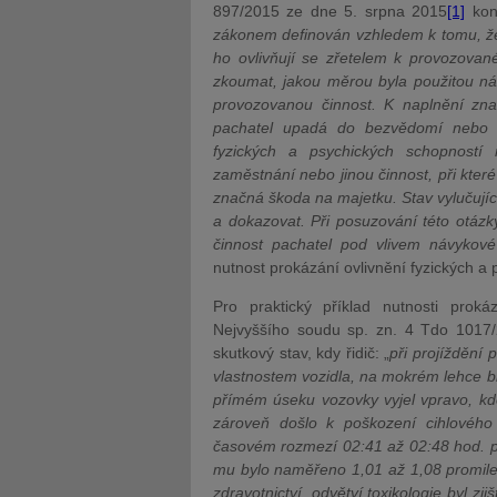
897/2015 ze dne 5. srpna 2015
[1]
kons
zákonem definován vzhledem k tomu, že 
ho ovlivňují se zřetelem k provozovan
zkoumat, jakou měrou byla použitou ná
provozovanou činnost. K naplnění zna
pachatel upadá do bezvědomí nebo n
fyzických a psychických schopností 
zaměstnání nebo jinou činnost, při kter
značná škoda na majetku. Stav vylučujíc
a dokazovat. Při posuzování této otázk
činnost pachatel pod vlivem návykové
nutnost prokázání ovlivnění fyzických a 
Pro praktický příklad nutnosti proká
Nejvyššího soudu sp. zn. 4 Tdo 1017
skutkový stav, kdy řidič: „
při projíždění
vlastnostem vozidla, na mokrém lehce 
přímém úseku vozovky vyjel vpravo, kd
zároveň došlo k poškození cihlovéh
časovém rozmezí 02:41 až 02:48 hod. p
mu bylo naměřeno 1,01 až 1,08 promile
zdravotnictví, odvětví toxikologie byl z