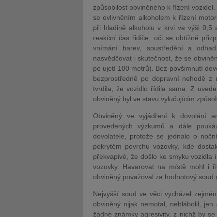
způsobilost obviněného k řízení vozidel.
se ovlivněním alkoholem k řízení motoro
při hladině alkoholu v krvi ve výši 0,5 
reakční čas řidiče, oči se obtížně při
vnímání barev, soustředění a odhad
nasvědčovat i skutečnost, že se obviněn
po ujetí 100 metrů). Bez povšimnutí dov
bezprostředně po dopravní nehodě z mí
tvrdila, že vozidlo řídila sama. Z uved
obviněný byl ve stavu vylučujícím způsob
Obviněný ve vyjádření k dovolání ar
provedených výzkumů a dále poukáz
dovolatele, protože se jednalo o nočn
pokrytém povrchu vozovky, kde dosta
překvapivé, že došlo ke smyku vozidla 
vozovky. Havarovat na místě mohl i ři
obviněný považoval za hodnotový soud d
Nejvyšší soud ve věci vycházel zejména
obviněný nijak nemotal, neblábolil, jen
žádné známky agresivity, z nichž by se 