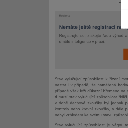
Reklama
Nemáte ještě registraci na 
Registrujte se, získejte řadu výhod 
JUDr. Tomáš Nielsen
JUDr. Tom
umělé inteligence v praxi.
Kurzy lektora
Kurzy le
Stav vylučující způsobilost k řízení mo
nastat i v případě, že naměřená hodno
případě však leží důkazní břemeno na 
ti musí stav vylučující způsobilost řid
v době dechové zkoušky byl jednak pod 
kontroly nebo krevní zkoušky, a dále pa
nebyl vzhledem ke svému stavu způsobilý 
Stav vylučující způsobilost je vágní