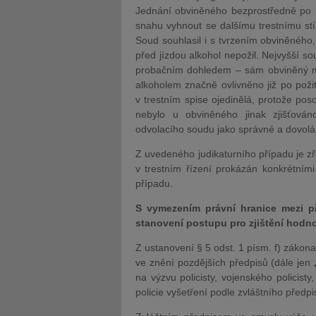
Jednání obviněného bezprostředně po n
snahu vyhnout se dalšímu trestnímu st
Soud souhlasil i s tvrzením obviněného,
před jízdou alkohol nepožil. Nejvyšší so
probačním dohledem – sám obviněný měl
alkoholem značně ovlivněno již po poži
v trestním spise ojedinělá, protože pos
nebylo u obviněného jinak zjišťován
odvolacího soudu jako správné a dovolá
Z uvedeného judikaturního případu je zř
v trestním řízení prokázán konkrétním
případu.
S vymezením právní hranice mezi p
stanovení postupu pro zjištění hodno
Z ustanovení § 5 odst. 1 písm. f) zákon
ve znění pozdějších předpisů (dále jen
na výzvu policisty, vojenského policist
policie vyšetření podle zvláštního předpi