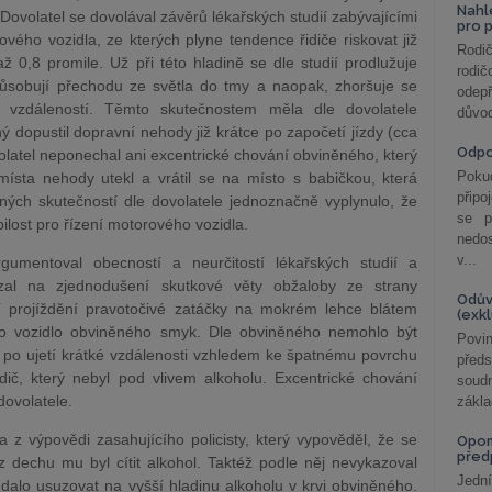
Nahl
 Dovolatel se dovolával závěrů lékařských studií zabývajícími
pro 
vého vozidla, ze kterých plyne tendence řidiče riskovat již
Rodič
až 0,8 promile. Už při této hladině se dle studií prodlužuje
rodič
způsobují přechodu ze světla do tmy a naopak, zhoršuje se
odepř
 vzdáleností. Těmto skutečnostem měla dle dovolatele
důvod
ý dopustil dopravní nehody již krátce po započetí jízdy (cca
Odp
olatel neponechal ani excentrické chování obviněného, který
Poku
sta nehody utekl a vrátil se na místo s babičkou, která
připo
ených skutečností dle dovolatele jednoznačně vyplynulo, že
se p
ilost pro řízení motorového vozidla.
nedo
v...
gumentoval obecností a neurčitostí lékařských studií a
al na zjednodušení skutkové věty obžaloby ze strany
Odův
í projíždění pravotočivé zatáčky na mokrém lehce blátem
(exk
lo vozidlo obviněného smyk. Dle obviněného nemohlo být
Povin
i po ujetí krátké vzdálenosti vzhledem ke špatnému povrchu
před
dič, který nebyl pod vlivem alkoholu. Excentrické chování
soudn
ovolatele.
zákla
 z výpovědi zasahujícího policisty, který vypověděl, že se
Opom
před
 z dechu mu byl cítit alkohol. Taktéž podle něj nevykazoval
Jední
dalo usuzovat na vyšší hladinu alkoholu v krvi obviněného.