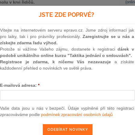
lu v krvi řidičů.
(onli
2
JSTE ZDE POPRVÉ?
ce, že Nejvyšší soud ve své judikatuře stanovil hranici
Prakt
ého vozidla při ovlivnění řidiče alkoholem na hodnotu 1,00
smluv
obé rozhodovací praxi tuzemských soudů již z 80. a 90 let
Vítejte na internetovém serveru epravo.cz. Jsme zdroj informací jak
ých studiích, které došly k jednotnému závěru, že žádný, a
0
pro laiky, tak i pro právníky profesionály.
Zaregistrujte se u nás a
 motorového vozidla není schopen bezpečně řídit, jestliže
Prakt
získejte zdarma řadu výhod.
judik
 hranici jednoho promile. Jinými slovy to znamená, že u
Protože si vážíme Vašeho zájmu, dostanete k registraci
dárek v
ohrožení pod vlivem návykové látky dle § 274 trestního
podobě unikátního online kurzu "Taktika jednání o smlouvách".
 hladiny alkoholu v krvi řidiče byla v okamžiku provedení
ONL
Registrace je zdarma, k ničemu Vás nezavazuje
a získáte
edno promile. V takovém případě je řidič odpovědný vždy za
každodenní přehled o novinkách ve světě práva.
Vnos
valor
soud
E-mailová adresa:
*
Výpo
neom
Nová 
Vaše data jsou u nás v bezpečí. Údaje vyplněné při této registraci
zpracováváme podle
podmínek zpracování osobních údajů
Změn
energ
Čern