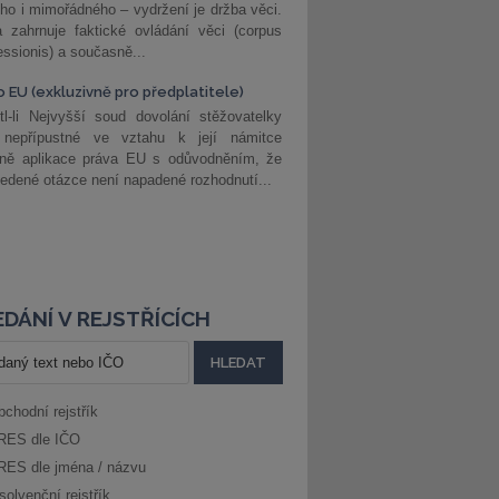
ho i mimořádného – vydržení je držba věci.
 zahrnuje faktické ovládání věci (corpus
ssionis) a současně...
o EU (exkluzivně pro předplatitele)
l-li Nejvyšší soud dovolání stěžovatelky
 nepřípustné ve vztahu k její námitce
dně aplikace práva EU s odůvodněním, že
edené otázce není napadené rozhodnutí...
DÁNÍ V REJSTŘÍCÍCH
bchodní rejstřík
RES dle IČO
RES dle jména / názvu
solvenční rejstřík