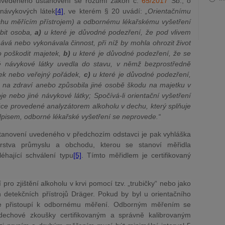
uvedeného ustanovení se rozumí zákon č.
65/2017
Sb., o
 návykových látek
[4]
, ve kterém § 20 uvádí:
„Orientačnímu
echu měřícím přístrojem) a odbornému lékařskému vyšetření
obit osoba,
a)
u které je důvodné podezření, že pod vlivem
ává nebo vykonávala činnost, při níž by mohla ohrozit život
o poškodit majetek,
b)
u které je důvodné podezření, že se
né návykové látky uvedla do stavu, v němž bezprostředně
tek nebo veřejný pořádek,
c)
u které je důvodné podezření,
u na zdraví anebo způsobila jiné osobě škodu na majetku v
oje nebo jiné návykové látky;
Spočívá-li orientační vyšetření
ce provedené analyzátorem alkoholu v dechu, který splňuje
pisem, odborné lékařské vyšetření se neprovede.“
anovení uvedeného v předchozím odstavci je pak vyhláška
rstva průmyslu a obchodu, kterou se stanoví měřidla
éhající schválení typu
[5]
. Tímto měřidlem je certifikovaný
pro zjištění alkoholu v krvi pomocí tzv. „trubičky“ nebo jako
 detekčních přístrojů Dräger. Pokud by byl u orientačního
icie přistoupí k odbornému měření. Odborným měřením se
echové zkoušky certifikovaným a správně kalibrovaným