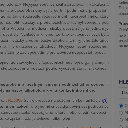
řádné
ehodě pak Nejvyšší soud označil za racionální kalkulaci a
Držba
íhání, protože obviněný byl před tím podmíněně propuštěn.
posse
 že na takto rozbředlé vozovce mohl havarovat i řidič, který
ud hodnotil i důkazy z předchozích let, kdy byl obviněný pod
Práv
 u Probační a mediační služby uvést, že jeho jednání je
Odmít
tí dvou piv. Vzhledem k tomu, že tato skutečnost však byla
jako
ouzení otázky vlivu množství alkoholu a míry jeho tolerance
ohle
o ani prokazováno, zhodnotil Nejvyšší soud rozhodnutí
na uv
ní státního zástupce odmítl pro zjevnou neopodstatněnost.
ejmé, že stav vylučující způsobilost musí být orgány činnými
i skutečnostmi a nestačí pouhé vyvození stavu z okolností
HLE
řestupkem a trestným činem neodmyslitelně souvisí i
ty množství alkoholu v krvi u konkrétního řidiče.
a č.
361/2000
Sb., o provozu na pozemních komunikacích
[3]
,
O
„silniční zákon“
), plyne řidiči vozidla povinnost podrobit se
y, zaměstnavatele, ošetřujícího lékaře nebo strážníka obecní
A
su ke zjištění, zda je ovlivněn alkoholem.
A
In