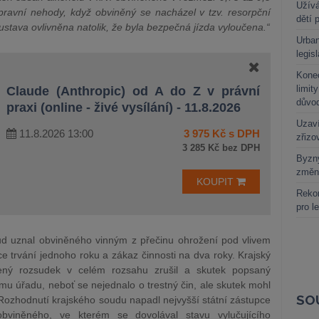
Užívá
pravní nehody, když obviněný se nacházel v tzv. resorpční
dětí 
oustava ovlivněna natolik, že byla bezpečná jízda vyloučena.“
Urban
legis
Kone
limit
Claude (Anthropic) od A do Z v právní
důvo
praxi (online - živé vysílání) - 11.8.2026
Uzaví
11.8.2026 13:00
3 975 Kč s DPH
zřizo
3 285 Kč bez DPH
Byzny
změn
KOUPIT
Rekor
pro l
d uznal obviněného vinným z přečinu ohrožení pod vlivem
ce trvání jednoho roku a zákaz činnosti na dva roky. Krajský
ný rozsudek v celém rozsahu zrušil a skutek popsaný
mu úřadu, neboť se nejednalo o trestný čin, ale skutek mohl
SO
ozhodnutí krajského soudu napadl nejvyšší státní zástupce
viněného, ve kterém se dovolával stavu vylučujícího