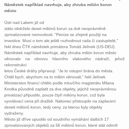
Náměstek například navrhuje, aby zhruba milión korun
město
Ústí nad Labem již od
státu obdrželo deset miliónů korun za dvě neoprávněně
zprivatizované nemovitosti. "Peníze se zřejmě použijí na
investice. Musí o tom ale ještě rozhodnout rada či zastupitelé,"
řekl dnes ČTK náměstek primátora Tomáš Jelínek (US-DEU).
Náměstek například navrhuje, aby zhruba milión korun město
věnovalo na obnovu hlavního vlakového nádraží, jehož
rekonstrukci
letos České dráhy připravují. "Je to vstupní brána do města.
Chtěl bych, abychom na to milión věnovali," řekl Jelínek.
Ministerstvo financí chtělo podle mluvčího magistrátu Milana
Knotka původně zaplatit za dva objekty, jejichž neoprávněnou
privatizaci připustilo, pouze čtyři milióny korun, což byla
vyvolávací cena při dražbě. Nakonec přistoupilo na zaplacení
deseti miliónů korun, tedy ceny, za kterou byly objekty
vydraženy.
Město již dříve upustilo od soudního vymáhání dalších 17
zprivatizovaných objektů za 56 miliónů korun, které stát odmítl