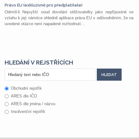
Právo EU (exkluzivně pro předplatitele)
Odmítl-li Nejvyšší soud dovolání stěžovatelky jako nepřípustné ve
vztahu k její námitce ohledně aplikace práva EU s odůvodněním, že na
uvedené otázce není napadené rozhodnutí...
HLEDÁNÍ V REJSTŘÍCÍCH
Obchodní rejstřík
ARES dle IČO
ARES dle jména / názvu
Insolvenční rejstřík