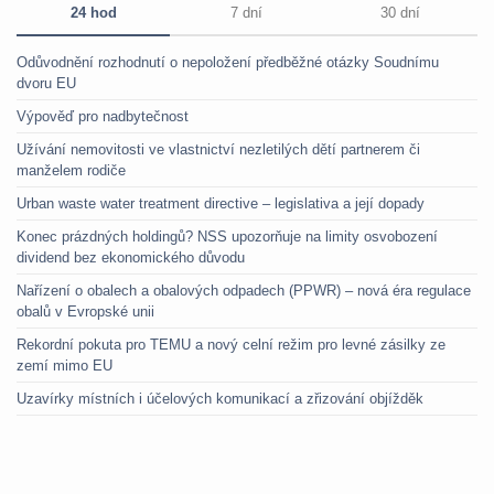
24 hod
7 dní
30 dní
Odůvodnění rozhodnutí o nepoložení předběžné otázky Soudnímu
dvoru EU
Výpověď pro nadbytečnost
Užívání nemovitosti ve vlastnictví nezletilých dětí partnerem či
manželem rodiče
Urban waste water treatment directive – legislativa a její dopady
Konec prázdných holdingů? NSS upozorňuje na limity osvobození
dividend bez ekonomického důvodu
Nařízení o obalech a obalových odpadech (PPWR) – nová éra regulace
obalů v Evropské unii
Rekordní pokuta pro TEMU a nový celní režim pro levné zásilky ze
zemí mimo EU
Uzavírky místních i účelových komunikací a zřizování objížděk