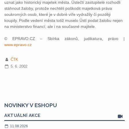
uznat jako historický majetek města. Ústečtí zastupitelé rozhodli
stáhnout žaloby, protože nechtěli poškodit majetková práva
soukromých osob, které je v dobré víře vydražily či později
koupily. Podle vedení města totiž muselo Ústí podat žalobu nejen
na ministerstvo financí, ale i na současné majitele.
© EPRAVO.CZ – Sbírka zákonů, judikatura, právo |
www.epravo.cz
ČTK
5. 6. 2002
NOVINKY V ESHOPU
AKTUÁLNÍ AKCE
11.08.2026