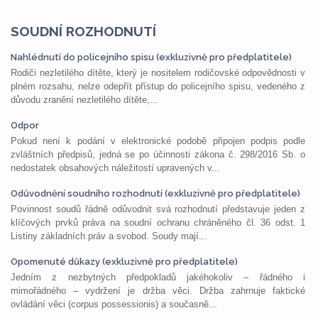
SOUDNÍ ROZHODNUTÍ
Nahlédnutí do policejního spisu (exkluzivně pro předplatitele)
Rodiči nezletilého dítěte, který je nositelem rodičovské odpovědnosti v
plném rozsahu, nelze odepřít přístup do policejního spisu, vedeného z
důvodu zranění nezletilého dítěte,...
Odpor
Pokud není k podání v elektronické podobě připojen podpis podle
zvláštních předpisů, jedná se po účinnosti zákona č. 298/2016 Sb. o
nedostatek obsahových náležitostí upravených v...
Odůvodnění soudního rozhodnutí (exkluzivně pro předplatitele)
Povinnost soudů řádně odůvodnit svá rozhodnutí představuje jeden z
klíčových prvků práva na soudní ochranu chráněného čl. 36 odst. 1
Listiny základních práv a svobod. Soudy mají...
Opomenuté důkazy (exkluzivně pro předplatitele)
Jedním z nezbytných předpokladů jakéhokoliv – řádného i
mimořádného – vydržení je držba věci. Držba zahrnuje faktické
ovládání věci (corpus possessionis) a současně...