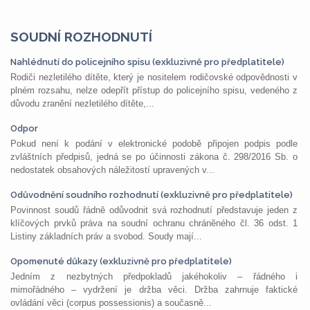
SOUDNÍ ROZHODNUTÍ
Nahlédnutí do policejního spisu (exkluzivně pro předplatitele)
Rodiči nezletilého dítěte, který je nositelem rodičovské odpovědnosti v
plném rozsahu, nelze odepřít přístup do policejního spisu, vedeného z
důvodu zranění nezletilého dítěte,...
Odpor
Pokud není k podání v elektronické podobě připojen podpis podle
zvláštních předpisů, jedná se po účinnosti zákona č. 298/2016 Sb. o
nedostatek obsahových náležitostí upravených v...
Odůvodnění soudního rozhodnutí (exkluzivně pro předplatitele)
Povinnost soudů řádně odůvodnit svá rozhodnutí představuje jeden z
klíčových prvků práva na soudní ochranu chráněného čl. 36 odst. 1
Listiny základních práv a svobod. Soudy mají...
Opomenuté důkazy (exkluzivně pro předplatitele)
Jedním z nezbytných předpokladů jakéhokoliv – řádného i
mimořádného – vydržení je držba věci. Držba zahrnuje faktické
ovládání věci (corpus possessionis) a současně...