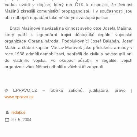
Vadas uvádí v dopise, který má ČTK k dispozici, že činnost
Mašínů zkreslili komunističtí propagandisté. I v současnosti jsou
oba odbojáři napadáni také některými zástupci justice.
Bratři Mašínové navázali na činnost svého otce Josefa Mašína,
který patřil k legendární trojici důstojníků ilegální vojenské
organizace Obrana národa. Podplukovníci Josef Balabán, Josef
Mašín a štábní kapitán Václav Morávek jako příslušníci armády v
roce 1938 odmítli demobilizaci, nepřešli do civilu a nevstoupili ani
do vládního vojska. Po okupaci působili v ilegalitě. Jejich
organizaci však Němci odhalili a všichni tři zahynuli.
© EPRAVO.CZ – Sbírka zákonů, judikatura, právo |
www.epravo.cz
redakce
20. 5. 2004