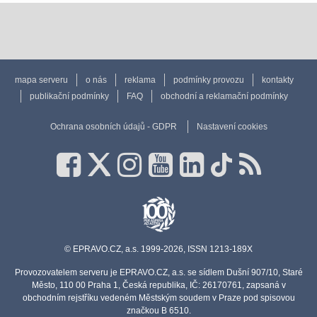
mapa serveru
o nás
reklama
podmínky provozu
kontakty
publikační podmínky
FAQ
obchodní a reklamační podmínky
Ochrana osobních údajů - GDPR
Nastavení cookies
© EPRAVO.CZ, a.s. 1999-2026, ISSN 1213-189X
Provozovatelem serveru je EPRAVO.CZ, a.s. se sídlem Dušní 907/10, Staré
Město, 110 00 Praha 1, Česká republika, IČ: 26170761, zapsaná v
obchodním rejstříku vedeném Městským soudem v Praze pod spisovou
značkou B 6510.