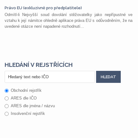
Právo EU (exkluzivně pro předplatitele)
Odmítl-li Nejvyšší soud dovolání stěžovatelky jako nepřípustné ve
vztahu k její námitce ohledně aplikace práva EU s odůvodněním, že na
uvedené otázce není napadené rozhodnutí...
HLEDÁNÍ V REJSTŘÍCÍCH
Obchodní rejstřík
ARES dle IČO
ARES dle jména / názvu
Insolvenční rejstřík