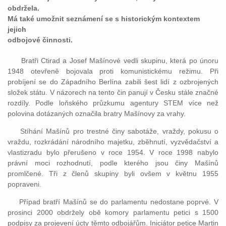
obdržela.
Má také umožnit seznámení se s historickým kontextem
jejich
odbojové činnosti.
Bratři Ctirad a Josef Mašínové vedli skupinu, která po únoru
1948 otevřeně bojovala proti komunistickému režimu. Při
probíjení se do Západního Berlína zabili šest lidí z ozbrojených
složek státu. V názorech na tento čin panují v Česku stále značné
rozdíly. Podle loňského průzkumu agentury STEM více než
polovina dotázaných označila bratry Mašínovy za vrahy.
Stíhání Mašínů pro trestné činy sabotáže, vraždy, pokusu o
vraždu, rozkrádání národního majetku, zběhnutí, vyzvědačství a
vlastizradu bylo přerušeno v roce 1954. V roce 1998 nabylo
právní moci rozhodnutí, podle kterého jsou činy Mašínů
promlčené. Tři z členů skupiny byli ovšem v květnu 1955
popraveni.
Případ bratří Mašínů se do parlamentu nedostane poprvé. V
prosinci 2000 obdržely obě komory parlamentu petici s 1500
podpisy za projevení úcty těmto odbojářům. Iniciátor petice Martin