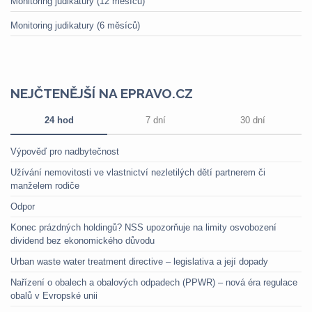
Monitoring judikatury (12 měsíců)
Monitoring judikatury (6 měsíců)
NEJČTENĚJŠÍ NA EPRAVO.CZ
24 hod
7 dní
30 dní
Výpověď pro nadbytečnost
Užívání nemovitosti ve vlastnictví nezletilých dětí partnerem či
manželem rodiče
Odpor
Konec prázdných holdingů? NSS upozorňuje na limity osvobození
dividend bez ekonomického důvodu
Urban waste water treatment directive – legislativa a její dopady
Nařízení o obalech a obalových odpadech (PPWR) – nová éra regulace
obalů v Evropské unii