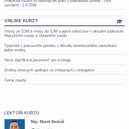
Praktické využití AI nástrojů při práci s judikaturou (online - živé
vysílání) - 1.9.2026
ONLINE KURZY
Vnosy ze SJM a vnosy do SJM a jejich valorizace v aktuální judikatuře
Nejvyššího soudu a Ústavního soudu
Výpověď z pracovního poměru z důvodu neomluveného zameškání
jedné směny
Nová „tlačítková povinnost“ pro e-shopy
Změna cenových ujednání ve smlouvách v energetice
Černé stavby
LEKTOŘI KURZŮ
Mgr. Marek Bednář