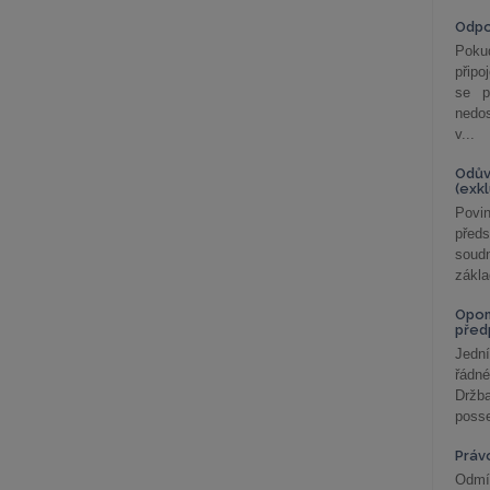
Odp
Poku
připo
se p
nedo
v...
Odův
(exk
Povin
před
soudn
zákla
Opom
před
Jední
řádné
Držba
posse
Práv
Odmít