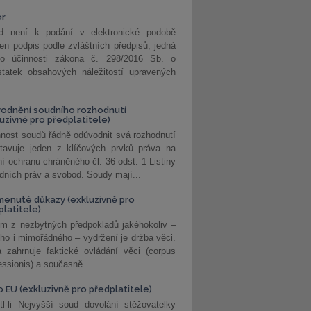
or
d není k podání v elektronické podobě
jen podpis podle zvláštních předpisů, jedná
o účinnosti zákona č. 298/2016 Sb. o
statek obsahových náležitostí upravených
odnění soudního rozhodnutí
luzivně pro předplatitele)
nost soudů řádně odůvodnit svá rozhodnutí
stavuje jeden z klíčových prvků práva na
í ochranu chráněného čl. 36 odst. 1 Listiny
dních práv a svobod. Soudy mají...
enuté důkazy (exkluzivně pro
platitele)
m z nezbytných předpokladů jakéhokoliv –
ho i mimořádného – vydržení je držba věci.
 zahrnuje faktické ovládání věci (corpus
ssionis) a současně...
o EU (exkluzivně pro předplatitele)
l-li Nejvyšší soud dovolání stěžovatelky