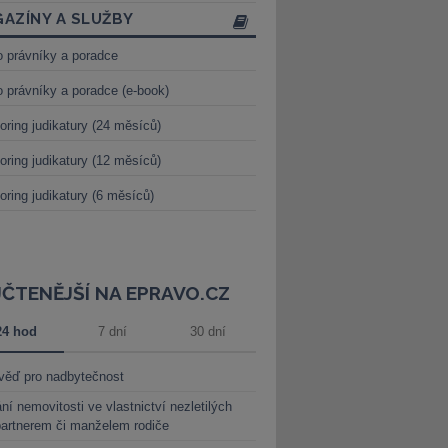
AZÍNY A SLUŽBY
o právníky a poradce
o právníky a poradce (e-book)
oring judikatury (24 měsíců)
oring judikatury (12 měsíců)
oring judikatury (6 měsíců)
JČTENĚJŠÍ NA EPRAVO.CZ
24 hod
7 dní
30 dní
věď pro nadbytečnost
ní nemovitosti ve vlastnictví nezletilých
partnerem či manželem rodiče