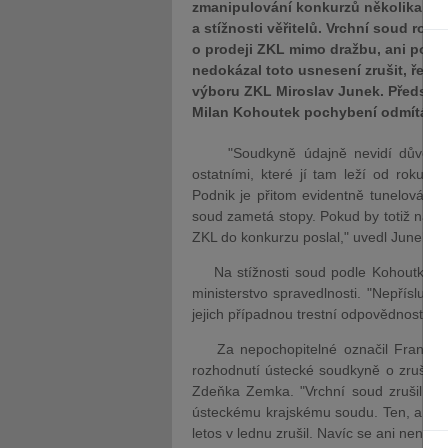
zmanipulování konkurzů několika pod
a stížnosti věřitelů. Vrchní soud roz
o prodeji ZKL mimo dražbu, ani po se
nedokázal toto usnesení zrušit, řekl
výboru ZKL Miroslav Junek. Předsed
Milan Kohoutek pochybení odmítá.
"Soudkyně údajně nevidí důvod, pro
ostatními, které jí tam leží od roku 
Podnik je přitom evidentně tunelován, c
soud zametá stopy. Pokud by totiž na ná
ZKL do konkurzu poslal," uvedl Junek.
Na stížnosti soud podle Kohoutka odpo
ministerstvo spravedlnosti. "Nepřísluš
jejich případnou trestní odpovědnost, na
Za nepochopitelné označil František 
rozhodnutí ústecké soudkyně o zrušení
Zdeňka Zemka. "Vrchní soud zrušil kon
ústeckému krajskému soudu. Ten, aniž 
letos v lednu zrušil. Navíc se ani nenamá