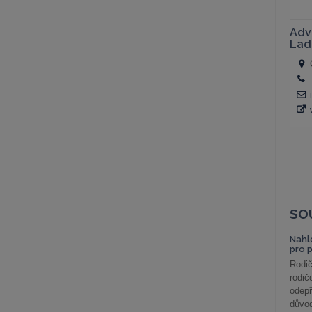
SO
Nahl
pro 
Rodič
rodič
odepř
důvod