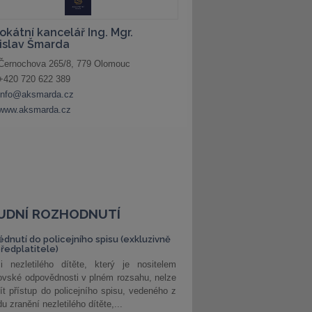
UDNÍ ROZHODNUTÍ
édnutí do policejního spisu (exkluzivně
předplatitele)
i nezletilého dítěte, který je nositelem
ovské odpovědnosti v plném rozsahu, nelze
ít přístup do policejního spisu, vedeného z
u zranění nezletilého dítěte,...