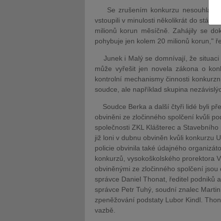
Se zrušením konkurzu nesouhlasí ani 
vstoupili v minulosti několikrát do stávk
milionů korun měsíčně. Zahájily se do
pohybuje jen kolem 20 milionů korun," 
Junek i Malý se domnívají, že situaci 
JUDr. Tomáš Nielsen
JUDr. Tom
může vyřešit jen novela zákona o konk
kontrolní mechanismy činnosti konkurz
Kurzy lektora
Kurzy le
soudce, ale například skupina nezávislý
Soudce Berka a další čtyři lidé byli p
obviněni ze zločinného spolčení kvůli 
společnosti ZKL Klášterec a Stavebního 
již loni v dubnu obviněn kvůli konkurzu 
policie obvinila také údajného organizá
konkurzů, vysokoškolského prorektora V
obviněnými ze zločinného spolčení jsou 
správce Daniel Thonat, ředitel podniků 
správce Petr Tuhý, soudní znalec Marti
zpeněžování podstaty Lubor Kindl. Thon
vazbě.