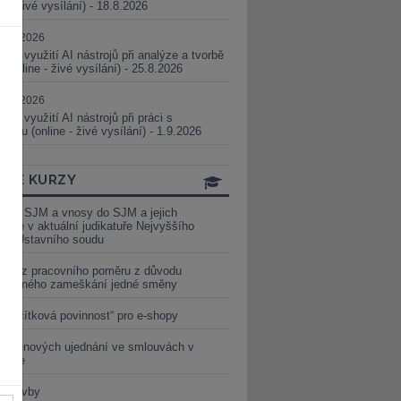
ne - živé vysílání) - 18.8.2026
5.08.2026
ické využití AI nástrojů při analýze a tvorbě
 (online - živé vysílání) - 25.8.2026
1.09.2026
ické využití AI nástrojů při práci s
aturou (online - živé vysílání) - 1.9.2026
INE KURZY
y ze SJM a vnosy do SJM a jejich
izace v aktuální judikatuře Nejvyššího
u a Ústavního soudu
věď z pracovního poměru z důvodu
luveného zameškání jedné směny
„tlačítková povinnost“ pro e-shopy
a cenových ujednání ve smlouvách v
etice
é stavby