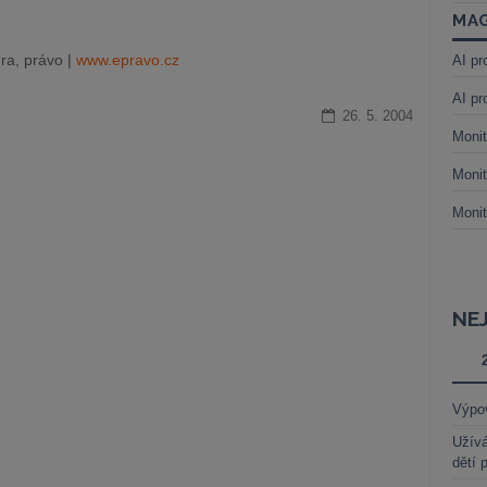
MAG
ra, právo |
www.epravo.cz
AI pr
AI pr
26. 5. 2004
Monit
Monit
Monit
NE
Výpo
Užívá
dětí 