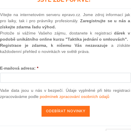
niků, prý nereaguje na podněty
(onli
hodl o neplatnosti usnesení
2
dmi měsících ale krajský soud
Vítejte na internetovém serveru epravo.cz. Jsme zdroj informací jak
Prakt
 ČTK předseda věřitelského
pro laiky, tak i pro právníky profesionály.
Zaregistrujte se u nás a
smluv
a ústeckého krajského soudu
získejte zdarma řadu výhod.
0
Protože si vážíme Vašeho zájmu, dostanete k registraci
dárek v
Prakt
podobě unikátního online kurzu "Taktika jednání o smlouvách".
judik
č upřednostnit náš požadavek vylučovací žaloby před
Registrace je zdarma, k ničemu Vás nezavazuje
a získáte
1999. Neuspěli jsme ani s návrhem na předběžné opatření.
každodenní přehled o novinkách ve světě práva.
ož jsme i doložili důkazy. Působí to na nás tak, že ústecký
ONL
š návrh přistoupil, přiznal by pochybení soudce Berky, který
E-mailová adresa:
*
Vnos
valor
soud
věděl vždy v termínu, s jeho vyjádřením se ztotožňuje i
í mi hodnotit rozhodnutí soudců. Nemohu tedy posuzovat ani
Výpo
Vaše data jsou u nás v bezpečí. Údaje vyplněné při této registraci
 to má příslušný aparát policie," uvedl Kohoutek.
neom
zpracováváme podle
podmínek zpracování osobních údajů
Malý, který řídil v době konkurzu Železárny Chomutov, i
Nová 
 konkurzu na majetek železáren v držení holdingu Z-Group
Změn
kurz v červenci 2002 pro procesní pochybení a vrátil věc
energ
podle mě pominuly důvody nucené správy podniku, konkurz
hal vyrozumět o tom věřitele," doplnil.
Čern