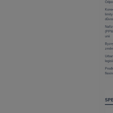
Odpo
Kone
limit
důvo
Naříz
(PPWR
unii
Byzny
změn
Urban
legis
Prodl
flexi