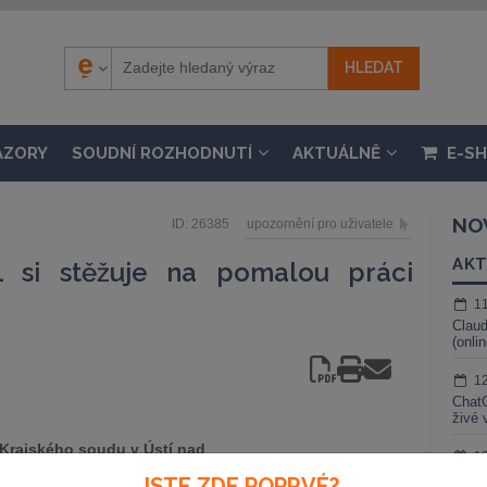
ÁZORY
SOUDNÍ ROZHODNUTÍ
AKTUÁLNĚ
E-S
NO
ID: 26385
upozornění pro uživatele
AKT
L si stěžuje na pomalou práci
1
Claud
(onli
1
ChatG
živé 
 Krajského soudu v Ústí nad
1
ku policie stíhá kvůli
Gemin
JSTE ZDE POPRVÉ?