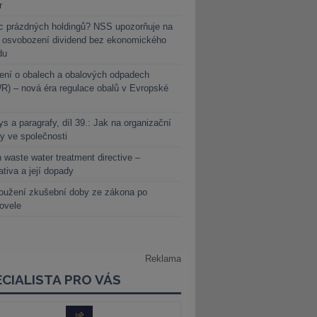
r
c prázdných holdingů? NSS upozorňuje na
y osvobození dividend bez ekonomického
du
ení o obalech a obalových odpadech
) – nová éra regulace obalů v Evropské
s a paragrafy, díl 39.: Jak na organizační
y ve společnosti
 waste water treatment directive –
lativa a její dopady
oužení zkušební doby ze zákona po
novele