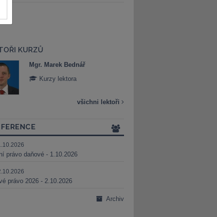
TOŘI KURZŮ
Mgr. Marek Bednář
Mgr. Veronika 
Kurzy lektora
Kurzy lektora
všichni lektoři
FERENCE
1.10.2026
ní právo daňové - 1.10.2026
2.10.2026
é právo 2026 - 2.10.2026
Archiv