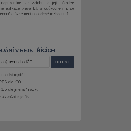
 nepřípustné ve vztahu k její námitce
dně aplikace práva EU s odůvodněním, že
edené otázce není napadené rozhodnutí...
DÁNÍ V REJSTŘÍCÍCH
bchodní rejstřík
RES dle IČO
RES dle jména / názvu
solvenční rejstřík