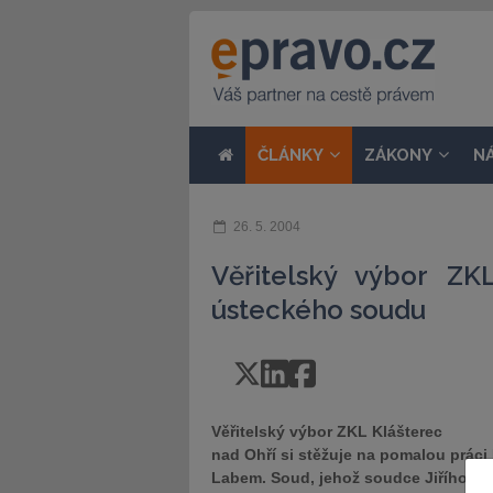
ČLÁNKY
ZÁKONY
N
26. 5. 2004
Věřitelský výbor ZK
ústeckého soudu
Věřitelský výbor ZKL Klášterec
nad Ohří si stěžuje na pomalou práci
Labem. Soud, jehož soudce Jiřího Ber