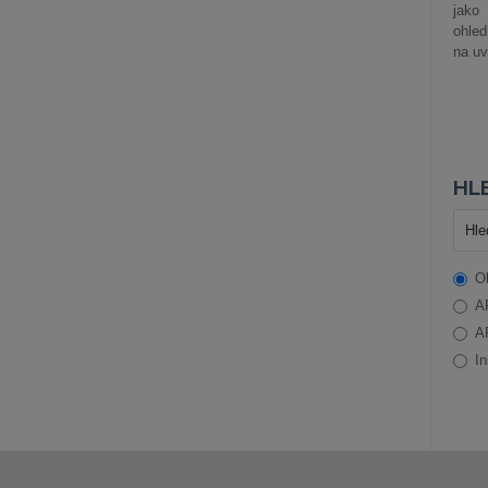
jako
ohle
na uv
HLE
O
A
A
In