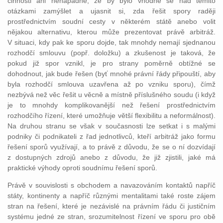
činnosti ani nenapadne, že by bylo vhodné se nad těmito
otázkami zamýšlet a ujasnit si, zda řešit spory raději
prostřednictvím soudní cesty v některém státě anebo volit
nějakou alternativu, kterou může prezentovat právě arbitráž.
V situaci, kdy pak ke sporu dojde, tak mnohdy nemají sjednanou
rozhodčí smlouvu (popř. doložku) a zkušenost je taková, že
pokud již spor vznikl, je pro strany poměrně obtížné se
dohodnout, jak bude řešen (byť mnohé právní řády připouští, aby
byla rozhodčí smlouva uzavřena až po vzniku sporu), čímž
nezbývá než věc řešit u věcně a místně příslušného soudu (i když
je to mnohdy komplikovanější než řešení prostřednictvím
rozhodčího řízení, které umožňuje větší flexibilitu a neformálnost).
Na druhou stranu se však v současnosti lze setkat i s malými
podniky či podnikateli z řad jednotlivců, kteří arbitráž jako formu
řešení sporů využívají, a to právě z důvodu, že se o ní dozvídají
z dostupných zdrojů anebo z důvodu, že již zjistili, jaké má
praktické výhody oproti soudnímu řešení sporů.
Právě v souvislosti s obchodem a navazováním kontaktů napříč
státy, kontinenty a napříč různými mentalitami také roste zájem
stran na řešení, které je nezávislé na právním řádu či justičním
systému jedné ze stran, srozumitelnost řízení ve sporu pro obě