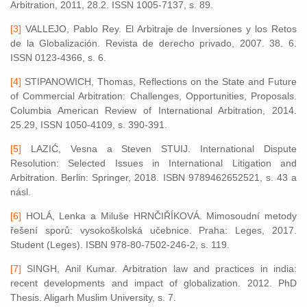
Arbitration, 2011, 28.2. ISSN 1005-7137, s. 89.
[3]
VALLEJO, Pablo Rey. El Arbitraje de Inversiones y los Retos
de la Globalización. Revista de derecho privado, 2007. 38. 6.
ISSN 0123-4366, s. 6.
[4]
STIPANOWICH, Thomas, Reflections on the State and Future
of Commercial Arbitration: Challenges, Opportunities, Proposals.
Columbia American Review of International Arbitration, 2014.
25.29, ISSN 1050-4109, s. 390-391.
[5]
LAZIĆ, Vesna a Steven STUIJ. International Dispute
Resolution: Selected Issues in International Litigation and
Arbitration. Berlin: Springer, 2018. ISBN 9789462652521, s. 43 a
násl.
[6]
HOLÁ, Lenka a Miluše HRNČIŘÍKOVÁ. Mimosoudní metody
řešení sporů: vysokoškolská učebnice. Praha: Leges, 2017.
Student (Leges). ISBN 978-80-7502-246-2, s. 119.
[7]
SINGH, Anil Kumar. Arbitration law and practices in india:
recent developments and impact of globalization. 2012. PhD
Thesis. Aligarh Muslim University, s. 7.