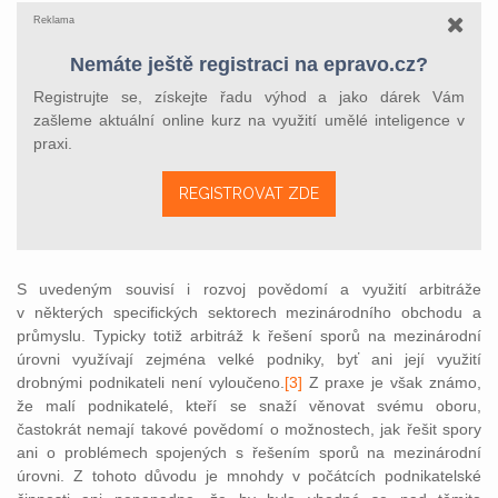
Reklama
Nemáte ještě registraci na epravo.cz?
Registrujte se, získejte řadu výhod a jako dárek Vám
zašleme aktuální online kurz na využití umělé inteligence v
praxi.
REGISTROVAT ZDE
S uvedeným souvisí i rozvoj povědomí a využití arbitráže
v některých specifických sektorech mezinárodního obchodu a
průmyslu. Typicky totiž arbitráž k řešení sporů na mezinárodní
úrovni využívají zejména velké podniky, byť ani její využití
drobnými podnikateli není vyloučeno.
[3]
Z praxe je však známo,
že malí podnikatelé, kteří se snaží věnovat svému oboru,
častokrát nemají takové povědomí o možnostech, jak řešit spory
ani o problémech spojených s řešením sporů na m
ezinárodní
úrovni. Z tohoto důvodu je mnohdy v počátcích podnikatelské