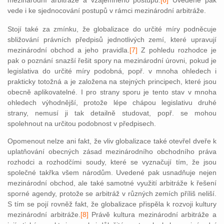
mezinárodní arbitráže a vzájemného postupu.
[6]
Uvedené pak
vede i ke sjednocování postupů v rámci mezinárodní arbitráže.
Stojí také za zmínku, že globalizace do určité míry podněcuje
sbližování právních předpisů jednotlivých zemí, které upravují
mezinárodní obchod a jeho pravidla.
[7]
Z pohledu rozhodce je
pak o poznání snazší řešit spory na mezinárodní úrovni, pokud je
legislativa do určité míry podobná, popř. v mnoha ohledech i
prakticky totožná a je založena na stejných principech, které jsou
obecně aplikovatelné. I pro strany sporu je tento stav v mnoha
ohledech výhodnější, protože lépe chápou legislativu druhé
strany, nemusí ji tak detailně studovat, popř. se mohou
spolehnout na určitou podobnost v předpisech.
Opomenout nelze ani fakt, že vliv globalizace také otevřel dveře k
uplatňování obecných zásad mezinárodního obchodního práva
rozhodci a rozhodčími soudy, které se vyznačují tím, že jsou
společné takřka všem národům. Uvedené pak usnadňuje nejen
mezinárodní obchod, ale také samotné využití arbitráže k řešení
sporné agendy, protože se arbitráž v různých zemích příliš neliší.
S tím se pojí rovněž fakt, že globalizace přispěla k rozvoji kultury
mezinárodní arbitráže.
[8]
Právě k
ultura mezinárodní arbitráže a