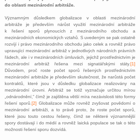
do oblasti mezinárodní arbitráže.
Významným důsledkem globalizace v oblasti mezinárodní
arbitráže je především nárůst využití mezinárodní arbitráže
k řešení sporů plynoucích z mezinárodního obchodu a
mezinárodních ekonomických vztahů. S uvedeným se pak ostatně
rozvíjí i právo mezinárodního obchodu jako celek a rovněž právo
up
ravující mezinárodní arbitráž v jednotlivých národních právních
řádech, ale i v mezinárodních úmluvách, jejichž prostřednictvím je
mezinárodní arbitráž řešena mezi signatářskými státy.
[1]
Důvodem, proč roste počet sporů řešených prostřednictvím
mezinárodní arbitráže je především skutečnost, že narůstá počet
kontraktů, které jsou v důsledku globalizace realizovány na
mezinárodní úrovni. Arbitráž se totiž vyznačuje určitou mírou
„odnárodnění,“ čímž je zajištěna větší míra nezávislosti této formy
řešení sporů.
[2]
Globalizace může rovněž zvyšovat povědomí o
mezinárodní arbitráži, a to právě proto, že roste počet sporů,
které jsou touto cestou řešeny, čímž se některé významnější
spory dostávají i do médií a rovněž laická populace se tak o této
možnosti řešení sporu dozvídá.