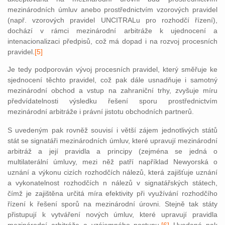
mezinárodních úmluv anebo prostřednictvím vzorových pravidel
(např. vzorových pravidel UNCITRALu pro rozhodčí řízení),
dochází v rámci mezinárodní arbitráže k ujednocení a
intenacionalizaci předpisů, což má dopad i na rozvoj procesních
pravidel.
[5]
Je tedy podporován vývoj procesních pravidel, který směřuje ke
sjednocení těchto pravidel, což pak dále usnadňuje i samotný
mezinárodní obchod a vstup na zahraniční trhy, zvyšuje míru
předvídatelnosti výsledku řešení sporu prostřednictvím
mezinárodní arbitráže i právní jistotu obchodních partnerů.
S uvedeným pak rovněž souvisí i větší zájem jednotlivých států
stát se signatáři mezinárodních úmluv, které upravují mezinárodní
arbitráž a její pravidla a principy (zejména se jedná o
multilaterální úmluvy, mezi něž patří například Newyorská o
uznání a výkonu cizích rozhodčích nálezů, která zajišťuje uznání
a vykonatelnost rozhodčích n nálezů v signatářských státech,
čímž je zajištěna určitá míra efektivity při využívání rozhodčí
ho
řízení k řešení sporů na mezinárodní úrovni. Stejně tak státy
přistupují k vytváření nových úmluv, které upravují pravidla