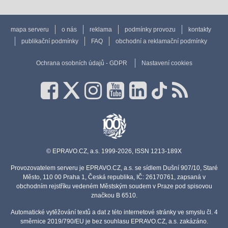
mapa serveru
o nás
reklama
podmínky provozu
kontakty
publikační podmínky
FAQ
obchodní a reklamační podmínky
Ochrana osobních údajů - GDPR
Nastavení cookies
© EPRAVO.CZ, a.s. 1999-2026, ISSN 1213-189X
Provozovatelem serveru je EPRAVO.CZ, a.s. se sídlem Dušní 907/10, Staré
Město, 110 00 Praha 1, Česká republika, IČ: 26170761, zapsaná v
obchodním rejstříku vedeném Městským soudem v Praze pod spisovou
značkou B 6510.
Automatické vytěžování textů a dat z této internetové stránky ve smyslu čl. 4
směrnice 2019/790/EU je bez souhlasu EPRAVO.CZ, a.s. zakázáno.