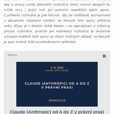
aby si strany zvolily takového rozhodce, který rozumí alespoň do
určité míry i jiným než jen právním aspektům jejich sporu.
Z pohledu rozhodce je pak klíčové, aby se vzdělával, seznamoval
s aktuálními otázkami odvětví, ze kterých řeší spory, přičemž
velký důraz je v dnešní době kladen i na specializaci a odborný
přesah rozhodce, protože jen málokterý rozhodce je skutečně
schopen kvalitně řešit spory ze všech možných oblastí, ve kterých
je spor možné řešit prostřednictvím arbitráže.
Reklama
Claude (Anthropic) od A do Z v právní praxi