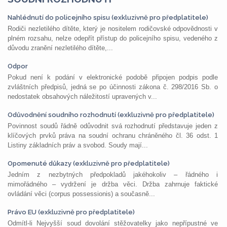
Nahlédnutí do policejního spisu (exkluzivně pro předplatitele)
Rodiči nezletilého dítěte, který je nositelem rodičovské odpovědnosti v
plném rozsahu, nelze odepřít přístup do policejního spisu, vedeného z
důvodu zranění nezletilého dítěte,...
Odpor
Pokud není k podání v elektronické podobě připojen podpis podle
zvláštních předpisů, jedná se po účinnosti zákona č. 298/2016 Sb. o
nedostatek obsahových náležitostí upravených v...
Odůvodnění soudního rozhodnutí (exkluzivně pro předplatitele)
Povinnost soudů řádně odůvodnit svá rozhodnutí představuje jeden z
klíčových prvků práva na soudní ochranu chráněného čl. 36 odst. 1
Listiny základních práv a svobod. Soudy mají...
Opomenuté důkazy (exkluzivně pro předplatitele)
Jedním z nezbytných předpokladů jakéhokoliv – řádného i
mimořádného – vydržení je držba věci. Držba zahrnuje faktické
ovládání věci (corpus possessionis) a současně...
Právo EU (exkluzivně pro předplatitele)
Odmítl-li Nejvyšší soud dovolání stěžovatelky jako nepřípustné ve