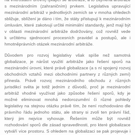
s mezinárodním (zahraničním) prvkem. Legislativa upravující
mezinárodní arbitráž v jednotlivých zemích se v mnoha ohledech
sbližuje, sblížení je dáno i tím, že státy přistupují k mezinárodním
úmluvám, které zakotvují určité minimální standardy, jenž mají být
v oblasti mezinárodní arbitráže dodržovány, což rovněž vede
k určitému sjednocení procesních pravidel a postupů, ale i
hmotněprávních otázek mezinárodní arbitráže.
Důvodem pro rozvoj legislativy však spíše než samotná
globalizace, je nárůst využití arbitráže jako řešení sporů na
mezinárodní úrovni, které právě globalizace (a s ní spojený rozvoj
obchodních vztahů mezi obchodními partnery z různých zemí)
přinesla. Právě rozvoj mezinárodního obchodu z různých
jurisdikcí světa je totiž jedním z důvodů, proč je mezinárodní
arbitráž vhodné využívat jako způsobe řešení sporů, kdy je
možné eliminovat mnohá nedorozumění či různé pohledy
legislativy na stejnou otázku právě tím, že není rozhodováno dle
právního řádu jednoho státu, ale strany si zvolí ten právní řád,
který jim nejvíce vyhovuje. Řešením může být rovněž
rozhodování sporů dle zásad spravedlnosti, pro které globalizace
vytváří více prostoru. S ohledem na globalizaci se pak projevuje i