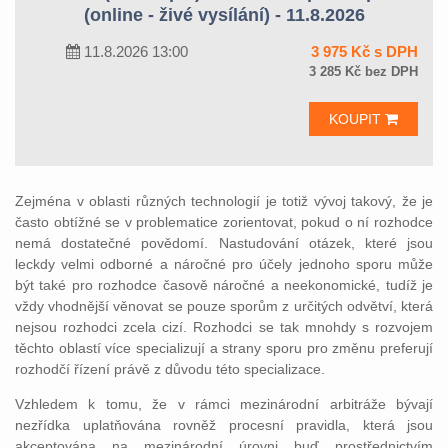
(online - živé vysílání) - 11.8.2026
11.8.2026 13:00
3 975 Kč s DPH
3 285 Kč bez DPH
KOUPIT
Zejména v oblasti různých technologií je totiž vývoj takový, že je
často obtížné se v problematice zorientovat, pokud o ní rozhodce
nemá dostatečné povědomí. Nastudování otázek, které jsou
leckdy velmi odborné a náročné pro účely jednoho sporu může
být také pro rozhodce časově náročné a neekonomické, tudíž je
vždy vhodnější věnovat se pouze sporům z určitých odvětví, která
nejsou rozhodci zcela cizí. Rozhodci se tak mnohdy s rozvojem
těchto oblastí více specializují a strany sporu pro změnu preferují
rozhodčí řízení právě z důvodu této specializace.
Vzhledem k tomu, že v rámci mezinárodní arbitráže bývají
nezřídka uplatňována rovněž procesní pravidla, která jsou
akceptována na mezinárodní úrovni buď prostřednictvím