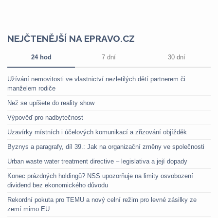
NEJČTENĚJŠÍ NA EPRAVO.CZ
24 hod
7 dní
30 dní
Užívání nemovitosti ve vlastnictví nezletilých dětí partnerem či
manželem rodiče
Než se upíšete do reality show
Výpověď pro nadbytečnost
Uzavírky místních i účelových komunikací a zřizování objížděk
Byznys a paragrafy, díl 39.: Jak na organizační změny ve společnosti
Urban waste water treatment directive – legislativa a její dopady
Konec prázdných holdingů? NSS upozorňuje na limity osvobození
dividend bez ekonomického důvodu
Rekordní pokuta pro TEMU a nový celní režim pro levné zásilky ze
zemí mimo EU