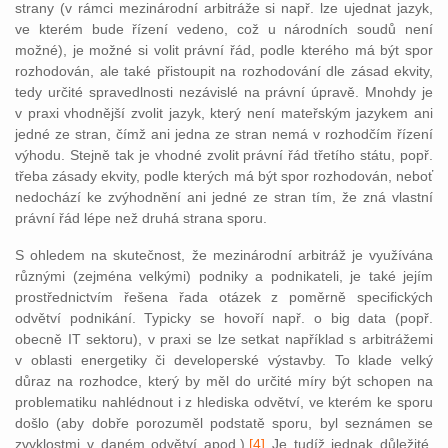
strany (v rámci mezinárodní arbitráže si např. lze ujednat jazyk,
ve kterém bude řízení vedeno, což u národních soudů není
možné), je možné si volit právní řád, podle kterého má být spor
rozhodován, ale také přistoupit na rozhodování dle zásad ekvity,
tedy určité spravedlnosti nezávislé na právní úpravě. Mnohdy je
v praxi vhodnější zvolit jazyk, který není mateřským jazykem ani
jedné ze stran, čímž ani jedna ze stran nemá v rozhodčím řízení
výhodu. Stejně tak je vhodné zvolit právní řád třetího státu, popř.
třeba zásady ekvity, podle kterých má být spor rozhodován, neboť
nedochází ke zvýhodnění ani jedné ze stran tím, že zná vlastní
právní řád lépe než druhá strana sporu.
S ohledem na skutečnost, že mezinárodní arbitráž je využívána
různými (zejména velkými) podniky a podnikateli, je také jejím
prostřednictvím řešena řada otázek z poměrně specifických
odvětví podnikání. Typicky se hovoří např. o big data (popř.
obecně IT sektoru), v praxi se lze setkat například s arbitrážemi
v oblasti energetiky či developerské výstavby. To klade velký
důraz na rozhodce, který by měl do určité míry být sc
hopen na
problematiku nahlédnout i z hlediska odvětví, ve kterém ke sporu
došlo (aby dobře porozuměl podstatě sporu, byl seznámen se
zvyklostmi v daném odvětví apod.).
[4]
Je tudíž jednak důležité,