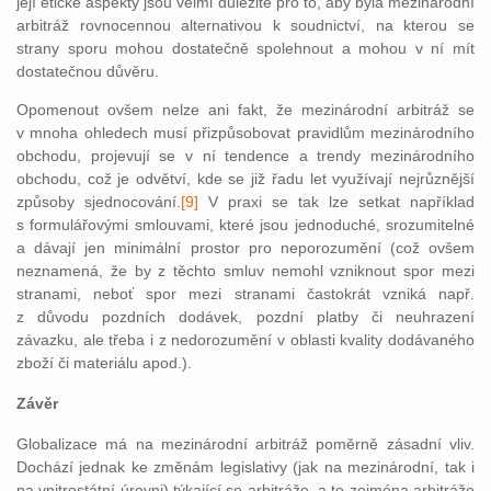
její etické aspekty jsou velmi důležité pro to, aby byla mezinárodní
arbitráž rovnocennou alternativou k soudnictví, na kterou se
strany sporu mohou dostatečně spolehnout a mohou v ní mít
dostatečnou důvěru.
Opomenout ovšem nelze ani fakt, že mezinárodní arbitráž se
v mnoha ohledech musí přizpůsobovat pravidlům mezinárodního
obchodu, projevují se v ní tendence a trendy mezinárodního
obchodu, což je odvětví, kde se již řadu let využívají nejrůznější
způsoby sjednocov
ání.
[9]
V praxi se ta
k lze setkat například
s formulářovými smlouvami, které jsou jednoduché, srozumitelné
a dávají jen minimální prostor pro neporozumění (což ovšem
neznamená, že by z těchto smluv nemohl vzniknout spor mezi
stranami, neboť spor mezi stranami častokrát vzniká např.
z důvodu pozdních dodávek, pozdní platby či neuhrazení
závazku, ale třeba i z nedorozumění v oblasti kvality dodávaného
zboží či materiálu apod.).
Závěr
Globalizace má na mezinárodní arbitráž poměrně zásadní vliv.
Dochází jednak ke změnám legislativy (jak na mezinárodní, tak i
na vnitrostátní úrovni) týkající se arbitráže, a to zejména arbitráže