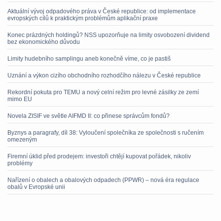
Aktuální vývoj odpadového práva v České republice: od implementace
evropských cílů k praktickým problémům aplikační praxe
Konec prázdných holdingů? NSS upozorňuje na limity osvobození dividend
bez ekonomického důvodu
Limity hudebního samplingu aneb konečně víme, co je pastiš
Uznání a výkon cizího obchodního rozhodčího nálezu v České republice
Rekordní pokuta pro TEMU a nový celní režim pro levné zásilky ze zemí
mimo EU
Novela ZISIF ve světle AIFMD II: co přinese správcům fondů?
Byznys a paragrafy, díl 38: Vyloučení společníka ze společnosti s ručením
omezeným
Firemní úklid před prodejem: investoři chtějí kupovat pořádek, nikoliv
problémy
Nařízení o obalech a obalových odpadech (PPWR) – nová éra regulace
obalů v Evropské unii