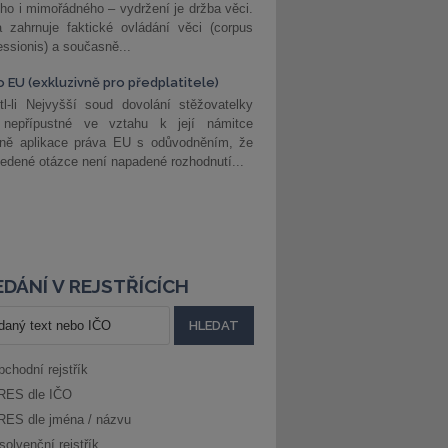
ho i mimořádného – vydržení je držba věci.
 zahrnuje faktické ovládání věci (corpus
ssionis) a současně...
o EU (exkluzivně pro předplatitele)
l-li Nejvyšší soud dovolání stěžovatelky
 nepřípustné ve vztahu k její námitce
dně aplikace práva EU s odůvodněním, že
edené otázce není napadené rozhodnutí...
DÁNÍ V REJSTŘÍCÍCH
bchodní rejstřík
RES dle IČO
RES dle jména / názvu
solvenční rejstřík