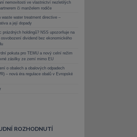
ní nemovitosti ve vlastnictví nezletilých
partnerem či manželem rodiče
 waste water treatment directive –
lativa a její dopady
c prázdných holdingů? NSS upozorňuje na
y osvobození dividend bez ekonomického
du
dní pokuta pro TEMU a nový celní režim
evné zásilky ze zemí mimo EU
ení o obalech a obalových odpadech
) – nová éra regulace obalů v Evropské
r
UDNÍ ROZHODNUTÍ