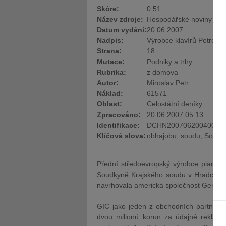
Skóre:
0.51
Název zdroje:
Hospodářské noviny
Datum vydání:
20.06.2007
Nadpis:
Výrobce klavírů Petrof u
Strana:
18
Mutace:
Podniky a trhy
Rubrika:
z domova
Autor:
Miroslav Petr
Náklad:
61571
Oblast:
Celostátní deníky
Zpracováno:
20.06.2007 05:13
Identifikace:
DCHN20070620040019 
Klíčová slova:
obhajobu, soudu, Soudky
Přední středoevropský výrobce pian a p
Soudkyně
Krajského
soudu
v Hradci Krá
navrhovala americká společnost Geneva 
GIC jako jeden z obchodních partnerů
dvou milionů korun za údajné reklama