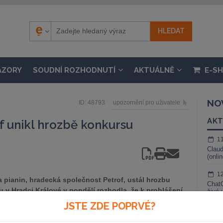
ÁZORY
SOUDNÍ ROZHODNUTÍ
AKTUÁLNĚ
E-S
NO
ID: 48793
upozornění pro uživatele
AKT
f unikl hrozbě konkursu
1
Claud
(onli
1
 pianin, hradecká společnost Petrof, ustál hrozbu
ChatG
v Hradci Králové v pondělí rozhodla, že k prohlášení
živé 
á společnost Geneva International Corporation (GIC),
JSTE ZDE POPRVÉ?
1
Gemin