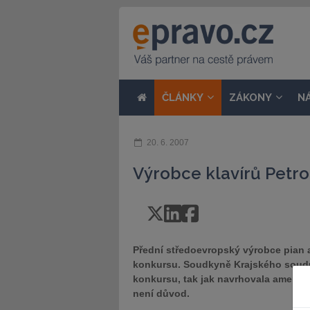
ČLÁNKY
ZÁKONY
N
20. 6. 2007
Výrobce klavírů Petro
Přední středoevropský výrobce pian a
konkursu. Soudkyně Krajského soudu 
konkursu, tak jak navrhovala americk
není důvod.