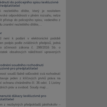
édnutí do policejního spisu (exkluzivně
předplatitele)
i nezletilého dítěte, který je nositelem
ovské odpovědnosti v plném rozsahu, nelze
ít přístup do policejního spisu, vedeného z
u zranění nezletilého dítěte,...
or
d není k podání v elektronické podobě
jen podpis podle zvláštních předpisů, jedná
o účinnosti zákona č. 298/2016 Sb. o
statek obsahových náležitostí upravených
odnění soudního rozhodnutí
luzivně pro předplatitele)
nost soudů řádně odůvodnit svá rozhodnutí
stavuje jeden z klíčových prvků práva na
í ochranu chráněného čl. 36 odst. 1 Listiny
dních práv a svobod. Soudy mají...
enuté důkazy (exkluzivně pro
platitele)
m z nezbytných předpokladů jakéhokoliv –