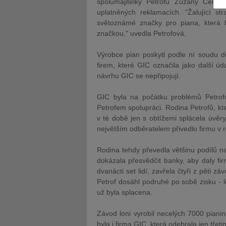
spolumajitelky Petrofu Zuzany Ceral
uplatněných reklamacích. "
Žalující
stra
světoznámé značky pro piana, která 
značkou," uvedla Petrofová.
Výrobce pian poskytl podle ní
soudu
do
firem, které GIC označila jako další úda
JUDr. Tomá
návrhu GIC se nepřipojují.
Kurzy le
GIC byla na počátku problémů Petrofu
Petrofem spolupráci. Rodina Petrofů, kte
v té době jen s obtížemi splácela úvěr
největším odběratelem přivedlo firmu v 
Rodina tehdy převedla většinu podílů n
dokázala přesvědčit banky, aby daly fir
dvanácti set lidí, zavřela čtyři z pěti
Petrof dosáhl podruhé po sobě zisku - l
už byla splacena.
Závod loni vyrobil necelých 7000 piani
byla i firma GIC, která odebrala jen tře