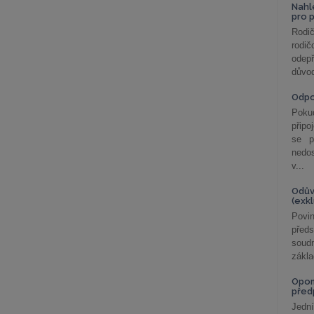
Nahl
pro 
Rodič
rodič
odepř
důvod
Odp
Poku
připo
se p
nedo
v...
Odův
(exk
Povin
před
soudn
zákla
Opom
před
Jední