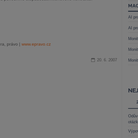
MAG
AI pr
AI pr
Monit
ra, právo |
www.epravo.cz
Monit
20. 6. 2007
Monit
NE
Odůvo
otáz
Výpo