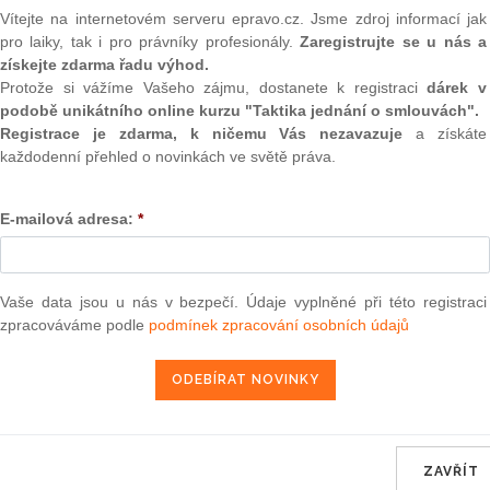
(onli
Vítejte na internetovém serveru epravo.cz. Jsme zdroj informací jak
pro laiky, tak i pro právníky profesionály.
Zaregistrujte se u nás a
2
získejte zdarma řadu výhod.
Prakt
smluv
Protože si vážíme Vašeho zájmu, dostanete k registraci
dárek v
nikl hrozbě konkursu
podobě unikátního online kurzu "Taktika jednání o smlouvách".
0
Registrace je zdarma, k ničemu Vás nezavazuje
a získáte
Prakt
každodenní přehled o novinkách ve světě práva.
judik
E-mailová adresa:
*
ONL
Vnos
cz
valor
soud
ně Krajského soudu, Žalující
Vaše data jsou u nás v bezpečí. Údaje vyplněné při této registraci
zpracováváme podle
podmínek zpracování osobních údajů
Výpo
neom
ianin, hradecká společnost Petrof, ustál hrozbu konkursu.
lové v pondělí rozhodla, že k prohlášení konkursu, tak jak
Nová 
International Corporation (GIC), není důvod.
Změn
energ
 Petrofu se návrhem na konkurs snažil domoci pohledávky
ce z roku 1999. Uváděný dluh je ale podle jednatelky a
ZAVŘÍT
Čern