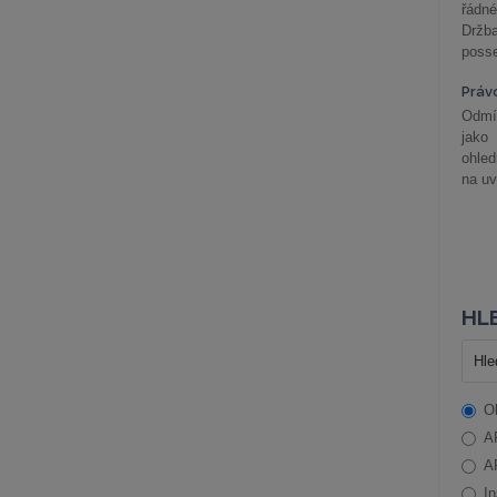
řádné
Držba
posse
Práv
Odmít
jako
ohle
na uv
HLE
O
A
A
In