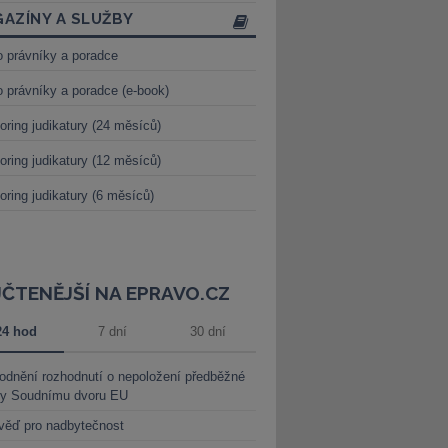
AZÍNY A SLUŽBY
o právníky a poradce
o právníky a poradce (e-book)
oring judikatury (24 měsíců)
oring judikatury (12 měsíců)
oring judikatury (6 měsíců)
JČTENĚJŠÍ NA EPRAVO.CZ
24 hod
7 dní
30 dní
dnění rozhodnutí o nepoložení předběžné
ky Soudnímu dvoru EU
věď pro nadbytečnost