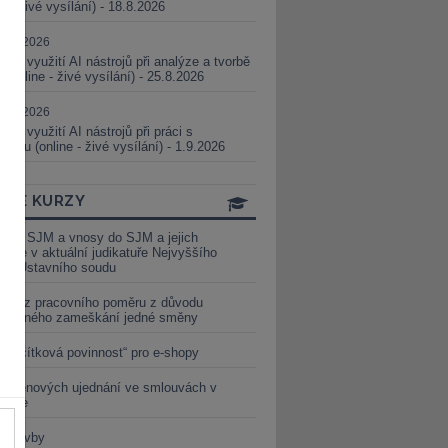
ne - živé vysílání) - 18.8.2026
5.08.2026
ické využití AI nástrojů při analýze a tvorbě
 (online - živé vysílání) - 25.8.2026
1.09.2026
ické využití AI nástrojů při práci s
aturou (online - živé vysílání) - 1.9.2026
INE KURZY
y ze SJM a vnosy do SJM a jejich
izace v aktuální judikatuře Nejvyššího
u a Ústavního soudu
věď z pracovního poměru z důvodu
luveného zameškání jedné směny
„tlačítková povinnost“ pro e-shopy
a cenových ujednání ve smlouvách v
etice
é stavby