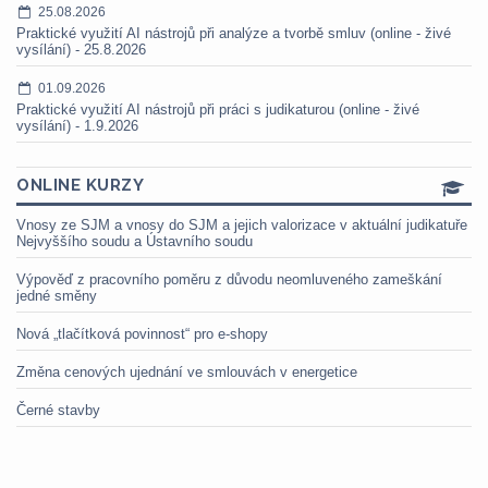
25.08.2026
Praktické využití AI nástrojů při analýze a tvorbě smluv (online - živé
vysílání) - 25.8.2026
01.09.2026
Praktické využití AI nástrojů při práci s judikaturou (online - živé
vysílání) - 1.9.2026
ONLINE KURZY
Vnosy ze SJM a vnosy do SJM a jejich valorizace v aktuální judikatuře
Nejvyššího soudu a Ústavního soudu
Výpověď z pracovního poměru z důvodu neomluveného zameškání
jedné směny
Nová „tlačítková povinnost“ pro e-shopy
Změna cenových ujednání ve smlouvách v energetice
Černé stavby