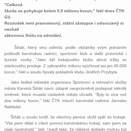
"Celková
škoda se pohybuje kolem 5,5 milionu korun," řekl dnes ČTK
Gil.
Rozsudek není pravomocný, státní zástupce i odsouzený si
nechali
zákonnou lhůtu na odvolání.
Šiňák, který vinu odmítá, podle obžaloby svým jednáním
poškodil karvinskou radnici, sportovní klub a další právnické i
fyzické osoby. "Jako šéf hokejového klubu sbíral tržby ze
stánkového prodeje. Z vybraného milionu vyúčtoval asi jen 40.000
korun," řekl u soudu bývalý pokladník klubu Jindřich Przybyla.
Jako ředitel městské organizace Sportovní a rekreační služby
města Karviná Šiňák navíc údajně neoprávněně podepsal několik
směnek, které muselo následně město uhradit. "Byly to více než
dva miliony korun," řekl ČTK mluvčí karvinské radnice Jaroslav
Nakládal.
Šiňák u soudu tvrdil, že všechny peníze vložil zpět do hokeje.
"Vše jsem dělal s cílem pomoci karvinskému hokeji, sám jsem se
nijak neobohatil," řekl. Uvedl také, že některé doklady mohou být