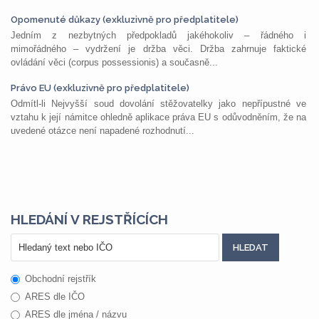
Opomenuté důkazy (exkluzivně pro předplatitele)
Jedním z nezbytných předpokladů jakéhokoliv – řádného i
mimořádného – vydržení je držba věci. Držba zahrnuje faktické
ovládání věci (corpus possessionis) a současně...
Právo EU (exkluzivně pro předplatitele)
Odmítl-li Nejvyšší soud dovolání stěžovatelky jako nepřípustné ve
vztahu k její námitce ohledně aplikace práva EU s odůvodněním, že na
uvedené otázce není napadené rozhodnutí...
HLEDÁNÍ V REJSTŘÍCÍCH
Obchodní rejstřík
ARES dle IČO
ARES dle jména / názvu