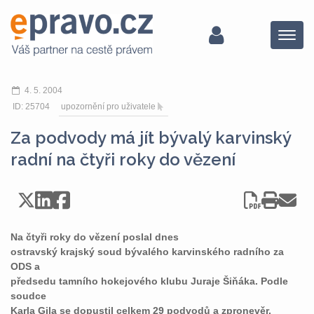
Menu
4. 5. 2004
ID: 25704
upozornění pro uživatele
Za podvody má jít bývalý karvinský
radní na čtyři roky do vězení
Na čtyři roky do vězení poslal dnes
ostravský krajský soud bývalého karvinského radního za
ODS a
předsedu tamního hokejového klubu Juraje Šiňáka. Podle
soudce
Karla Gila se dopustil celkem 29 podvodů a zpronevěr.