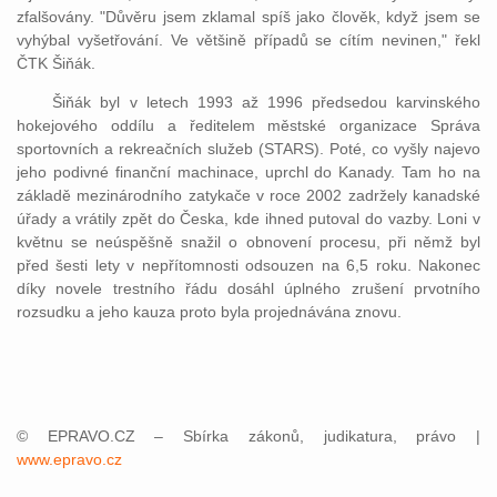
zfalšovány. "Důvěru jsem zklamal spíš jako člověk, když jsem se
vyhýbal vyšetřování. Ve většině případů se cítím nevinen," řekl
ČTK Šiňák.
Šiňák byl v letech 1993 až 1996 předsedou karvinského
hokejového oddílu a ředitelem městské organizace Správa
sportovních a rekreačních služeb (STARS). Poté, co vyšly najevo
jeho podivné finanční machinace, uprchl do Kanady. Tam ho na
základě mezinárodního zatykače v roce 2002 zadržely kanadské
úřady a vrátily zpět do Česka, kde ihned putoval do vazby. Loni v
květnu se neúspěšně snažil o obnovení procesu, při němž byl
před šesti lety v nepřítomnosti odsouzen na 6,5 roku. Nakonec
díky novele trestního řádu dosáhl úplného zrušení prvotního
rozsudku a jeho kauza proto byla projednávána znovu.
© EPRAVO.CZ – Sbírka zákonů, judikatura, právo |
www.epravo.cz