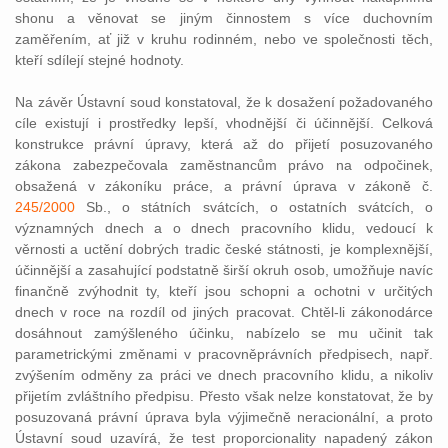
shonu a věnovat se jiným činnostem s více duchovním
zaměřením, ať již v kruhu rodinném, nebo ve společnosti těch,
kteří sdílejí stejné hodnoty.
Na závěr Ústavní soud konstatoval, že k dosažení požadovaného
cíle existují i prostředky lepší, vhodnější či účinnější. Celková
konstrukce právní úpravy, která až do přijetí posuzovaného
zákona zabezpečovala zaměstnancům právo na odpočinek,
obsažená v zákoníku práce, a právní úprava v zákoně č.
245/2000
Sb., o státních svátcích, o ostatních svátcích, o
významných dnech a o dnech pracovního klidu, vedoucí k
věrnosti a uctění dobrých tradic české státnosti, je komplexnější,
účinnější a zasahující podstatně širší okruh osob, umožňuje navíc
finančně zvýhodnit ty, kteří jsou schopni a ochotni v určitých
dnech v roce na rozdíl od jiných pracovat. Chtěl-li zákonodárce
dosáhnout zamýšleného účinku, nabízelo se mu učinit tak
parametrickými změnami v pracovněprávních předpisech, např.
zvýšením odměny za práci ve dnech pracovního klidu, a nikoliv
přijetím zvláštního předpisu. Přesto však nelze konstatovat, že by
posuzovaná právní úprava byla výjimečně neracionální, a proto
Ústavní soud uzavírá, že test proporcionality napadený zákon