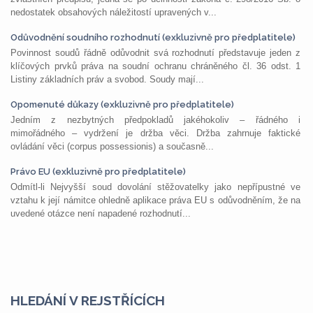
nedostatek obsahových náležitostí upravených v...
Odůvodnění soudního rozhodnutí (exkluzivně pro předplatitele)
Povinnost soudů řádně odůvodnit svá rozhodnutí představuje jeden z
klíčových prvků práva na soudní ochranu chráněného čl. 36 odst. 1
Listiny základních práv a svobod. Soudy mají...
Opomenuté důkazy (exkluzivně pro předplatitele)
Jedním z nezbytných předpokladů jakéhokoliv – řádného i
mimořádného – vydržení je držba věci. Držba zahrnuje faktické
ovládání věci (corpus possessionis) a současně...
Právo EU (exkluzivně pro předplatitele)
Odmítl-li Nejvyšší soud dovolání stěžovatelky jako nepřípustné ve
vztahu k její námitce ohledně aplikace práva EU s odůvodněním, že na
uvedené otázce není napadené rozhodnutí...
HLEDÁNÍ V REJSTŘÍCÍCH