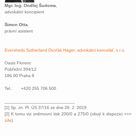
Mgr. Ing. Ondřej Šudoma
,
advokátní koncipient
Šimon Otta
,
právní asistent
Eversheds Sutherland Dvořák Hager, advokátní kancelář, s.r.o.
Oasis Florenc
Pobřežní 394/12
186 00 Praha 8
Tel.: +420 255 706 500
_____________________________
[1] Sp. zn. Pl. ÚS 37/16 ze dne 26. 2. 2019
[2] K tomu viz sněmovní tisk 200/0 a 275/0 (obojí k dispozici >>>
zde
).