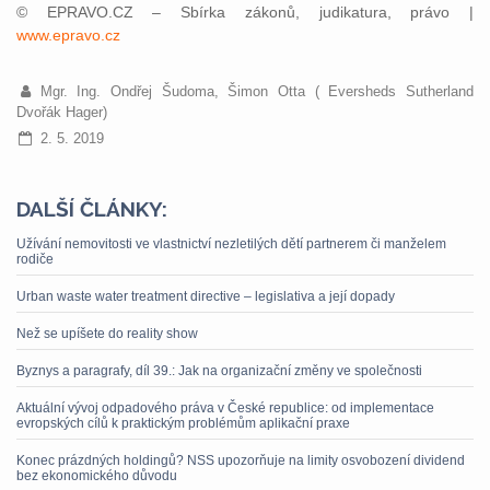
© EPRAVO.CZ – Sbírka zákonů, judikatura, právo |
www.epravo.cz
Mgr. Ing. Ondřej Šudoma, Šimon Otta ( Eversheds Sutherland
Dvořák Hager)
2. 5. 2019
DALŠÍ ČLÁNKY:
Užívání nemovitosti ve vlastnictví nezletilých dětí partnerem či manželem
rodiče
Urban waste water treatment directive – legislativa a její dopady
Než se upíšete do reality show
Byznys a paragrafy, díl 39.: Jak na organizační změny ve společnosti
Aktuální vývoj odpadového práva v České republice: od implementace
evropských cílů k praktickým problémům aplikační praxe
Konec prázdných holdingů? NSS upozorňuje na limity osvobození dividend
bez ekonomického důvodu