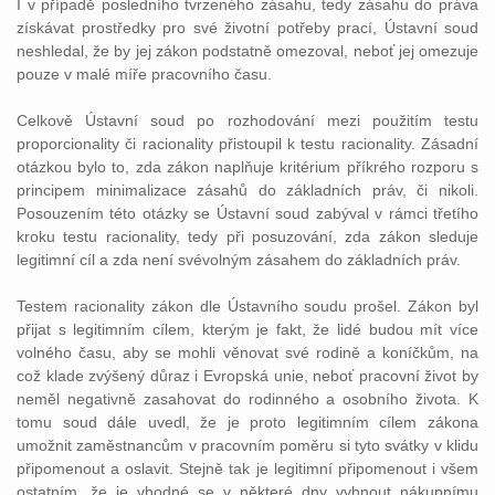
I v případě posledního tvrzeného zásahu, tedy zásahu do práva
získávat prostředky pro své životní potřeby prací, Ústavní soud
neshledal, že by jej zákon podstatně omezoval, neboť jej omezuje
pouze v malé míře pracovního času.
Celkově Ústavní soud po rozhodování mezi použitím testu
proporcionality či racionality přistoupil k testu racionality. Zásadní
otázkou bylo to, zda zákon naplňuje kritérium příkrého rozporu s
principem minimalizace zásahů do základních práv, či nikoli.
Posouzením této otázky se Ústavní soud zabýval v rámci třetího
kroku testu racionality, tedy při posuzování, zda zákon sleduje
legitimní cíl a zda není svévolným zásahem do základních práv.
Testem racionality zákon dle Ústavního soudu prošel. Zákon byl
přijat s legitimním cílem, kterým je fakt, že lidé budou mít více
volného času, aby se mohli věnovat své rodině a koníčkům, na
což klade zvýšený důraz i Evropská unie, neboť pracovní život by
neměl negativně zasahovat do rodinného a osobního života. K
tomu soud dále uvedl, že je proto legitimním cílem zákona
umožnit zaměstnancům v pracovním poměru si tyto svátky v klidu
připomenout a oslavit. Stejně tak je legitimní připomenout i všem
ostatním, že je vhodné se v některé dny vyhnout nákupnímu