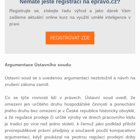
Nemáte ještě registraci na epravo.cz?
Registrujte se, získejte řadu výhod a jako dárek Vám
zašleme aktuální online kurz na využití umělé inteligence v
praxi.
REGISTROVAT ZDE
Argumentace Ústavního soudu
Ústavní soud se s uvedenou argumentací neztotožnil a návrh na
zrušení zákona zamítl.
Co se týče rovnosti lidí v právech, Ústavní soud uvedl, že
omezení jen určitého druhu hospodářské činnosti a ponechání
jiného druhu bez omezení je v České republice historicky obvyklé,
a že regulace prodeje či určité výroby ve dnech pracovního klidu
je tradicí po více než jedno století, k čemuž jako podklad přiložil
prvorepublikové právní předpisy a současně použil komparativní
argumentaci, když poukázal na pestrou regulaci prodejní doby