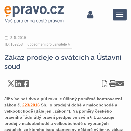
Menu
2. 5. 2019
ID: 109253
upozornění pro uživatele
Zákaz prodeje o svátcích a Ústavní
soud
Již více než dva a půl roku je účinný poměrně kontroverzní
zákon č.
223/2016
Sb., o prodejní době v maloobchodě a
velkoobchodě (dále jen „zákon“). Na poměry českého
právního řádu útlý právní předpis ve svém § 1 zakazuje
prodej v maloobchodě a velkoobchodě o vybraných
svátcích, ze kterého jsou stanoveny některé výjimky; zákaz