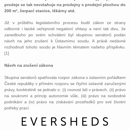
prodeje se tak nevztahuje na prodejny s prodejní plochou do
200 m², čerpací stanice, lékárny atd.
Již v průběhu legislativního procesu budil zákon ze strany
odborné i laické veřejnosti negativní ohlasy a není tak divu, že
zanedlouho po svém schválení byl skupinou senátorů podán
návrh na jeho zrušení k Ústavnímu soudu. A právě nedávné
rozhodnutí tohoto soudu je hlavním tématem našeho příspěvku.
[1]
Návrh na zrušení zákona
Skupina senátorů spatřovala rozpor zákona s ústavním pořádkem
České republiky v přímém rozporu se čtyřmi ústavně zaručenými
právy, konktrétně se jednalo o: (i) rovnost lidí v právech, (ii) právo
na soukromí a princip autonomie vůle, (iii) právo na svobodné
podnikání a (iv) právo na získávání prostředků pro své životní
potřeby prací.