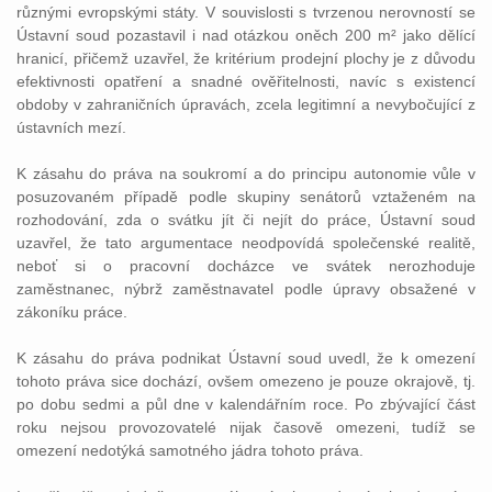
různými evropskými státy. V souvislosti s tvrzenou nerovností se
Ústavní soud pozastavil i nad otázkou oněch 200 m² jako dělící
hranicí, přičemž uzavřel, že kritérium prodejní plochy je z důvodu
efektivnosti opatření a snadné ověřitelnosti, navíc s existencí
obdoby v zahraničních úpravách, zcela legitimní a nevybočující z
ústavních mezí.
K zásahu do práva na soukromí a do principu autonomie vůle v
posuzovaném případě podle skupiny senátorů vztaženém na
rozhodování, zda o svátku jít či nejít do práce, Ústavní soud
uzavřel, že tato argumentace neodpovídá společenské realitě,
neboť si o pracovní docházce ve svátek nerozhoduje
zaměstnanec, nýbrž zaměstnavatel podle úpravy obsažené v
zákoníku práce.
K zásahu do práva podnikat Ústavní soud uvedl, že k omezení
tohoto práva sice dochází, ovšem omezeno je pouze okrajově, tj.
po dobu sedmi a půl dne v kalendářním roce. Po zbývající část
roku nejsou provozovatelé nijak časově omezeni, tudíž se
omezení nedotýká samotného jádra tohoto práva.