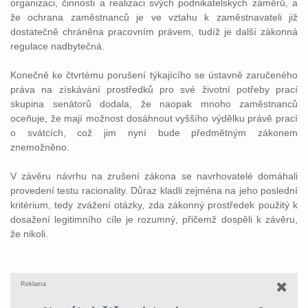
organizaci, činnosti a realizaci svých podnikatelských záměrů, a
že ochrana zaměstnanců je ve vztahu k zaměstnavateli již
dostatečně chráněna pracovním právem, tudíž je další zákonná
regulace nadbytečná.
Konečně ke čtvrtému porušení týkajícího se ústavně zaručeného
práva na získávání prostředků pro své životní potřeby prací
skupina senátorů dodala, že naopak mnoho zaměstnanců
oceňuje, že mají možnost dosáhnout vyššího výdělku právě prací
o svátcích, což jim nyní bude předmětným zákonem
znemožněno.
V závěru návrhu na zrušení zákona se navrhovatelé domáhali
provedení testu racionality. Důraz kladli zejména na jeho poslední
kritérium, tedy zvážení otázky, zda zákonný prostředek použitý k
dosažení legitimního cíle je rozumný, přičemž dospěli k závěru,
že nikoli.
Reklama