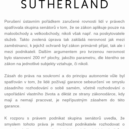
Porušení ústavním pořádkem zaručené rovnosti lidí v právech
spatřovala skupina senátorů v tom, že se zákon aplikuje pouze na
maloobchody a velkoobchody, nikoli však např. na poskytovatele
služeb. Takto zvolená úprava tak zakládá nerovnost jak mezi
zaměstnanci, k jejichž ochraně byl zákon primárně přijat, tak ale i
mezi podnikateli. Dalším argumentem pro tvrzenou nerovnost
bylo stanovení 200 m² plochy, jakožto parametru, dle kterého se
zákon na jednotlivé subjekty vztahuje, či nikoli.
Zásah do práva na soukromí a do principu autonomie vůle byl
spatřován v tom, že lidé požívají garance sebeurčení ve smyslu
zásadního rozhodování o sobě samém, včetně rozhodování o
uspořádání vlastního života a diktát ze strany zákonodárce, kdy
mají a nemají pracovat, je nepřípustným zásahem do této
garance.
K rozporu s právem podnikat skupina senátorů uvedla, že
smyslem tohoto práva je možnost podnikatele rozhodovat o