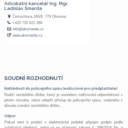
SOUDNÍ ROZHODNUTÍ
Nahlédnutí do policejního spisu (exkluzivně pro předplatitele)
Rodiči nezletilého dítěte, který je nositelem rodičovské odpovědnosti v
plném rozsahu, nelze odepřít přístup do policejního spisu, vedeného z
důvodu zranění nezletilého dítěte,...
Odpor
Pokud není k podání v elektronické podobě připojen podpis podle
zvláštních předpisů, jedná se po účinnosti zákona č. 298/2016 Sb. o