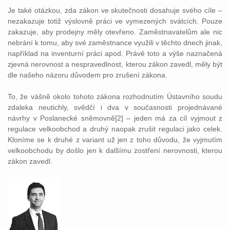
Je také otázkou, zda zákon ve skutečnosti dosahuje svého cíle –
nezakazuje totiž výslovně práci ve vymezených svátcích. Pouze
zakazuje, aby prodejny měly otevřeno. Zaměstnavatelům ale nic
nebrání k tomu, aby své zaměstnance využili v těchto dnech jinak,
například na inventurní práci apod. Právě toto a výše naznačená
zjevná nerovnost a nespravedlnost, kterou zákon zavedl, měly být
dle našeho názoru důvodem pro zrušení zákona.
To, že vášně okolo tohoto zákona rozhodnutím Ústavního soudu
zdaleka neutichly, svědčí i dva v současnosti projednávané
návrhy v Poslanecké sněmovně[2] – jeden má za cíl vyjmout z
regulace velkoobchod a druhý naopak zrušit regulaci jako celek.
Kloníme se k druhé z variant už jen z toho důvodu, že vyjmutím
velkoobchodu by došlo jen k dalšímu zostření nerovnosti, kterou
zákon zavedl.