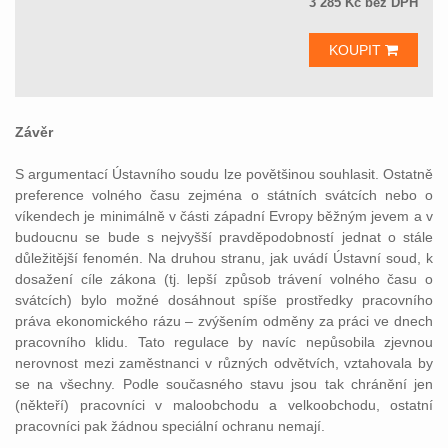
3 285 Kč bez DPH
KOUPIT
Závěr
S argumentací Ústavního soudu lze povětšinou souhlasit. Ostatně
preference volného času zejména o státních svátcích nebo o
víkendech je minimálně v části západní Evropy běžným jevem a v
budoucnu se bude s nejvyšší pravděpodobností jednat o stále
důležitější fenomén. Na druhou stranu, jak uvádí Ústavní soud, k
dosažení cíle zákona (tj. lepší způsob trávení volného času o
svátcích) bylo možné dosáhnout spíše prostředky pracovního
práva ekonomického rázu – zvýšením odměny za práci ve dnech
pracovního klidu. Tato regulace by navíc nepůsobila zjevnou
nerovnost mezi zaměstnanci v různých odvětvích, vztahovala by
se na všechny. Podle současného stavu jsou tak chránění jen
(někteří) pracovníci v maloobchodu a velkoobchodu, ostatní
pracovníci pak žádnou speciální ochranu nemají.