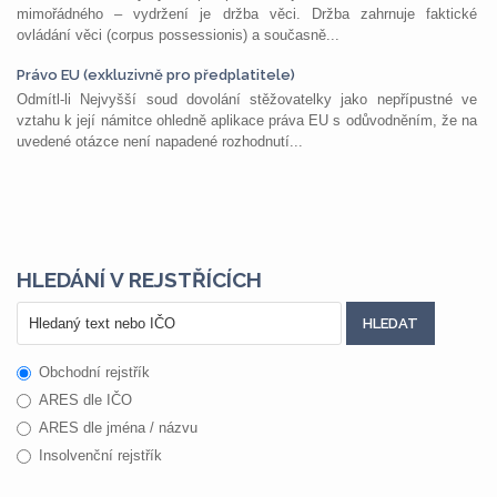
mimořádného – vydržení je držba věci. Držba zahrnuje faktické
ovládání věci (corpus possessionis) a současně...
Právo EU (exkluzivně pro předplatitele)
Odmítl-li Nejvyšší soud dovolání stěžovatelky jako nepřípustné ve
vztahu k její námitce ohledně aplikace práva EU s odůvodněním, že na
uvedené otázce není napadené rozhodnutí...
HLEDÁNÍ V REJSTŘÍCÍCH
Obchodní rejstřík
ARES dle IČO
ARES dle jména / názvu
Insolvenční rejstřík