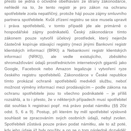
přesto se jedná o očividné obelhávání ze strany zákonodárce,
nehledě na to, že tento registr je pro zákon na ochranu
spotřebitele zcela nepatřičný, protože hájí pouze zájmy smluvního
partnera spotřebitele. Kvůli zřízení registru se sice musela upravit
i práva spotřebitelů, v tomto případě jde ale primárně o
hospodářské zájmy podnikatelů. Český zákonodárce tímto
zákonem pouze vytvořil účelový prostředek, který nejenže
částečně kopíruje stávající registry (mezi jinými Bankovní registr
klientských informací (BRKI) a Nebankovní registr klientských
informací (NRKI)), ale vedle existujícího, zběsilého
shromažďování údajů prostřednictvím internetových gigantů jako
Google, Facebook nebo Amazon legalizuje i vytvoření ryze
českého registru spotřebitelů. Zákonodárce v České republice
tímto prokázal ochraně spotřebitelů medvědí službu, neboť
možnost výměny informací mezi prodávajícím – podle zákona na
ochranu spotřebitele jsou to všechno podnikatelé – je příliš
rozsáhlá, a to i přesto, že v některých případech musí spotřebitel
dát souhlas k registraci popř. má právo podat námitku (§§ 20z
odst. 5, 6 a 9). Postup, při kterém by měl spotřebitel výslovně
souhlasit se zpracováním svých osobních údajů, nebyl zvolen.
Spotřebiteli zůstává pouze právo podat námitku, ale to až poté,
kdy jeho údaje již byly použity a on se o tom následně dozvěděl;