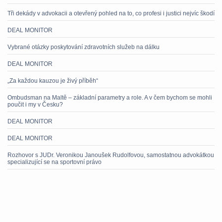
Tři dekády v advokacii a otevřený pohled na to, co profesi i justici nejvíc škodí
DEAL MONITOR
Vybrané otázky poskytování zdravotních služeb na dálku
DEAL MONITOR
„Za každou kauzou je živý příběh“
Ombudsman na Maltě – základní parametry a role. A v čem bychom se mohli
poučit i my v Česku?
DEAL MONITOR
DEAL MONITOR
Rozhovor s JUDr. Veronikou Janoušek Rudolfovou, samostatnou advokátkou
specializující se na sportovní právo