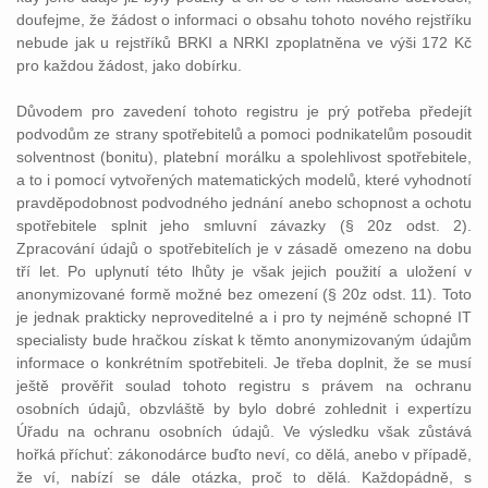
doufejme, že žádost o informaci o obsahu tohoto nového rejstříku
nebude jak u rejstříků BRKI a NRKI zpoplatněna ve výši 172 Kč
pro každou žádost, jako dobírku.
Důvodem pro zavedení tohoto registru je prý potřeba předejít
podvodům ze strany spotřebitelů a pomoci podnikatelům posoudit
solventnost (bonitu), platební morálku a spolehlivost spotřebitele,
a to i pomocí vytvořených matematických modelů, které vyhodnotí
pravděpodobnost podvodného jednání anebo schopnost a ochotu
spotřebitele splnit jeho smluvní závazky (§ 20z odst. 2).
Zpracování údajů o spotřebitelích je v zásadě omezeno na dobu
tří let. Po uplynutí této lhůty je však jejich použití a uložení v
anonymizované formě možné bez omezení (§ 20z odst. 11). Toto
je jednak prakticky neproveditelné a i pro ty nejméně schopné IT
specialisty bude hračkou získat k těmto anonymizovaným údajům
informace o konkrétním spotřebiteli. Je třeba doplnit, že se musí
ještě prověřit soulad tohoto registru s právem na ochranu
osobních údajů, obzvláště by bylo dobré zohlednit i expertízu
Úřadu na ochranu osobních údajů. Ve výsledku však zůstává
hořká příchuť: zákonodárce buďto neví, co dělá, anebo v případě,
že ví, nabízí se dále otázka, proč to dělá. Každopádně, s