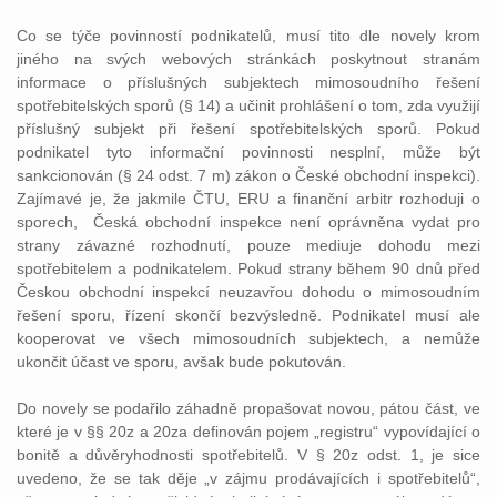
Co se týče povinností podnikatelů, musí tito dle novely krom
jiného na svých webových stránkách poskytnout stranám
informace o příslušných subjektech mimosoudního řešení
spotřebitelských sporů (§ 14) a učinit prohlášení o tom, zda využijí
příslušný subjekt při řešení spotřebitelských sporů. Pokud
podnikatel tyto informační povinnosti nesplní, může být
sankcionován (§ 24 odst. 7 m) zákon o České obchodní inspekci).
Zajímavé je, že jakmile ČTU, ERU a finanční arbitr rozhoduji o
sporech, Česká obchodní inspekce není oprávněna vydat pro
strany závazné rozhodnutí, pouze mediuje dohodu mezi
spotřebitelem a podnikatelem. Pokud strany během 90 dnů před
Českou obchodní inspekcí neuzavřou dohodu o mimosoudním
řešení sporu, řízení skončí bezvýsledně. Podnikatel musí ale
kooperovat ve všech mimosoudních subjektech, a nemůže
ukončit účast ve sporu, avšak bude pokutován.
Do novely se podařilo záhadně propašovat novou, pátou část, ve
které je v §§ 20z a 20za definován pojem „registru“ vypovídající o
bonitě a důvěryhodnosti spotřebitelů. V § 20z odst. 1, je sice
uvedeno, že se tak děje „v zájmu prodávajících i spotřebitelů“,