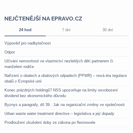
NEJČTENĚJŠÍ NA EPRAVO.CZ
24 hod
7 dní
30 dní
Výpověď pro nadbytečnost
Odpor
Užívání nemovitosti ve vlastnictví nezletilých dětí partnerem či
manželem rodiče
Nařízení o obalech a obalových odpadech (PPWR) – nová éra regulace
obalů v Evropské unii
Konec prázdných holdingů? NSS upozorňuje na limity osvobození
dividend bez ekonomického důvodu
Byznys a paragrafy, díl 39.: Jak na organizační změny ve společnosti
Urban waste water treatment directive – legislativa a její dopady
Prodloužení zkušební doby ze zákona po flexinovele