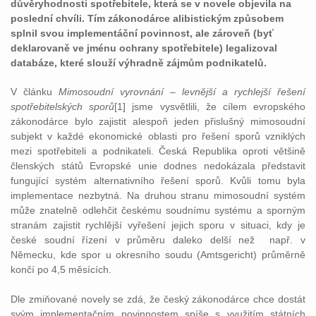
důvěryhodnosti spotřebitele, která se v novele objevila na
poslední chvíli. Tím zákonodárce alibistickým způsobem
splnil svou implementáční povinnost, ale zároveň (byť
deklarovaně ve jménu ochrany spotřebitele) legalizoval
databáze, které slouží výhradně zájmům podnikatelů.
V článku
Mimosoudní vyrovnání – levnější a rychlejší řešení
spotřebitelských sporů
[1] jsme vysvětlili, že cílem evropského
zákonodárce bylo zajistit alespoň jeden přislušný mimosoudní
subjekt v každé ekonomické oblasti pro řešení sporů vzniklých
mezi spotřebiteli a podnikateli. Česká Republika oproti většině
členských států Evropské unie dodnes nedokázala představit
fungující systém alternativního řešení sporů. Kvůli tomu byla
implementace nezbytná. Na druhou stranu mimosoudní systém
může znatelně odlehčit českému soudnímu systému a sporným
stranám zajistit rychlější vyřešení jejich sporu v situaci, kdy je
české soudní řízení v průměru daleko delší než např. v
Německu, kde spor u okresního soudu (Amtsgericht) průměrně
končí po 4,5 měsících.
Dle zmiňované novely se zdá, že český zákonodárce chce dostát
svým implementačním povinnostem spíše s využitím státních