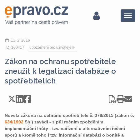
Menu
11. 2. 2016
ID: 100417
upozornění pro uživatele
Zákon na ochranu spotřebitele
zneužit k legalizaci databáze o
spotřebitelích
Novela zákona na ochranu spotřebitele č. 378/2015 (zákon č.
634/1992
Sb.) zavádí - s půl ročním zpožděním
implementáční lhůty - tzv. nařízení o alternativním řešení
sporů a kromě toho i tzv. informační databázi o bonitě a