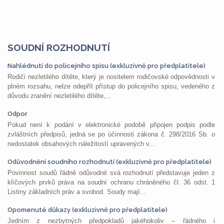
SOUDNÍ ROZHODNUTÍ
Nahlédnutí do policejního spisu (exkluzivně pro předplatitele)
Rodiči nezletilého dítěte, který je nositelem rodičovské odpovědnosti v
plném rozsahu, nelze odepřít přístup do policejního spisu, vedeného z
důvodu zranění nezletilého dítěte,...
Odpor
Pokud není k podání v elektronické podobě připojen podpis podle
zvláštních předpisů, jedná se po účinnosti zákona č. 298/2016 Sb. o
nedostatek obsahových náležitostí upravených v...
Odůvodnění soudního rozhodnutí (exkluzivně pro předplatitele)
Povinnost soudů řádně odůvodnit svá rozhodnutí představuje jeden z
klíčových prvků práva na soudní ochranu chráněného čl. 36 odst. 1
Listiny základních práv a svobod. Soudy mají...
Opomenuté důkazy (exkluzivně pro předplatitele)
Jedním z nezbytných předpokladů jakéhokoliv – řádného i