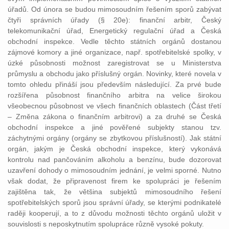
úřadů. Od února se budou mimosoudním řešením sporů zabývat
čtyři správních úřady (§ 20e): finanční arbitr, Český
telekomunikační úřad, Energetický regulační úřad a Česká
obchodní inspekce. Vedle těchto státních orgánů dostanou
zájmové komory a jiné organizace, např. spotřebitelské spolky, v
úzké působnosti možnost zaregistrovat se u Ministerstva
průmyslu a obchodu jako příslušný orgán. Novinky, které novela v
tomto ohledu přináší jsou především následující. Za prvé bude
rozšířena působnost finančního arbitra na velice širokou
všeobecnou působnost ve všech finančních oblastech (Část třetí
– Změna zákona o finančním arbitrovi) a za druhé se Česká
obchodní inspekce a jiné pověřené subjekty stanou tzv.
záchytnými orgány (orgány se zbytkovou příslušností). Jak státní
orgán, jakým je Česká obchodní inspekce, který vykonává
kontrolu nad pančováním alkoholu a benzínu, bude dozorovat
uzavření dohody o mimosoudním jednání, je velmi sporné. Nutno
však dodat, že připravenost firem ke spolupráci je řešením
zajištěna tak, že většina subjektů mimosoudního řešení
spotřebitelských sporů jsou správní úřady, se kterými podnikatelé
raději kooperují, a to z důvodu možnosti těchto orgánů uložit v
souvislosti s neposkytnutím spolupráce různě vysoké pokuty.