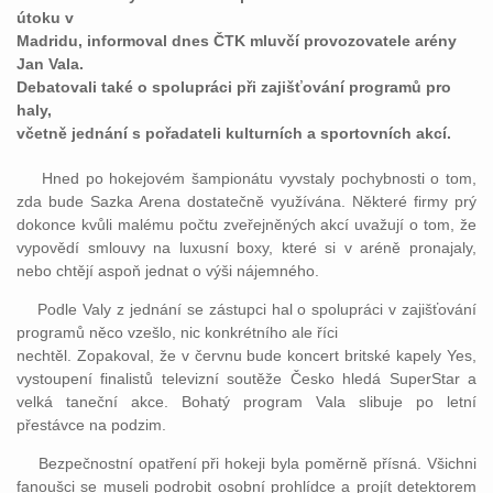
útoku v
Madridu, informoval dnes ČTK mluvčí provozovatele arény
Jan Vala.
Debatovali také o spolupráci při zajišťování programů pro
haly,
včetně jednání s pořadateli kulturních a sportovních akcí.
Hned po hokejovém šampionátu vyvstaly pochybnosti o tom,
zda bude Sazka Arena dostatečně využívána. Některé firmy prý
dokonce kvůli malému počtu zveřejněných akcí uvažují o tom, že
vypovědí smlouvy na luxusní boxy, které si v aréně pronajaly,
nebo chtějí aspoň jednat o výši nájemného.
Podle Valy z jednání se zástupci hal o spolupráci v zajišťování
programů něco vzešlo, nic konkrétního ale říci
nechtěl. Zopakoval, že v červnu bude koncert britské kapely Yes,
vystoupení finalistů televizní soutěže Česko hledá SuperStar a
velká taneční akce. Bohatý program Vala slibuje po letní
přestávce na podzim.
Bezpečnostní opatření při hokeji byla poměrně přísná. Všichni
fanoušci se museli podrobit osobní prohlídce a projít detektorem