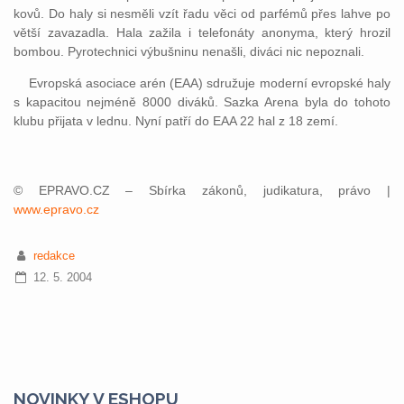
kovů. Do haly si nesměli vzít řadu věci od parfémů přes lahve po
větší zavazadla. Hala zažila i telefonáty anonyma, který hrozil
bombou. Pyrotechnici výbušninu nenašli, diváci nic nepoznali.
Evropská asociace arén (EAA) sdružuje moderní evropské haly
s kapacitou nejméně 8000 diváků. Sazka Arena byla do tohoto
klubu přijata v lednu. Nyní patří do EAA 22 hal z 18 zemí.
© EPRAVO.CZ – Sbírka zákonů, judikatura, právo |
www.epravo.cz
redakce
12. 5. 2004
NOVINKY V ESHOPU