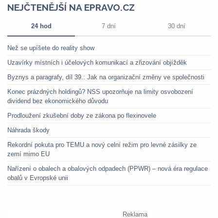
NEJČTENĚJŠÍ NA EPRAVO.CZ
24 hod
7 dní
30 dní
Než se upíšete do reality show
Uzavírky místních i účelových komunikací a zřizování objížděk
Byznys a paragrafy, díl 39.: Jak na organizační změny ve společnosti
Konec prázdných holdingů? NSS upozorňuje na limity osvobození
dividend bez ekonomického důvodu
Prodloužení zkušební doby ze zákona po flexinovele
Náhrada škody
Rekordní pokuta pro TEMU a nový celní režim pro levné zásilky ze
zemí mimo EU
Nařízení o obalech a obalových odpadech (PPWR) – nová éra regulace
obalů v Evropské unii