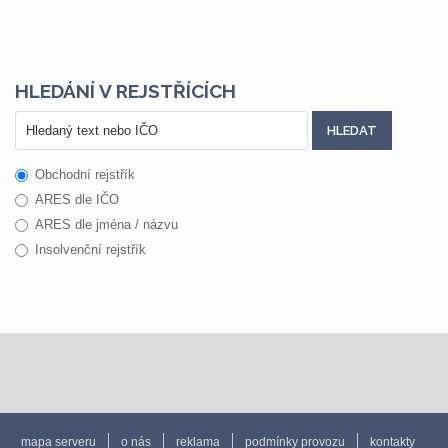
HLEDÁNÍ V REJSTŘÍCÍCH
Obchodní rejstřík
ARES dle IČO
ARES dle jména / názvu
Insolvenční rejstřík
mapa serveru
o nás
reklama
podmínky provozu
kontakty