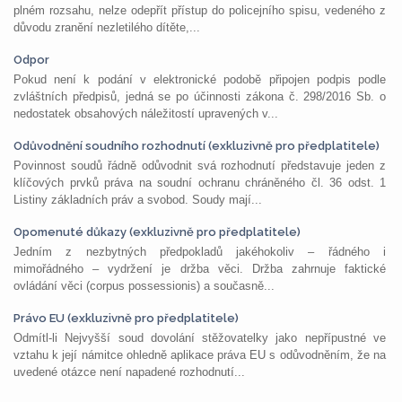
plném rozsahu, nelze odepřít přístup do policejního spisu, vedeného z
důvodu zranění nezletilého dítěte,...
Odpor
Pokud není k podání v elektronické podobě připojen podpis podle
zvláštních předpisů, jedná se po účinnosti zákona č. 298/2016 Sb. o
nedostatek obsahových náležitostí upravených v...
Odůvodnění soudního rozhodnutí (exkluzivně pro předplatitele)
Povinnost soudů řádně odůvodnit svá rozhodnutí představuje jeden z
klíčových prvků práva na soudní ochranu chráněného čl. 36 odst. 1
Listiny základních práv a svobod. Soudy mají...
Opomenuté důkazy (exkluzivně pro předplatitele)
Jedním z nezbytných předpokladů jakéhokoliv – řádného i
mimořádného – vydržení je držba věci. Držba zahrnuje faktické
ovládání věci (corpus possessionis) a současně...
Právo EU (exkluzivně pro předplatitele)
Odmítl-li Nejvyšší soud dovolání stěžovatelky jako nepřípustné ve
vztahu k její námitce ohledně aplikace práva EU s odůvodněním, že na
uvedené otázce není napadené rozhodnutí...