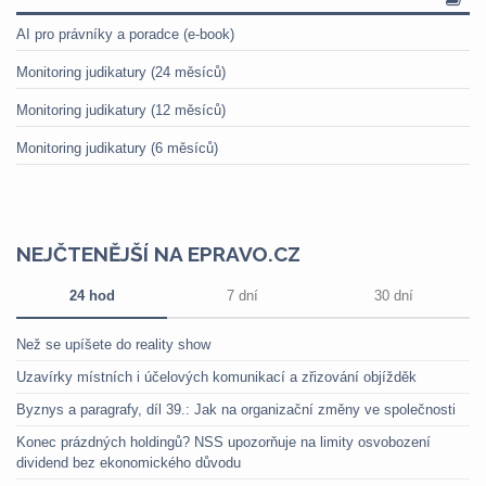
AI pro právníky a poradce (e-book)
Monitoring judikatury (24 měsíců)
Monitoring judikatury (12 měsíců)
Monitoring judikatury (6 měsíců)
NEJČTENĚJŠÍ NA EPRAVO.CZ
24 hod
7 dní
30 dní
Než se upíšete do reality show
Uzavírky místních i účelových komunikací a zřizování objížděk
Byznys a paragrafy, díl 39.: Jak na organizační změny ve společnosti
Konec prázdných holdingů? NSS upozorňuje na limity osvobození
dividend bez ekonomického důvodu