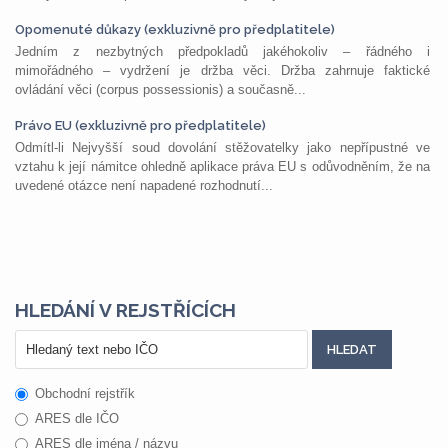
Opomenuté důkazy (exkluzivně pro předplatitele)
Jedním z nezbytných předpokladů jakéhokoliv – řádného i
mimořádného – vydržení je držba věci. Držba zahrnuje faktické
ovládání věci (corpus possessionis) a současně...
Právo EU (exkluzivně pro předplatitele)
Odmítl-li Nejvyšší soud dovolání stěžovatelky jako nepřípustné ve
vztahu k její námitce ohledně aplikace práva EU s odůvodněním, že na
uvedené otázce není napadené rozhodnutí...
HLEDÁNÍ V REJSTŘÍCÍCH
Obchodní rejstřík
ARES dle IČO
ARES dle jména / názvu