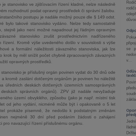
Rodič
e je stanovisko ve zjišťovacím řízení kladné, nelze následně
rodič
vém rozhodnutí podat opravný prostředek či správní žalobu.
odepř
instančního postupu je nadále možný pouze dle § 149 odst.
důvod
ré bylo takové stanovisko vydáno. Nelze tedy samostatně
, stejně jako není možné napadnout jej řádným opravným
Odp
vazné stanovisko zrušit prostřednictvím nadřízeného
Poku
řízení. Kromě výše uvedeného došlo v souvislosti s výše
připo
vé a formální náležitosti závazného stanoviska, jak lze
se p
nedo
nto krok by měl snížit počet chybně zpracovaných závazných
v...
yužití opravných prostředků.
Odův
 stanovisko je příslušný orgán povinen vydat do 30 dnů ode
(exk
ku a kromě zaslání dotčeným orgánům je povinen ho náležitě
Povin
V na úředních deskách dotčených územních samosprávných
před
h deskách správních orgánů). ZPV již nadále nevyžaduje
soudn
čeného území obvyklého, způsobu (jako je např. místní tisk
zákla
 let od jeho vydání, nicméně může být i opakovaně o 5 let
atel prokáže písemně, že nedošlo k podstatným změnám
Opom
před
inen nejméně 30 dní před podáním žádosti o zahájení
Jední
i pro navazující řízení příslušnému orgánu.
řádné
Držba