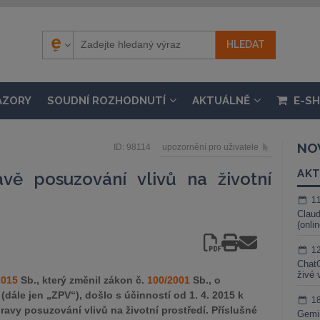
ÁZORY
SOUDNÍ ROZHODNUTÍ
AKTUÁLNĚ
E-S
NO
ID: 98114
upozornění pro uživatele
AKT
vě posuzování vlivů na životní
1
Claud
(onli
1
ChatG
živé 
2015
Sb., který změnil zákon č.
100/2001
Sb., o
(dále jen „ZPV“), došlo s účinností od 1. 4. 2015 k
1
avy posuzování vlivů na životní prostředí. Příslušné
Gemin