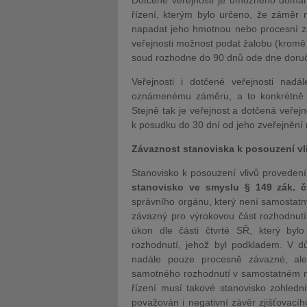
Dotčené veřejnosti je umožněno domáh
řízení, kterým bylo určeno, že záměr
napadat jeho hmotnou nebo procesní zá
veřejnosti možnost podat žalobu (kromě 
soud rozhodne do 90 dnů ode dne doruč
Veřejnosti i dotčené veřejnosti nad
oznámenému záměru, a to konkrétně d
Stejně tak je veřejnost a dotčená veře
k posudku do 30 dní od jeho zveřejnění 
Závaznost stanoviska k posouzení vli
Stanovisko k posouzení vlivů proveden
stanovisko ve smyslu § 149 zák. 
správního orgánu, který není samostat
závazný pro výrokovou část rozhodnutí
úkon dle části čtvrté SŘ, který b
rozhodnutí, jehož byl podkladem. V d
nadále pouze procesně závazné, al
samotného rozhodnutí v samostatném na
řízení musí takové stanovisko zohledn
považován i negativní závěr zjišťovacíh