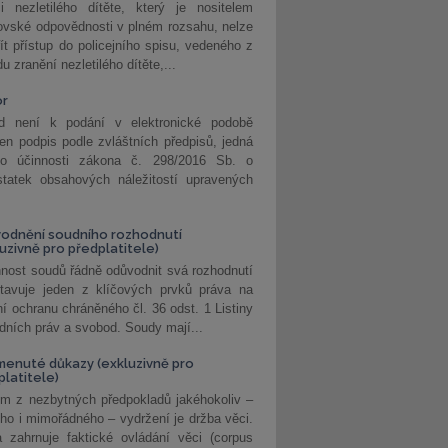
i nezletilého dítěte, který je nositelem
ovské odpovědnosti v plném rozsahu, nelze
ít přístup do policejního spisu, vedeného z
u zranění nezletilého dítěte,...
or
d není k podání v elektronické podobě
jen podpis podle zvláštních předpisů, jedná
o účinnosti zákona č. 298/2016 Sb. o
statek obsahových náležitostí upravených
odnění soudního rozhodnutí
luzivně pro předplatitele)
nost soudů řádně odůvodnit svá rozhodnutí
stavuje jeden z klíčových prvků práva na
í ochranu chráněného čl. 36 odst. 1 Listiny
dních práv a svobod. Soudy mají...
enuté důkazy (exkluzivně pro
platitele)
m z nezbytných předpokladů jakéhokoliv –
ho i mimořádného – vydržení je držba věci.
 zahrnuje faktické ovládání věci (corpus