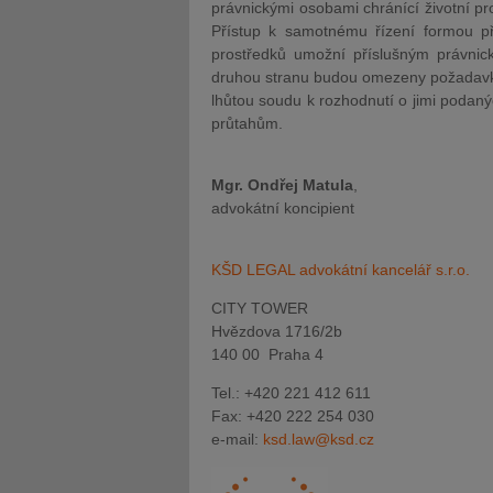
právnickými osobami chránící životní pro
Přístup k samotnému řízení formou př
prostředků umožní příslušným právnic
druhou stranu budou omezeny požadavke
lhůtou soudu k rozhodnutí o jimi podan
průtahům.
Mgr. Ondřej Matula
,
advokátní koncipient
KŠD LEGAL advokátní kancelář s.r.o.
CITY TOWER
Hvězdova 1716/2b
140 00 Praha 4
Tel.: +420 221 412 611
Fax: +420 222 254 030
e-mail:
ksd.law@ksd.cz