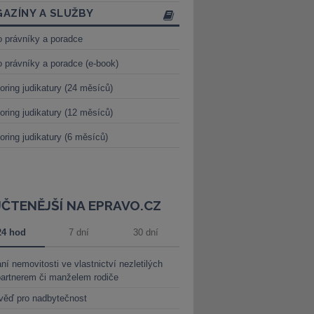
AZÍNY A SLUŽBY
o právníky a poradce
o právníky a poradce (e-book)
oring judikatury (24 měsíců)
oring judikatury (12 měsíců)
oring judikatury (6 měsíců)
JČTENĚJŠÍ NA EPRAVO.CZ
24 hod
7 dní
30 dní
ní nemovitosti ve vlastnictví nezletilých
partnerem či manželem rodiče
věď pro nadbytečnost