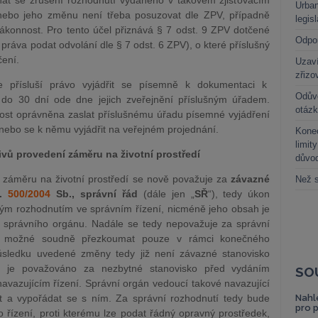
at se zrušení rozhodnutí vydaného v takovém zjišťovacím
Urban
 nebo jeho změnu není třeba posuzovat dle ZPV, případně
legis
konnost. Pro tento účel přiznává § 7 odst. 9 ZPV dotčené
Odpo
práva podat odvolání dle § 7 odst. 6 ZPV), o které příslušný
ení.
Uzaví
zřizo
ále přísluší právo vyjádřit se písemně k dokumentaci k
Odůvo
o 30 dní ode dne jejich zveřejnění příslušným úřadem.
otáz
jnost oprávněna zaslat příslušnému úřadu písemné vyjádření
nebo se k němu vyjádřit na veřejném projednání.
Kone
limit
vů provedení záměru na životní prostředí
důvo
í záměru na životní prostředí se nově považuje za
závazné
Než s
č.
500/2004
Sb., správní řád
(dále jen „
SŘ
“), tedy úkon
ným rozhodnutím ve správním řízení, nicméně jeho obsah je
 správního orgánu. Nadále se tedy nepovažuje za správní
ylo možné soudně přezkoumat pouze v rámci konečného
ůsledku uvedené změny tedy již není závazné stanovisko
e je považováno za nezbytné stanovisko před vydáním
SO
vazujícím řízení. Správní orgán vedoucí takové navazující
it a vypořádat se s ním. Za správní rozhodnutí tedy bude
Nahl
pro 
o řízení, proti kterému lze podat řádný opravný prostředek,