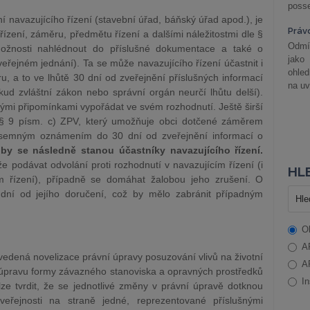
posse
ní navazujícího řízení (stavební úřad, báňský úřad apod.), je
Práv
zení, záměru, předmětu řízení a dalšími náležitostmi dle §
Odmít
ožnosti nahlédnout do příslušné dokumentace a také o
jako
veřejném jednání). Ta se může navazujícího řízení účastnit i
ohle
, a to ve lhůtě 30 dní od zveřejnění příslušných informací
na uv
ud zvláštní zákon nebo správní orgán neurčí lhůtu delší).
ými připomínkami vypořádat ve svém rozhodnutí. Ještě širší
 § 9 písm. c) ZPV, který umožňuje obci dotčené záměrem
 písemným oznámením do 30 dní od zveřejnění informací o
by se následně stanou účastníky navazujícího řízení.
 podávat odvolání proti rozhodnutí v navazujícím řízení (i
HLE
m řízení), případně se domáhat žalobou jeho zrušení. O
dní od jejího doručení, což by mělo zabránit případným
O
A
vedená novelizace právní úpravy posuzování vlivů na životní
A
 úpravu formy závazného stanoviska a opravných prostředků
In
ze tvrdit, že se jednotlivé změny v právní úpravě dotknou
veřejnosti na straně jedné, reprezentované příslušnými