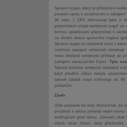
Správní orgán, který je příslušný k vede
povinen spolu s oznámením o zahájení ří
9b odst. 1 ZPV informovat také o m
podmínkách účasti veřejnosti (např. ve 
formou uplatňování připomínek k záměru
na úřední desce správního orgánu (pok
Správní orgán se následně musí s takov
možnost zapojení veřejnosti obsahuje
nebo dotčené veřejnosti přihlásit se
zahájení navazujícího řízení.
Tyto oso
Taková dotčená veřejnost následně může
když předtím vůbec nebyla účastníke
takové žalobě soud rozhoduje do 90 
průtahům.
Závěr
Výše popsané lze tedy shrnout tak, že u
prostředí s sebou přinesla nejen novou
směřujících proti němu. Zároveň však l
všech stran řízení, tedy především 