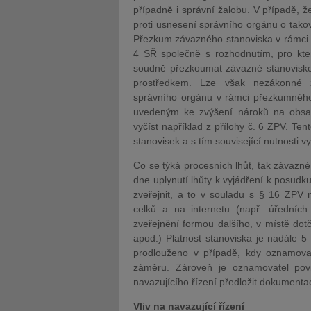
případně i správní žalobu. V případě, ž
proti usnesení správního orgánu o tako
Přezkum závazného stanoviska v rámci 
4 SŘ společně s rozhodnutím, pro kte
soudně přezkoumat závazné stanovisko
prostředkem. Lze však nezákonné zá
správního orgánu v rámci přezkumného 
uvedeným ke zvýšení nároků na obsaho
vyčíst například z přílohy č. 6 ZPV. Te
stanovisek a s tím související nutnosti v
Co se týká procesních lhůt, tak závazné
dne uplynutí lhůty k vyjádření k posud
zveřejnit, a to v souladu s § 16 ZP
celků a na internetu (např. úředníc
zveřejnění formou dalšího, v místě dot
apod.) Platnost stanoviska je nadále 5
prodlouženo v případě, kdy oznamov
záměru. Zároveň je oznamovatel pov
navazujícího řízení předložit dokumentac
Vliv na navazující řízení