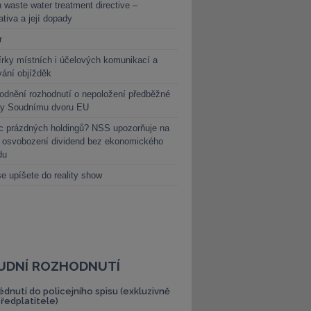
 waste water treatment directive –
lativa a její dopady
r
rky místních i účelových komunikací a
vání objížděk
dnění rozhodnutí o nepoložení předběžné
ky Soudnímu dvoru EU
c prázdných holdingů? NSS upozorňuje na
y osvobození dividend bez ekonomického
du
e upíšete do reality show
UDNÍ ROZHODNUTÍ
édnutí do policejního spisu (exkluzivně
předplatitele)