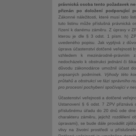
právnická osoba tento požadavek nesp
přiznán po doložení podporující 
Zákonné náležitosti, které musí tato li
tuto listinu může příslušná právnická 
řízení k danému záměru. Z úpravy v ZPV
kterou je dle § 3 odst. 1 písm. h) Z
uvedeného popisu. Jak vyplývá z dův
úprava účastenství dotčené veřejnosti b
vzhledem k mezinárodně-právním
nedocházelo k obstrukci jednání či šik
důvodu zákonodárce umožnil účast dotč
popsaných podmínek.
Výhody této kon
průtahů a obstrukcí ve fázi správního r
pro procesní pochybení spočívající v 
Účastenství veřejnosti a dotčené veřejnost
Ustanovení § 6 odst. 7 ZPV přiznává
příslušnému úřadu do 20 dnů ode dne 
charakteru záměru, jejichž rozdělení ob
úpravami), se bude dále provádět zjišťov
vlivy na životní prostředí u příslušn