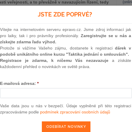
ti veřejnosti, a to převážně v navazujícím řízení, tedy
(onli
utí dle zvláštních právních předpisů o povolení
2
JSTE ZDE POPRVÉ?
ovaného dle ZPV (např. stavební řízení). Níže
Prakt
 závazného stanoviska k provedení záměru a soudní
smluv
Vítejte na internetovém serveru epravo.cz. Jsme zdroj informací jak
0
pro laiky, tak i pro právníky profesionály.
Zaregistrujte se u nás a
Prakt
získejte zdarma řadu výhod.
judik
Protože si vážíme Vašeho zájmu, dostanete k registraci
dárek v
podobě unikátního online kurzu "Taktika jednání o smlouvách".
ONL
Registrace je zdarma, k ničemu Vás nezavazuje
a získáte
každodenní přehled o novinkách ve světě práva.
Vnos
valor
soud
a přijmout vzhledem k nedostatečné transpozici směrnice
E-mailová adresa:
*
2/EU (tzv. EIA Směrnice), a to jak z pohledu celkového
Výpo
ecně, tak na základě dílčích chyb v příslušné transpozici,
neom
tečnou závaznost výstupů z procesu EIA nebo nedostatečnou
Nová 
Vaše data jsou u nás v bezpečí. Údaje vyplněné při této registraci
 zákona je však třeba právně upravit přechod ze stávající
zpracováváme podle
podmínek zpracování osobních údajů
Změn
ých ustanoveních zák. č.
39/2015
Sb. se týká především
energ
vydána před účinností této novely ZPV. V tomto případě vydá
Čern
ámení o zahájení příslušného řízení zaslaném tomuto úřadu