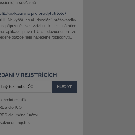
ssionis) a současně...
o EU (exkluzivně pro předplatitele)
l-li Nejvyšší soud dovolání stěžovatelky
 nepřípustné ve vztahu k její námitce
dně aplikace práva EU s odůvodněním, že
edené otázce není napadené rozhodnutí...
DÁNÍ V REJSTŘÍCÍCH
bchodní rejstřík
RES dle IČO
RES dle jména / názvu
solvenční rejstřík