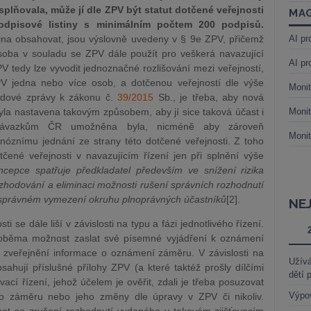
lňovala, může jí dle ZPV být statut dotčené veřejnosti
MAG
podpisové listiny s minimálním počtem 200 podpisů.
stina obsahovat, jsou výslovně uvedeny v § 9e ZPV, přičemž
AI pr
osoba v souladu se ZPV dále použít pro veškerá navazující
AI pr
 tedy lze vyvodit jednoznačné rozlišování mezi veřejností,
PV jedna nebo více osob, a dotčenou veřejností dle výše
Monit
odové zprávy k zákonu č.
39/2015
Sb., je třeba, aby nová
yla nastavena takovým způsobem, aby jí sice taková účast i
Monit
 závazkům ČR umožněna byla, nicméně aby zároveň
Monit
anóznímu jednání ze strany této dotčené veřejnosti. Z toho
ené veřejnosti v navazujícím řízení jen při splnění výše
cepce spatřuje předkladatel především ve snížení rizika
ozhodování a eliminaci možnosti rušení správních rozhodnutí
nesprávném vymezení okruhu plnoprávných účastníků
[2].
NE
i se dále liší v závislosti na typu a fázi jednotlivého řízení.
 oběma možnost zaslat své písemné vyjádření k oznámení
zveřejnění informace o oznámení záměru. V závislosti na
Užívá
sahují příslušné přílohy ZPV (a které taktéž prošly dílčími
dětí 
ací řízení, jehož účelem je ověřit, zdali je třeba posuzovat
Výpo
ého záměru nebo jeho změny dle úpravy v ZPV či nikoliv.