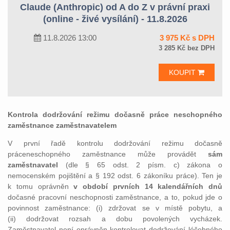
Claude (Anthropic) od A do Z v právní praxi
(online - živé vysílání) - 11.8.2026
11.8.2026 13:00
3 975 Kč s DPH
3 285 Kč bez DPH
KOUPIT
Kontrola dodržování režimu dočasně práce neschopného
zaměstnance zaměstnavatelem
V první řadě kontrolu dodržování režimu dočasně
práceneschopného zaměstnance může provádět
sám
zaměstnavatel
(dle § 65 odst. 2 písm. c) zákona o
nemocenském pojištění a § 192 odst. 6 zákoníku práce). Ten je
k tomu oprávněn
v období prvních 14 kalendářních dnů
dočasné pracovní neschopnosti zaměstnance, a to, pokud jde o
povinnost zaměstnance: (i) zdržovat se v místě pobytu, a
(ii) dodržovat rozsah a dobu povolených vycházek.
Zaměstnavatel není oprávněn kontrolovat dodržování léčebného