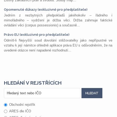
Listiny základních práv a svobod. Soudy mají...
Opomenuté důkazy (exkluzivně pro předplatitele)
Jedním z nezbytných předpokladů jakéhokoliv – řádného i
mimořádného – vydržení je držba věci. Držba zahrnuje faktické
ovládání věci (corpus possessionis) a současně...
Právo EU (exkluzivně pro předplatitele)
Odmítl-li Nejvyšší soud dovolání stěžovatelky jako nepřípustné ve
vztahu k její námitce ohledně aplikace práva EU s odůvodněním, že na
uvedené otázce není napadené rozhodnutí...
HLEDÁNÍ V REJSTŘÍCÍCH
Obchodní rejstřík
ARES dle IČO