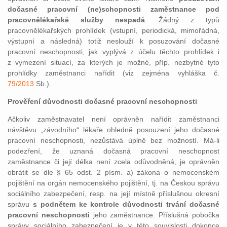
dočasné pracovní (ne)schopnosti zaměstnance pod
pracovnělékařské služby nespadá
. Žádný z typů
pracovnělékařských prohlídek (vstupní, periodická, mimořádná,
výstupní a následná) totiž neslouží k posuzování dočasné
pracovní neschopnosti, jak vyplývá z účelu těchto prohlídek i
z vymezení situací, za kterých je možné, příp. nezbytné tyto
prohlídky zaměstnanci nařídit (viz zejména vyhláška č.
79/2013
Sb.).
Prověření důvodnosti dočasné pracovní neschopnosti
Ačkoliv zaměstnavatel není oprávněn nařídit zaměstnanci
návštěvu „závodního“ lékaře ohledně posouzení jeho dočasné
pracovní neschopnosti, nezůstává úplně bez možností. Má-li
podezření, že uznaná dočasná pracovní neschopnost
zaměstnance či její délka není zcela odůvodněná, je oprávněn
obrátit se dle § 65 odst. 2 písm. a) zákona o nemocenském
pojištění na orgán nemocenského pojištění, tj. na Českou správu
sociálního zabezpečení, resp. na její místně příslušnou okresní
správu
s podnětem
ke kontrole důvodnosti trvání dočasné
pracovní neschopnosti
jeho zaměstnance. Příslušná pobočka
správy sociálního zabezpečení je v této souvislosti dokonce