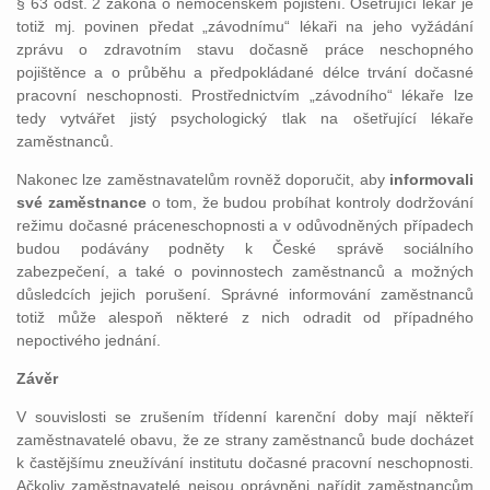
§ 63 odst. 2 zákona o nemocenském pojištění. Ošetřující lékař je
totiž mj. povinen předat „závodnímu“ lékaři na jeho vyžádání
zprávu o zdravotním stavu dočasně práce neschopného
pojištěnce a o průběhu a předpokládané délce trvání dočasné
pracovní neschopnosti. Prostřednictvím „závodního“ lékaře lze
tedy vytvářet jistý psychologický tlak na ošetřující lékaře
zaměstnanců.
Nakonec lze zaměstnavatelům rovněž doporučit, aby
informovali
své zaměstnance
o tom, že budou probíhat kontroly dodržování
režimu dočasné práceneschopnosti a v odůvodněných případech
budou podávány podněty k České správě sociálního
zabezpečení, a také o povinnostech zaměstnanců a možných
důsledcích jejich porušení. Správné informování zaměstnanců
totiž může alespoň některé z nich odradit od případného
nepoctivého jednání.
Závěr
V souvislosti se zrušením třídenní karenční doby mají někteří
zaměstnavatelé obavu, že ze strany zaměstnanců bude docházet
k častějšímu zneužívání institutu dočasné pracovní neschopnosti.
Ačkoliv zaměstnavatelé nejsou oprávněni nařídit zaměstnancům