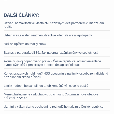
DALŠÍ ČLÁNKY:
Užívání nemovitosti ve vlastnictví nezletilých dětí partnerem či manželem
rodiče
Urban waste water treatment directive – legislativa a její dopady
Než se upíšete do reality show
Byznys a paragrafy, díl 39.: Jak na organizační změny ve společnosti
Aktuální vývoj odpadového práva v České republice: od implementace
evropských cílů k praktickým problémům aplikační praxe
Konec prázdných holdingů? NSS upozorňuje na limity osvobození dividend
bez ekonomického důvodu
Limity hudebního samplingu aneb konečně víme, co je pastiš
Méně plastu, méně vzduchu, víc povinností. Co přináší nové obalové
nařízení PPWR?
Uznání a výkon cizího obchodního rozhodčího nálezu v České republice