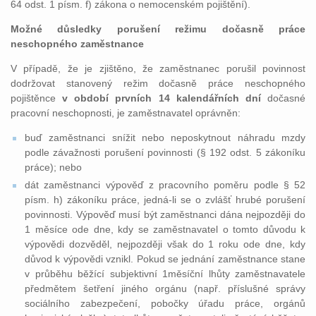
64 odst. 1 písm. f) zákona o nemocenském pojištění).
Možné důsledky porušení režimu dočasně práce
neschopného zaměstnance
V případě, že je zjištěno, že zaměstnanec porušil povinnost
dodržovat stanovený režim dočasně práce neschopného
pojištěnce
v období prvních 14 kalendářních dní
dočasné
pracovní neschopnosti, je zaměstnavatel oprávněn:
buď zaměstnanci snížit nebo neposkytnout náhradu mzdy
podle závažnosti porušení povinnosti (§ 192 odst. 5 zákoníku
práce); nebo
dát zaměstnanci výpověď z pracovního poměru podle § 52
písm. h) zákoníku práce, jedná-li se o zvlášť hrubé porušení
povinnosti. Výpověď musí být zaměstnanci dána nejpozději do
1 měsíce ode dne, kdy se zaměstnavatel o tomto důvodu k
výpovědi dozvěděl, nejpozději však do 1 roku ode dne, kdy
důvod k výpovědi vznikl. Pokud se jednání zaměstnance stane
v průběhu běžící subjektivní 1měsíční lhůty zaměstnavatele
předmětem šetření jiného orgánu (např. příslušné správy
sociálního zabezpečení, pobočky úřadu práce, orgánů