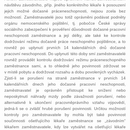
návštěvu závodního, příp. jiného konkrétního lékaře k posouzení
jejich možné dočasné práceneschopnosti, nejsou zcela bez
možností. Zaměstnavatelé jsou totiž oprávněni podávat podněty
orgánu nemocenského pojištění, tj. pobočce České správy
sociálního zabezpečení k prověření důvodnosti dočasné pracovní
neschopnosti zaměstnance a její délky, ale také ke kontrole
dodržování režimu dočasně práce neschopného pojištěnce, a to
rovněž po uplynutí prvních 14 kalendářních dnů dočasné
pracovní neschopnosti. Do uplynutí této doby smí zaměstnavatelé
rovněž provádět kontrolu dodržování režimu práceneschopného
zaměstnance sami, a to ohledně jeho povinnosti zdržovat se
v místě pobytu a dodržovat rozsahu a dobu povolených vycházek.
Zjistí-li se porušení na straně zaměstnance v prvních 14
kalendářních dnech jeho dočasné pracovní neschopnosti,
zaměstnavatel je oprávněn přistoupit ke snížení nebo
neposkytnutí náhrady mzdy podle závažnosti porušení, nebo
alternativně k ukončení pracovněprávního vztahu výpovědí,
jedná-li se o zvlášť hrubé porušení povinnosti. Určitou možností
kontroly pro zaměstnavatele by mohla být také povinnost
součinnosti ošetřujícího lékaře zaměstnance se „závodním“
lékařem zaměstnavatele, kdy lze vytvářet na ošetřující lékaře