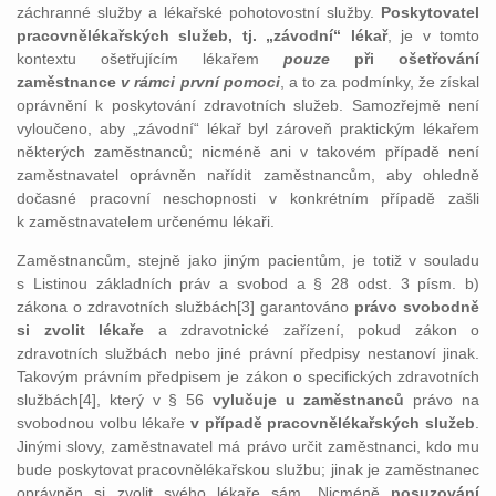
záchranné služby a lékařské pohotovostní služby.
Poskytovatel
pracovnělékařských služeb, tj. „závodní“ lékař
, je v tomto
kontextu ošetřujícím lékařem
pouze
při ošetřování
zaměstnance
v rámci první pomoci
, a to za podmínky, že získal
oprávnění k poskytování zdravotních služeb. Samozřejmě není
vyloučeno, aby „závodní“ lékař byl zároveň praktickým lékařem
některých zaměstnanců; nicméně ani v takovém případě není
zaměstnavatel oprávněn nařídit zaměstnancům, aby ohledně
dočasné pracovní neschopnosti v konkrétním případě zašli
k zaměstnavatelem určenému lékaři.
Zaměstnancům, stejně jako jiným pacientům, je totiž v souladu
s Listinou základních práv a svobod a § 28 odst. 3 písm. b)
zákona o zdravotních službách[3] garantováno
právo svobodně
si zvolit lékaře
a zdravotnické zařízení, pokud zákon o
zdravotních službách nebo jiné právní předpisy nestanoví jinak.
Takovým právním předpisem je zákon o specifických zdravotních
službách[4], který v § 56
vylučuje u zaměstnanců
právo na
svobodnou volbu lékaře
v případě pracovnělékařských služeb
.
Jinými slovy, zaměstnavatel má právo určit zaměstnanci, kdo mu
bude poskytovat pracovnělékařskou službu; jinak je zaměstnanec
oprávněn si zvolit svého lékaře sám. Nicméně
posuzování