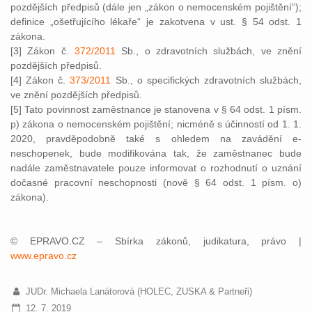
pozdějších předpisů (dále jen „zákon o nemocenském pojištění“);
definice „ošetřujícího lékaře“ je zakotvena v ust. § 54 odst. 1
zákona.
[3] Zákon č.
372/2011
Sb., o zdravotních službách, ve znění
pozdějších předpisů.
[4] Zákon č.
373/2011
Sb., o specifických zdravotních službách,
ve znění pozdějších předpisů.
[5] Tato povinnost zaměstnance je stanovena v § 64 odst. 1 písm.
p) zákona o nemocenském pojištění; nicméně s účinností od 1. 1.
2020, pravděpodobně také s ohledem na zavádění e-
neschopenek, bude modifikována tak, že zaměstnanec bude
nadále zaměstnavatele pouze informovat o rozhodnutí o uznání
dočasné pracovní neschopnosti (nově § 64 odst. 1 písm. o)
zákona).
© EPRAVO.CZ – Sbírka zákonů, judikatura, právo |
www.epravo.cz
JUDr. Michaela Lanátorová (HOLEC, ZUSKA & Partneři)
12. 7. 2019