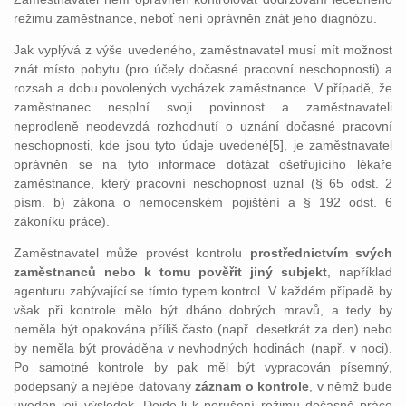
režimu zaměstnance, neboť není oprávněn znát jeho diagnózu.
Jak vyplývá z výše uvedeného, zaměstnavatel musí mít možnost
znát místo pobytu (pro účely dočasné pracovní neschopnosti) a
rozsah a dobu povolených vycházek zaměstnance. V případě, že
zaměstnanec nesplní svoji povinnost a zaměstnavateli
neprodleně neodevzdá rozhodnutí o uznání dočasné pracovní
neschopnosti, kde jsou tyto údaje uvedené[5], je zaměstnavatel
oprávněn se na tyto informace dotázat ošetřujícího lékaře
zaměstnance, který pracovní neschopnost uznal (§ 65 odst. 2
písm. b) zákona o nemocenském pojištění a § 192 odst. 6
zákoníku práce).
Zaměstnavatel může provést kontrolu
prostřednictvím svých
zaměstnanců nebo k tomu pověřit jiný subjekt
, například
agenturu zabývající se tímto typem kontrol. V každém případě by
však při kontrole mělo být dbáno dobrých mravů, a tedy by
neměla být opakována příliš často (např. desetkrát za den) nebo
by neměla být prováděna v nevhodných hodinách (např. v noci).
Po samotné kontrole by pak měl být vypracován písemný,
podepsaný a nejlépe datovaný
záznam o kontrole
, v němž bude
uveden její výsledek. Dojde-li k porušení režimu dočasně práce