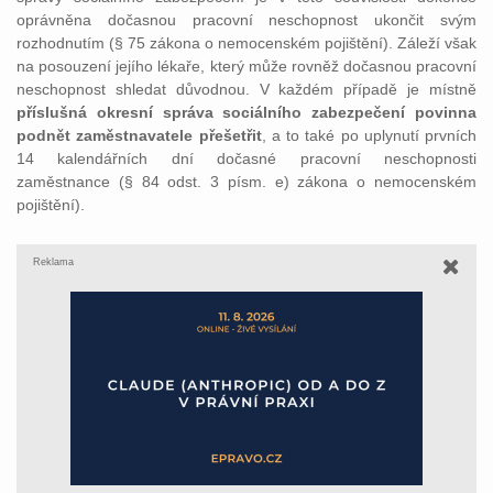
oprávněna dočasnou pracovní neschopnost ukončit svým
rozhodnutím (§ 75 zákona o nemocenském pojištění). Záleží však
na posouzení jejího lékaře, který může rovněž dočasnou pracovní
neschopnost shledat důvodnou. V každém případě je místně
příslušná okresní správa sociálního zabezpečení povinna
podnět zaměstnavatele přešetřit
, a to také po uplynutí prvních
14 kalendářních dní dočasné pracovní neschopnosti
zaměstnance (§ 84 odst. 3 písm. e) zákona o nemocenském
pojištění).
Reklama