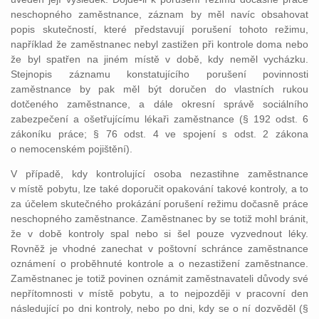
neschopného zaměstnance, záznam by měl navíc obsahovat
popis skutečností, které představují porušení tohoto režimu,
například že zaměstnanec nebyl zastižen při kontrole doma nebo
že byl spatřen na jiném místě v době, kdy neměl vycházku.
Stejnopis záznamu konstatujícího porušení povinnosti
zaměstnance by pak měl být doručen do vlastních rukou
dotčeného zaměstnance, a dále okresní správě sociálního
zabezpečení a ošetřujícímu lékaři zaměstnance (§ 192 odst. 6
zákoníku práce; § 76 odst. 4 ve spojení s odst. 2 zákona
o nemocenském pojištění).
V případě, kdy kontrolující osoba nezastihne zaměstnance
v místě pobytu, lze také doporučit opakování takové kontroly, a to
za účelem skutečného prokázání porušení režimu dočasně práce
neschopného zaměstnance. Zaměstnanec by se totiž mohl bránit,
že v době kontroly spal nebo si šel pouze vyzvednout léky.
Rovněž je vhodné zanechat v poštovní schránce zaměstnance
oznámení o proběhnuté kontrole a o nezastižení zaměstnance.
Zaměstnanec je totiž povinen oznámit zaměstnavateli důvody své
nepřítomnosti v místě pobytu, a to nejpozději v pracovní den
následující po dni kontroly, nebo po dni, kdy se o ní dozvěděl (§