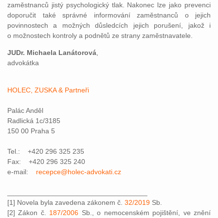
zaměstnanců jistý psychologický tlak. Nakonec lze jako prevenci
doporučit také správné informování zaměstnanců o jejich
povinnostech a možných důsledcích jejich porušení, jakož i
o možnostech kontroly a podnětů ze strany zaměstnavatele.
JUDr. Michaela Lanátorová
,
advokátka
HOLEC, ZUSKA & Partneři
Palác Anděl
Radlická 1c/3185
150 00 Praha 5
Tel.: +420 296 325 235
Fax: +420 296 325 240
e-mail:
recepce@holec-advokati.cz
____________________________________
[1] Novela byla zavedena zákonem č.
32/2019
Sb.
[2] Zákon č.
187/2006
Sb., o nemocenském pojištění, ve znění