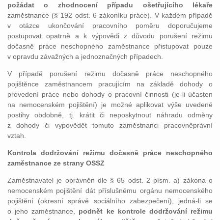
požádat o zhodnocení případu ošetřujícího lékaře
zaměstnance (§ 192 odst. 6 zákoníku práce). V každém případě
v otázce ukončování pracovního poměru doporučujeme
postupovat opatrně a k výpovědi z důvodu porušení režimu
dočasně práce neschopného zaměstnance přistupovat pouze
v opravdu závažných a jednoznačných případech.
V případě porušení režimu dočasně práce neschopného
pojištěnce zaměstnancem pracujícím na základě dohody o
provedení práce nebo dohody o pracovní činnosti (je-li účasten
na nemocenském pojištění) je možné aplikovat výše uvedené
postihy obdobně, tj. krátit či neposkytnout náhradu odměny
z dohody či vypovědět tomuto zaměstnanci pracovněprávní
vztah.
Kontrola dodržování režimu dočasně práce neschopného
zaměstnance ze strany OSSZ
Zaměstnavatel je oprávněn dle § 65 odst. 2 písm. a) zákona o
nemocenském pojištění dát příslušnému orgánu nemocenského
pojištění (okresní správě sociálního zabezpečení), jedná-li se
o jeho zaměstnance,
podnět ke kontrole dodržování režimu