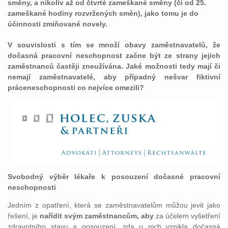
směny, a nikoliv až od čtvrté zameškané směny (či od 25.
zameškané hodiny rozvržených směn), jako tomu je do
účinnosti zmiňované novely.
V souvislosti s tím se množí obavy zaměstnavatelů, že
dočasná pracovní neschopnost začne být ze strany jejich
zaměstnanců častěji zneužívána. Jaké možnosti tedy mají či
nemají zaměstnavatelé, aby případný nešvar fiktivní
práceneschopnosti co nejvíce omezili?
Svobodný výběr lékaře k posouzení dočasné pracovní
neschopnosti
Jedním z opatření, která se zaměstnavatelům můžou jevit jako
řešení, je
nařídit svým zaměstnancům, aby
za účelem vyšetření
zdravotního stavu a posouzení, zda u nich vznikla dočasná