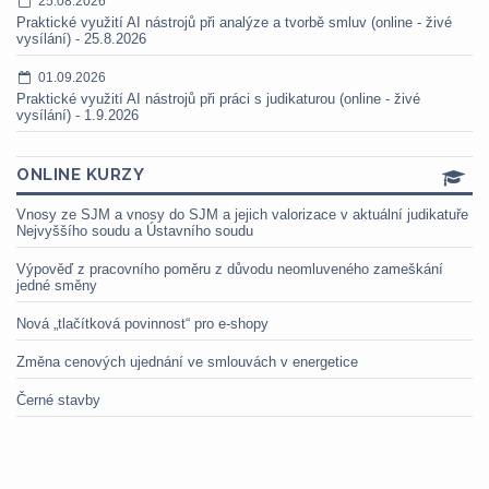
25.08.2026
Praktické využití AI nástrojů při analýze a tvorbě smluv (online - živé
vysílání) - 25.8.2026
01.09.2026
Praktické využití AI nástrojů při práci s judikaturou (online - živé
vysílání) - 1.9.2026
ONLINE KURZY
Vnosy ze SJM a vnosy do SJM a jejich valorizace v aktuální judikatuře
Nejvyššího soudu a Ústavního soudu
Výpověď z pracovního poměru z důvodu neomluveného zameškání
jedné směny
Nová „tlačítková povinnost“ pro e-shopy
Změna cenových ujednání ve smlouvách v energetice
Černé stavby