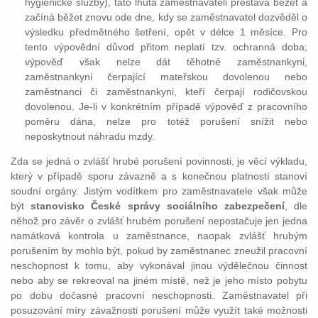
hygienické služby), tato lhůta zaměstnavateli přestává běžet a
začíná běžet znovu ode dne, kdy se zaměstnavatel dozvěděl o
výsledku předmětného šetření, opět v délce 1 měsíce. Pro
tento výpovědní důvod přitom neplatí tzv. ochranná doba;
výpověď však nelze dát těhotné zaměstnankyni,
zaměstnankyni čerpající mateřskou dovolenou nebo
zaměstnanci či zaměstnankyni, kteří čerpají rodičovskou
dovolenou. Je-li v konkrétním případě výpověď z pracovního
poměru dána, nelze pro totéž porušení snížit nebo
neposkytnout náhradu mzdy.
Zda se jedná o zvlášť hrubé porušení povinnosti, je věcí výkladu,
který v případě sporu závazně a s konečnou platností stanoví
soudní orgány. Jistým vodítkem pro zaměstnavatele však může
být
stanovisko České správy sociálního zabezpečení
, dle
něhož pro závěr o zvlášť hrubém porušení nepostačuje jen jedna
namátková kontrola u zaměstnance, naopak zvlášť hrubým
porušením by mohlo být, pokud by zaměstnanec zneužil pracovní
neschopnost k tomu, aby vykonával jinou výdělečnou činnost
nebo aby se rekreoval na jiném místě, než je jeho místo pobytu
po dobu dočasné pracovní neschopnosti. Zaměstnavatel při
posuzování míry závažnosti porušení může využít také možnosti