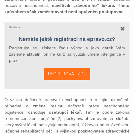
pracovní neschopnost,
navštívili „závodního“ lékaře.
Tímto
způsobem však zaměstnavatel není oprávněn postupovat.
Reklama
Nemáte ještě registraci na epravo.cz?
Registrujte se, získejte řadu výhod a jako dárek Vám
zašleme aktuální online kurz na využití umělé inteligence v
praxi.
REGISTROVAT ZDE
O vzniku dočasné pracovní neschopnosti a o jejím ukončení,
případně o změně režimu dočasně práce neschopného
pojištěnce rozhoduje
ošetřující lékař
. Tím je podle zákona
o nemocenském pojištění[2] poskytovatel zdravotních služeb,
který svými lékaři poskytuje ambulantní, lůžkovou nebo lázeňskou
léčebně rehabilitační péči, s výjimkou poskytovatele zdravotnické