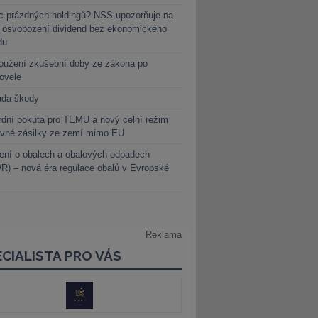
c prázdných holdingů? NSS upozorňuje na
y osvobození dividend bez ekonomického
du
oužení zkušební doby ze zákona po
novele
ada škody
dní pokuta pro TEMU a nový celní režim
evné zásilky ze zemí mimo EU
ení o obalech a obalových odpadech
) – nová éra regulace obalů v Evropské