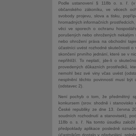
Podle ustanovení § 118b o. s. ř. (
občanského zákoníku, ve věcech ochr
svobody projevu, slova a tisku, popří
hromadných informačních prostředcích,
věci ve sporech o ochranu hospodář
porušených nebo ohrožených nekalým s
nebo ohrožení práva na obchodní taj
účastníci uvést rozhodné skutečnosti o 
skončení prvního jednání, které se v 
nepřihlíží. To neplatí, jde-li o skut
provedených důkazních prostředků, kter
nemohl bez své viny včas uvést (odst
nesplnění těchto povinností musí být 
(odstavec 2).
Není pochyb o tom, že předmětný sp
konkursem (srov. shodně i stanovisko
České republiky ze dne 13. června 2
soudních rozhodnutí a stanovisek), po
118b o. s. ř. Na tomto úsudku založil
předpoklady aplikace posledně označe
účastníkům dostalo v předvolání, splně