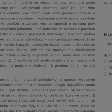
v rozhodném znění) ve věcech ochrany osobnosti podle
na uv
any proti uveřejňování informací, které jsou zneužitím
padě ochrany práv třetích osob podle právních předpisů o
 ve sporech vyvolaných konkursem a vyrovnáním, o základu
ské soutěže, o základu věci ve sporech o ochranu práv
outěžním jednáním, o základu věci ve sporech z porušení
HLE
emství a v dalších případech stanovených zákonem mohou
věci samé a označit důkazy k jejich prokázání nejpozději do
nich konalo; k později uvedeným skutečnostem a důkazům se
ečnosti nebo důkazy, jimiž má být zpochybněna věrohodnost
é nastaly (vznikly) po prvním jednání nebo které účastník
O
avec 1). O povinnostech podle odstavce 1 a o následcích
A
účastníci poučeni v předvolání k prvnímu jednání ve věci
A
In
or (o určení pravosti pohledávky) je sporem vyvolaným
 občanskoprávního a obchodního kolegia Nejvyššího soudu
007, Opjn 8/2006, uveřejněné pod číslem 74/2007 Sbírky
dléhajícím režimu zákonné koncentrace řízení ve smyslu §
 své úvahy i odvolací soud, jenž rovněž vyšel z toho, že
ného ustanovení byly v souvislosti s poučením, jehož se
ny ke dni, kdy proběhlo první jednání před soudem prvního