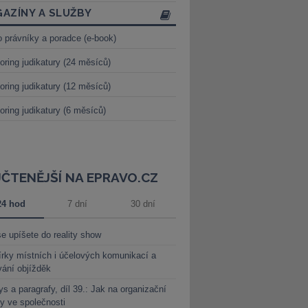
AZÍNY A SLUŽBY
o právníky a poradce (e-book)
oring judikatury (24 měsíců)
oring judikatury (12 měsíců)
oring judikatury (6 měsíců)
JČTENĚJŠÍ NA EPRAVO.CZ
24 hod
7 dní
30 dní
e upíšete do reality show
rky místních i účelových komunikací a
vání objížděk
s a paragrafy, díl 39.: Jak na organizační
y ve společnosti