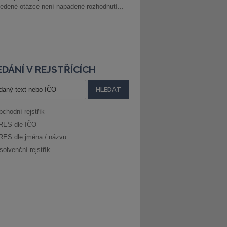
edené otázce není napadené rozhodnutí...
DÁNÍ V REJSTŘÍCÍCH
bchodní rejstřík
RES dle IČO
RES dle jména / názvu
solvenční rejstřík