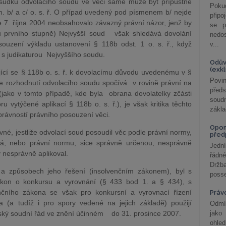
ozsudku odvolacího soudu ve věci samé může být přípustné
Poku
m. b/ a c/ o. s. ř. O případ uvedený pod písmenem b/ nejde
připo
e 7. října 2004 neobsahovalo závazný právní názor, jenž by
se p
u prvního stupně) Nejvyšší soud však shledává dovolání
nedo
ouzení výkladu ustanovení § 118b odst. 1 o. s. ř., když
v...
 s judikaturou Nejvyššího soudu.
Odův
(exk
jící se § 118b o. s. ř. k dovolacímu důvodu uvedenému v §
Povin
de rozhodnutí odvolacího soudu spočívá v rovině právní na
před
(jako v tomto případě, kde byla obrana dovolatelky zčásti
soudn
vytýčené aplikací § 118b o. s. ř.), je však kritika těchto
zákla
právností právního posouzení věci.
Opom
né, jestliže odvolací soud posoudil věc podle právní normy,
před
dá, nebo právní normu, sice správně určenou, nesprávně
Jední
v nesprávně aplikoval.
řádné
Držba
a způsobech jeho řešení (insolvenčním zákonem), byl s
posse
ákon o konkursu a vyrovnání (§ 433 bod 1. a § 434), s
nčního zákona se však pro konkursní a vyrovnací řízení
Práv
 (a tudíž i pro spory vedené na jejich základě) použijí
Odmít
nský soudní řád ve znění účinném do 31. prosince 2007.
jako
ohle