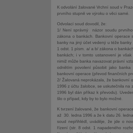
K odvolání žalované Vrchní soud v Pra
prvního stupně ve výroku o věci samé.
Odvolací soud dovodil, že:
1/ Není správný názor soudu prvního
zákona o bankách. Bankovní operace sp
banky na jiný účet vedený u téže banky
1 odst. 1 písm. a/ a b/ zákona o bankách
bankách; i v tomto ustanovení je však
nimiž může banka navazovat právní vzta
odnětím povolení působit jako banka 
bankovní operace (převod finančních pro
2/ Žalovaná neprokázala, že bankovní o
1996 z účtu žalobce, se uskutečnila na
1996 byl dán příkaz k převodu). Uveden
šlo o případ, kdy by to bylo možné.
K tvrzení žalované, že bankovní operac
až 30. ledna 1996 a že k datu 26. ledn
soud nepřihlédl, uváděje, že jde o no
řízení (str. 8 odst. 1 napadeného rozho