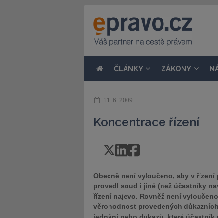
ČLÁNKY
ZÁKONY
N
11. 6. 2009
Koncentrace řízení
Obecně není vyloučeno, aby v řízení p
provedl soud i jiné (než účastníky na
řízení najevo. Rovněž není vyloučen
věrohodnost provedených důkazních p
jednání nebo důkazů, které účastník 