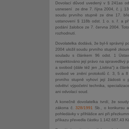
Dovolací důvod uvedený v § 241as odst
usnesení ze dne 7. října 2004, č. j. 
soudu prvního stupně ze dne 17. b
ustanovení § 118b odst. 1 o. s. ř. a p
podání žalobce ze 7. června 2004. Tot
rozhodnutí.
Dovolatelka dodává, že byl-li správný p
2004 uložil soudu prvního stupně zkoum
souladu s článkem 96 odst. 1 Ústav
respektováno její právo na spravedlivý 
a svobod (dále též jen „Listina“) a člá
svobod ve znění protokolů č. 3, 5 a 8 
prvního stupně vyhoví její žádosti o
odvětví výpočetní technika, specializa
ani odvolací soud.
A konečně dovolatelka tvrdí, že soudy
zákona č.
328/1991
Sb., o konkursu a 
pohledávky v přihlášce ani při přezkum
příkazu převedla částku 1.142.687,43 Kč 