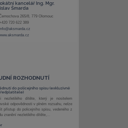
UDNÍ ROZHODNUTÍ
édnutí do policejního spisu (exkluzivně
předplatitele)
i nezletilého dítěte, který je nositelem
ovské odpovědnosti v plném rozsahu, nelze
ít přístup do policejního spisu, vedeného z
u zranění nezletilého dítěte,...
or