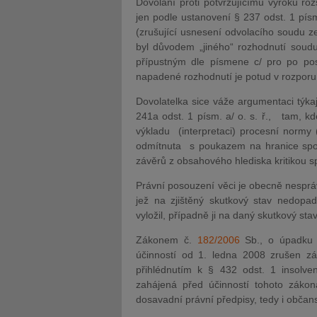
Dovolání proti potvrzujícímu výroku r
jen podle ustanovení § 237 odst. 1 pís
(zrušující usnesení odvolacího soudu z
byl důvodem „jiného“ rozhodnutí soud
přípustným dle písmene c/ pro po pos
napadené rozhodnutí je potud v rozporu
Dovolatelka sice váže argumentaci týka
241a odst. 1 písm. a/ o. s. ř., tam, k
výkladu (interpretaci) procesní normy 
odmítnuta s poukazem na hranice sporu 
závěrů z obsahového hlediska kritikou s
Právní posouzení věci je obecně nespráv
jež na zjištěný skutkový stav nedopa
vyložil, případně ji na daný skutkový sta
Zákonem č.
182/2006
Sb., o úpadku 
účinností od 1. ledna 2008 zrušen z
přihlédnutím k § 432 odst. 1 insolve
zahájená před účinností tohoto zákona
dosavadní právní předpisy, tedy i obča