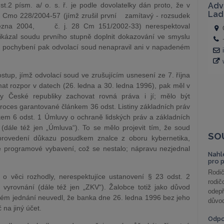
.2 písm. a/ o. s. ř. je podle dovolatelky dán proto, že v
13 Cmo 228/2004-57 (jímž zrušil první zamítavý - rozsudek
řezna 2004, č. j. 28 Cm 151/2002-33) nerespektoval
řikázal soudu prvního stupně doplnit dokazování ve smyslu
o pochybení pak odvolací soud nenapravil ani v napadeném
ostup, jímž odvolací soud ve zrušujícím usnesení ze 7. října
at rozpor v datech (26. ledna a 30. ledna 1996), pak měl v
y České republiky zachovat rovná práva i jí; mělo být
proces garantované článkem 36 odst. Listiny základních práv
nkem 6 odst. 1 Úmluvy o ochraně lidských práv a základních
(dále též jen „Úmluva“). To se mělo projevit tím, že soud
SO
 provedení důkazu posudkem znalce z oboru kybernetika,
ce programové vybavení, což se nestalo; nápravu nezjednal
Nahl
pro 
Rodič
 o věci rozhodly, nerespektujíce ustanovení § 23 odst. 2
rodič
vyrovnání (dále též jen „ZKV“). Žalobce totiž jako důvod
odepř
ném jednání neuvedl, že banka dne 26. ledna 1996 bez jeho
důvod
na jiný účet.
Odp