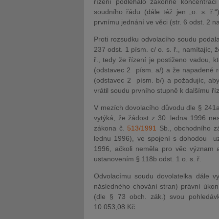
řízení podléhalo zákonné koncentra
soudního řádu (dále též jen „o. s. ř.
prvnímu jednání ve věci (str. 6 odst. 2 
Proti rozsudku odvolacího soudu podala
237 odst. 1 písm. c/ o. s. ř., namítajíc
ř., tedy že řízení je postiženo vadou,
(odstavec 2 písm. a/) a že napadené 
(odstavec 2 písm. b/) a požadujíc, ab
vrátil soudu prvního stupně k dalšímu ří
V mezích dovolacího důvodu dle § 241a o
vytýká, že žádost z 30. ledna 1996 ne
zákona č.
513/1991
Sb., obchodního zák
lednu 1996), ve spojení s dohodou 
1996, ačkoli neměla pro věc význam a
ustanovením § 118b odst. 1 o. s. ř.
Odvolacímu soudu dovolatelka dále vy
následného chování stran) právní úkon,
(dle § 73 obch. zák.) svou pohledáv
10.053,08 Kč.