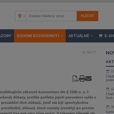
ÁZORY
SOUDNÍ ROZHODNUTÍ
AKTUÁLNĚ
E-S
NO
ID: 56777
AKT
1
Claud
(onli
1
odléhajícím zákonné koncentraci dle § 118b o. s. ř.
ChatG
vržené) důkazy, jestliže potřeba jejich provedení vyšla v
živé 
o provádění těch důkazů, jimiž má být zpochybněna
1
rostředků, důkazů, které nastaly (vznikly) po prvním
Gemin
nemohl bez své viny včas uvést. V takovém případě ale