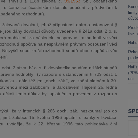
ci ve smyslu § 118b zákona č.
99/1963
Sb., občanského
Kone
“), o čemž se účastníkům dostalo poučení v předvolání k
limit
napadeného rozhodnutí).
důvo
 žalovaná dovolání, jehož přípustnost opírá o ustanovení §
Prodl
, že jsou dány dovolací důvody uvedené v § 241a odst. 2 o. s.
flexi
 která mohla mít za následek nesprávné rozhodnutí ve věci
Náhr
rozhodnutí spočívá na nesprávném právním posouzení věci
y Nejvyšší soud zrušil rozhodnutí soudů obou stupňů a věc
Rekor
zení.
pro l
Naříz
dst. 2 písm. b/ o. s. ř. dovolatelka soudům nižších stupňů
(PPWR
správně hodnotily (v rozporu s ustanovením § 709 odst. 1
unii
oníku - dále též jen „obch. zák.“, ve znění platném k 30.
uzavřenou mezi žalobcem a Jaroslavem Hejčem 26. ledna
 ačkoli tento důkaz byl uplatněn a proveden v rozporu s
týká, že v intencích § 266 obch. zák. nezkoumal (co do
 jímž žalobce 15. května 1996 uplatnil u banky v likvidaci
ku, uváděje, že k 22. březnu 1996 tato pohledávka činí