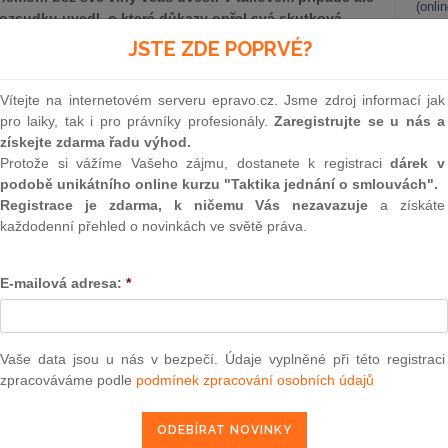
(onli
zsudku uvedl, o které důkazy opřel svá skutková
cení důkazů řídil (§ 157 odst. 2 o. s. ř.), odpovídá jen
2
JSTE ZDE POPRVÉ?
bude vysvětleno, proč při formulaci skutkových
Prakt
smluv
rovedl, ačkoli nešlo o důkazy, které by řádně a včas
Vítejte na internetovém serveru epravo.cz. Jsme zdroj informací jak
 do skončení prvního jednání, které se ve věci konalo.
0
pro laiky, tak i pro právníky profesionály.
Zaregistrujte se u nás a
eodpovídá, je nepřezkoumatelný.
Prakt
získejte zdarma řadu výhod.
judik
Protože si vážíme Vašeho zájmu, dostanete k registraci
dárek v
podobě unikátního online kurzu "Taktika jednání o smlouvách".
bliky sp.zn. 29 Odo 988/2006, ze dne 30.4.2009)
ONL
Registrace je zdarma, k ničemu Vás nezavazuje
a získáte
 v právní věci žalobce J. D., , zastoupeného JUDr. V. K.,
každodenní přehled o novinkách ve světě práva.
Vnos
, jako správkyni konkursní podstaty úpadkyně Č.b., akciové
valor
né JUDr. R. K., advokátem, , o určení pravosti pohledávky,
soud
E-mailová adresa:
*
od sp. zn. 28 Cm 151/2002, o dovolání žalované proti
Výpo
dne 23. února 2006, č. j. 13 Cmo 177/2005-117, tak, že
neom
e 23. února 2006, č. j. 13 Cmo 177/2005 117, se zrušuje a
u řízení.
Nová 
Vaše data jsou u nás v bezpečí. Údaje vyplněné při této registraci
zpracováváme podle
podmínek zpracování osobních údajů
Změn
energ
j. 28 Cm 151/2002-91, Městský soud v Praze na základě
kursní podstaty úpadkyně Č. b., akciové společnosti P. - v
Čern