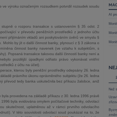
MAG
ze ve výroku označeným rozsudkem potvrdil rozsudek soudu
AI pr
Monit
 stupně o rozporu transakce s ustanovením § 35 odst. 2
očívající v převodu peněžních prostředků z jednoho účtu
Monit
 není přijímáním vkladů ani poskytováním úvěrů ve smyslu §
Monit
. Mohlo by jít o další činnost banky, plynoucí z § 3 zákona o
 míněna činnost banky navenek (ve vztahu k subjektům, s
hy). Popsaná transakce takovou další činností banky není a
nebylo pozdější úpadkyni odňato právo vykonávat vnitřní
středků z účtu na účet).
NE
perace, kterou byly peněžní prostředky odepsány 26. ledna
 základě právního úkonu oprávněného subjektu (že 26. ledna
ý převod tedy banka uskutečnila bez příkazu žalobce, aniž
Než s
e byla provedena na základě příkazu z 30. ledna 1996 právě
Uzaví
a 1996 byla evidována omylem počítačové techniky, odvolací
zřizo
vou skutečnost, uplatněnou až v rámci prvního odvolacího
Byzny
dnutí). V této souvislosti odvolací soud poukázal na to, že
změn