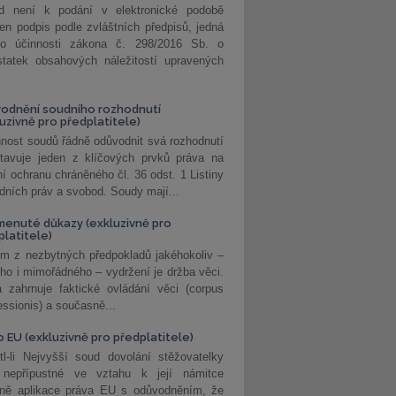
d není k podání v elektronické podobě
jen podpis podle zvláštních předpisů, jedná
o účinnosti zákona č. 298/2016 Sb. o
statek obsahových náležitostí upravených
odnění soudního rozhodnutí
luzivně pro předplatitele)
nost soudů řádně odůvodnit svá rozhodnutí
stavuje jeden z klíčových prvků práva na
í ochranu chráněného čl. 36 odst. 1 Listiny
dních práv a svobod. Soudy mají...
enuté důkazy (exkluzivně pro
platitele)
m z nezbytných předpokladů jakéhokoliv –
ho i mimořádného – vydržení je držba věci.
 zahrnuje faktické ovládání věci (corpus
ssionis) a současně...
o EU (exkluzivně pro předplatitele)
l-li Nejvyšší soud dovolání stěžovatelky
 nepřípustné ve vztahu k její námitce
dně aplikace práva EU s odůvodněním, že