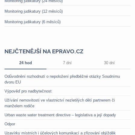
Monitoring judikatury (24 měsíců)
Monitoring judikatury (12 měsíců)
Monitoring judikatury (6 měsíců)
NEJČTENĚJŠÍ NA EPRAVO.CZ
24 hod
7 dní
30 dní
Odůvodnění rozhodnutí o nepoložení předběžné otázky Soudnímu
dvoru EU
Výpověď pro nadbytečnost
Užívání nemovitosti ve vlastnictví nezletilých dětí partnerem či
manželem rodiče
Urban waste water treatment directive – legislativa a její dopady
Odpor
Uzavírky místních i účelových komunikací a zřizování objížděk