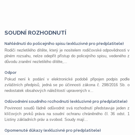
SOUDNÍ ROZHODNUTÍ
Nahlédnutí do policejního spisu (exkluzivně pro předplatitele)
Rodiči nezletilého dítěte, který je nositelem rodičovské odpovědnosti v
plném rozsahu, nelze odepřít přístup do policejního spisu, vedeného z
důvodu zranění nezletilého dítěte,...
Odpor
Pokud není k podání v elektronické podobě připojen podpis podle
zvláštních předpisů, jedná se po účinnosti zákona č. 298/2016 Sb. o
nedostatek obsahových náležitostí upravených v...
Odůvodnění soudního rozhodnutí (exkluzivně pro předplatitele)
Povinnost soudů řádně odůvodnit svá rozhodnutí představuje jeden z
klíčových prvků práva na soudní ochranu chráněného čl. 36 odst. 1
Listiny základních práv a svobod. Soudy mají...
Opomenuté důkazy (exkluzivně pro předplatitele)