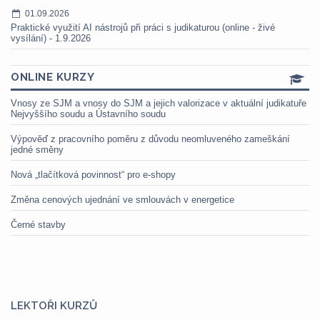
01.09.2026
Praktické využití AI nástrojů při práci s judikaturou (online - živé
vysílání) - 1.9.2026
ONLINE KURZY
Vnosy ze SJM a vnosy do SJM a jejich valorizace v aktuální judikatuře
Nejvyššího soudu a Ústavního soudu
Výpověď z pracovního poměru z důvodu neomluveného zameškání
jedné směny
Nová „tlačítková povinnost“ pro e-shopy
Změna cenových ujednání ve smlouvách v energetice
Černé stavby
LEKTOŘI KURZŮ