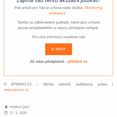
Zajímá Vás tento aktuální judikát?
Pak právě pro Vás je určena naše služba „
Monitoring
judikatury
“.
Staňte se odběratelem judikátů, které jsou určené
pouze předplatitelům a nejsou přístupné veřejně.
Pro více informací navštivte náš
E-SHOP
Již mám předplatné -
přihlásit se
© EPRAVO.CZ – Sbírka zákonů, judikatura, právo |
www.epravo.cz
redakce (jav)
27. 3. 2020