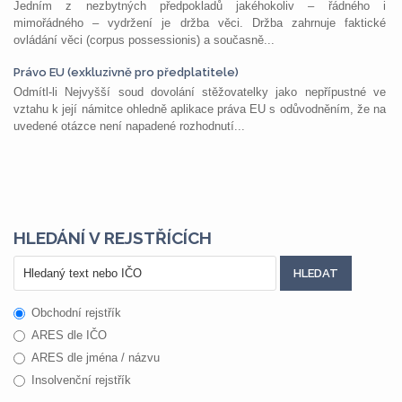
Jedním z nezbytných předpokladů jakéhokoliv – řádného i
mimořádného – vydržení je držba věci. Držba zahrnuje faktické
ovládání věci (corpus possessionis) a současně...
Právo EU (exkluzivně pro předplatitele)
Odmítl-li Nejvyšší soud dovolání stěžovatelky jako nepřípustné ve
vztahu k její námitce ohledně aplikace práva EU s odůvodněním, že na
uvedené otázce není napadené rozhodnutí...
HLEDÁNÍ V REJSTŘÍCÍCH
Obchodní rejstřík
ARES dle IČO
ARES dle jména / názvu
Insolvenční rejstřík