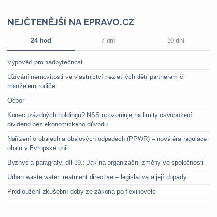
NEJČTENĚJŠÍ NA EPRAVO.CZ
24 hod
7 dní
30 dní
Výpověď pro nadbytečnost
Užívání nemovitosti ve vlastnictví nezletilých dětí partnerem či
manželem rodiče
Odpor
Konec prázdných holdingů? NSS upozorňuje na limity osvobození
dividend bez ekonomického důvodu
Nařízení o obalech a obalových odpadech (PPWR) – nová éra regulace
obalů v Evropské unii
Byznys a paragrafy, díl 39.: Jak na organizační změny ve společnosti
Urban waste water treatment directive – legislativa a její dopady
Prodloužení zkušební doby ze zákona po flexinovele