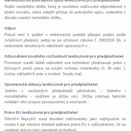
Nahlédnutí do policejního spisu (exkluzivně pro předplatitele)
Rodiči nezletilého dítěte, který je nositelem rodičovské odpovědnosti v
plném rozsahu, nelze odepřít přístup do policejního spisu, vedeného z
důvodu zranění nezletilého dítěte,...
Odpor
Pokud není k podání v elektronické podobě připojen podpis podle
zvláštních předpisů, jedná se po účinnosti zákona č. 298/2016 Sb. o
nedostatek obsahových náležitostí upravených v...
Odůvodnění soudního rozhodnutí (exkluzivně pro předplatitele)
Povinnost soudů řádně odůvodnit svá rozhodnutí představuje jeden z
klíčových prvků práva na soudní ochranu chráněného čl. 36 odst. 1
Listiny základních práv a svobod. Soudy mají...
Opomenuté důkazy (exkluzivně pro předplatitele)
Jedním z nezbytných předpokladů jakéhokoliv – řádného i
mimořádného – vydržení je držba věci. Držba zahrnuje faktické
ovládání věci (corpus possessionis) a současně...
Právo EU (exkluzivně pro předplatitele)
Odmítl-li Nejvyšší soud dovolání stěžovatelky jako nepřípustné ve
vztahu k její námitce ohledně aplikace práva EU s odůvodněním, že na
uvedené otázce není napadené rozhodnutí...