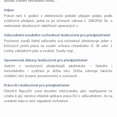
důvodu zranění nezletilého dítěte,...
Odpor
Pokud není k podání v elektronické podobě připojen podpis podle
zvláštních předpisů, jedná se po účinnosti zákona č. 298/2016 Sb. o
nedostatek obsahových náležitostí upravených v...
Odůvodnění soudního rozhodnutí (exkluzivně pro předplatitele)
Povinnost soudů řádně odůvodnit svá rozhodnutí představuje jeden z
klíčových prvků práva na soudní ochranu chráněného čl. 36 odst. 1
Listiny základních práv a svobod. Soudy mají...
Opomenuté důkazy (exkluzivně pro předplatitele)
Jedním z nezbytných předpokladů jakéhokoliv – řádného i
mimořádného – vydržení je držba věci. Držba zahrnuje faktické
ovládání věci (corpus possessionis) a současně...
Právo EU (exkluzivně pro předplatitele)
Odmítl-li Nejvyšší soud dovolání stěžovatelky jako nepřípustné ve
vztahu k její námitce ohledně aplikace práva EU s odůvodněním, že na
uvedené otázce není napadené rozhodnutí...