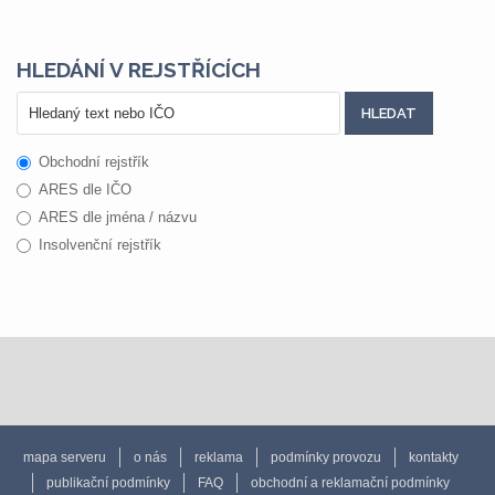
HLEDÁNÍ V REJSTŘÍCÍCH
Obchodní rejstřík
ARES dle IČO
ARES dle jména / názvu
Insolvenční rejstřík
mapa serveru
o nás
reklama
podmínky provozu
kontakty
publikační podmínky
FAQ
obchodní a reklamační podmínky