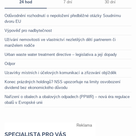
24 hod
7 dní
30 dní
Odůvodnění rozhodnutí o nepoložení předběžné otázky Soudnímu
dvoru EU
Výpověď pro nadbytečnost
Užívání nemovitosti ve vlastnictví nezletilých dětí partnerem či
manželem rodiče
Urban waste water treatment directive – legislativa a její dopady
Odpor
Uzavírky místních i účelových komunikací a zřizování objížděk
Konec prázdných holdingů? NSS upozorňuje na limity osvobození
dividend bez ekonomického důvodu
Nařízení o obalech a obalových odpadech (PPWR) – nová éra regulace
obalů v Evropské unii