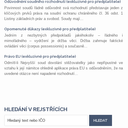
Odůvodnění soudního rozhodnutí (exkluzivně pro předplatitele)
Povinnost soudů řádně odůvodnit svá rozhodnutí představuje jeden z
klíčových prvků práva na soudní ochranu chráněného čl. 36 odst. 1
Listiny základních práv a svobod. Soudy mají...
Opomenuté důkazy (exkluzivně pro předplatitele)
Jedním z nezbytných předpokladů jakéhokoliv – řádného i
mimořádného – vydržení je držba věci. Držba zahrnuje faktické
ovládání věci (corpus possessionis) a současně...
Právo EU (exkluzivně pro předplatitele)
Odmítl-li Nejvyšší soud dovolání stěžovatelky jako nepřípustné ve
vztahu k její námitce ohledně aplikace práva EU s odůvodněním, že na
uvedené otázce není napadené rozhodnutí...
HLEDÁNÍ V REJSTŘÍCÍCH