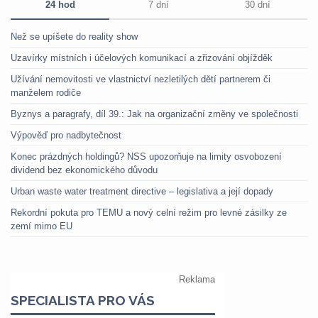
24 hod
7 dní
30 dní
Než se upíšete do reality show
Uzavírky místních i účelových komunikací a zřizování objížděk
Užívání nemovitosti ve vlastnictví nezletilých dětí partnerem či
manželem rodiče
Byznys a paragrafy, díl 39.: Jak na organizační změny ve společnosti
Výpověď pro nadbytečnost
Konec prázdných holdingů? NSS upozorňuje na limity osvobození
dividend bez ekonomického důvodu
Urban waste water treatment directive – legislativa a její dopady
Rekordní pokuta pro TEMU a nový celní režim pro levné zásilky ze
zemí mimo EU