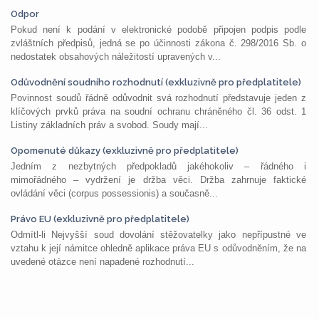
Odpor
Pokud není k podání v elektronické podobě připojen podpis podle
zvláštních předpisů, jedná se po účinnosti zákona č. 298/2016 Sb. o
nedostatek obsahových náležitostí upravených v...
Odůvodnění soudního rozhodnutí (exkluzivně pro předplatitele)
Povinnost soudů řádně odůvodnit svá rozhodnutí představuje jeden z
klíčových prvků práva na soudní ochranu chráněného čl. 36 odst. 1
Listiny základních práv a svobod. Soudy mají...
Opomenuté důkazy (exkluzivně pro předplatitele)
Jedním z nezbytných předpokladů jakéhokoliv – řádného i
mimořádného – vydržení je držba věci. Držba zahrnuje faktické
ovládání věci (corpus possessionis) a současně...
Právo EU (exkluzivně pro předplatitele)
Odmítl-li Nejvyšší soud dovolání stěžovatelky jako nepřípustné ve
vztahu k její námitce ohledně aplikace práva EU s odůvodněním, že na
uvedené otázce není napadené rozhodnutí...