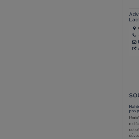
SO
Nahl
pro 
Rodič
rodič
odepř
důvod