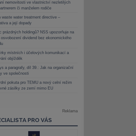
ní nemovitosti ve vlastnictví nezletilých
partnerem či manželem rodiče
 waste water treatment directive –
lativa a její dopady
c prázdných holdingů? NSS upozorňuje na
y osvobození dividend bez ekonomického
du
rky místních i účelových komunikací a
vání objížděk
s a paragrafy, díl 39.: Jak na organizační
y ve společnosti
dní pokuta pro TEMU a nový celní režim
evné zásilky ze zemí mimo EU