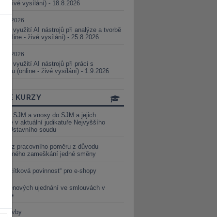
ne - živé vysílání) - 18.8.2026
5.08.2026
ické využití AI nástrojů při analýze a tvorbě
 (online - živé vysílání) - 25.8.2026
1.09.2026
ické využití AI nástrojů při práci s
aturou (online - živé vysílání) - 1.9.2026
INE KURZY
y ze SJM a vnosy do SJM a jejich
izace v aktuální judikatuře Nejvyššího
u a Ústavního soudu
věď z pracovního poměru z důvodu
luveného zameškání jedné směny
„tlačítková povinnost“ pro e-shopy
a cenových ujednání ve smlouvách v
etice
é stavby