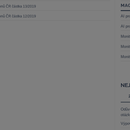
MAG
konů ČR částka 13/2019
AI pr
konů ČR částka 12/2019
AI pr
Monit
Monit
Monit
NE
Odůvo
otáz
Výpo