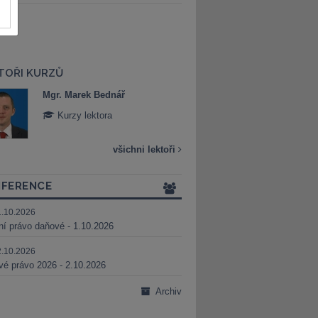
TOŘI KURZŮ
Mgr. Marek Bednář
Mgr. Veronika 
Kurzy lektora
Kurzy lektora
všichni lektoři
FERENCE
1.10.2026
ní právo daňové - 1.10.2026
2.10.2026
é právo 2026 - 2.10.2026
Archiv