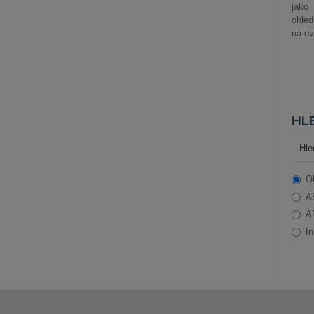
jako
ohle
na uv
HLE
O
A
A
In