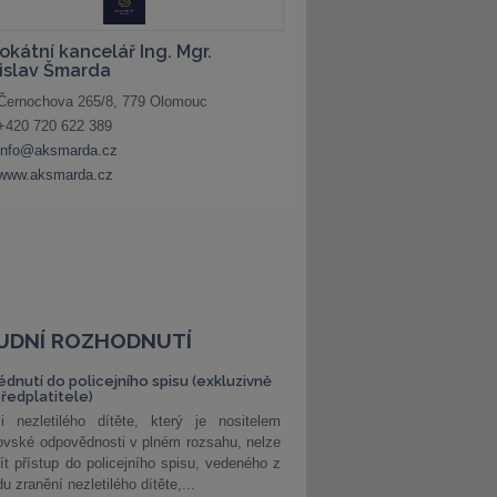
UDNÍ ROZHODNUTÍ
édnutí do policejního spisu (exkluzivně
předplatitele)
i nezletilého dítěte, který je nositelem
ovské odpovědnosti v plném rozsahu, nelze
ít přístup do policejního spisu, vedeného z
u zranění nezletilého dítěte,...