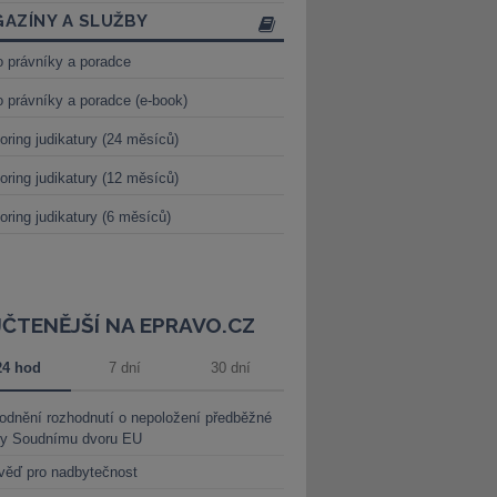
AZÍNY A SLUŽBY
o právníky a poradce
o právníky a poradce (e-book)
oring judikatury (24 měsíců)
oring judikatury (12 měsíců)
oring judikatury (6 měsíců)
JČTENĚJŠÍ NA EPRAVO.CZ
24 hod
7 dní
30 dní
dnění rozhodnutí o nepoložení předběžné
ky Soudnímu dvoru EU
věď pro nadbytečnost