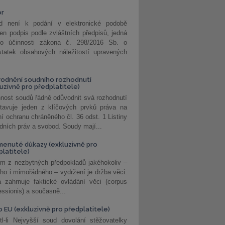
or
d není k podání v elektronické podobě
jen podpis podle zvláštních předpisů, jedná
o účinnosti zákona č. 298/2016 Sb. o
statek obsahových náležitostí upravených
odnění soudního rozhodnutí
luzivně pro předplatitele)
nost soudů řádně odůvodnit svá rozhodnutí
stavuje jeden z klíčových prvků práva na
í ochranu chráněného čl. 36 odst. 1 Listiny
dních práv a svobod. Soudy mají...
enuté důkazy (exkluzivně pro
platitele)
m z nezbytných předpokladů jakéhokoliv –
ho i mimořádného – vydržení je držba věci.
 zahrnuje faktické ovládání věci (corpus
ssionis) a současně...
o EU (exkluzivně pro předplatitele)
l-li Nejvyšší soud dovolání stěžovatelky