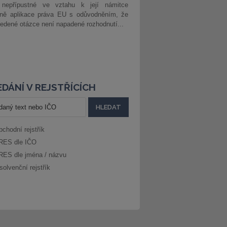
 nepřípustné ve vztahu k její námitce
dně aplikace práva EU s odůvodněním, že
edené otázce není napadené rozhodnutí...
DÁNÍ V REJSTŘÍCÍCH
bchodní rejstřík
RES dle IČO
RES dle jména / názvu
solvenční rejstřík