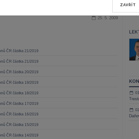
ZAVŘÍT
25. 5. 2009
LEK
áš Sokol
JUDr. Martin Maisner, Ph.D.,
MCIArb
ktora
konů ČR částka 21/2019
Kurzy lektora
konů ČR částka 21/2019
konů ČR částka 20/2019
KON
konů ČR částka 19/2019
0
konů ČR částka 18/2019
Trest
konů ČR částka 17/2019
0
konů ČR částka 16/2019
Daňov
konů ČR částka 15/2019
konů ČR částka 14/2019