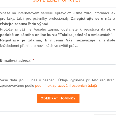
(onli
 se mění zákon č.
167/1998
Sb., o návykových látkách a o
2
ní pozdějších předpisů, a některé další zákony
Vítejte na internetovém serveru epravo.cz. Jsme zdroj informací jak
Prakt
pro laiky, tak i pro právníky profesionály.
Zaregistrujte se u nás a
smluv
získejte zdarma řadu výhod.
0
Protože si vážíme Vašeho zájmu, dostanete k registraci
dárek v
erou se mění vyhláška č.
236/2005
Sb., kterou se provádí
Prakt
podobě unikátního online kurzu "Taktika jednání o smlouvách".
93
Sb., o stavebním spoření a státní podpoře stavebního
judik
Registrace je zdarma, k ničemu Vás nezavazuje
a získáte
árodní rady č.
586/1992
Sb., o daních z příjmů, ve znění
každodenní přehled o novinkách ve světě práva.
Sb., ve znění pozdějších předpisů
ONL
E-mailová adresa:
*
Vnos
valor
ornosti osob, pomocí kterých provádí obchodník s cennými
soud
Výpo
Vaše data jsou u nás v bezpečí. Údaje vyplněné při této registraci
neom
zpracováváme podle
podmínek zpracování osobních údajů
Nová 
7. května 2009, jímž se určují emisní podmínky Dluhopisu
Změn
energ
Čern
ra, právo |
www.epravo.cz