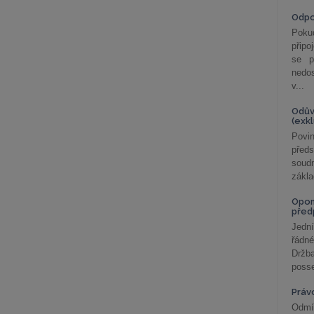
Odp
Poku
připo
se p
nedo
v...
Odův
(exk
Povin
před
soudn
zákla
Opom
před
Jední
řádné
Držba
posse
Práv
Odmít