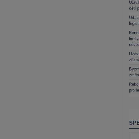
Užívá
dětí 
Urban
legis
Kone
limit
důvo
Uzaví
zřizo
Byzny
změn
Rekor
pro l