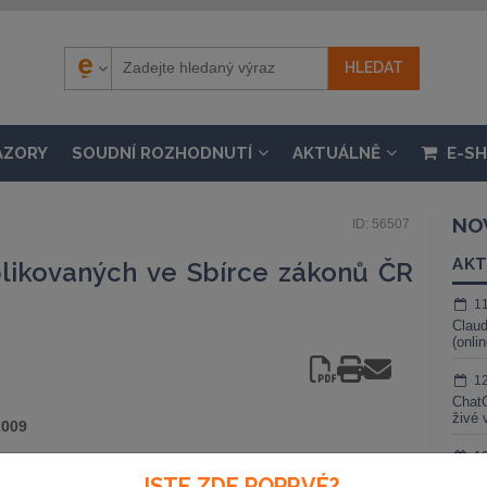
ÁZORY
SOUDNÍ ROZHODNUTÍ
AKTUÁLNĚ
E-S
NO
ID: 56507
AKT
likovaných ve Sbírce zákonů ČR
1
Claud
(onli
1
ChatG
živé 
2009
1
Gemin
JSTE ZDE POPRVÉ?