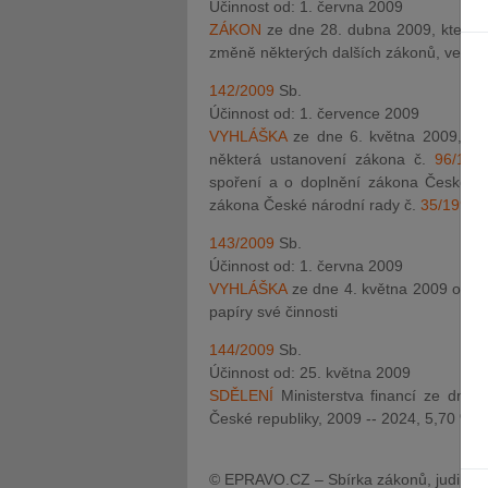
Účinnost od: 1. června 2009
ZÁKON
ze dne 28. dubna 2009, kterým
změně některých dalších zákonů, ve zně
142/2009
Sb.
Účinnost od: 1. července 2009
VYHLÁŠKA
ze dne 6. května 2009, kt
některá ustanovení zákona č.
96/19
spoření a o doplnění zákona České n
zákona České národní rady č.
35/1993
143/2009
Sb.
Účinnost od: 1. června 2009
VYHLÁŠKA
ze dne 4. května 2009 o odb
papíry své činnosti
144/2009
Sb.
Účinnost od: 25. května 2009
SDĚLENÍ
Ministerstva financí ze dne 
České republiky, 2009 -- 2024, 5,70 %
© EPRAVO.CZ – Sbírka zákonů, judikatu