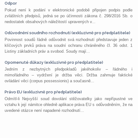
Odpor
Pokud není k podání v elektronické podobě připojen podpis podle
zvláštních předpisů, jedná se po účinnosti zákona č. 298/2016 Sb. o
nedostatek obsahových náležitostí upravených v...
Odůvodnění soudního rozhodnutí (exkluzivně pro předplatitele)
Povinnost soudů řádně odůvodnit svá rozhodnutí představuje jeden z
klíčových prvků práva na soudní ochranu chráněného čl. 36 odst. 1
Listiny základních práv a svobod. Soudy mají...
Opomenuté důkazy (exkluzivně pro předplatitele)
Jedním z nezbytných předpokladů jakéhokoliv – řádného i
mimořádného – vydržení je držba věci. Držba zahrnuje faktické
ovládání věci (corpus possessionis) a současně...
Právo EU (exkluzivně pro předplatitele)
Odmítl-li Nejvyšší soud dovolání stěžovatelky jako nepřípustné ve
vztahu k její námitce ohledně aplikace práva EU s odůvodněním, že na
uvedené otázce není napadené rozhodnutí...