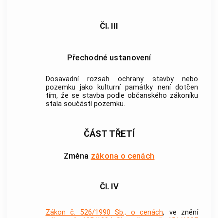
Čl. III
Přechodné ustanovení
Dosavadní rozsah ochrany stavby nebo
pozemku jako kulturní památky není dotčen
tím, že se stavba podle občanského zákoníku
stala součástí pozemku.
ČÁST TŘETÍ
Změna
zákona o cenách
Čl. IV
Zákon č. 526/1990 Sb., o cenách
, ve znění