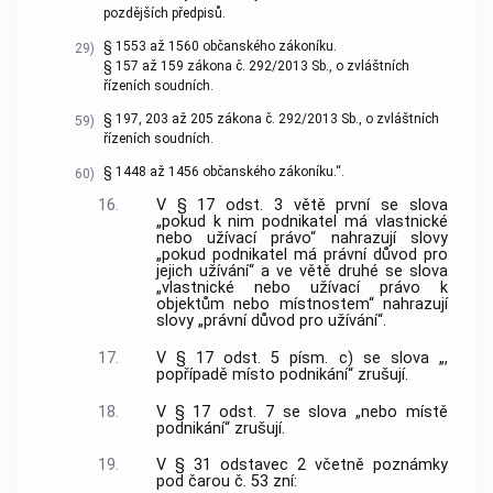
pozdějších předpisů.
§ 1553 až 1560 občanského zákoníku.
29)
§ 157 až 159 zákona č. 292/2013 Sb., o zvláštních
řízeních soudních.
§ 197, 203 až 205 zákona č. 292/2013 Sb., o zvláštních
59)
řízeních soudních.
§ 1448 až 1456 občanského zákoníku.“.
60)
16.
V § 17 odst. 3 větě první se slova
„pokud k nim podnikatel má vlastnické
nebo užívací právo“ nahrazují slovy
„pokud podnikatel má právní důvod pro
jejich užívání“ a ve větě druhé se slova
„vlastnické nebo užívací právo k
objektům nebo místnostem“ nahrazují
slovy „právní důvod pro užívání“.
17.
V § 17 odst. 5 písm. c) se slova „,
popřípadě místo podnikání“ zrušují.
18.
V § 17 odst. 7 se slova „nebo místě
podnikání“ zrušují.
19.
V § 31 odstavec 2 včetně poznámky
pod čarou č. 53 zní: