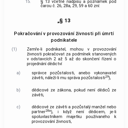
15.
§ 13 včetně nadpisu a poznámek pod
čarou č. 26, 28a, 29, 59 a 60 zní:
„§ 13
Pokračování v provozování živnosti při úmrtí
podnikatele
(1)
Zemře-li podnikatel, mohou v provozování
živnosti pokračovat za podmínek stanovených
v odstavcích 2 až 5 až do skončení řízení o
projednání dědictví
a)
správce pozůstalosti, anebo vykonavatel
29
závěti, náleží-li mu správa pozůstalosti
),
b)
dědicové ze zákona, pokud není dědiců ze
závěti,
c)
dědicové ze závěti a pozůstalý manžel nebo
28a
partner
), i když není dědicem, je-li
spoluvlastníkem majetku používaného k
provozování živnosti,