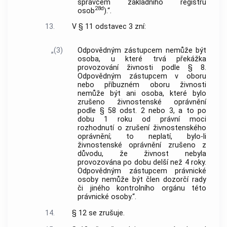
správcem základního registru
28d
osob
).“.
13.
V § 11 odstavec 3 zní:
„(3)
Odpovědným zástupcem nemůže být
osoba, u které trvá překážka
provozování živnosti podle § 8.
Odpovědným zástupcem v oboru
nebo příbuzném oboru živnosti
nemůže být ani osoba, které bylo
zrušeno živnostenské oprávnění
podle § 58 odst. 2 nebo 3, a to po
dobu 1 roku od právní moci
rozhodnutí o zrušení živnostenského
oprávnění; to neplatí, bylo-li
živnostenské oprávnění zrušeno z
důvodu, že živnost nebyla
provozována po dobu delší než 4 roky.
Odpovědným zástupcem právnické
osoby nemůže být člen dozorčí rady
či jiného kontrolního orgánu této
právnické osoby.“.
14.
§ 12 se zrušuje.