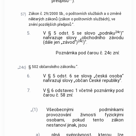
předpisu
).
Zákon č. 29/2000 Sb., o poštovních službách a o změně
57)
některých zákonů (zákon o poštovních službách), ve
znění pozdějších předpisů.“.
24c
5.
V § 5 odst. 5 se slovo „podniku
)“
nahrazuje slovy „obchodního závodu
24c
(dále jen „závod“)
)“.
Poznámka pod čarou č. 24c zní:
§ 502 občanského zákoníku.“.
„24c)
6.
V § 5 odst. 6 se slova „česká osoba“
nahrazují slovy „občan České republiky“.
7.
V § 6 odstavec 1 včetně poznámky pod
čarou č. 58 zní:
„(1)
Všeobecnými podmínkami
provozování živnosti fyzickými
osobami, pokud tento zákon
nestanoví jinak, jsou
a)
plná svéprávnost, kterou lze