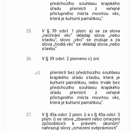
předchozího souhlasu krajského
úřadu přemístí z veřejně
přístupného místa movitou věc,
která je kulturní památkou,“.
25.
V § 39 odst. 1 písm. a) se za slova
„nechrání věc“ vkládají slova „nebo
stavbu“, slovo „věci“ se zrušuje a za
slova „hodlá věc“ se vkládají slova „nebo
stavbu“.
26.
V § 39 odst. 2 písmeno c) zní:
„c)
přemístí bez předchozího souhlasu
krajského úřadu stavbu, která je
kulturní památkou, nebo trvale bez
předchozího souhlasu krajského
úřadu přemístí z veřejně
přístupného místa movitou věc,
která je kulturní památkou,“.
27.
V § 43a odst. 2 písm. i) a v § 43a odst. 3
písm. i) se slova „zbavení nebo omezení
způsobilosti k právním úkonům“
nahrazují slovy „omezení svéprávnosti“.