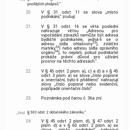
pozdějších předpisů.“.
20.
V § 31 odst. 11 se slova „místo
podnikání,“ zrušují.
21.
V § 31 odst. 16 se věta poslední
nahrazuje větou „Adresou pro
vypořádání závazků nemůže být adresa
bydliště podnikatele, jedná-li se o
53
adresu sídla ohlašovny
), zvláštní
53
matriky
) nebo adresu sídla správního
54
orgánu
); to neplatí, pokud podnikatel
prokáže právní důvod pro užívání
prostor na těchto adresách.“.
22.
V § 45 odst. 2 písm. a), c) a d) a v § 45
odst. 3 písm. a) se slova „číslo popisné
a orientační, bylo-li přiděleno“ nahrazují
slovy „číslo popisné nebo evidenční,
popřípadě orientační číslo“.
23.
Poznámka pod čarou č. 36a zní:
§ 503 odst. 2 občanského zákoníku.“.
„36a)
24.
V § 45 odst. 2 písm. d), § 47 odst. 2
písm. d) a v § 60 odst. 2 písm. a) se
slova „místo podnikání“ nahrazují