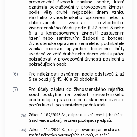
provozování živnosti zanikne osobě, která
oznámila pokračování v provozování živnosti
podle věty druhé, nejpozději dnem vzniku
vlastního živnostenského oprávnění nebo u
ohlašovacích živností rozhodnutím
živnostenského úřadu podle § 47 odst. 5 nebo
6 a u koncesovaných živností zastavením
řízení nebo zamítnutím žádosti o koncesi.
Živnostenské oprávnění zemřelého podnikatele
zaniká marným uplynutím tříměsíční lhůty
uvedené ve větě druhé nebo dnem zániku práva
pokračovat v provozování živnosti poslední z
pokračujících osob.
(6)
Pro náležitosti oznámení podle odstavců 2 až
5 se použijí § 45, 46 a 50 obdobně.
(7)
Pro účely zápisu do živnostenského rejstříku
soud poskytne na žádost živnostenského
úřadu údaj o pravomocném skončení řízení o
pozůstalosti po zemřelém podnikateli.
Zákon č. 182/2006 Sb., o úpadku a způsobech jeho řešení
26)
(insolvenční zákon), ve znění pozdějších předpisů.
Zákon č. 115/2006 Sb., o registrovaném partnerství a o
28a)
změně některých souvisejících zákonů, ve znění