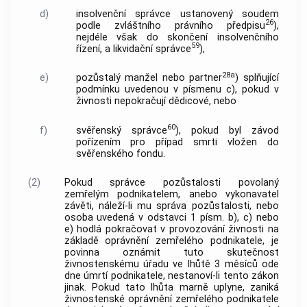
d)
insolvenční správce ustanovený soudem
26
podle zvláštního právního předpisu
),
nejdéle však do skončení insolvenčního
59
řízení, a likvidační správce
),
28a
e)
pozůstalý manžel nebo partner
) splňující
podmínku uvedenou v písmenu c), pokud v
živnosti nepokračují dědicové, nebo
60
f)
svěřenský správce
), pokud byl závod
pořízením pro případ smrti vložen do
svěřenského fondu.
(2)
Pokud správce pozůstalosti povolaný
zemřelým podnikatelem, anebo vykonavatel
závěti, náleží-li mu správa pozůstalosti, nebo
osoba uvedená v odstavci 1 písm. b), c) nebo
e) hodlá pokračovat v provozování živnosti na
základě oprávnění zemřelého podnikatele, je
povinna oznámit tuto skutečnost
živnostenskému úřadu ve lhůtě 3 měsíců ode
dne úmrtí podnikatele, nestanoví-li tento zákon
jinak. Pokud tato lhůta marně uplyne, zaniká
živnostenské oprávnění zemřelého podnikatele