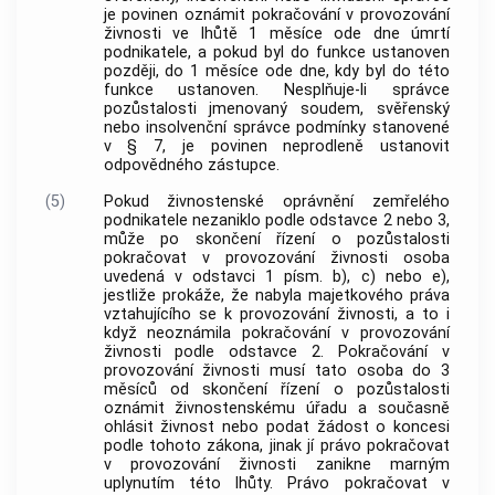
je povinen oznámit pokračování v provozování
živnosti ve lhůtě 1 měsíce ode dne úmrtí
podnikatele, a pokud byl do funkce ustanoven
později, do 1 měsíce ode dne, kdy byl do této
funkce ustanoven. Nesplňuje-li správce
pozůstalosti jmenovaný soudem, svěřenský
nebo insolvenční správce podmínky stanovené
v § 7, je povinen neprodleně ustanovit
odpovědného zástupce.
(5)
Pokud živnostenské oprávnění zemřelého
podnikatele nezaniklo podle odstavce 2 nebo 3,
může po skončení řízení o pozůstalosti
pokračovat v provozování živnosti osoba
uvedená v odstavci 1 písm. b), c) nebo e),
jestliže prokáže, že nabyla majetkového práva
vztahujícího se k provozování živnosti, a to i
když neoznámila pokračování v provozování
živnosti podle odstavce 2. Pokračování v
provozování živnosti musí tato osoba do 3
měsíců od skončení řízení o pozůstalosti
oznámit živnostenskému úřadu a současně
ohlásit živnost nebo podat žádost o koncesi
podle tohoto zákona, jinak jí právo pokračovat
v provozování živnosti zanikne marným
uplynutím této lhůty. Právo pokračovat v