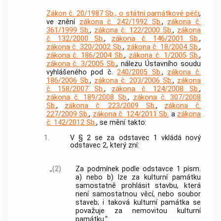
Zákon č. 20/1987 Sb., o státní památkové péči
,
ve znění
zákona č. 242/1992 Sb.
,
zákona č.
361/1999 Sb.
,
zákona č. 122/2000 Sb.
,
zákona
č. 132/2000 Sb.
,
zákona č. 146/2001 Sb.
,
zákona č. 320/2002 Sb.
,
zákona č. 18/2004 Sb.
,
zákona č. 186/2004 Sb.
,
zákona č. 1/2005 Sb.
,
zákona č. 3/2005 Sb.
, nálezu Ústavního soudu
vyhlášeného pod č.
240/2005 Sb.
,
zákona č.
186/2006 Sb.
,
zákona č. 203/2006 Sb.
,
zákona
č. 158/2007 Sb.
,
zákona č. 124/2008 Sb.
,
zákona č. 189/2008 Sb.
,
zákona č. 307/2008
Sb.
,
zákona č. 223/2009 Sb.
,
zákona č.
227/2009 Sb.
,
zákona č. 124/2011 Sb.
a
zákona
č. 142/2012 Sb.
, se mění takto:
1.
V § 2 se za odstavec 1 vkládá nový
odstavec 2, který zní:
„(2)
Za podmínek podle odstavce 1 písm.
a) nebo b) lze za kulturní památku
samostatně prohlásit stavbu, která
není samostatnou věcí, nebo soubor
staveb; i taková kulturní památka se
považuje za nemovitou kulturní
památku.“.