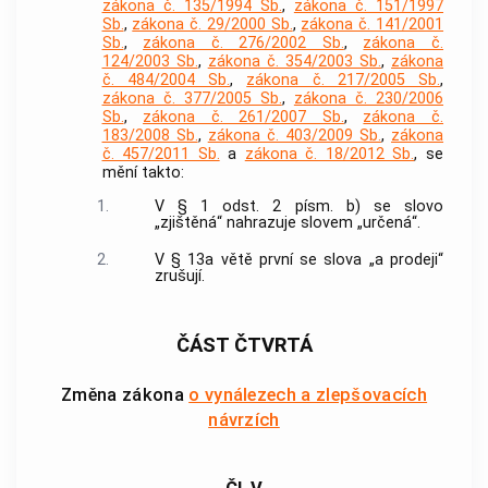
zákona č. 135/1994 Sb.
,
zákona č. 151/1997
Sb.
,
zákona č. 29/2000 Sb.
,
zákona č. 141/2001
Sb.
,
zákona č. 276/2002 Sb.
,
zákona č.
124/2003 Sb.
,
zákona č. 354/2003 Sb.
,
zákona
č. 484/2004 Sb.
,
zákona č. 217/2005 Sb.
,
zákona č. 377/2005 Sb.
,
zákona č. 230/2006
Sb.
,
zákona č. 261/2007 Sb.
,
zákona č.
183/2008 Sb.
,
zákona č. 403/2009 Sb.
,
zákona
č. 457/2011 Sb.
a
zákona č. 18/2012 Sb.
, se
mění takto:
1.
V § 1 odst. 2 písm. b) se slovo
„zjištěná“ nahrazuje slovem „určená“.
2.
V § 13a větě první se slova „a prodeji“
zrušují.
ČÁST ČTVRTÁ
Změna zákona
o vynálezech a zlepšovacích
návrzích