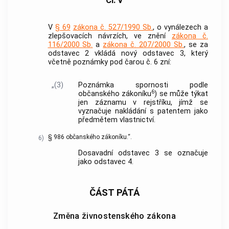
Čl. V
V
§ 69
zákona č. 527/1990 Sb.
, o vynálezech a
zlepšovacích návrzích, ve znění
zákona č.
116/2000 Sb.
a
zákona č. 207/2000 Sb.
, se za
odstavec 2 vkládá nový odstavec 3, který
včetně poznámky pod čarou č. 6 zní:
„(3)
Poznámka spornosti podle
6
občanského zákoníku
) se může týkat
jen záznamu v rejstříku, jímž se
vyznačuje nakládání s patentem jako
předmětem vlastnictví.
§ 986 občanského zákoníku.“.
6)
Dosavadní odstavec 3 se označuje
jako odstavec 4.
ČÁST PÁTÁ
Změna živnostenského zákona