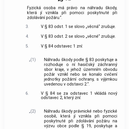
Fyzická osoba má právo na náhradu škody,
která jí vznikla při pomoci poskytnuté při
zdolávání požáru.“.
3.
V § 83 odst. 1 se slovo „věcná“ zrušuje.
4.
V § 83 odst. 2 se slovo „věcné“ zrušuje.
5.
V § 84 odstavec 1 zní:
„(1)
Náhradu škody podle § 83 poskytuje a
rozhoduje o ní hasičský záchranný
sbor kraje, v jehož územním obvodu
požár vznikl nebo se konalo cvičení
jednotky požární ochrany, s výjimkou
uvedenou v odstavci 2.“.
6.
V § 84 se za odstavec 1 vkládá nový
odstavec 2, který zní:
„(2)
Náhradu škody právnické nebo fyzické
osobě, která jí vznikla při pomoci
poskytnuté při zdolávání požáru na
výzvu obce podle § 19, poskytuje a