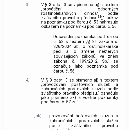
3.
V § 3 odst. 3 se v písmenu aj) s textem
„provádění odborných
rostlinolékařských činností podle
53
zvláštního právního předpisu
),“ odkaz
na poznámku pod čarou č. 53 nahrazuje
odkazem na poznámku pod čarou č. 56.
Dosavadní poznámka pod čarou
č. 53 s textem „§ 81 zákona č.
326/2004 Sb., o rostlinolékařské
péči a o změně některých
souvisejících zákonů, ve znění
zákona č. 199/2012 Sb.“ se
označuje jako poznámka pod
čarou č. 56.
4.
V § 3 odst. 3 se písmeno aj) s textem
„provozování poštovních služeb a
zahraničních poštovních služeb podle
zvláštního právního předpisu,“ označuje
jako písmeno ak) a včetně poznámky
pod čarou č. 57 zní:
„ak)
provozování poštovních služeb a
zahraničních poštovních služeb
podle zvláštního právního
57