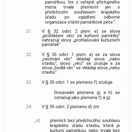
památkou, lze z veřejně přístupného
místa trvale přemístit jen s
předchozím souhlasem krajského
úřadu po vyjádření odborné
organizace státní památkové péče.“.
21.
V § 32 odst. 2 písm. e) se slova
„prohlášení věcí za kulturní památky“
nahrazují slovy „prohlašování kulturních
památek“.
22.
V § 35 odst. 1 písm. a) se za slova
„nechrání věc“ vkládají slova „nebo
stavbu“, slovo „věci“ se zrušuje a za
slova „hodlá věc“ se vkládají slova „nebo
stavbu“.
23.
V § 35 odst. 1 se písmeno f) zrušuje.
Dosavadní písmena g) a h) se
označují jako písmena f) a g).
24.
V § 35 odst. 2 písmeno d) zní:
„d)
přemístí bez předchozího souhlasu
krajského úřadu stavbu, která je
kulturní památkou, nebo trvale bez