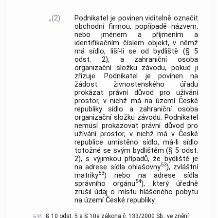
„(2)
Podnikatel je povinen viditelně označit
obchodní firmou, popřípadě názvem,
nebo jménem a příjmením a
identifikačním číslem objekt, v němž
má sídlo, liší-li se od bydliště (§ 5
odst. 2), a zahraniční osoba
organizační složku závodu, pokud ji
zřizuje. Podnikatel je povinen na
žádost živnostenského úřadu
prokázat právní důvod pro užívání
prostor, v nichž má na území České
republiky sídlo a zahraniční osoba
organizační složku závodu. Podnikatel
nemusí prokazovat právní důvod pro
užívání prostor, v nichž má v České
republice umístěno sídlo, má-li sídlo
totožné se svým bydlištěm (§ 5 odst.
2), s výjimkou případů, že bydliště je
53
na adrese sídla ohlašovny
), zvláštní
53
matriky
) nebo na adrese sídla
54
správního orgánu
), který úředně
zrušil údaj o místu hlášeného pobytu
na území České republiky.
§ 10 odst. 5 a § 10a zákona č. 133/2000 Sb., ve znění
53)