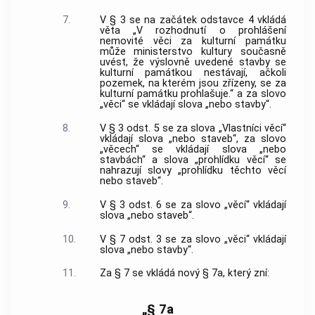
7.
V § 3 se na začátek odstavce 4 vkládá
věta „V rozhodnutí o prohlášení
nemovité věci za kulturní památku
může ministerstvo kultury současně
uvést, že výslovně uvedené stavby se
kulturní památkou nestávají, ačkoli
pozemek, na kterém jsou zřízeny, se za
kulturní památku prohlašuje.“ a za slovo
„věci“ se vkládají slova „nebo stavby“.
8.
V § 3 odst. 5 se za slova „Vlastníci věcí“
vkládají slova „nebo staveb“, za slovo
„věcech“ se vkládají slova „nebo
stavbách“ a slova „prohlídku věcí“ se
nahrazují slovy „prohlídku těchto věcí
nebo staveb“.
9.
V § 3 odst. 6 se za slovo „věcí“ vkládají
slova „nebo staveb“.
10.
V § 7 odst. 3 se za slovo „věci“ vkládají
slova „nebo stavby“.
11.
Za § 7 se vkládá nový § 7a, který zní:
„§ 7a