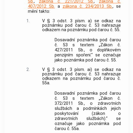
Sb.
,
zákona č. 221/2012 Sb.
,
zákona č.
407/2012 Sb.
a
zákona č. 234/2013 Sb.
, se
mění takto:
1.
V § 3 odst. 3 písm. a) se odkaz na
poznámku pod čarou č. 53 nahrazuje
odkazem na poznámku pod čarou č. 55.
Dosavadní poznámka pod čarou
č. 53 s textem „Zákon č.
427/2011 Sb., o doplňkovém
penzijním spoření.“ se označuje
jako poznámka pod čarou č. 55.
2.
V § 3 odst. 3 písm. ai) se odkaz na
poznámku pod čarou č. 53 nahrazuje
odkazem na poznámku pod čarou č.
55a.
Dosavadní poznámka pod čarou
č. 53 s textem „Zákon č.
372/2011 Sb., o zdravotních
službách a podmínkách jejich
poskytování (zákon o
zdravotních službách).“ se
označuje jako poznámka pod
čarou č. 55a.