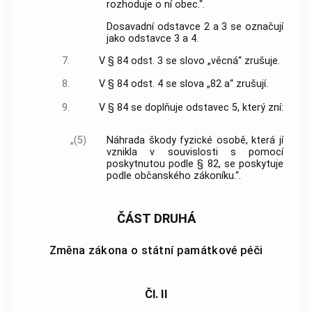
rozhoduje o ní obec.“.
Dosavadní odstavce 2 a 3 se označují
jako odstavce 3 a 4.
7.
V § 84 odst. 3 se slovo „věcná“ zrušuje.
8.
V § 84 odst. 4 se slova „82 a“ zrušují.
9.
V § 84 se doplňuje odstavec 5, který zní:
„(5)
Náhrada škody fyzické osobě, která jí
vznikla v souvislosti s pomocí
poskytnutou podle § 82, se poskytuje
podle občanského zákoníku.“.
ČÁST DRUHÁ
Změna zákona o státní památkové péči
Čl. II