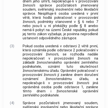
dnem jeho úmrtí, nepokračuje-li v provozování
živnosti správce pozůstalosti jmenovaný
soudem, svěřenský, insolvenční nebo likvidační
správce. Nesplňuje-li osoba uvedená v první
větě, která hodlá pokračovat v provozování
živnosti, podmínky stanovené v § 6 nebo 7
nebo jsou-li u ní překážky podle § 8 anebo
nemá-li pobyt na území České republiky, pokud
jej tento zákon vyžaduje, je povinna neprodleně
ustanovit odpovědného zástupce.
(3)
Pokud osoba uvedená v odstavci 2 větě první,
která oznámila podle odstavce 2 pokračování v
provozování živnosti, se rozhodla nadále
nepokračovat v provozování živnosti na
základě živnostenského oprávnění zemřelého
podnikatele, oznámí tuto skutečnost
živnostenskému úřadu. Oprávnění pokračovat v
provozování živnosti jí zanikne dnem doručení
oznámení živnostenskému úřadu, a
nepokračuje-li v provozování živnosti jiná
oprávněná osoba podle odstavce 1, zanikne
tímto dnem i živnostenské oprávnění
zemřelého podnikatele.
(4)
Správce pozůstalosti jmenovaný soudem,
svěřenský, insolvenční nebo likvidační správce