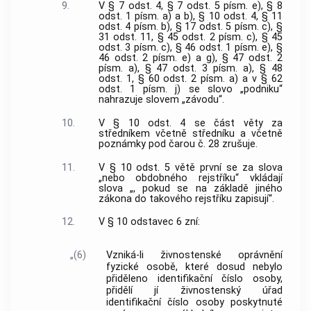
9.
V § 7 odst. 4, § 7 odst. 5 písm. e), § 8
odst. 1 písm. a) a b), § 10 odst. 4, § 11
odst. 4 písm. b), § 17 odst. 5 písm. c), §
31 odst. 11, § 45 odst. 2 písm. c), § 45
odst. 3 písm. c), § 46 odst. 1 písm. e), §
46 odst. 2 písm. e) a g), § 47 odst. 2
písm. a), § 47 odst. 3 písm. a), § 48
odst. 1, § 60 odst. 2 písm. a) a v § 62
odst. 1 písm. j) se slovo „podniku“
nahrazuje slovem „závodu“.
10.
V § 10 odst. 4 se část věty za
středníkem včetně středníku a včetně
poznámky pod čarou č. 28 zrušuje.
11.
V § 10 odst. 5 větě první se za slova
„nebo obdobného rejstříku“ vkládají
slova „, pokud se na základě jiného
zákona do takového rejstříku zapisují“.
12.
V § 10 odstavec 6 zní:
„(6)
Vzniká-li živnostenské oprávnění
fyzické osobě, které dosud nebylo
přiděleno identifikační číslo osoby,
přidělí jí živnostenský úřad
identifikační číslo osoby poskytnuté