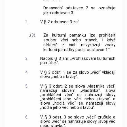
Dosavadní odstavec 2 se označuje
jako odstavec 3.
2.
V § 2 odstavec 3 zní:
„(3)
Za kulturní památku lze prohlásit
soubor věcí nebo staveb, i když
některé z nich nevykazují znaky
kulturní památky podle odstavce 1.“.
3.
Nadpis § 3 zní: „Prohlašování kulturních
památek“.
4.
V § 3 odst. 1 se za slovo „věci“ vkládají
slova „nebo stavby“.
5.
V § 3 odst. 2 se slova „vlastníka věci“
nahrazují slovem „vlastníka“, slova
„prohlášení věci“ se nahrazují slovy
„prohlášení jeho věci nebo stavby“ a
slova „hodlá věc“ se nahrazují slovy
„hodlá jeho věc nebo stavbu“.
6.
V § 3 odst. 3 se slovo „věci“ zrušuje a
slovo „věc“ se nahrazuje slovy „svoji věc
nebo stavbu“.