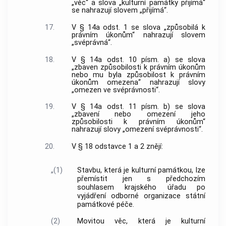
„věc“ a slova „kulturní památky přijímá“
se nahrazují slovem „přijímá“.
17.
V § 14a odst. 1 se slova „způsobilá k
právním úkonům“ nahrazují slovem
„svéprávná“.
18.
V § 14a odst. 10 písm. a) se slova
„zbaven způsobilosti k právním úkonům
nebo mu byla způsobilost k právním
úkonům omezena“ nahrazují slovy
„omezen ve svéprávnosti“.
19.
V § 14a odst. 11 písm. b) se slova
„zbavení nebo omezení jeho
způsobilosti k právním úkonům“
nahrazují slovy „omezení svéprávnosti“.
20.
V § 18 odstavce 1 a 2 znějí:
„(1)
Stavbu, která je kulturní památkou, lze
přemístit jen s předchozím
souhlasem krajského úřadu po
vyjádření odborné organizace státní
památkové péče.
(2)
Movitou věc, která je kulturní