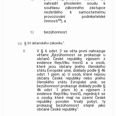
nahradit přivolením soudu k
souhlasu zákonného zástupce
nezletilého k samostatnému
provozování podnikatelské
58
činnosti
), a
b)
bezúhonnost.
§ 33 občanského zákoníku.“.
58)
8.
V § 6 odst. 3 se věta první nahrazuje
větami „Bezúhonnost se prokazuje u
občanů České republiky výpisem z
evidence Rejstříku trestů a u osob,
které jsou občany jiného členského
státu Evropské unie, doklady podle § 46
odst. 1 písm. a). U osob, které nejsou
občany České republiky nebo jiného
členského státu Evropské unie, se
bezúhonnost prokazuje doklady podle §
46 odst. 1 písm. b) a výpisem z
evidence Rejstříku trestů, nejedná-li se
o osoby, které mají na území České
republiky povolen trvalý pobyt; ty
prokazují bezúhonnost stejně jako
občané České republiky.“.