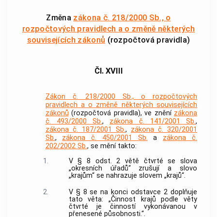
Změna
zákona č. 218/2000 Sb., o
rozpočtových pravidlech a o změně některých
souvisejících zákonů
(rozpočtová pravidla)
Čl. XVIII
Zákon č. 218/2000 Sb., o rozpočtových
pravidlech a o změně některých souvisejících
zákonů
(rozpočtová pravidla), ve znění
zákona
č. 493/2000 Sb.
,
zákona č. 141/2001 Sb.
,
zákona č. 187/2001 Sb.
,
zákona č. 320/2001
Sb.
,
zákona č. 450/2001 Sb.
a
zákona č.
202/2002 Sb.
, se mění takto:
1.
V § 8 odst. 2 větě čtvrté se slova
„okresních úřadů“ zrušují a slovo
„krajům“ se nahrazuje slovem „krajů“.
2.
V § 8 se na konci odstavce 2 doplňuje
tato věta: „Činnost krajů podle věty
čtvrté je činností vykonávanou v
přenesené působnosti.“.