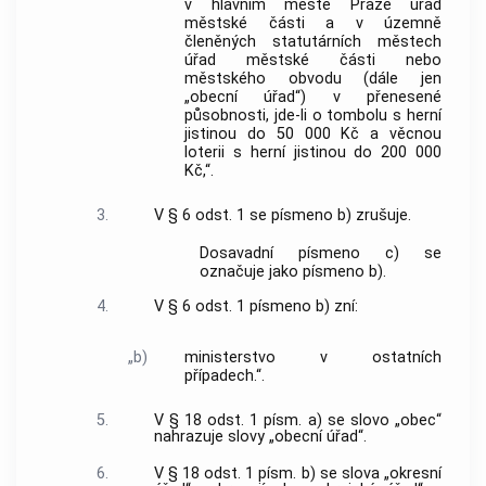
v hlavním městě Praze úřad
městské části a v územně
členěných statutárních městech
úřad městské části nebo
městského obvodu (dále jen
„obecní úřad“) v přenesené
působnosti, jde-li o tombolu s herní
jistinou do 50 000 Kč a věcnou
loterii s herní jistinou do 200 000
Kč,“.
3.
V § 6 odst. 1 se písmeno b) zrušuje.
Dosavadní písmeno c) se
označuje jako písmeno b).
4.
V § 6 odst. 1 písmeno b) zní:
„b)
ministerstvo v ostatních
případech.“.
5.
V § 18 odst. 1 písm. a) se slovo „obec“
nahrazuje slovy „obecní úřad“.
6.
V § 18 odst. 1 písm. b) se slova „okresní