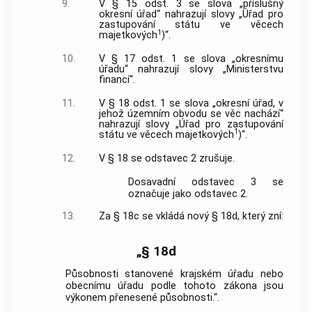
9.
V § 15 odst. 3 se slova „příslušný
okresní úřad“ nahrazují slovy „Úřad pro
zastupování státu ve věcech
1
majetkových
)“.
10.
V § 17 odst. 1 se slova „okresnímu
úřadu“ nahrazují slovy „Ministerstvu
financí“.
11.
V § 18 odst. 1 se slova „okresní úřad, v
jehož územním obvodu se věc nachází“
nahrazují slovy „Úřad pro zastupování
1
státu ve věcech majetkových
)“.
12.
V § 18 se odstavec 2 zrušuje.
Dosavadní odstavec 3 se
označuje jako odstavec 2.
13.
Za § 18c se vkládá nový § 18d, který zní:
„§ 18d
Působnosti stanovené krajském úřadu nebo
obecnímu úřadu podle tohoto zákona jsou
výkonem přenesené působnosti.“.