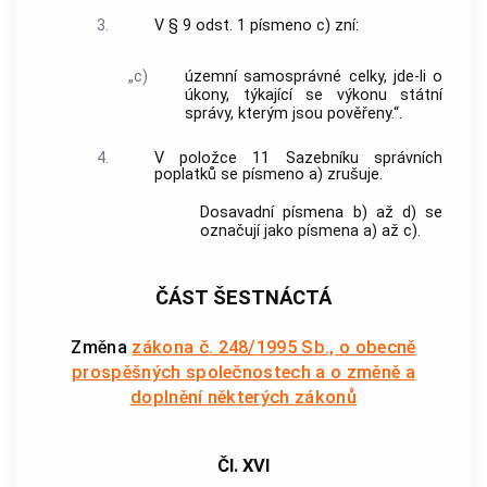
3.
V § 9 odst. 1 písmeno c) zní:
„c)
územní samosprávné celky, jde-li o
úkony, týkající se výkonu státní
správy, kterým jsou pověřeny.“.
4.
V položce 11 Sazebníku správních
poplatků se písmeno a) zrušuje.
Dosavadní písmena b) až d) se
označují jako písmena a) až c).
ČÁST ŠESTNÁCTÁ
Změna
zákona č. 248/1995 Sb., o obecně
prospěšných společnostech a o změně a
doplnění některých zákonů
Čl. XVI