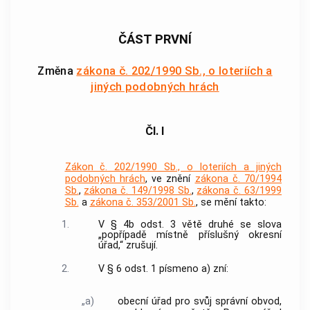
ČÁST PRVNÍ
Změna
zákona č. 202/1990 Sb., o loteriích a
jiných podobných hrách
Čl. I
Zákon č. 202/1990 Sb., o loteriích a jiných
podobných hrách
, ve znění
zákona č. 70/1994
Sb.
,
zákona č. 149/1998 Sb.
,
zákona č. 63/1999
Sb.
a
zákona č. 353/2001 Sb.
, se mění takto:
1.
V § 4b odst. 3 větě druhé se slova
„popřípadě místně příslušný okresní
úřad,“ zrušují.
2.
V § 6 odst. 1 písmeno a) zní:
„a)
obecní úřad pro svůj správní obvod,