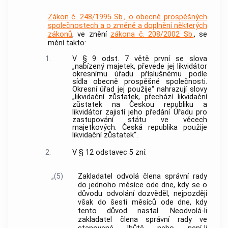
Zákon č. 248/1995 Sb., o obecně prospěšných
společnostech a o změně a doplnění některých
zákonů
, ve znění
zákona č. 208/2002 Sb.
, se
mění takto:
1.
V § 9 odst. 7 větě první se slova
„nabízený majetek, převede jej likvidátor
okresnímu úřadu příslušnému podle
sídla obecně prospěšné společnosti.
Okresní úřad jej použije“ nahrazují slovy
„likvidační zůstatek, přechází likvidační
zůstatek na Českou republiku a
likvidátor zajistí jeho předání Úřadu pro
zastupování státu ve věcech
majetkových. Česká republika použije
likvidační zůstatek“.
2.
V § 12 odstavec 5 zní:
„(5)
Zakladatel odvolá člena správní rady
do jednoho měsíce ode dne, kdy se o
důvodu odvolání dozvěděl, nejpozději
však do šesti měsíců ode dne, kdy
tento důvod nastal. Neodvolá-li
zakladatel člena správní rady ve