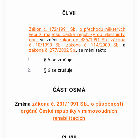
Čl. VII
Zákon č. 172/1991 Sb
.,
o přechodu některých
věcí z majetku České republiky do vlastnictví
obcí
, ve znění
zákona č. 485/1991 Sb.
,
zákona
č. 10/1993 Sb.
,
zákona č. 114/2000 Sb.
a
zákona č. 277/2002 Sb.
, se mění takto:
1.
§ 5 se zrušuje.
2.
§ 6 se zrušuje.
ČÁST OSMÁ
Změna
zákona č. 231/1991 Sb., o působnosti
orgánů České republiky v mimosoudních
rehabilitacích
Čl. VIII