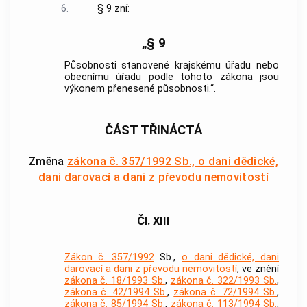
6.
§ 9 zní:
„§ 9
Působnosti stanovené krajskému úřadu nebo
obecnímu úřadu podle tohoto zákona jsou
výkonem přenesené působnosti.“.
ČÁST TŘINÁCTÁ
Změna
zákona č. 357/1992 Sb., o dani dědické,
dani darovací a dani z převodu nemovitostí
Čl. XIII
Zákon č. 357/1992
Sb.,
o dani dědické, dani
darovací a dani z převodu nemovitostí
, ve znění
zákona č. 18/1993 Sb.
,
zákona č. 322/1993 Sb.
,
zákona č. 42/1994 Sb.
,
zákona č. 72/1994 Sb.
,
zákona č. 85/1994 Sb.
,
zákona č. 113/1994 Sb.
,