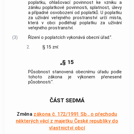
poplatku, ohlašovací povinnost ke vzniku a
zániku poplatkové povinnosti, splatnost, úlevy
a případné osvobození od poplatků. U poplatku
za užívání veřejného prostranství určí místa,
která v obci podléhají poplatku za užívání
veřejného prostranství.
(3)
Řízení o poplatcích vykonává obecní úřad.“.
2.
§ 15 zní:
„§ 15
Působnost stanovená obecnímu úřadu podle
tohoto zákona je výkonem přenesené
působnosti.“.
ČÁST SEDMÁ
Změna
zákona č. 172/1991 Sb., o přechodu
některých věcí z majetku České republiky do
vlastnictví obcí