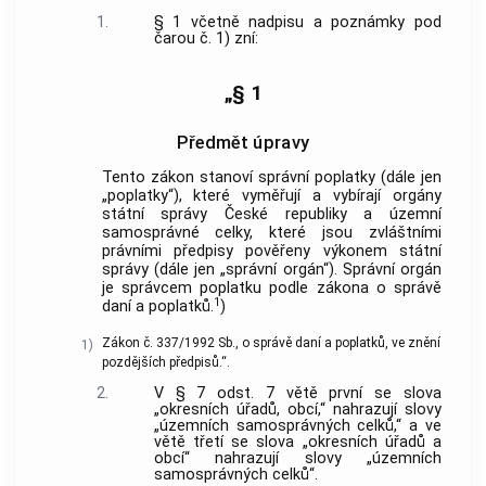
1.
§ 1 včetně nadpisu a poznámky pod
čarou č. 1) zní:
„§ 1
Předmět úpravy
Tento zákon stanoví správní poplatky (dále jen
„poplatky“), které vyměřují a vybírají orgány
státní správy České republiky a územní
samosprávné celky, které jsou zvláštními
právními předpisy pověřeny výkonem státní
správy (dále jen „správní orgán“). Správní orgán
je správcem poplatku podle zákona o správě
1
daní a poplatků.
)
Zákon č. 337/1992 Sb., o správě daní a poplatků, ve znění
1)
pozdějších předpisů.“.
2.
V § 7 odst. 7 větě první se slova
„okresních úřadů, obcí,“ nahrazují slovy
„územních samosprávných celků,“ a ve
větě třetí se slova „okresních úřadů a
obcí“ nahrazují slovy „územních
samosprávných celků“.