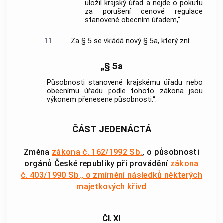
uložil krajský úřad a nejde o pokutu
za porušení cenové regulace
stanovené obecním úřadem,“.
11.
Za § 5 se vkládá nový § 5a, který zní:
„§ 5a
Působnosti stanovené krajskému úřadu nebo
obecnímu úřadu podle tohoto zákona jsou
výkonem přenesené působnosti.“.
ČÁST JEDENÁCTÁ
Změna
zákona č. 162/1992 Sb.
, o působnosti
orgánů České republiky při provádění
zákona
č. 403/1990 Sb., o zmírnění následků některých
majetkových křivd
Čl. XI