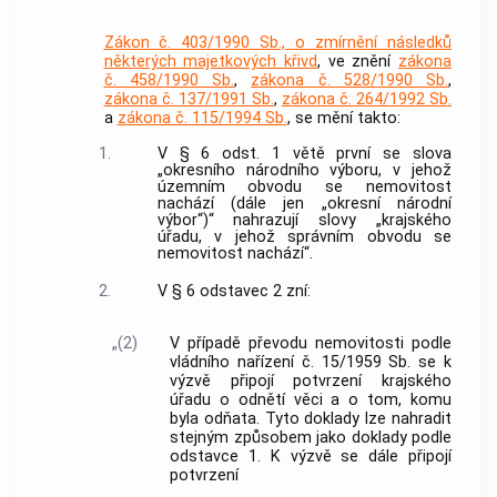
Zákon č. 403/1990 Sb., o zmírnění následků
některých majetkových křivd
, ve znění
zákona
č. 458/1990 Sb.
,
zákona č. 528/1990 Sb.
,
zákona č. 137/1991 Sb.
,
zákona č. 264/1992 Sb.
a
zákona č. 115/1994 Sb.
, se mění takto:
1.
V § 6 odst. 1 větě první se slova
„okresního národního výboru, v jehož
územním obvodu se nemovitost
nachází (dále jen „okresní národní
výbor“)“ nahrazují slovy „krajského
úřadu, v jehož správním obvodu se
nemovitost nachází“.
2.
V § 6 odstavec 2 zní:
„(2)
V případě převodu nemovitosti podle
vládního nařízení č. 15/1959 Sb. se k
výzvě připojí potvrzení krajského
úřadu o odnětí věci a o tom, komu
byla odňata. Tyto doklady lze nahradit
stejným způsobem jako doklady podle
odstavce 1. K výzvě se dále připojí
potvrzení