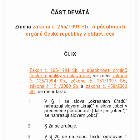
ČÁST DEVÁTÁ
Změna
zákona č. 265/1991 Sb., o působnosti
orgánů České republiky v oblasti cen
Čl. IX
Zákon č. 265/1991 Sb., o působnosti orgánů
České republiky v oblasti cen
, ve znění
zákona
č. 135/1994 Sb.
,
zákona č. 151/1997 Sb.
,
zákona č. 151/2000 Sb.
a
zákona č. 458/2000
Sb.
, se mění takto:
1.
V § 1 se slova „okresních úřadů“
nahrazují slovem „krajů“ a slova „obcí v
přenesené působnosti (dále jen „obec“)“
se nahrazují slovem „obcí“.
2.
§ 2a se zrušuje.
3.
V § 2b se na konci textu odstavce 1