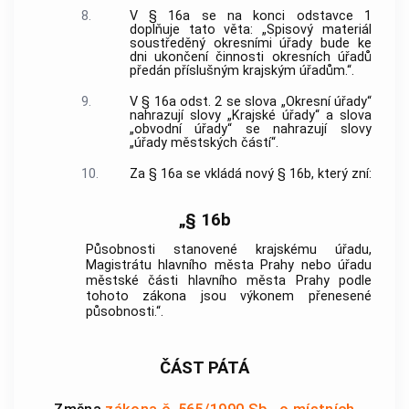
8.
V § 16a se na konci odstavce 1
doplňuje tato věta: „Spisový materiál
soustředěný okresními úřady bude ke
dni ukončení činnosti okresních úřadů
předán příslušným krajským úřadům.“.
9.
V § 16a odst. 2 se slova „Okresní úřady“
nahrazují slovy „Krajské úřady“ a slova
„obvodní úřady“ se nahrazují slovy
„úřady městských částí“.
10.
Za § 16a se vkládá nový § 16b, který zní:
„§ 16b
Působnosti stanovené krajskému úřadu,
Magistrátu hlavního města Prahy nebo úřadu
městské části hlavního města Prahy podle
tohoto zákona jsou výkonem přenesené
působnosti.“.
ČÁST PÁTÁ