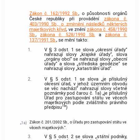
Zákon č. 162/1992 Sb.
, o působnosti orgánů
České republiky při provádění
zákona č.
403/1990 Sb., o zmírnění následků některých
majetkových křivd
, ve znění
zákona č. 458/1990
Sb.
,
zákona č. 528/1990 Sb.
a
zákona č.
137/1991 Sb.
, se mění takto:
1.
V § 3 odst. 1 se slova „okresní úřady“
nahrazují slovy „krajské úřady“, slova
„orgány obcí“ se nahrazují slovy „obecní
úřady“ a slova „střediska geodézie“ se
nahrazují slovy „katastrální úřad“.
2.
V § 5 odst. 1 se slova „je příslušný
okresní úřad, v jehož územním obvodu
se věc nachází“ nahrazují slovy včetně
poznámky pod čarou č. 1a) „je příslušný
Úřad pro zastupování státu ve věcech
majetkových podle zvláštního právního
1a
předpisu
)
Zákon č. 201/2002 Sb., o Úřadu pro zastupování státu ve
„1a)
věcech majetkových.“.
3.
V § 5 odst. 2 se slova „státní podniky,