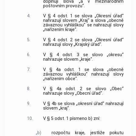
doplňují slova „a v mezinárodním
poštovním provozu“.
4.
V § 4 odst. 1 se slova „Okresní úřad“
nahrazují slovem „Kraj“ a slova „obecně
závaznou vyhláškou“ se nahrazují slovy
„nařízením kraje“.
5.
V § 4 odst. 2 se slova „Okresní úřad“
nahrazují slovy „Krajský úřad“.
6.
V § 4 odst. 3 se slovo „okresu“
nahrazuje slovem „kraje“.
7.
V § 4a odst. 1 se slova „obecně
závaznou vyhláškou“ nahrazují slovy
„nařízením obce“.
8.
V § 4a odst. 2 se slovo „Obec“
nahrazuje slovy „Obecní úřad“.
9.
V § 4b se slova „okresní úřad“ nahrazují
slovem „kraj“.
10.
V § 5 odst. 1 písmeno b) zní:
„b)
rozpočtu kraje, jestliže pokutu