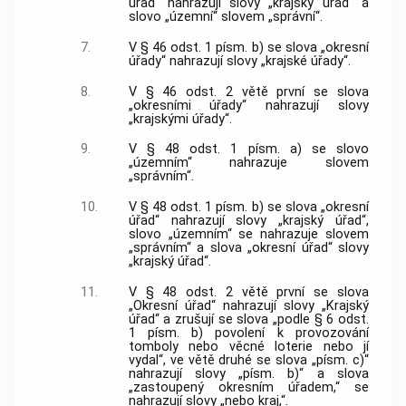
úřad“ nahrazují slovy „krajský úřad“ a
slovo „územní“ slovem „správní“.
7.
V § 46 odst. 1 písm. b) se slova „okresní
úřady“ nahrazují slovy „krajské úřady“.
8.
V § 46 odst. 2 větě první se slova
„okresními úřady“ nahrazují slovy
„krajskými úřady“.
9.
V § 48 odst. 1 písm. a) se slovo
„územním“ nahrazuje slovem
„správním“.
10.
V § 48 odst. 1 písm. b) se slova „okresní
úřad“ nahrazují slovy „krajský úřad“,
slovo „územním“ se nahrazuje slovem
„správním“ a slova „okresní úřad“ slovy
„krajský úřad“.
11.
V § 48 odst. 2 větě první se slova
„Okresní úřad“ nahrazují slovy „Krajský
úřad“ a zrušují se slova „podle § 6 odst.
1 písm. b) povolení k provozování
tomboly nebo věcné loterie nebo jí
vydal“, ve větě druhé se slova „písm. c)“
nahrazují slovy „písm. b)“ a slova
„zastoupený okresním úřadem,“ se
nahrazují slovy „nebo kraj,“.