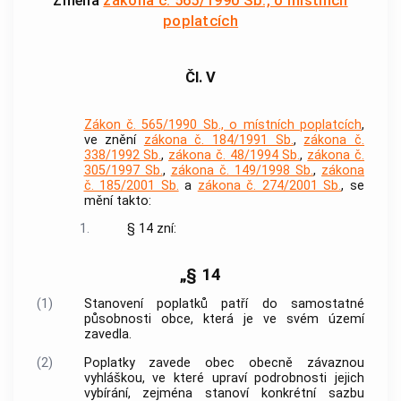
Změna
zákona č. 565/1990 Sb., o místních
poplatcích
Čl. V
Zákon č. 565/1990 Sb., o místních poplatcích
,
ve znění
zákona č. 184/1991 Sb.
,
zákona č.
338/1992 Sb.
,
zákona č. 48/1994 Sb.
,
zákona č.
305/1997 Sb.
,
zákona č. 149/1998 Sb.
,
zákona
č. 185/2001 Sb.
a
zákona č. 274/2001 Sb.
, se
mění takto:
1.
§ 14 zní:
„§ 14
(1)
Stanovení poplatků patří do samostatné
působnosti obce, která je ve svém území
zavedla.
(2)
Poplatky zavede obec obecně závaznou
vyhláškou, ve které upraví podrobnosti jejich
vybírání, zejména stanoví konkrétní sazbu