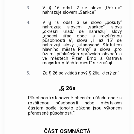
3.
V § 16 odst. 2 se slovo „Pokuta“
nahrazuje slovem „Sankce“.
4.
V § 16 odst. 3 se slovo „pokuty“
nahrazuje slovem „sankce“, slova
„okresní úřad,“ se nahrazují slovy
„obecní úřad obce s rozšířenou
působností a“, slova „1 až 15“ se
nahrazují slovy „stanovené Statutem
hlavního města Prahy“ a slova „pro
území příslušných správních obvodů a
ve městech Plzeň, Brno a Ostrava
magistráty těchto měst“ se zrušují.
5.
Za § 26 se vkládá nový § 26a, který zní:
„§ 26a
Působnosti stanovené obecnímu úřadu obce s
rozšířenou působností nebo městským
částem podle tohoto zákona jsou výkonem
přenesené působnosti.“.
ČÁST OSMNÁCTÁ