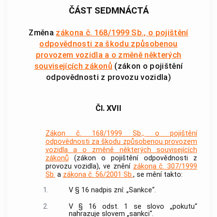
ČÁST SEDMNÁCTÁ
Změna
zákona č. 168/1999 Sb., o pojištění
odpovědnosti za škodu způsobenou
provozem vozidla a o změně některých
souvisejících zákonů
(zákon o pojištění
odpovědnosti z provozu vozidla)
Čl. XVII
Zákon č. 168/1999 Sb., o pojištění
odpovědnosti za škodu způsobenou provozem
vozidla a o změně některých souvisejících
zákonů
(zákon o pojištění odpovědnosti z
provozu vozidla), ve znění
zákona č. 307/1999
Sb.
a
zákona č. 56/2001 Sb.
, se mění takto:
1.
V § 16 nadpis zní: „Sankce“.
2.
V § 16 odst. 1 se slovo „pokutu“
nahrazuje slovem „sankci“.