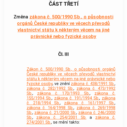
ČÁST TŘETÍ
Změna
zákona č. 500/1990 Sb., o působnosti
orgánů České republiky ve věcech převodů
vlastnictví státu k některým věcem na jiné
právnické nebo fyzické osoby
Čl. III
Zákon č. 500/1990 Sb., o působnosti orgánů
České republiky ve věcech převodů vlastnictví
státu k některým věcem na jiné právnické nebo
fyzické osoby
, ve znění
zákona č. 438/1991 Sb.
,
zákona č. 282/1992 Sb.
,
zákona č. 473/1992
Sb.
,
zákona č. 170/1993 Sb.
,
zákona č.
155/1994 Sb.
,
zákona č. 191/1994 Sb.
,
zákona
č. 218/1994 Sb.
,
zákona č. 161/1997 Sb.
,
zákona č. 164/1998 Sb.
,
zákona č. 269/1998
Sb.
,
zákona č. 21/2000 Sb.
,
zákona č. 246/2000
Sb.
,
zákona č. 254/2001 Sb.
a
zákona č.
274/2001 Sb.
, se mění takto: