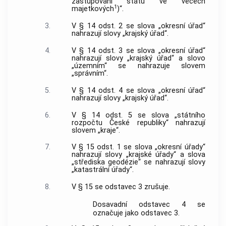
zastupování státu ve věcech
1
majetkových
)“.
3.
V § 14 odst. 2 se slova „okresní úřad“
nahrazují slovy „krajský úřad“.
4.
V § 14 odst. 3 se slova „okresní úřad“
nahrazují slovy „krajský úřad“ a slovo
„územním“ se nahrazuje slovem
„správním“.
5.
V § 14 odst. 4 se slova „okresní úřad“
nahrazují slovy „krajský úřad“.
6.
V § 14 odst. 5 se slova „státního
rozpočtu České republiky“ nahrazují
slovem „kraje“.
7.
V § 15 odst. 1 se slova „okresní úřady“
nahrazují slovy „krajské úřady“ a slova
„střediska geodézie“ se nahrazují slovy
„katastrální úřady“.
8.
V § 15 se odstavec 3 zrušuje.
Dosavadní odstavec 4 se
označuje jako odstavec 3.