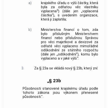
a)
krajského úřadu o výši částky, která
byla za odňatou věc vlastníku
5
vyplacena
) (dále jen „vyplacená
částka“), s uvedením organizace,
která ji zaplatila;
b)
Ministerstva financí o tom, zda
bylo příslušným Ministerstvem
financí nebo příslušnou Správou
pro věci majetkové a devizové za
odňaté věci vyplaceno mimořádné
odškodnění ze státního rozpočtu
(dále jen „odškodnění“), komu bylo
vyplaceno a v jaké výši.“.
3.
Za § 23a se vkládá nový § 23b, který zní:
„§ 23b
Působnosti stanovené krajskému úřadu podle
tohoto zákona jsou výkonem přenesené
působnosti.“.