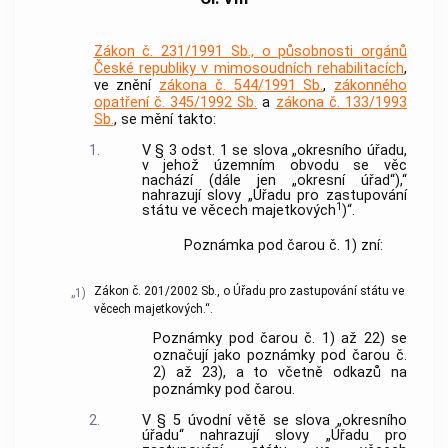
Zákon č. 231/1991 Sb., o působnosti orgánů
České republiky v mimosoudních rehabilitacích
,
ve znění
zákona č. 544/1991 Sb.
,
zákonného
opatření č. 345/1992 Sb.
a
zákona č. 133/1993
Sb.
, se mění takto:
1.
V § 3 odst. 1 se slova „okresního úřadu,
v jehož územním obvodu se věc
nachází (dále jen „okresní úřad“),“
nahrazují slovy „Úřadu pro zastupování
1
státu ve věcech majetkových
)“.
Poznámka pod čarou č. 1) zní:
Zákon č. 201/2002 Sb., o Úřadu pro zastupování státu ve
„1)
věcech majetkových.“.
Poznámky pod čarou č. 1) až 22) se
označují jako poznámky pod čarou č.
2) až 23), a to včetně odkazů na
poznámky pod čarou.
2.
V § 5 úvodní větě se slova „okresního
úřadu“ nahrazují slovy „Úřadu pro