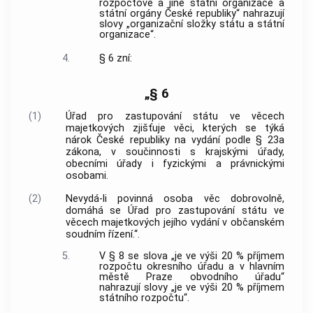
rozpočtové a jiné státní organizace a
státní orgány České republiky“ nahrazují
slovy „organizační složky státu a státní
organizace“.
4.
§ 6 zní:
„§ 6
(1)
Úřad pro zastupování státu ve věcech
majetkových zjišťuje věci, kterých se týká
nárok České republiky na vydání podle § 23a
zákona, v součinnosti s krajskými úřady,
obecními úřady i fyzickými a právnickými
osobami.
(2)
Nevydá-li povinná osoba věc dobrovolně,
domáhá se Úřad pro zastupování státu ve
věcech majetkových jejího vydání v občanském
soudním řízení.“.
5.
V § 8 se slova „je ve výši 20 % příjmem
rozpočtu okresního úřadu a v hlavním
městě Praze obvodního úřadu“
nahrazují slovy „je ve výši 20 % příjmem
státního rozpočtu“.