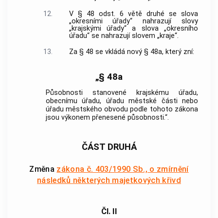
12.
V § 48 odst. 6 větě druhé se slova
„okresními úřady“ nahrazují slovy
„krajskými úřady“ a slova „okresního
úřadu“ se nahrazují slovem „kraje“.
13.
Za § 48 se vkládá nový § 48a, který zní:
„§ 48a
Působnosti stanovené krajskému úřadu,
obecnímu úřadu, úřadu městské části nebo
úřadu městského obvodu podle tohoto zákona
jsou výkonem přenesené působnosti.“.
ČÁST DRUHÁ
Změna
zákona č. 403/1990 Sb., o zmírnění
následků některých majetkových křivd
Čl. II