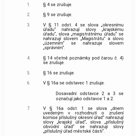
1.
§ 4 se zrušuje.
2.
§ 9 se zrušuje.
3.
V § 11 odst. 4 se slova „okresnímu
úřadu“ nahrazují slovy „krajskému
úřadu“, slova „magistrátnímu úřadu“ se
nahrazují slovem „Magistrátu“ a slovo
„územním“ se nahrazuje slovem
„správním“.
4.
§ 14 včetně poznámky pod čarou č. 4)
se zrušuje.
5.
§ 16 se zrušuje.
6.
V § 16a se odstavec 1 zrušuje.
Dosavadní odstavce 2 a 3 se
označují jako odstavce 1 a 2.
7.
V § 16a odst. 1 se slova „dnem
uvedeným v rozhodnutí o zrušení
komise příslušný okresní úřad“ nahrazují
slovy „krajský úřad“, slova „příslušný
obvodní úřad“ se nahrazují slovy
„příslušný úřad městské části“.