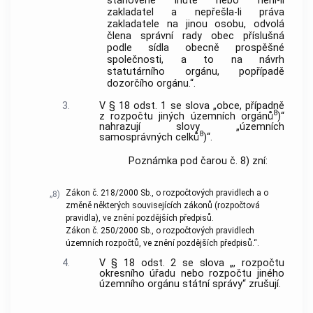
stanovené lhůtě nebo není-li
zakladatel a nepřešla-li práva
zakladatele na jinou osobu, odvolá
člena správní rady obec příslušná
podle sídla obecně prospěšné
společnosti, a to na návrh
statutárního orgánu, popřípadě
dozorčího orgánu.“.
3.
V § 18 odst. 1 se slova „obce, případně
8
z rozpočtu jiných územních orgánů
)“
nahrazují slovy „územních
8
samosprávných celků
)“.
Poznámka pod čarou č. 8) zní:
Zákon č. 218/2000 Sb., o rozpočtových pravidlech a o
„8)
změně některých souvisejících zákonů (rozpočtová
pravidla), ve znění pozdějších předpisů.
Zákon č. 250/2000 Sb., o rozpočtových pravidlech
územních rozpočtů, ve znění pozdějších předpisů.“.
4.
V § 18 odst. 2 se slova „, rozpočtu
okresního úřadu nebo rozpočtu jiného
územního orgánu státní správy“ zrušují.