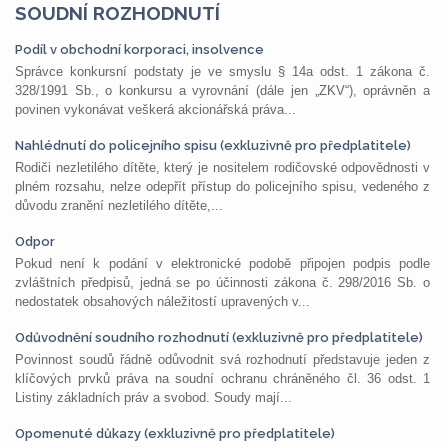
SOUDNÍ ROZHODNUTÍ
Podíl v obchodní korporaci, insolvence
Správce konkursní podstaty je ve smyslu § 14a odst. 1 zákona č.
328/1991 Sb., o konkursu a vyrovnání (dále jen „ZKV“), oprávněn a
povinen vykonávat veškerá akcionářská práva...
Nahlédnutí do policejního spisu (exkluzivně pro předplatitele)
Rodiči nezletilého dítěte, který je nositelem rodičovské odpovědnosti v
plném rozsahu, nelze odepřít přístup do policejního spisu, vedeného z
důvodu zranění nezletilého dítěte,...
Odpor
Pokud není k podání v elektronické podobě připojen podpis podle
zvláštních předpisů, jedná se po účinnosti zákona č. 298/2016 Sb. o
nedostatek obsahových náležitostí upravených v...
Odůvodnění soudního rozhodnutí (exkluzivně pro předplatitele)
Povinnost soudů řádně odůvodnit svá rozhodnutí představuje jeden z
klíčových prvků práva na soudní ochranu chráněného čl. 36 odst. 1
Listiny základních práv a svobod. Soudy mají...
Opomenuté důkazy (exkluzivně pro předplatitele)