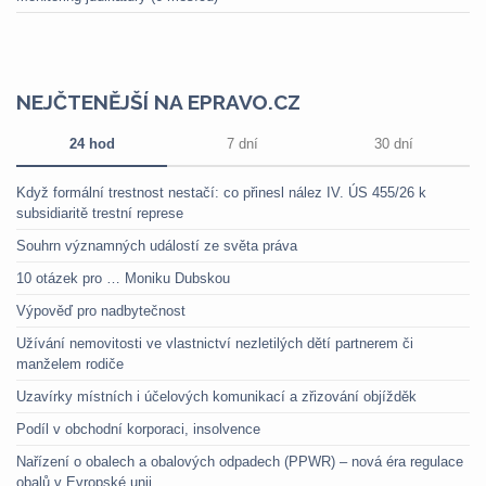
NEJČTENĚJŠÍ NA EPRAVO.CZ
24 hod
7 dní
30 dní
Když formální trestnost nestačí: co přinesl nález IV. ÚS 455/26 k
subsidiaritě trestní represe
Souhrn významných událostí ze světa práva
10 otázek pro … Moniku Dubskou
Výpověď pro nadbytečnost
Užívání nemovitosti ve vlastnictví nezletilých dětí partnerem či
manželem rodiče
Uzavírky místních i účelových komunikací a zřizování objížděk
Podíl v obchodní korporaci, insolvence
Nařízení o obalech a obalových odpadech (PPWR) – nová éra regulace
obalů v Evropské unii