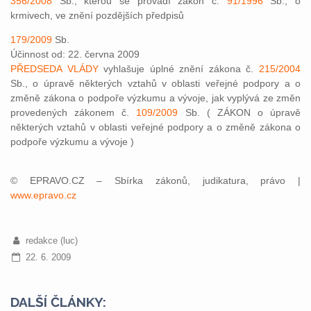
356/2008
Sb., kterou se provádí zákon č.
91/1996
Sb., o
krmivech, ve znění pozdějších předpisů
179/2009
Sb.
Účinnost od: 22. června 2009
PŘEDSEDA VLÁDY
vyhlašuje úplné znění zákona č.
215/2004
Sb., o úpravě některých vztahů v oblasti veřejné podpory a o
změně zákona o podpoře výzkumu a vývoje, jak vyplývá ze změn
provedených zákonem č.
109/2009
Sb. ( ZÁKON o úpravě
některých vztahů v oblasti veřejné podpory a o změně zákona o
podpoře výzkumu a vývoje )
© EPRAVO.CZ – Sbírka zákonů, judikatura, právo |
www.epravo.cz
redakce (luc)
22. 6. 2009
DALŠÍ ČLÁNKY: