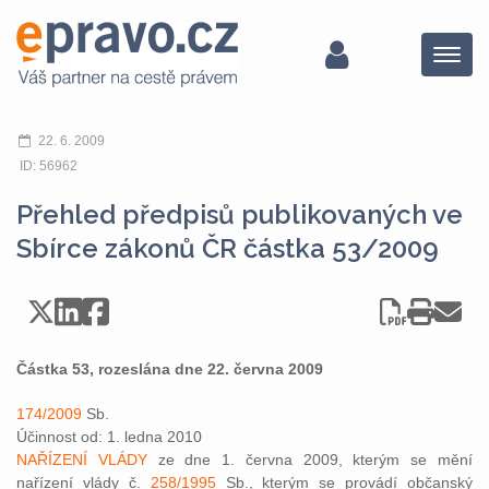
Menu
22. 6. 2009
ID: 56962
Přehled předpisů publikovaných ve
Sbírce zákonů ČR částka 53/2009
Částka 53, rozeslána dne 22. června 2009
174/2009
Sb.
Účinnost od: 1. ledna 2010
NAŘÍZENÍ VLÁDY
ze dne 1. června 2009, kterým se mění
nařízení vlády č.
258/1995
Sb., kterým se provádí občanský